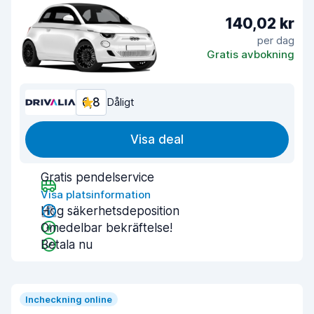
140,02 kr
per dag
Gratis avbokning
6,8
Dåligt
Visa deal
Gratis pendelservice
Visa platsinformation
Hög säkerhetsdeposition
Omedelbar bekräftelse!
Betala nu
Incheckning online