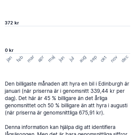
372 kr
0 kr
mar
sep
dec
aug
nov
feb
maj
okt
apr
jan
jun
jul
Den billigaste månaden att hyra en bil i Edinburgh är
januari (när priserna är i genomsnitt 339,44 kr per
dag). Det här är 45 % billigare än det årliga
genomsnittet och 50 % billigare än att hyra i augusti
(när priserna är genomsnittliga 675,91 kr).
Denna information kan hjälpa dig att identifiera
lågsäsongen. Men det är bara genomsnittliga siffror.