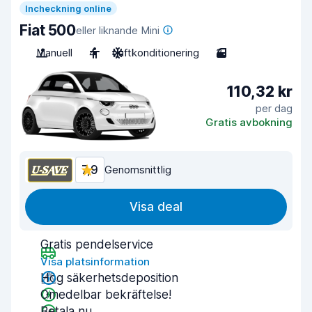
Incheckning online
Fiat 500
eller liknande Mini
Manuell
4
Luftkonditionering
3
110,32 kr
per dag
Gratis avbokning
7,9
Genomsnittlig
Visa deal
Gratis pendelservice
Visa platsinformation
Hög säkerhetsdeposition
Omedelbar bekräftelse!
Betala nu