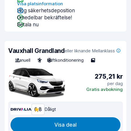
Visa platsinformation
Hög säkerhetsdeposition
Omedelbar bekräftelse!
Betala nu
Vauxhall Grandland
eller liknande Mellanklass
Manuell
5
Luftkonditionering
5
275,21 kr
per dag
Gratis avbokning
6,8
Dåligt
Visa deal