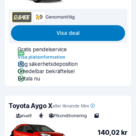
7,9
Genomsnittlig
Visa deal
Gratis pendelservice
Visa platsinformation
Hög säkerhetsdeposition
Omedelbar bekräftelse!
Betala nu
Toyota Aygo X
eller liknande Mini
Manuell
4
Luftkonditionering
5
140,02 kr