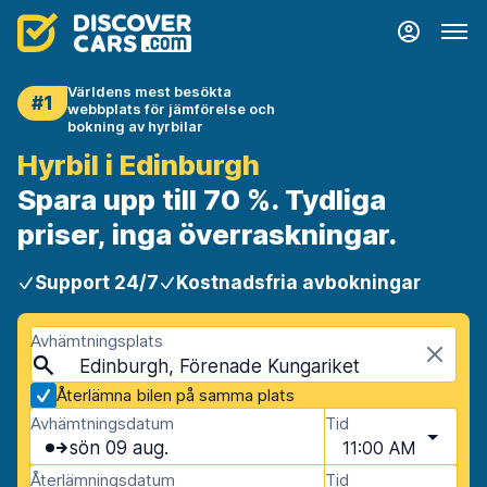
Världens mest besökta
#1
webbplats för jämförelse och
bokning av hyrbilar
Hyrbil i Edinburgh
Spara upp till 70 %. Tydliga
priser, inga överraskningar.
Support 24/7
Kostnadsfria avbokningar
Avhämtningsplats
Edinburgh, Förenade Kungariket
Återlämna bilen på samma plats
Avhämtningsdatum
Tid
sön 09 aug.
11:00 AM
Återlämningsdatum
Tid