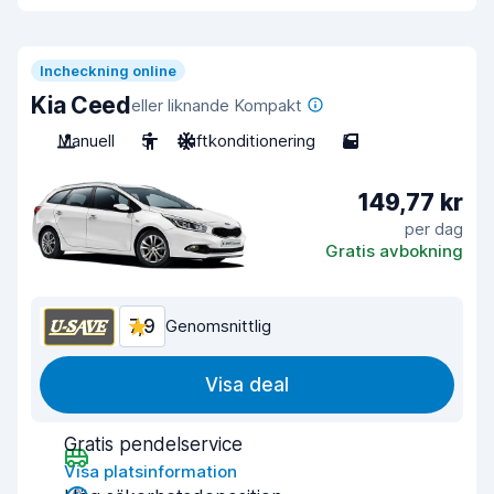
Incheckning online
Kia Ceed
eller liknande Kompakt
Manuell
5
Luftkonditionering
5
149,77 kr
per dag
Gratis avbokning
7,9
Genomsnittlig
Visa deal
Gratis pendelservice
Visa platsinformation