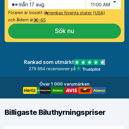
mån 17 aug.
11:00 AM
Föraren är bosatt i
Amerikas förenta stater (USA)
och åldern är
30-65
Sök nu
Rankad som utmärkt
279 664 recensioner på
Över 1 000 varumärken
Billigaste Biluthyrningspriser