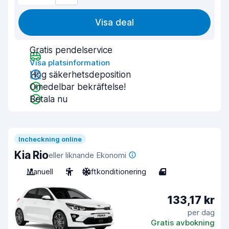
Visa deal
Gratis pendelservice
Visa platsinformation
Hög säkerhetsdeposition
Omedelbar bekräftelse!
Betala nu
Incheckning online
Kia Rio
eller liknande Ekonomi
Manuell
5
Luftkonditionering
4
133,17 kr
per dag
Gratis avbokning