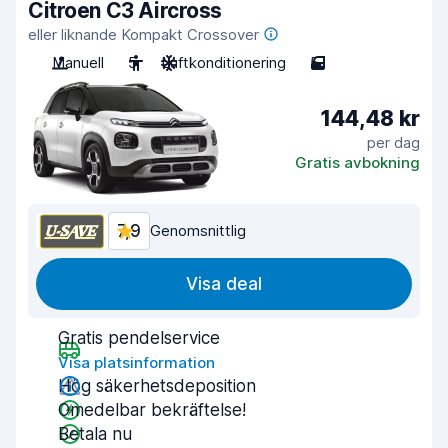
Citroen C3 Aircross
eller liknande Kompakt Crossover
Manuell
5
Luftkonditionering
5
144,48 kr
per dag
Gratis avbokning
7,9
Genomsnittlig
Visa deal
Gratis pendelservice
Visa platsinformation
Hög säkerhetsdeposition
Omedelbar bekräftelse!
Betala nu