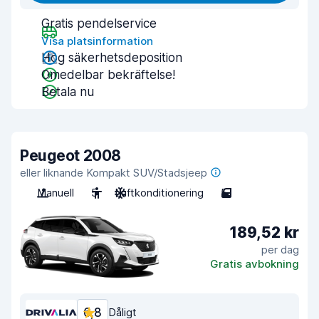
Gratis pendelservice
Visa platsinformation
Hög säkerhetsdeposition
Omedelbar bekräftelse!
Betala nu
Peugeot 2008
eller liknande Kompakt SUV/Stadsjeep
Manuell
5
Luftkonditionering
5
189,52 kr
per dag
Gratis avbokning
6,8
Dåligt