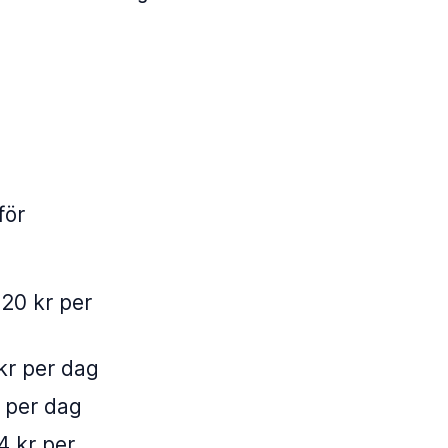
för
,20 kr per
kr per dag
r per dag
4 kr per