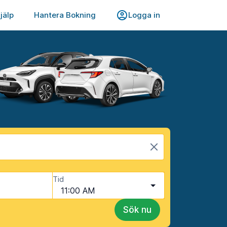
jälp
Hantera Bokning
Logga in
Tid
11:00 AM
Sök nu