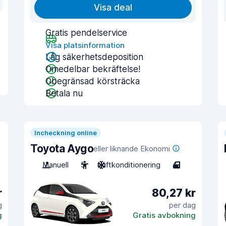
Visa deal
Gratis pendelservice
Visa platsinformation
Låg säkerhetsdeposition
Omedelbar bekräftelse!
Obegränsad körsträcka
Betala nu
Incheckning online
Toyota Aygo
eller liknande Ekonomi
Manuell
5
Luftkonditionering
4
r
80,27 kr
g
per dag
g
Gratis avbokning