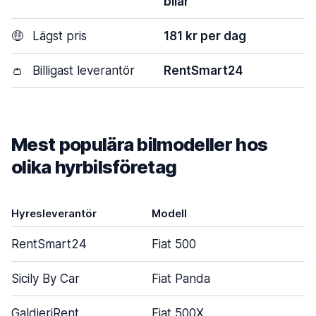
bilar
🤑
Lägst pris
181 kr per dag
👛
Billigast leverantör
RentSmart24
Mest populära bilmodeller hos
olika hyrbilsföretag
Hyresleverantör
Modell
RentSmart24
Fiat 500
Sicily By Car
Fiat Panda
GaldieriRent
Fiat 500X