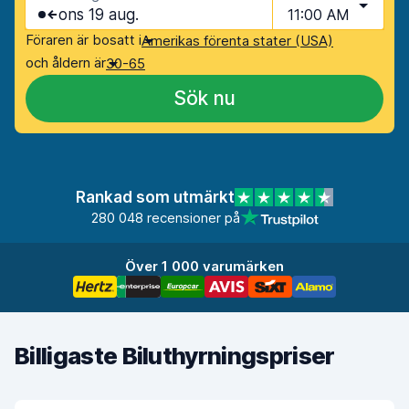
ons 19 aug.
11:00 AM
Föraren är bosatt i
Amerikas förenta stater (USA)
och åldern är
30-65
Sök nu
Rankad som utmärkt
280 048 recensioner på
Över 1 000 varumärken
Billigaste Biluthyrningspriser