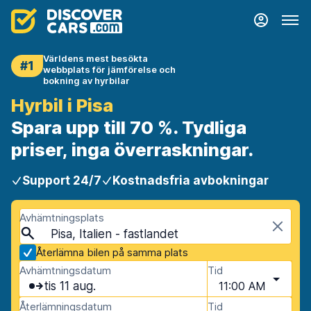
Världens mest besökta
#1
webbplats för jämförelse och
bokning av hyrbilar
Hyrbil i Pisa
Spara upp till 70 %. Tydliga
priser, inga överraskningar.
Support 24/7
Kostnadsfria avbokningar
Avhämtningsplats
Pisa, Italien - fastlandet
Återlämna bilen på samma plats
Avhämtningsdatum
Tid
tis 11 aug.
11:00 AM
Återlämningsdatum
Tid