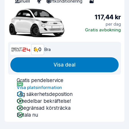
Manuell
4
Luftkonditionering
3
117,44 kr
per dag
Gratis avbokning
8,0
Bra
Visa deal
Gratis pendelservice
Visa platsinformation
Låg säkerhetsdeposition
Omedelbar bekräftelse!
Obegränsad körsträcka
Betala nu