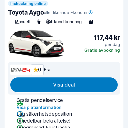
Incheckning online
Toyota Aygo
eller liknande Ekonomi
Manuell
5
Luftkonditionering
4
117,44 kr
per dag
Gratis avbokning
8,0
Bra
Visa deal
Gratis pendelservice
Visa platsinformation
Låg säkerhetsdeposition
Omedelbar bekräftelse!
Obegränsad körsträcka