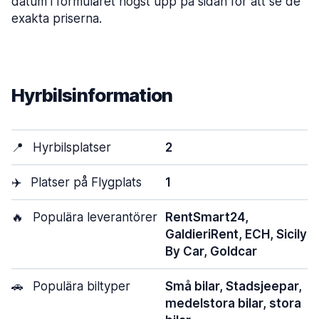
datum i formuläret högst upp på sidan för att se de
exakta priserna.
Hyrbilsinformation
📍
Hyrbilsplatser
2
✈️
Platser på Flygplats
1
🔥
Populära leverantörer
RentSmart24,
GaldieriRent, ECH, Sicily
By Car, Goldcar
🚗
Populära biltyper
Små bilar, Stadsjeepar,
medelstora bilar, stora