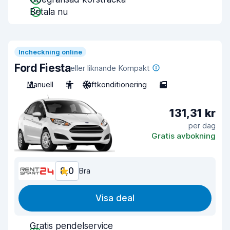
Betala nu
Incheckning online
Ford Fiesta
eller liknande Kompakt
Manuell
5
Luftkonditionering
5
131,31 kr
per dag
Gratis avbokning
8,0
Bra
Visa deal
Gratis pendelservice