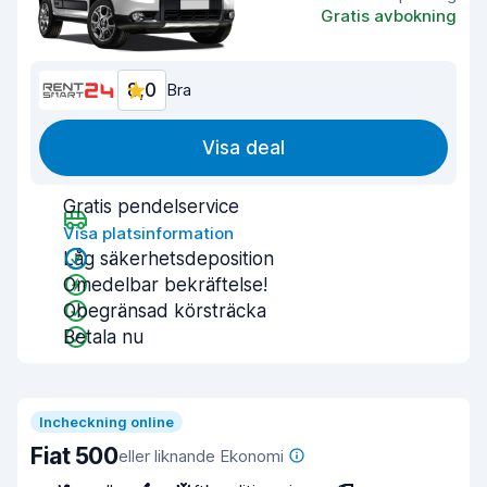
Gratis avbokning
8,0
Bra
Visa deal
Gratis pendelservice
Visa platsinformation
Låg säkerhetsdeposition
Omedelbar bekräftelse!
Obegränsad körsträcka
Betala nu
Incheckning online
Fiat 500
eller liknande Ekonomi