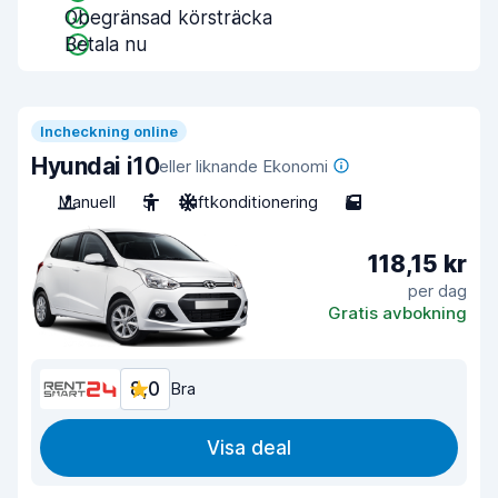
Obegränsad körsträcka
Betala nu
Incheckning online
Hyundai i10
eller liknande Ekonomi
Manuell
5
Luftkonditionering
5
118,15 kr
per dag
Gratis avbokning
8,0
Bra
Visa deal