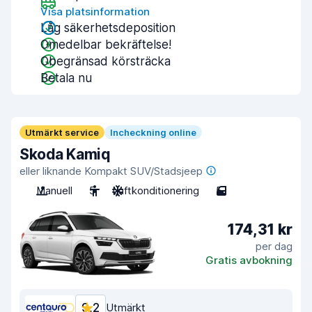
Visa platsinformation
Låg säkerhetsdeposition
Omedelbar bekräftelse!
Obegränsad körsträcka
Betala nu
Utmärkt service
Incheckning online
Skoda Kamiq
eller liknande Kompakt SUV/Stadsjeep
Manuell
5
Luftkonditionering
5
174,31 kr
per dag
Gratis avbokning
9,2
Utmärkt