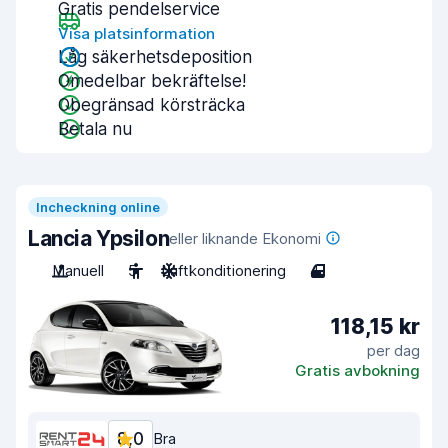
Gratis pendelservice
Visa platsinformation
Låg säkerhetsdeposition
Omedelbar bekräftelse!
Obegränsad körsträcka
Betala nu
Incheckning online
Lancia Ypsilon
eller liknande Ekonomi
Manuell
5
Luftkonditionering
4
118,15 kr
per dag
Gratis avbokning
8,0
Bra