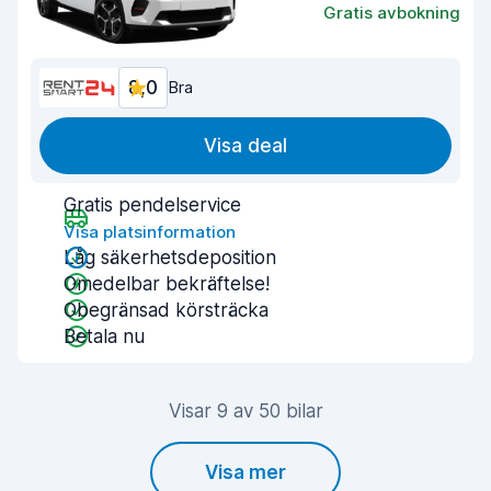
Gratis avbokning
8,0
Bra
Visa deal
Gratis pendelservice
Visa platsinformation
Låg säkerhetsdeposition
Omedelbar bekräftelse!
Obegränsad körsträcka
Betala nu
Visar 9 av 50 bilar
Visa mer