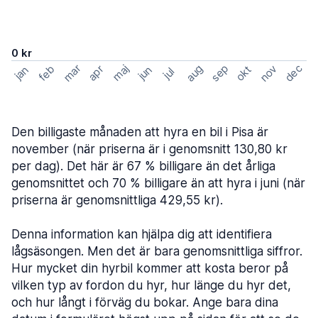
0 kr
mar
sep
dec
aug
nov
feb
maj
okt
apr
jan
jun
jul
Den billigaste månaden att hyra en bil i Pisa är
november (när priserna är i genomsnitt 130,80 kr
per dag). Det här är 67 % billigare än det årliga
genomsnittet och 70 % billigare än att hyra i juni (när
priserna är genomsnittliga 429,55 kr).
Denna information kan hjälpa dig att identifiera
lågsäsongen. Men det är bara genomsnittliga siffror.
Hur mycket din hyrbil kommer att kosta beror på
vilken typ av fordon du hyr, hur länge du hyr det,
och hur långt i förväg du bokar. Ange bara dina