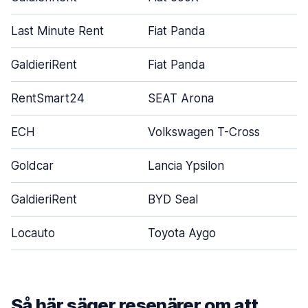
Last Minute Rent
Fiat Panda
GaldieriRent
Fiat Panda
RentSmart24
SEAT Arona
ECH
Volkswagen T-Cross
Goldcar
Lancia Ypsilon
GaldieriRent
BYD Seal
Locauto
Toyota Aygo
Så här säger resenärer om att