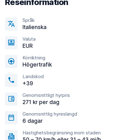
Reseinformation
Språk
Italienska
Valuta
EUR
Körriktning
Högertrafik
Landskod
+39
Genomsnittligt hyrpris
271 kr per dag
Genomsnittlig hyreslängd
6 dagar
Hastighetsbegränsning inom staden
50 – 70 km/h eller 31 – 43 mi/h