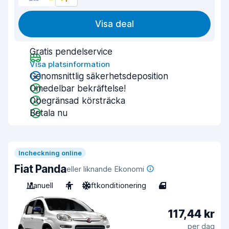
Visa deal
Gratis pendelservice
Visa platsinformation
Genomsnittlig säkerhetsdeposition
Omedelbar bekräftelse!
Obegränsad körsträcka
Betala nu
Incheckning online
Fiat Panda
eller liknande Ekonomi
Manuell
4
Luftkonditionering
4
117,44 kr
per dag