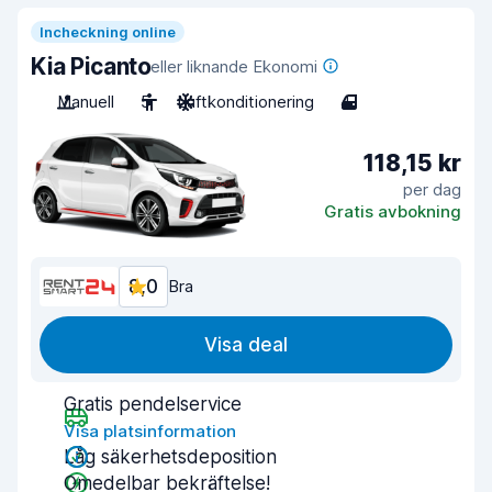
Incheckning online
Kia Picanto
eller liknande Ekonomi
Manuell
5
Luftkonditionering
4
118,15 kr
per dag
Gratis avbokning
8,0
Bra
Visa deal
Gratis pendelservice
Visa platsinformation
Låg säkerhetsdeposition
Omedelbar bekräftelse!