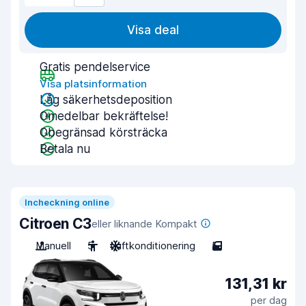
Visa deal
Gratis pendelservice
Visa platsinformation
Låg säkerhetsdeposition
Omedelbar bekräftelse!
Obegränsad körsträcka
Betala nu
Incheckning online
Citroen C3
eller liknande Kompakt
Manuell
5
Luftkonditionering
5
131,31 kr
per dag