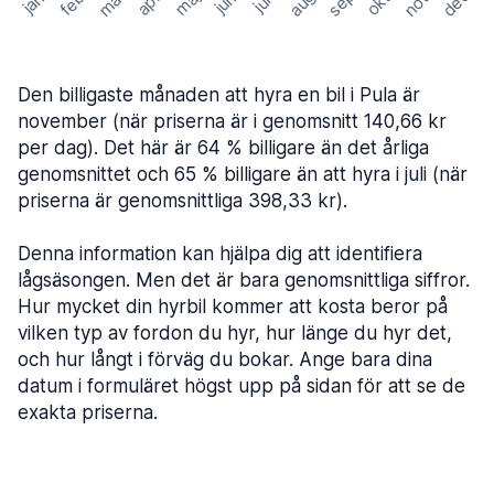
mar
sep
dec
aug
nov
feb
maj
okt
apr
jan
jun
jul
Den billigaste månaden att hyra en bil i Pula är
november (när priserna är i genomsnitt 140,66 kr
per dag). Det här är 64 % billigare än det årliga
genomsnittet och 65 % billigare än att hyra i juli (när
priserna är genomsnittliga 398,33 kr).
Denna information kan hjälpa dig att identifiera
lågsäsongen. Men det är bara genomsnittliga siffror.
Hur mycket din hyrbil kommer att kosta beror på
vilken typ av fordon du hyr, hur länge du hyr det,
och hur långt i förväg du bokar. Ange bara dina
datum i formuläret högst upp på sidan för att se de
exakta priserna.