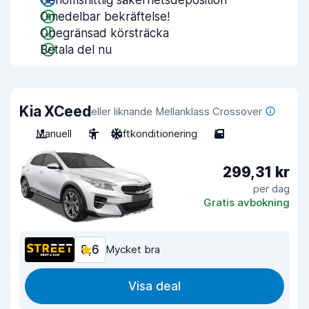
Genomsnittlig säkerhetsdeposition
Omedelbar bekräftelse!
Obegränsad körsträcka
Betala del nu
Kia XCeed
eller liknande Mellanklass Crossover
Manuell
5
Luftkonditionering
5
299,31 kr
per dag
Gratis avbokning
8,6
Mycket bra
Visa deal