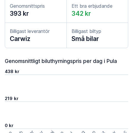
Genomsnittspris
Ett bra erbjudande
393 kr
342 kr
Billigast leverantör
Billigast biltyp
Carwiz
Små bilar
Genomsnittligt biluthyrningspris per dag i Pula
438 kr
219 kr
0 kr