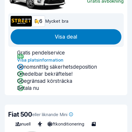
Gratis avbokning
8,6
Mycket bra
Visa deal
Gratis pendelservice
Visa platsinformation
Genomsnittlig säkerhetsdeposition
Omedelbar bekräftelse!
Obegränsad körsträcka
Betala nu
Fiat 500
eller liknande Mini
Manuell
4
Luftkonditionering
3