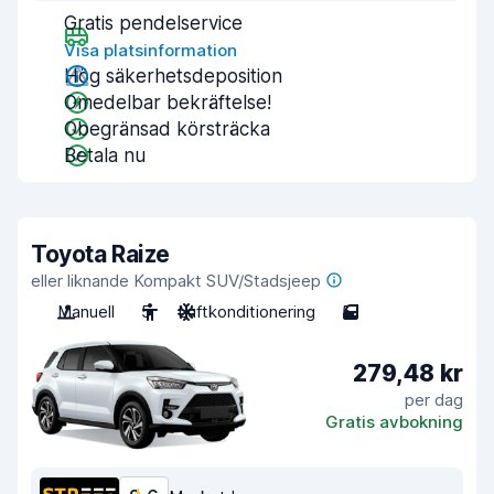
Gratis pendelservice
Visa platsinformation
Hög säkerhetsdeposition
Omedelbar bekräftelse!
Obegränsad körsträcka
Betala nu
Toyota Raize
eller liknande Kompakt SUV/Stadsjeep
Manuell
5
Luftkonditionering
5
279,48 kr
per dag
Gratis avbokning