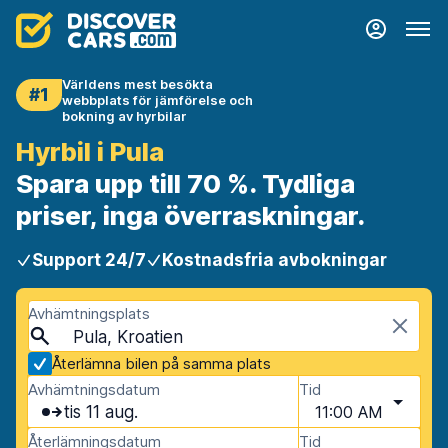
Världens mest besökta
#1
webbplats för jämförelse och
bokning av hyrbilar
Hyrbil i Pula
Spara upp till 70 %. Tydliga
priser, inga överraskningar.
Support 24/7
Kostnadsfria avbokningar
Avhämtningsplats
Pula, Kroatien
Återlämna bilen på samma plats
Avhämtningsdatum
Tid
tis 11 aug.
11:00 AM
Återlämningsdatum
Tid