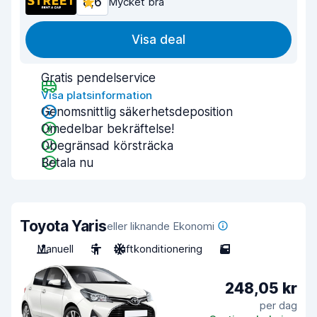
8,6
Mycket bra
Visa deal
Gratis pendelservice
Visa platsinformation
Genomsnittlig säkerhetsdeposition
Omedelbar bekräftelse!
Obegränsad körsträcka
Betala nu
Toyota Yaris
eller liknande Ekonomi
Manuell
5
Luftkonditionering
5
248,05 kr
per dag