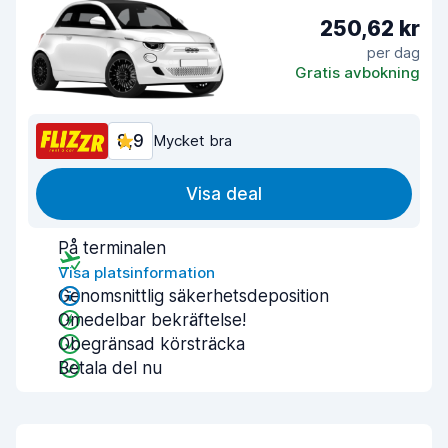
250,62 kr
per dag
Gratis avbokning
8,9
Mycket bra
Visa deal
På terminalen
Visa platsinformation
Genomsnittlig säkerhetsdeposition
Omedelbar bekräftelse!
Obegränsad körsträcka
Betala del nu