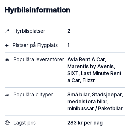
Hyrbilsinformation
📍
Hyrbilsplatser
2
✈️
Platser på Flygplats
1
🔥
Populära leverantörer
Avia Rent A Car,
Marentis by Avenis,
SIXT, Last Minute Rent
a Car, Flizzr
🚗
Populära biltyper
Små bilar, Stadsjeepar,
medelstora bilar,
minibussar / Paketbilar
🤑
Lägst pris
283 kr per dag