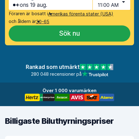
ons 19 aug.
11:00 AM
Föraren är bosatt i
Amerikas förenta stater (USA)
och åldern är
30-65
Sök nu
Rankad som utmärkt
280 048 recensioner på
Över 1 000 varumärken
Billigaste Biluthyrningspriser