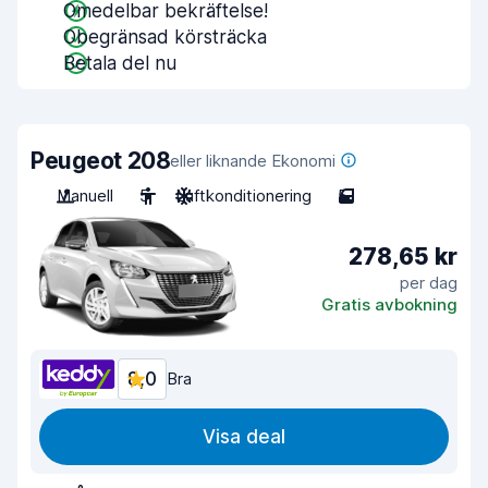
Omedelbar bekräftelse!
Obegränsad körsträcka
Betala del nu
Peugeot 208
eller liknande Ekonomi
Manuell
5
Luftkonditionering
5
278,65 kr
per dag
Gratis avbokning
8,0
Bra
Visa deal