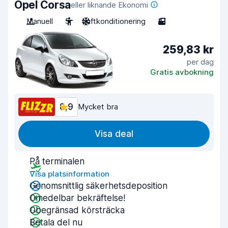
Opel Corsa
eller liknande Ekonomi
Manuell
5
Luftkonditionering
3
259,83 kr
per dag
Gratis avbokning
8,9
Mycket bra
Visa deal
På terminalen
Visa platsinformation
Genomsnittlig säkerhetsdeposition
Omedelbar bekräftelse!
Obegränsad körsträcka
Betala del nu