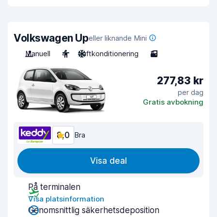
Volkswagen Up
eller liknande Mini
Manuell
4
Luftkonditionering
3
277,83 kr
per dag
Gratis avbokning
8,0
Bra
Visa deal
På terminalen
Visa platsinformation
Genomsnittlig säkerhetsdeposition