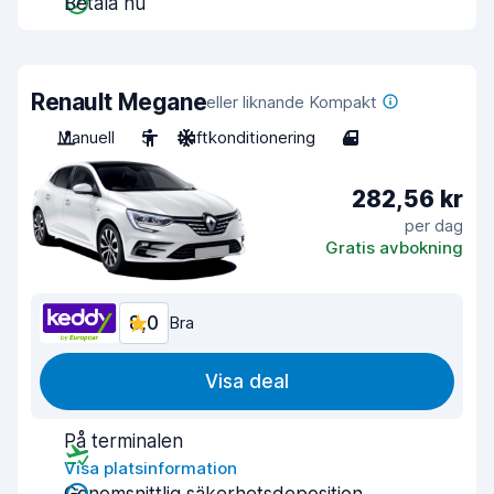
Betala nu
Renault Megane
eller liknande Kompakt
Manuell
5
Luftkonditionering
4
282,56 kr
per dag
Gratis avbokning
8,0
Bra
Visa deal
På terminalen
Visa platsinformation