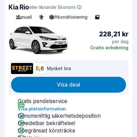
Kia Rio
eller liknande Ekonomi
Manuell
5
Luftkonditionering
5
228,21 kr
per dag
Gratis avbokning
8,6
Mycket bra
Visa deal
Gratis pendelservice
Visa platsinformation
Genomsnittlig säkerhetsdeposition
Omedelbar bekräftelse!
Obegränsad körsträcka