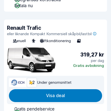
Betala nu
Renault Trafic
eller liknande Kompakt Kommersiell skåpbil/lastbil
Manuell
3
Luftkonditionering
3
319,27 kr
per dag
Gratis avbokning
7,2
Under genomsnittet
Visa deal
Gratis pendelservice