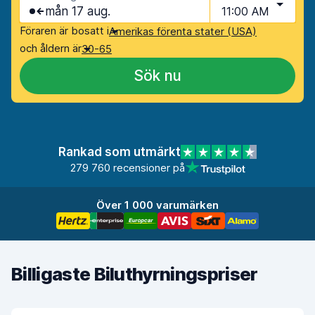
mån 17 aug.
11:00 AM
Föraren är bosatt i
Amerikas förenta stater (USA)
och åldern är
30-65
Sök nu
Rankad som utmärkt
279 760 recensioner på
Över 1 000 varumärken
Billigaste Biluthyrningspriser