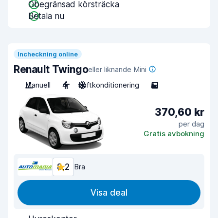
Obegränsad körsträcka
Betala nu
Incheckning online
Renault Twingo
eller liknande Mini
Manuell
4
Luftkonditionering
5
370,60 kr
per dag
Gratis avbokning
8,2
Bra
Visa deal