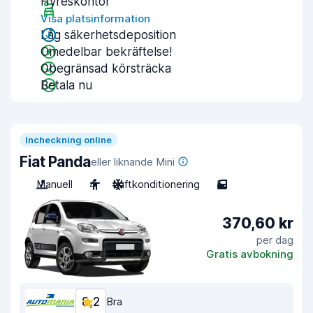
Hyreskontor
Visa platsinformation
Låg säkerhetsdeposition
Omedelbar bekräftelse!
Obegränsad körsträcka
Betala nu
Incheckning online
Fiat Panda
eller liknande Mini
Manuell
4
Luftkonditionering
5
370,60 kr
per dag
Gratis avbokning
8,2
Bra