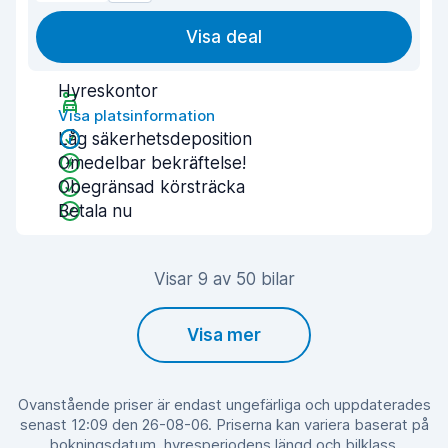
Visa deal
Hyreskontor
Visa platsinformation
Låg säkerhetsdeposition
Omedelbar bekräftelse!
Obegränsad körsträcka
Betala nu
Visar 9 av 50 bilar
Visa mer
Ovanstående priser är endast ungefärliga och uppdaterades
senast 12:09 den 26-08-06. Priserna kan variera baserat på
bokningsdatum, hyresperiodens längd och bilklass.