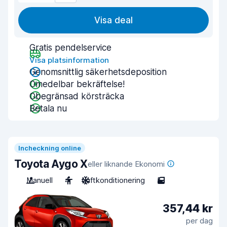
Visa deal
Gratis pendelservice
Visa platsinformation
Genomsnittlig säkerhetsdeposition
Omedelbar bekräftelse!
Obegränsad körsträcka
Betala nu
Incheckning online
Toyota Aygo X
eller liknande Ekonomi
Manuell
4
Luftkonditionering
5
357,44 kr
per dag