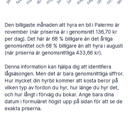
mar
sep
dec
aug
nov
feb
maj
okt
apr
jan
jun
jul
Den billigaste månaden att hyra en bil i Palermo är
november (när priserna är i genomsnitt 136,70 kr
per dag). Det här är 68 % billigare än det årliga
genomsnittet och 68 % billigare än att hyra i augusti
(när priserna är genomsnittliga 433,66 kr).
Denna information kan hjälpa dig att identifiera
lågsäsongen. Men det är bara genomsnittliga siffror.
Hur mycket din hyrbil kommer att kosta beror på
vilken typ av fordon du hyr, hur länge du hyr det,
och hur långt i förväg du bokar. Ange bara dina
datum i formuläret högst upp på sidan för att se de
exakta priserna.