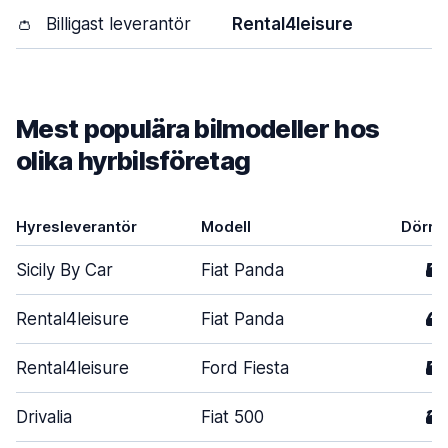
👛
Billigast leverantör
Rental4leisure
Mest populära bilmodeller hos
olika hyrbilsföretag
Hyresleverantör
Modell
Dörra
Sicily By Car
Fiat Panda
5
Rental4leisure
Fiat Panda
4
Rental4leisure
Ford Fiesta
5
Drivalia
Fiat 500
3