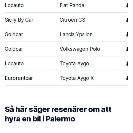
Locauto
Fiat Panda
3
Sicily By Car
Citroen C3
5
Goldcar
Lancia Ypsilon
5
Goldcar
Volkswagen Polo
5
Locauto
Toyota Aygo
3
Eurorentcar
Toyota Aygo X
5
Så här säger resenärer om att
hyra en bil i Palermo