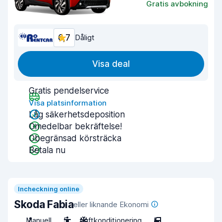
Gratis avbokning
6,7
Dåligt
Visa deal
Gratis pendelservice
Visa platsinformation
Låg säkerhetsdeposition
Omedelbar bekräftelse!
Obegränsad körsträcka
Betala nu
Incheckning online
Skoda Fabia
eller liknande Ekonomi
Manuell
5
Luftkonditionering
5