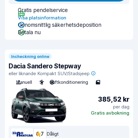
Gratis pendelservice
Visa platsinformation
Genomsnittlig säkerhetsdeposition
Betala nu
Incheckning online
Dacia Sandero Stepway
eller liknande Kompakt SUV/Stadsjeep
Manuell
5
Luftkonditionering
5
385,52 kr
per dag
Gratis avbokning
6,7
Dåligt