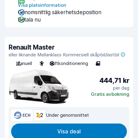
Visa platsinformation
Genomsnittlig säkerhetsdeposition
Betala nu
Renault Master
eller liknande Mellanklass Kommersiell skåpbil/lastbil
Manuell
3
Luftkonditionering
3
444,71 kr
per dag
Gratis avbokning
7,2
Under genomsnittet
Visa deal