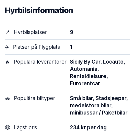
Hyrbilsinformation
📍
Hyrbilsplatser
9
✈️
Platser på Flygplats
1
🔥
Populära leverantörer
Sicily By Car, Locauto,
Automania,
Rental4leisure,
Eurorentcar
🚗
Populära biltyper
Små bilar, Stadsjeepar,
medelstora bilar,
minibussar / Paketbilar
🤑
Lägst pris
234 kr per dag