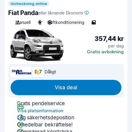
Incheckning online
Fiat Panda
eller liknande Ekonomi
Manuell
4
Luftkonditionering
5
357,44 kr
per dag
Gratis avbokning
6,7
Dåligt
Visa deal
Gratis pendelservice
Visa platsinformation
Låg säkerhetsdeposition
Omedelbar bekräftelse!
Obegränsad körsträcka