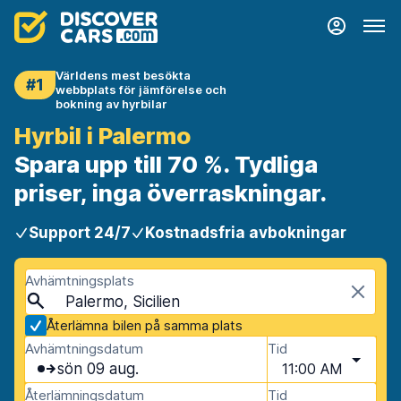
Världens mest besökta
#1
webbplats för jämförelse och
bokning av hyrbilar
Hyrbil i Palermo
Spara upp till 70 %. Tydliga
priser, inga överraskningar.
Support 24/7
Kostnadsfria avbokningar
Avhämtningsplats
Palermo, Sicilien
Återlämna bilen på samma plats
Avhämtningsdatum
Tid
sön 09 aug.
11:00 AM
Återlämningsdatum
Tid