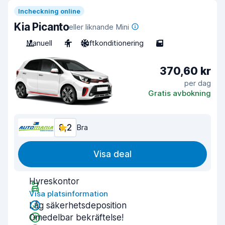
Incheckning online
Kia Picanto
eller liknande Mini
Manuell
4
Luftkonditionering
5
370,60 kr
per dag
Gratis avbokning
8,2
Bra
Visa deal
Hyreskontor
Visa platsinformation
Låg säkerhetsdeposition
Omedelbar bekräftelse!