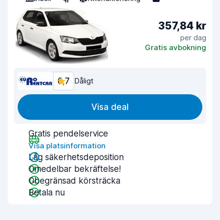
357,84 kr
per dag
Gratis avbokning
6,7
Dåligt
Visa deal
Gratis pendelservice
Visa platsinformation
Låg säkerhetsdeposition
Omedelbar bekräftelse!
Obegränsad körsträcka
Betala nu