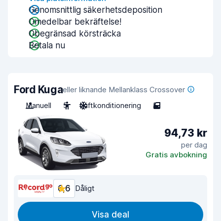
Genomsnittlig säkerhetsdeposition
Omedelbar bekräftelse!
Obegränsad körsträcka
Betala nu
Ford Kuga
eller liknande Mellanklass Crossover
Manuell
5
Luftkonditionering
5
94,73 kr
per dag
Gratis avbokning
6,6
Dåligt
Visa deal