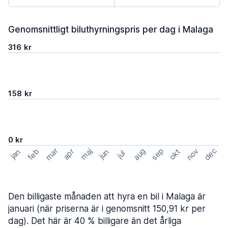
Genomsnittligt biluthyrningspris per dag i Malaga
316 kr
158 kr
0 kr
mar
sep
dec
aug
nov
feb
maj
okt
apr
jan
jun
jul
Den billigaste månaden att hyra en bil i Malaga är
januari (när priserna är i genomsnitt 150,91 kr per
dag). Det här är 40 % billigare än det årliga