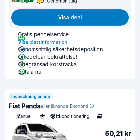
7,9
Genomsnittlig
Visa deal
Gratis pendelservice
Visa platsinformation
Genomsnittlig säkerhetsdeposition
Omedelbar bekräftelse!
Obegränsad körsträcka
Betala nu
Incheckning online
Fiat Panda
eller liknande Ekonomi
Manuell
4
Luftkonditionering
4
50,21 kr