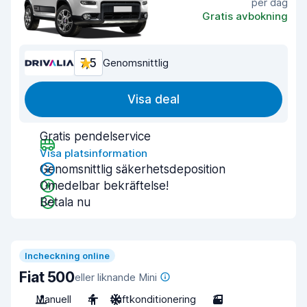
per dag
Gratis avbokning
7,5
Genomsnittlig
Visa deal
Gratis pendelservice
Visa platsinformation
Genomsnittlig säkerhetsdeposition
Omedelbar bekräftelse!
Betala nu
Incheckning online
Fiat 500
eller liknande Mini
Manuell
4
Luftkonditionering
3