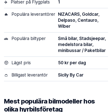
✈️
Platser på Flygplats
1
🔥
Populära leverantörer
NIZACARS, Goldcar,
Delpaso, Centauro,
Wiber
🚗
Populära biltyper
Små bilar, Stadsjeepar,
medelstora bilar,
minibussar / Paketbilar
🤑
Lägst pris
50 kr per dag
👛
Billigast leverantör
Sicily By Car
Mest populära bilmodeller hos
olika hyrbilsföretag