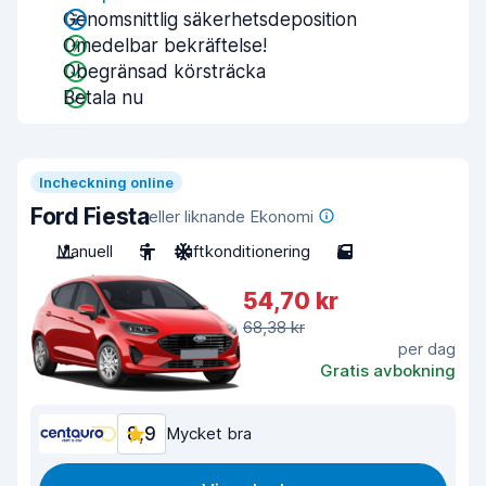
Genomsnittlig säkerhetsdeposition
Omedelbar bekräftelse!
Obegränsad körsträcka
Betala nu
Incheckning online
Ford Fiesta
eller liknande Ekonomi
Manuell
5
Luftkonditionering
5
54,70 kr
68,38 kr
per dag
Gratis avbokning
8,9
Mycket bra