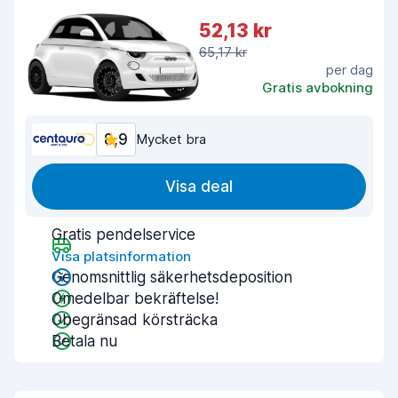
52,13 kr
65,17 kr
per dag
Gratis avbokning
8,9
Mycket bra
Visa deal
Gratis pendelservice
Visa platsinformation
Genomsnittlig säkerhetsdeposition
Omedelbar bekräftelse!
Obegränsad körsträcka
Betala nu