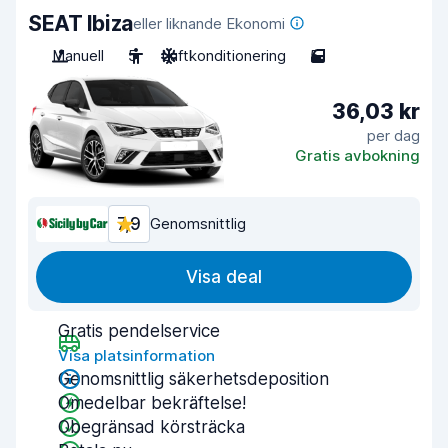
SEAT Ibiza
eller liknande Ekonomi
Manuell
5
Luftkonditionering
5
36,03 kr
per dag
Gratis avbokning
7,9
Genomsnittlig
Visa deal
Gratis pendelservice
Visa platsinformation
Genomsnittlig säkerhetsdeposition
Omedelbar bekräftelse!
Obegränsad körsträcka