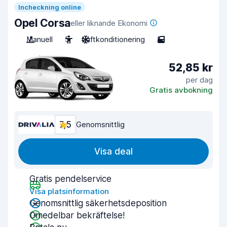
Incheckning online
Opel Corsa
eller liknande Ekonomi
Manuell
5
Luftkonditionering
5
52,85 kr
per dag
Gratis avbokning
7,5
Genomsnittlig
Visa deal
Gratis pendelservice
Visa platsinformation
Genomsnittlig säkerhetsdeposition
Omedelbar bekräftelse!