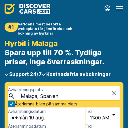
Världens mest besökta
#1
webbplats för jämförelse och
bokning av hyrbilar
Hyrbil i Malaga
Spara upp till 70 %. Tydliga
priser, inga överraskningar.
Support 24/7
Kostnadsfria avbokningar
Avhämtningsplats
Malaga, Spanien
Återlämna bilen på samma plats
Avhämtningsdatum
Tid
mån 10 aug.
11:00 AM
Återlämningsdatum
Tid