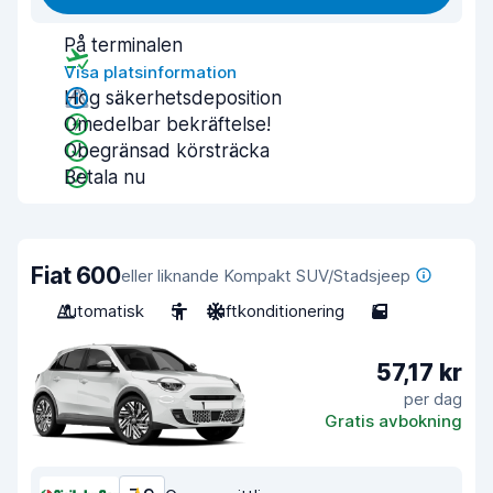
På terminalen
Visa platsinformation
Hög säkerhetsdeposition
Omedelbar bekräftelse!
Obegränsad körsträcka
Betala nu
Fiat 600
eller liknande Kompakt SUV/Stadsjeep
Automatisk
5
Luftkonditionering
5
57,17 kr
per dag
Gratis avbokning