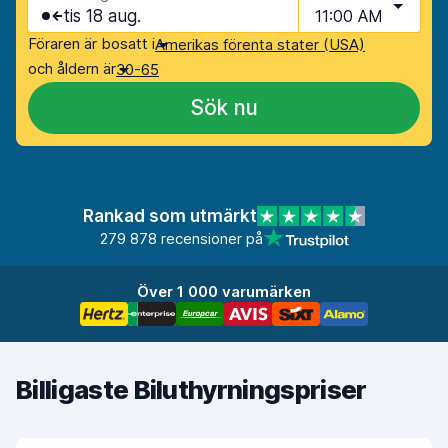
tis 18 aug.
11:00 AM
Föraren är bosatt i
Amerikas förenta stater (USA)
och åldern är
30-65
Sök nu
Rankad som utmärkt
279 878 recensioner på
Över 1 000 varumärken
Billigaste Biluthyrningspriser