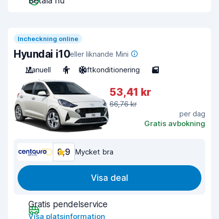
Betala nu
Incheckning online
Hyundai i10
eller liknande Mini
Manuell
4
Luftkonditionering
5
53,41 kr
66,76 kr
per dag
Gratis avbokning
8,9
Mycket bra
Visa deal
Gratis pendelservice
Visa platsinformation