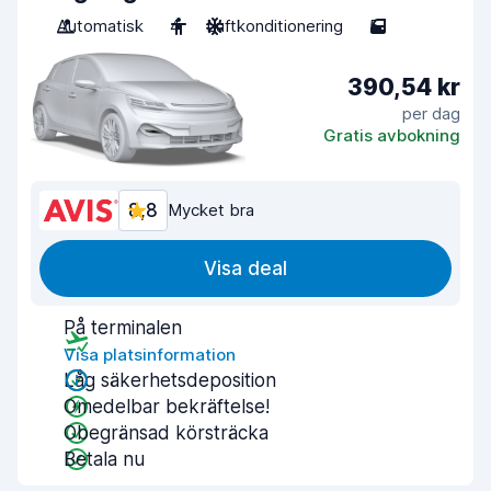
Automatisk
4
Luftkonditionering
5
390,54 kr
per dag
Gratis avbokning
8,8
Mycket bra
Visa deal
På terminalen
Visa platsinformation
Låg säkerhetsdeposition
Omedelbar bekräftelse!
Obegränsad körsträcka
Betala nu