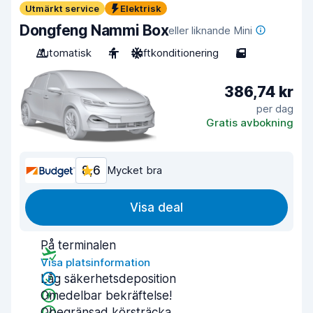
Utmärkt service
Elektrisk
Dongfeng Nammi Box
eller liknande Mini
Automatisk
4
Luftkonditionering
5
386,74 kr
per dag
Gratis avbokning
8,6
Mycket bra
Visa deal
På terminalen
Visa platsinformation
Låg säkerhetsdeposition
Omedelbar bekräftelse!
Obegränsad körsträcka