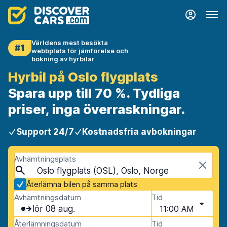
Världens mest besökta
#1
webbplats för jämförelse och
bokning av hyrbilar
Hyrbil på Oslo flygplats
Spara upp till 70 %. Tydliga
priser, inga överraskningar.
Support 24/7
Kostnadsfria avbokningar
Avhämtningsplats
Oslo flygplats (OSL), Oslo, Norge
Återlämna bilen på samma plats
Avhämtningsdatum
Tid
lör 08 aug.
11:00 AM
Återlämningsdatum
Tid