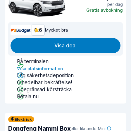
per dag
Gratis avbokning
8,6
Mycket bra
Visa deal
På terminalen
Visa platsinformation
Låg säkerhetsdeposition
Omedelbar bekräftelse!
Obegränsad körsträcka
Betala nu
Elektrisk
Dongfeng Nammi Box
eller liknande Mini