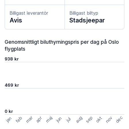
Billigast leverantör
Billigast biltyp
Avis
Stadsjeepar
Genomsnittligt biluthyrningspris per dag på Oslo
flygplats
938 kr
469 kr
0 kr
mar
sep
dec
aug
nov
feb
maj
okt
apr
jan
jun
jul