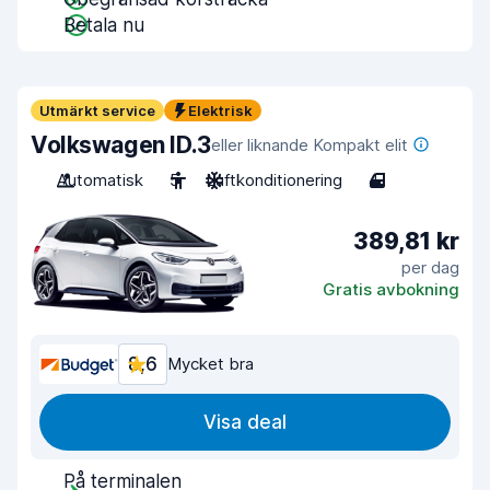
Betala nu
Utmärkt service
Elektrisk
Volkswagen ID.3
eller liknande Kompakt elit
Automatisk
5
Luftkonditionering
4
389,81 kr
per dag
Gratis avbokning
8,6
Mycket bra
Visa deal
På terminalen