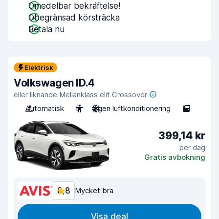
Omedelbar bekräftelse!
Obegränsad körsträcka
Betala nu
Elektrisk
Volkswagen ID.4
eller liknande Mellanklass elit Crossover
Automatisk
5
Ingen luftkonditionering
5
399,14 kr
per dag
Gratis avbokning
8,8
Mycket bra
Visa deal