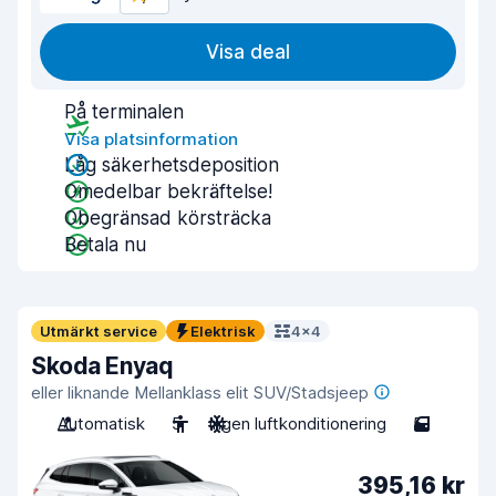
Visa deal
På terminalen
Visa platsinformation
Låg säkerhetsdeposition
Omedelbar bekräftelse!
Obegränsad körsträcka
Betala nu
Utmärkt service
Elektrisk
4x4
Skoda Enyaq
eller liknande Mellanklass elit SUV/Stadsjeep
Automatisk
5
Ingen luftkonditionering
5
395,16 kr