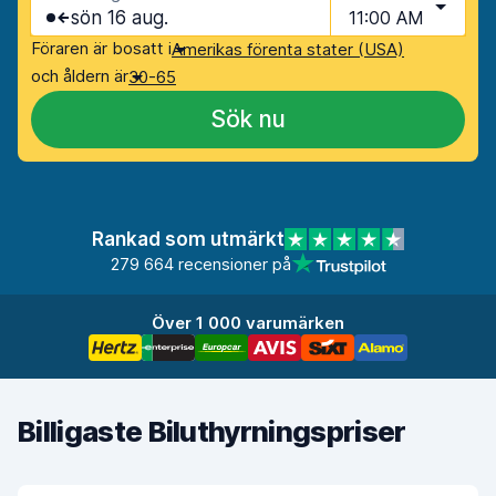
sön 16 aug.
11:00 AM
Föraren är bosatt i
Amerikas förenta stater (USA)
och åldern är
30-65
Sök nu
Rankad som utmärkt
279 664 recensioner på
Över 1 000 varumärken
Billigaste Biluthyrningspriser