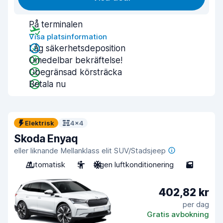
På terminalen
Visa platsinformation
Låg säkerhetsdeposition
Omedelbar bekräftelse!
Obegränsad körsträcka
Betala nu
Elektrisk
4x4
Skoda Enyaq
eller liknande Mellanklass elit SUV/Stadsjeep
Automatisk
5
Ingen luftkonditionering
5
402,82 kr
per dag
Gratis avbokning