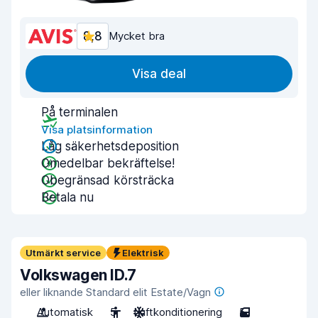
8,8
Mycket bra
Visa deal
På terminalen
Visa platsinformation
Låg säkerhetsdeposition
Omedelbar bekräftelse!
Obegränsad körsträcka
Betala nu
Utmärkt service
Elektrisk
Volkswagen ID.7
eller liknande Standard elit Estate/Vagn
Automatisk
5
Luftkonditionering
5