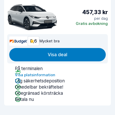
457,33 kr
per dag
Gratis avbokning
8,6
Mycket bra
Visa deal
På terminalen
Visa platsinformation
Låg säkerhetsdeposition
Omedelbar bekräftelse!
Obegränsad körsträcka
Betala nu