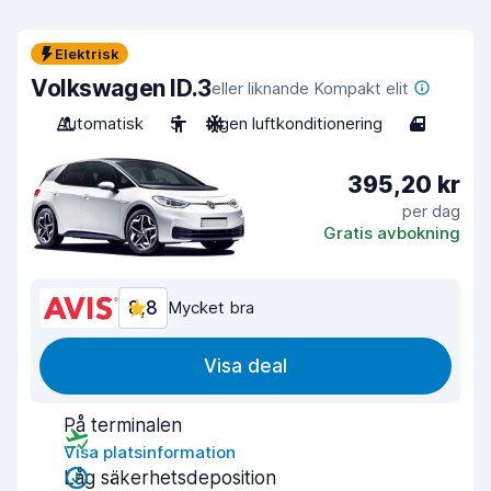
Elektrisk
Volkswagen ID.3
eller liknande Kompakt elit
Automatisk
5
Ingen luftkonditionering
4
395,20 kr
per dag
Gratis avbokning
8,8
Mycket bra
Visa deal
På terminalen
Visa platsinformation
Låg säkerhetsdeposition