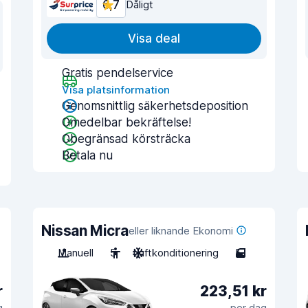
6,7
Dåligt
Visa deal
Gratis pendelservice
Visa platsinformation
Genomsnittlig säkerhetsdeposition
Omedelbar bekräftelse!
Obegränsad körsträcka
Betala nu
Nissan Micra
eller liknande Ekonomi
Manuell
5
Luftkonditionering
5
r
223,51 kr
g
per dag