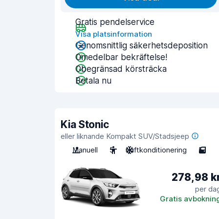
Gratis pendelservice
Visa platsinformation
Genomsnittlig säkerhetsdeposition
Omedelbar bekräftelse!
Obegränsad körsträcka
Betala nu
Kia Stonic
eller liknande Kompakt SUV/Stadsjeep
Manuell
5
Luftkonditionering
5
278,98 k
per da
Gratis avboknin