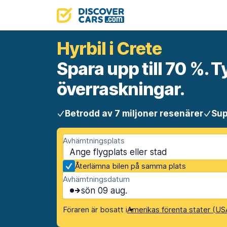
Hyrbil i Crete
Spara upp till 70 %. T
överraskningar.
Betrodd av 7 miljoner resenärer
Sup
Avhämtningsplats
Återlämna bilen på samma plats
Avhämtningsdatum
sön 09 aug.
Föraren är bosatt i
Amerikas förenta stater (US