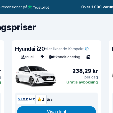
 recensioner på
Över 1 000 varu
ngspriser
Hyundai i20
eller liknande Kompakt
Manuell
5
Luftkonditionering
5
r
238,29 kr
g
per dag
g
Gratis avbokning
8,3
Bra
Visa deal