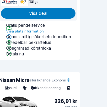
6,7
Dåligt
Visa deal
Gratis pendelservice
Visa platsinformation
Genomsnittlig säkerhetsdeposition
Omedelbar bekräftelse!
Obegränsad körsträcka
Betala nu
Nissan Micra
eller liknande Ekonomi
Manuell
5
Luftkonditionering
5
226,91 kr
per dag