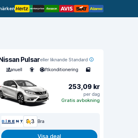
märken
Nissan Pulsar
eller liknande Standard
Manuell
5
Luftkonditionering
5
253,09 kr
per dag
Gratis avbokning
8,3
Bra
Visa deal