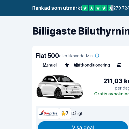
Rankad som utmärkt
279 724
Billigaste Biluthyrni
Fiat 500
eller liknande Mini
Manuell
4
Luftkonditionering
3
211,03 k
per da
Gratis avboknin
6,7
Dåligt
Visa deal