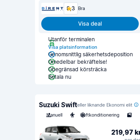
8,3
Bra
Visa deal
Utanför terminalen
Visa platsinformation
Genomsnittlig säkerhetsdeposition
Omedelbar bekräftelse!
Obegränsad körsträcka
Betala nu
Suzuki Swift
eller liknande Ekonomi elit
Manuell
4
Luftkonditionering
5
219,97 k
per da