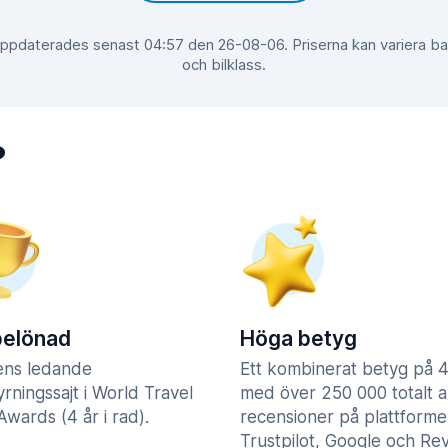
 uppdaterades senast 04:57 den 26-08-06. Priserna kan variera b
och bilklass.
?
belönad
Höga betyg
ens ledande
Ett kombinerat betyg på 4
yrningssajt i World Travel
med över 250 000 totalt a
wards (4 år i rad).
recensioner på plattform
Trustpilot, Google och Re