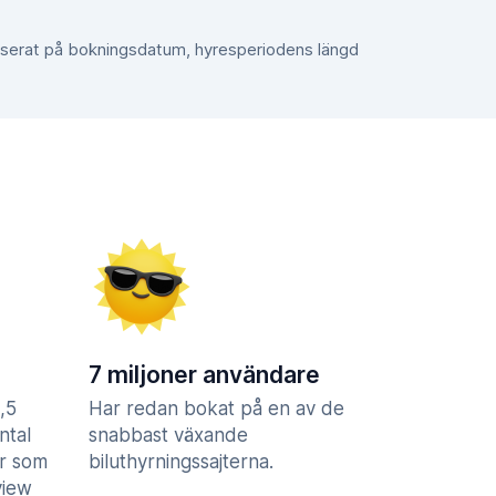
aserat på bokningsdatum, hyresperiodens längd
7 miljoner användare
,5
Har redan bokat på en av de
ntal
snabbast växande
er som
biluthyrningssajterna.
view