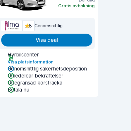
Gratis avbokning
7,8
Genomsnittlig
Visa deal
Hyrbilscenter
Visa platsinformation
Genomsnittlig säkerhetsdeposition
Omedelbar bekräftelse!
Obegränsad körsträcka
Betala nu