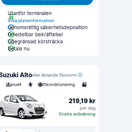
Utanför terminalen
Visa platsinformation
Genomsnittlig säkerhetsdeposition
Omedelbar bekräftelse!
Obegränsad körsträcka
Betala nu
Suzuki Alto
eller liknande Ekonomi
Manuell
4
Luftkonditionering
3
219,19 kr
per dag
Gratis avbokning