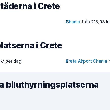
täderna i Crete
Chania
från 218,03 k
latserna i Crete
 kr per dag
Kreta Airport Chania
a biluthyrningsplatserna