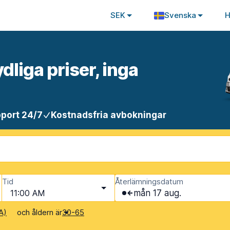
SEK
Svenska
H
ydliga priser, inga
port 24/7
Kostnadsfria avbokningar
Tid
Återlämningsdatum
11:00 AM
mån 17 aug.
och åldern är
A)
30-65