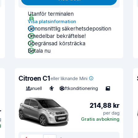
Utanför terminalen
Visa platsinformation
Genomsnittlig säkerhetsdeposition
Omedelbar bekräftelse!
Obegränsad körsträcka
Betala nu
Citroen C1
eller liknande Mini
Manuell
4
Luftkonditionering
5
214,88 kr
r
per dag
g
Gratis avbokning
g