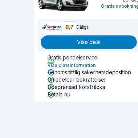
Gratis avboknin
6,7
Dåligt
Visa deal
Gratis pendelservice
Visa platsinformation
Genomsnittlig säkerhetsdeposition
Omedelbar bekräftelse!
Obegränsad körsträcka
Betala nu