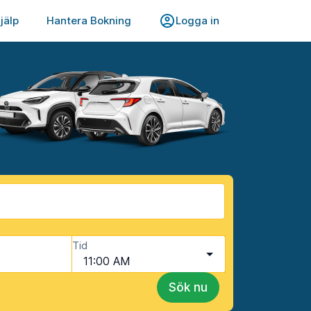
jälp
Hantera Bokning
Logga in
Tid
11:00 AM
Sök nu