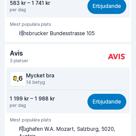
583 kr – 1 741 kr
Erbjudande
per dag
Lätt att hitta
8,3
Mest populära plats
Kvalitet på kundservice
8,8
Innsbrucker Bundesstrasse 105
Tid spenderad på avhämtning av bilen
8,1
Tid spenderad på återlämning av bilen
8,3
Avis
3 platser
Bilens renlighet
9,1
Mycket bra
8,6
Bilens övergripande skick
8,8
14 betyg
Valuta för pengarna
7,8
1 199 kr – 1 988 kr
Erbjudande
per dag
Lätt att hitta
8,9
Mest populära plats
Kvalitet på kundservice
8,1
Flughafen W.A. Mozart, Salzburg, 5020,
Tid spenderad på avhämtning av bilen
8,9