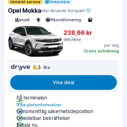
Utmärkt service
Vinterdäck
Opel Mokka
eller liknande Kompakt
Manuell
5
Luftkonditionering
5
238,66 kr
265,18 kr
per dag
Gratis avbokning
8,3
Bra
Visa deal
På terminalen
Visa platsinformation
Genomsnittlig säkerhetsdeposition
Omedelbar bekräftelse!
Betala nu