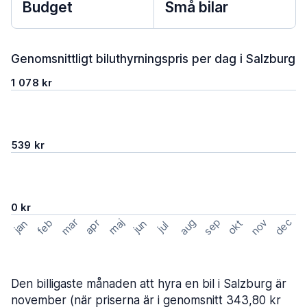
Budget
Små bilar
Genomsnittligt biluthyrningspris per dag i Salzburg
1 078 kr
539 kr
0 kr
mar
sep
dec
aug
nov
feb
maj
okt
apr
jan
jun
jul
Den billigaste månaden att hyra en bil i Salzburg är
november (när priserna är i genomsnitt 343,80 kr