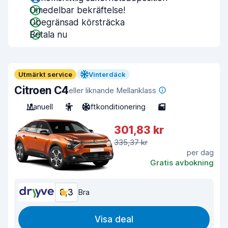
Omedelbar bekräftelse!
Obegränsad körsträcka
Betala nu
Utmärkt service
Vinterdäck
Citroen C4
eller liknande Mellanklass
Manuell
5
Luftkonditionering
5
301,83 kr
335,37 kr
per dag
Gratis avbokning
8,3
Bra
Visa deal