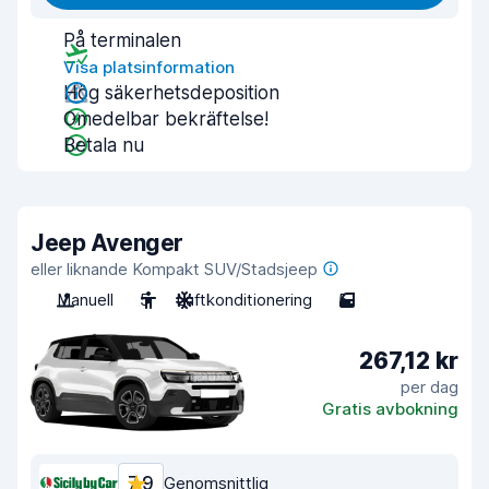
På terminalen
Visa platsinformation
Hög säkerhetsdeposition
Omedelbar bekräftelse!
Betala nu
Jeep Avenger
eller liknande Kompakt SUV/Stadsjeep
Manuell
5
Luftkonditionering
5
267,12 kr
per dag
Gratis avbokning
7,9
Genomsnittlig