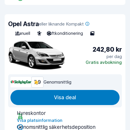
Opel Astra
eller liknande Kompakt
Manuell
5
Luftkonditionering
5
242,80 kr
per dag
Gratis avbokning
7,9
Genomsnittlig
Visa deal
Hyreskontor
Visa platsinformation
Genomsnittlig säkerhetsdeposition