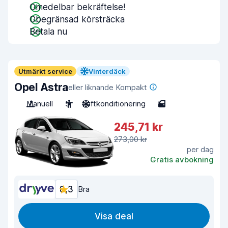
Omedelbar bekräftelse!
Obegränsad körsträcka
Betala nu
Utmärkt service
Vinterdäck
Opel Astra
eller liknande Kompakt
Manuell
5
Luftkonditionering
5
245,71 kr
273,00 kr
per dag
Gratis avbokning
8,3
Bra
Visa deal