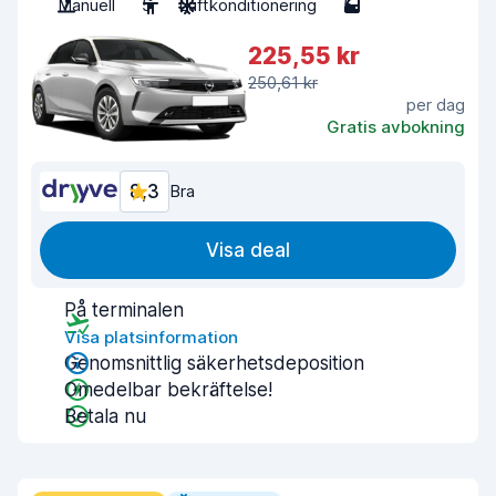
Manuell
5
Luftkonditionering
5
225,55 kr
250,61 kr
per dag
Gratis avbokning
8,3
Bra
Visa deal
På terminalen
Visa platsinformation
Genomsnittlig säkerhetsdeposition
Omedelbar bekräftelse!
Betala nu