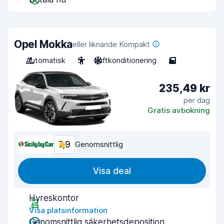
Opel Mokka
eller liknande Kompakt
Automatisk
5
Luftkonditionering
5
235,49 kr
per dag
Gratis avbokning
7,9
Genomsnittlig
Visa deal
Hyreskontor
Visa platsinformation
Genomsnittlig säkerhetsdeposition