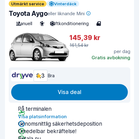
Utmärkt service
Vinterdäck
Toyota Aygo
eller liknande Mini
Manuell
5
Luftkonditionering
4
145,39 kr
161,54 kr
per dag
Gratis avbokning
8,3
Bra
Visa deal
På terminalen
Visa platsinformation
Genomsnittlig säkerhetsdeposition
Omedelbar bekräftelse!
Betala nu