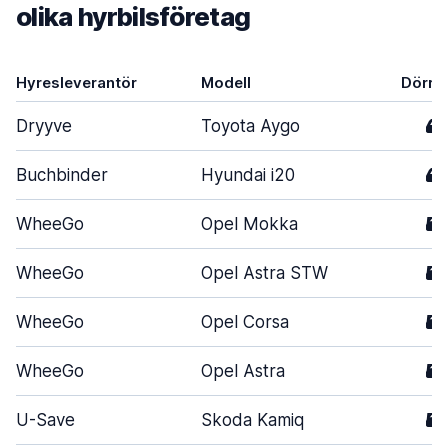
olika hyrbilsföretag
Hyresleverantör
Modell
Dörra
Dryyve
Toyota Aygo
4
Buchbinder
Hyundai i20
4
WheeGo
Opel Mokka
5
WheeGo
Opel Astra STW
5
WheeGo
Opel Corsa
5
WheeGo
Opel Astra
5
U-Save
Skoda Kamiq
5