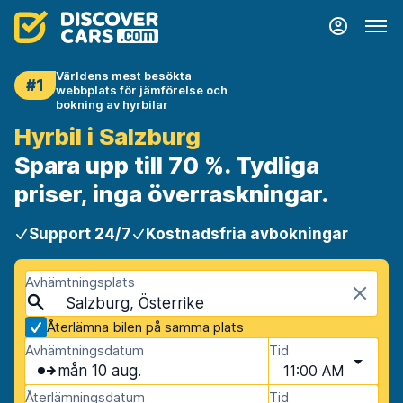
Världens mest besökta
#1
webbplats för jämförelse och
bokning av hyrbilar
Hyrbil i Salzburg
Spara upp till 70 %. Tydliga
priser, inga överraskningar.
Support 24/7
Kostnadsfria avbokningar
Avhämtningsplats
Salzburg, Österrike
Återlämna bilen på samma plats
Avhämtningsdatum
Tid
mån 10 aug.
11:00 AM
Återlämningsdatum
Tid