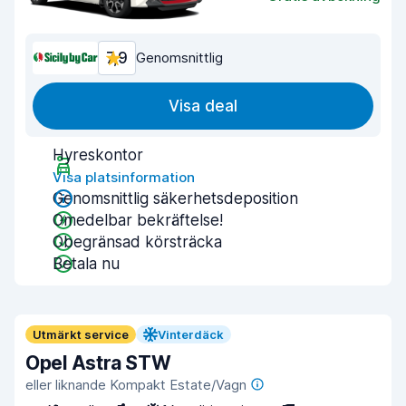
7,9
Genomsnittlig
Visa deal
Hyreskontor
Visa platsinformation
Genomsnittlig säkerhetsdeposition
Omedelbar bekräftelse!
Obegränsad körsträcka
Betala nu
Utmärkt service
Vinterdäck
Opel Astra STW
eller liknande Kompakt Estate/Vagn