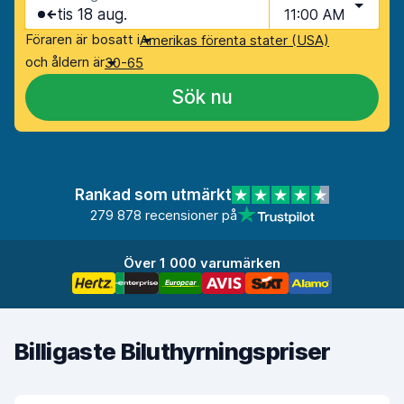
tis 18 aug.
11:00 AM
Föraren är bosatt i
Amerikas förenta stater (USA)
och åldern är
30-65
Sök nu
Rankad som utmärkt
279 878 recensioner på
Över 1 000 varumärken
Billigaste Biluthyrningspriser