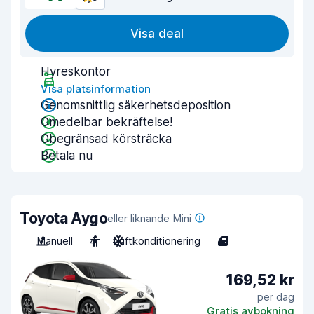
Visa deal
Hyreskontor
Visa platsinformation
Genomsnittlig säkerhetsdeposition
Omedelbar bekräftelse!
Obegränsad körsträcka
Betala nu
Toyota Aygo
eller liknande Mini
Manuell
4
Luftkonditionering
4
169,52 kr
per dag
Gratis avbokning