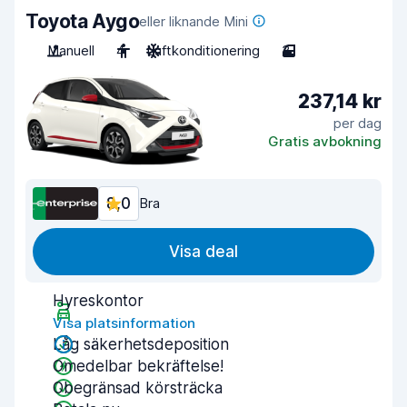
Toyota Aygo
eller liknande Mini
Manuell
4
Luftkonditionering
3
237,14 kr
per dag
Gratis avbokning
8,0
Bra
Visa deal
Hyreskontor
Visa platsinformation
Låg säkerhetsdeposition
Omedelbar bekräftelse!
Obegränsad körsträcka