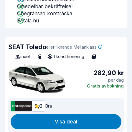
Omedelbar bekräftelse!
Obegränsad körsträcka
Betala nu
SEAT Toledo
eller liknande Mellanklass
Manuell
5
Luftkonditionering
4
282,90 kr
per dag
Gratis avbokning
8,0
Bra
Visa deal