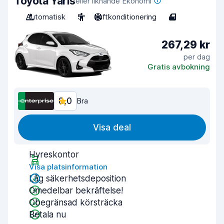
Toyota Yaris
eller liknande Ekonomi
Automatisk
5
Luftkonditionering
4
267,29 kr
per dag
Gratis avbokning
8,0
Bra
Visa deal
Hyreskontor
Visa platsinformation
Låg säkerhetsdeposition
Omedelbar bekräftelse!
Obegränsad körsträcka
Betala nu