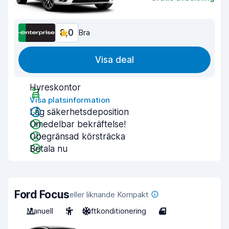
8,0
Bra
Visa deal
Hyreskontor
Visa platsinformation
Låg säkerhetsdeposition
Omedelbar bekräftelse!
Obegränsad körsträcka
Betala nu
Ford Focus
eller liknande Kompakt
Manuell
5
Luftkonditionering
4