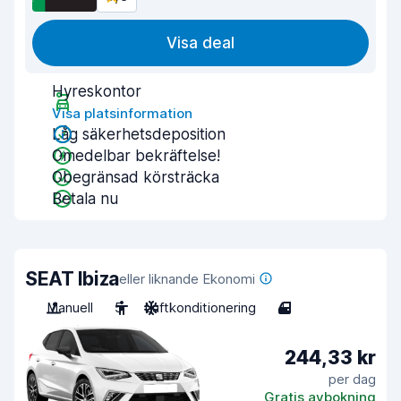
Visa deal
Hyreskontor
Visa platsinformation
Låg säkerhetsdeposition
Omedelbar bekräftelse!
Obegränsad körsträcka
Betala nu
SEAT Ibiza
eller liknande Ekonomi
Manuell
5
Luftkonditionering
4
244,33 kr
per dag
Gratis avbokning