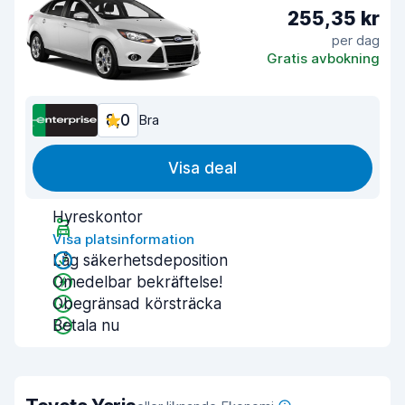
255,35 kr
per dag
Gratis avbokning
8,0
Bra
Visa deal
Hyreskontor
Visa platsinformation
Låg säkerhetsdeposition
Omedelbar bekräftelse!
Obegränsad körsträcka
Betala nu