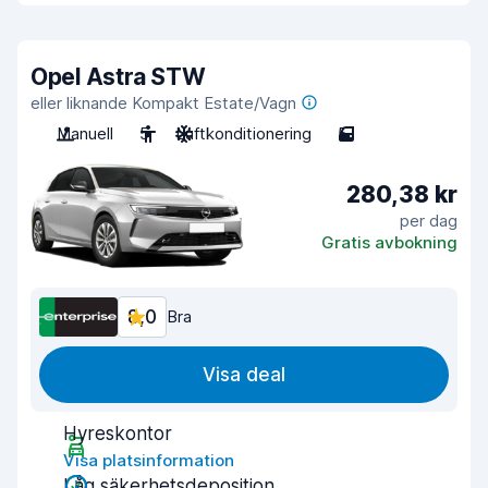
Opel Astra STW
eller liknande Kompakt Estate/Vagn
Manuell
5
Luftkonditionering
5
280,38 kr
per dag
Gratis avbokning
8,0
Bra
Visa deal
Hyreskontor
Visa platsinformation
Låg säkerhetsdeposition