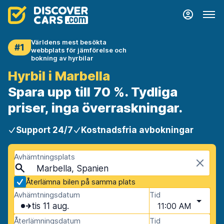
Världens mest besökta
#1
webbplats för jämförelse och
bokning av hyrbilar
Hyrbil i Marbella
Spara upp till 70 %. Tydliga
priser, inga överraskningar.
Support 24/7
Kostnadsfria avbokningar
Avhämtningsplats
Marbella, Spanien
Återlämna bilen på samma plats
Avhämtningsdatum
Tid
tis 11 aug.
11:00 AM
Återlämningsdatum
Tid