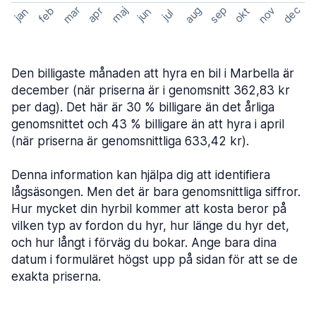
mar
sep
dec
aug
nov
feb
maj
okt
apr
jan
jun
jul
Den billigaste månaden att hyra en bil i Marbella är
december (när priserna är i genomsnitt 362,83 kr
per dag). Det här är 30 % billigare än det årliga
genomsnittet och 43 % billigare än att hyra i april
(när priserna är genomsnittliga 633,42 kr).
Denna information kan hjälpa dig att identifiera
lågsäsongen. Men det är bara genomsnittliga siffror.
Hur mycket din hyrbil kommer att kosta beror på
vilken typ av fordon du hyr, hur länge du hyr det,
och hur långt i förväg du bokar. Ange bara dina
datum i formuläret högst upp på sidan för att se de
exakta priserna.