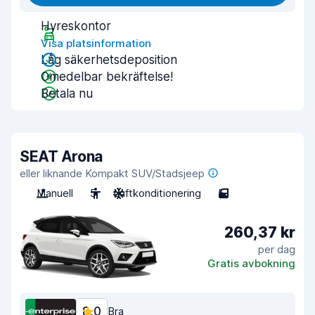
Hyreskontor
Visa platsinformation
Låg säkerhetsdeposition
Omedelbar bekräftelse!
Betala nu
SEAT Arona
eller liknande Kompakt SUV/Stadsjeep
Manuell
5
Luftkonditionering
5
260,37 kr
per dag
Gratis avbokning
8,0
Bra