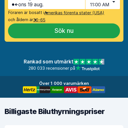
ons 19 aug.
11:00 AM
Föraren är bosatt i
Amerikas förenta stater (USA)
och åldern är
30-65
Sök nu
Rankad som utmärkt
280 033 recensioner på
Över 1 000 varumärken
Billigaste Biluthyrningspriser