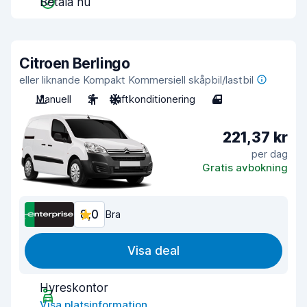
Betala nu
Citroen Berlingo
eller liknande Kompakt Kommersiell skåpbil/lastbil
Manuell
2
Luftkonditionering
4
221,37 kr
per dag
Gratis avbokning
8,0
Bra
Visa deal
Hyreskontor
Visa platsinformation