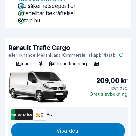
Låg säkerhetsdeposition
Omedelbar bekräftelse!
Betala nu
Renault Trafic Cargo
eller liknande Mellanklass Kommersiell skåpbil/lastbil
Manuell
3
Luftkonditionering
5
209,00 kr
per dag
Gratis avbokning
8,0
Bra
Visa deal