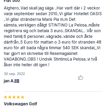
Fiat 500
Alghero..Vad skall jag säga ..Har varit där i 2 veckor
varje september sedan 2010..Vi gillar Hotellet OASIS
..Vi gillar stränderna Maris Pia m.m Det
sämsta..verkligen dåligt STINTINO La Pelosa..måste
registrera sig och betala 3 euro..SKANDAL.. Vår son
med familj 6 personer..vägrade..vände och åkte
därifrån..5 Euro för mattan o 3 euro för stranden 48
euro för att bada några timmar 540 SEK skandal,,Vi
har gjort en skrivelse till Resemagasinet
VAGABOND..OBS ! Undvik StintinoLa Pelosa..vi två
åker inte heller dit igen !
30 sep. 2022
jan A.
Volkswagen Golf