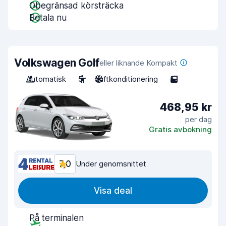
Obegränsad körsträcka
Betala nu
Volkswagen Golf
eller liknande Kompakt
Automatisk
5
Luftkonditionering
5
468,95 kr
per dag
Gratis avbokning
7,0
Under genomsnittet
Visa deal
På terminalen