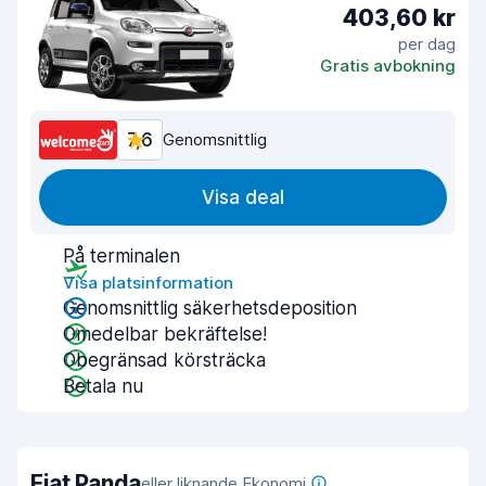
403,60 kr
per dag
Gratis avbokning
7,6
Genomsnittlig
Visa deal
På terminalen
Visa platsinformation
Genomsnittlig säkerhetsdeposition
Omedelbar bekräftelse!
Obegränsad körsträcka
Betala nu
Fiat Panda
eller liknande Ekonomi