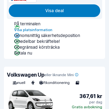
Visa deal
På terminalen
Visa platsinformation
Genomsnittlig säkerhetsdeposition
Omedelbar bekräftelse!
Obegränsad körsträcka
Betala nu
Volkswagen Up
eller liknande Mini
Manuell
4
Luftkonditionering
3
367,61 kr
per dag
Gratis avbokning