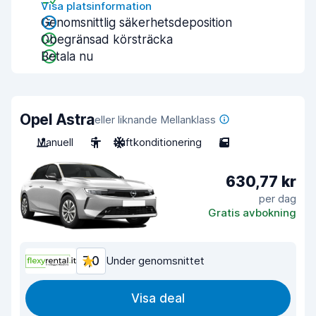
Visa platsinformation
Genomsnittlig säkerhetsdeposition
Obegränsad körsträcka
Betala nu
Opel Astra
eller liknande Mellanklass
Manuell
5
Luftkonditionering
5
630,77 kr
per dag
Gratis avbokning
7,0
Under genomsnittet
Visa deal