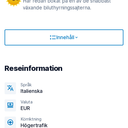
Har redan bokat på en av de snabbast
växande biluthyrningssajterna.
Innehåll
Reseinformation
Språk
Italienska
Valuta
EUR
Körriktning
Högertrafik