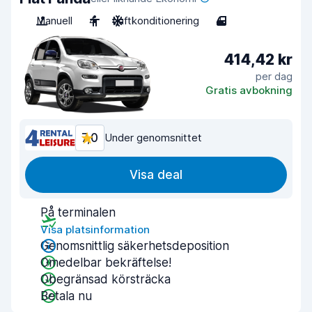
Manuell
4
Luftkonditionering
4
414,42 kr
per dag
Gratis avbokning
7,0
Under genomsnittet
Visa deal
På terminalen
Visa platsinformation
Genomsnittlig säkerhetsdeposition
Omedelbar bekräftelse!
Obegränsad körsträcka
Betala nu