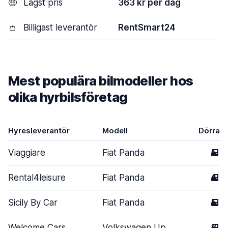
🤑
Lägst pris
363 kr per dag
👛
Billigast leverantör
RentSmart24
Mest populära bilmodeller hos
olika hyrbilsföretag
Hyresleverantör
Modell
Dörrar
Viaggiare
Fiat Panda
5
Rental4leisure
Fiat Panda
4
Sicily By Car
Fiat Panda
5
Welcome Cars
Volkswagen Up
3