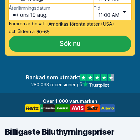
Återlämningsdatum
Tid
ons 19 aug.
11:00 AM
Föraren är bosatt i
Amerikas förenta stater (USA)
och åldern är
30-65
Sök nu
Rankad som utmärkt
280 033 recensioner på
Över 1 000 varumärken
Billigaste Biluthyrningspriser