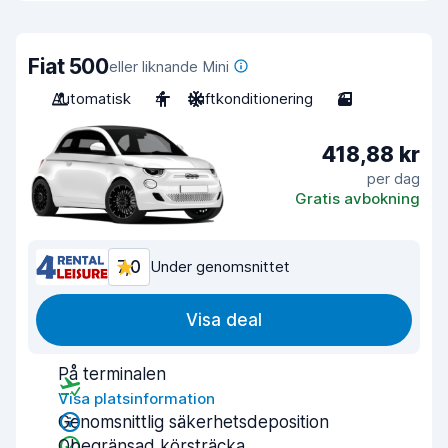
Fiat 500
eller liknande Mini
Automatisk
4
Luftkonditionering
3
418,88 kr
per dag
Gratis avbokning
7,0
Under genomsnittet
Visa deal
På terminalen
Visa platsinformation
Genomsnittlig säkerhetsdeposition
Obegränsad körsträcka