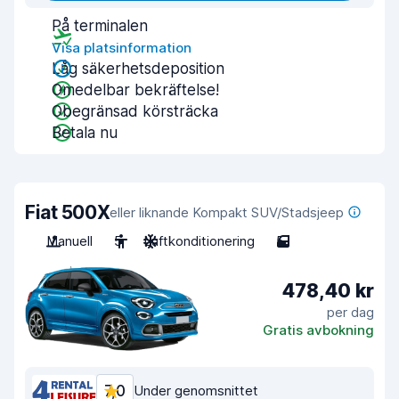
På terminalen
Visa platsinformation
Låg säkerhetsdeposition
Omedelbar bekräftelse!
Obegränsad körsträcka
Betala nu
Fiat 500X
eller liknande Kompakt SUV/Stadsjeep
Manuell
5
Luftkonditionering
5
478,40 kr
per dag
Gratis avbokning
7,0
Under genomsnittet