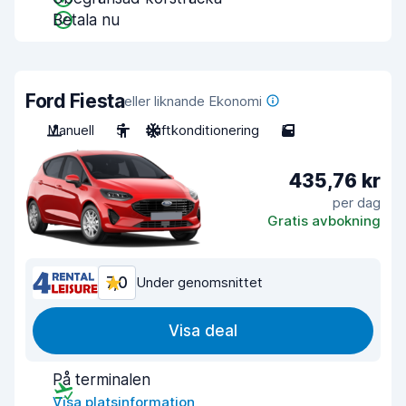
Betala nu
Ford Fiesta
eller liknande Ekonomi
Manuell
5
Luftkonditionering
5
435,76 kr
per dag
Gratis avbokning
7,0
Under genomsnittet
Visa deal
På terminalen
Visa platsinformation