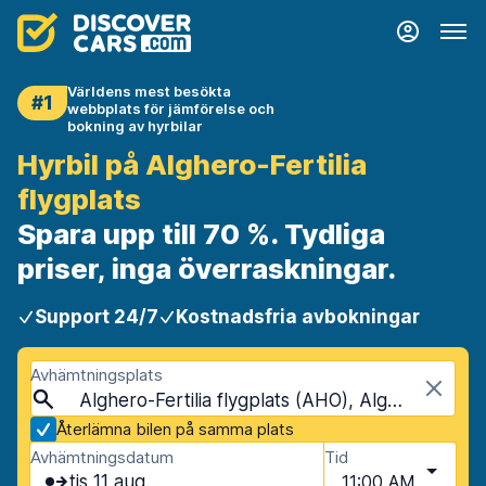
Världens mest besökta
#1
webbplats för jämförelse och
bokning av hyrbilar
Hyrbil på Alghero-Fertilia
flygplats
Spara upp till 70 %. Tydliga
priser, inga överraskningar.
Support 24/7
Kostnadsfria avbokningar
Avhämtningsplats
Alghero-Fertilia flygplats (AHO), Alghero, Sardinien
Återlämna bilen på samma plats
Avhämtningsdatum
Tid
tis 11 aug.
11:00 AM