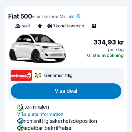
Fiat 500
eller liknande Mini elit
Manuell
4
Luftkonditionering
3
334,93 kr
per dag
Gratis avbokning
7,6
Genomsnittlig
Visa deal
På terminalen
Visa platsinformation
Genomsnittlig säkerhetsdeposition
Omedelbar bekräftelse!