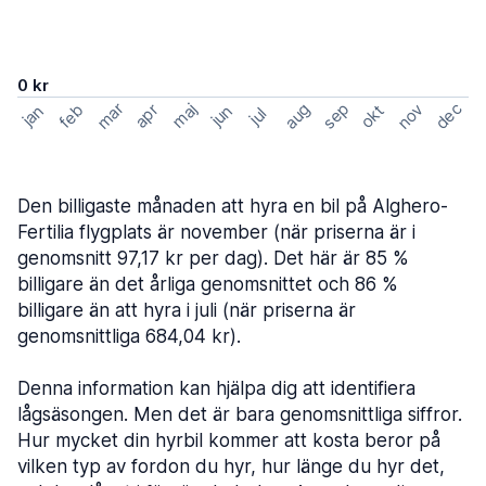
0 kr
mar
sep
dec
aug
nov
feb
maj
okt
apr
jan
jun
jul
Den billigaste månaden att hyra en bil på Alghero-
Fertilia flygplats är november (när priserna är i
genomsnitt 97,17 kr per dag). Det här är 85 %
billigare än det årliga genomsnittet och 86 %
billigare än att hyra i juli (när priserna är
genomsnittliga 684,04 kr).
Denna information kan hjälpa dig att identifiera
lågsäsongen. Men det är bara genomsnittliga siffror.
Hur mycket din hyrbil kommer att kosta beror på
vilken typ av fordon du hyr, hur länge du hyr det,