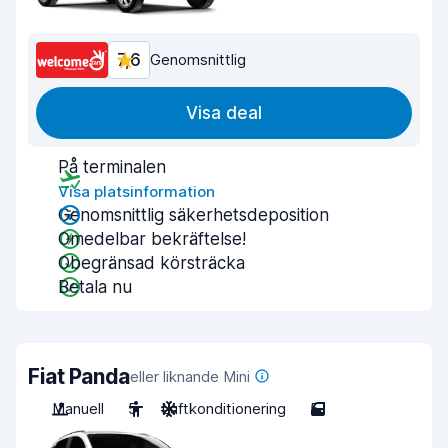
7,6
Genomsnittlig
Visa deal
På terminalen
Visa platsinformation
Genomsnittlig säkerhetsdeposition
Omedelbar bekräftelse!
Obegränsad körsträcka
Betala nu
Fiat Panda
eller liknande Mini
Manuell
5
Luftkonditionering
5