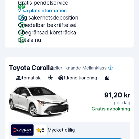
Gratis pendelservice
Visa platsinformation
Låg säkerhetsdeposition
Omedelbar bekräftelse!
Obegränsad körsträcka
Betala nu
Toyota Corolla
eller liknande Mellanklass
Automatisk
5
Luftkonditionering
4
91,20 kr
per dag
Gratis avbokning
4,6
Mycket dålig