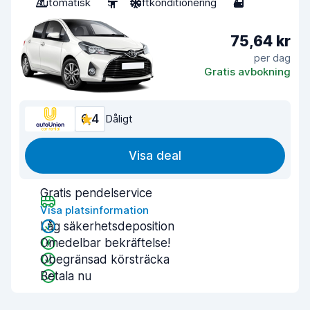
Automatisk
5
Luftkonditionering
4
75,64 kr
per dag
Gratis avbokning
6,4
Dåligt
Visa deal
Gratis pendelservice
Visa platsinformation
Låg säkerhetsdeposition
Omedelbar bekräftelse!
Obegränsad körsträcka
Betala nu