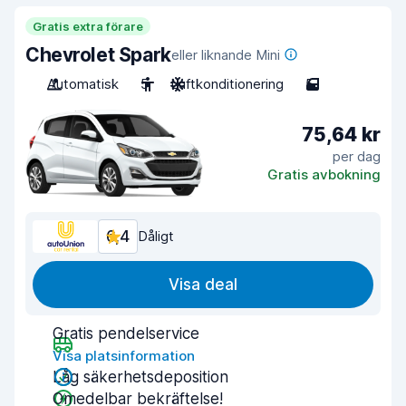
Gratis extra förare
Chevrolet Spark
eller liknande Mini
Automatisk
5
Luftkonditionering
5
75,64 kr
per dag
Gratis avbokning
6,4
Dåligt
Visa deal
Gratis pendelservice
Visa platsinformation
Låg säkerhetsdeposition
Omedelbar bekräftelse!