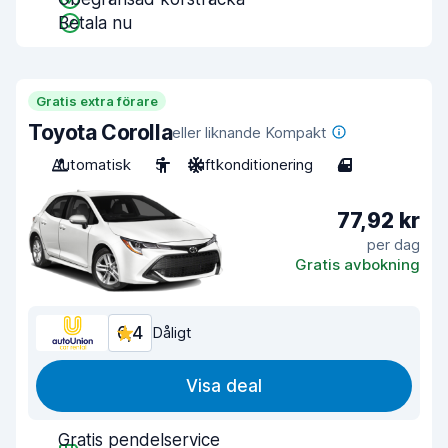
Betala nu
Gratis extra förare
Toyota Corolla
eller liknande Kompakt
Automatisk
5
Luftkonditionering
4
77,92 kr
per dag
Gratis avbokning
6,4
Dåligt
Visa deal
Gratis pendelservice