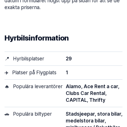
datum i formuläret högst upp på sidan för att se de
exakta priserna.
Hyrbilsinformation
📍
Hyrbilsplatser
29
✈️
Platser på Flygplats
1
🔥
Populära leverantörer
Alamo, Ace Rent a car,
Clubs Car Rental,
CAPITAL, Thrifty
🚗
Populära biltyper
Stadsjeepar, stora bilar,
medelstora bilar,