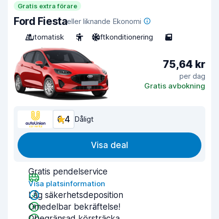
Gratis extra förare
Ford Fiesta
eller liknande Ekonomi
Automatisk
5
Luftkonditionering
5
75,64 kr
per dag
Gratis avbokning
6,4
Dåligt
Visa deal
Gratis pendelservice
Visa platsinformation
Låg säkerhetsdeposition
Omedelbar bekräftelse!
Obegränsad körsträcka