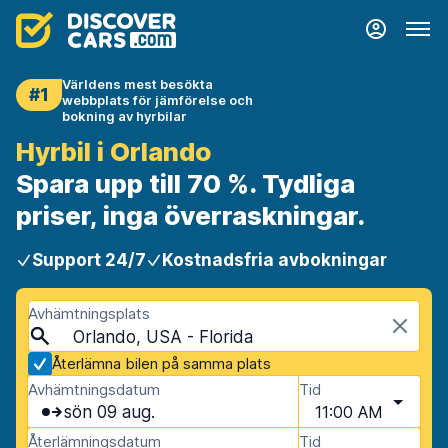
Världens mest besökta
#1
webbplats för jämförelse och
bokning av hyrbilar
Hyrbil i Orlando
Spara upp till 70 %. Tydliga
priser, inga överraskningar.
Support 24/7
Kostnadsfria avbokningar
Avhämtningsplats
Orlando, USA - Florida
Återlämna bilen på samma plats
Avhämtningsdatum
Tid
sön 09 aug.
11:00 AM
Återlämningsdatum
Tid