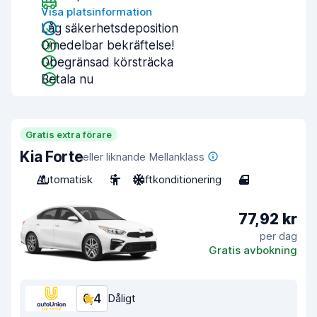
Visa platsinformation
Låg säkerhetsdeposition
Omedelbar bekräftelse!
Obegränsad körsträcka
Betala nu
Gratis extra förare
Kia Forte
eller liknande Mellanklass
Automatisk
5
Luftkonditionering
4
77,92 kr
per dag
Gratis avbokning
6,4
Dåligt