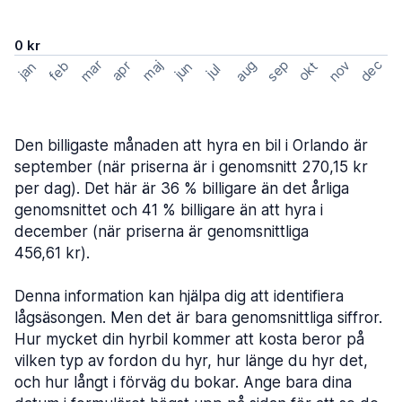
0 kr
mar
sep
dec
aug
nov
feb
maj
okt
apr
jan
jun
jul
Den billigaste månaden att hyra en bil i Orlando är
september (när priserna är i genomsnitt 270,15 kr
per dag). Det här är 36 % billigare än det årliga
genomsnittet och 41 % billigare än att hyra i
december (när priserna är genomsnittliga
456,61 kr).
Denna information kan hjälpa dig att identifiera
lågsäsongen. Men det är bara genomsnittliga siffror.
Hur mycket din hyrbil kommer att kosta beror på
vilken typ av fordon du hyr, hur länge du hyr det,
och hur långt i förväg du bokar. Ange bara dina