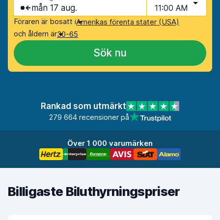
mån 17 aug.
11:00 AM
Föraren är bosatt i
Amerikas förenta stater (USA)
och åldern är
30-65
Sök nu
Rankad som utmärkt
279 664 recensioner på
Över 1 000 varumärken
Billigaste Biluthyrningspriser