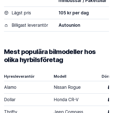
minibussar / Paketbilar
🤑
Lägst pris
105 kr per dag
👛
Billigast leverantör
Autounion
Mest populära bilmodeller hos
olika hyrbilsföretag
Hyresleverantör
Modell
Dörra
Alamo
Nissan Rogue
5
Dollar
Honda CR-V
5
Thrifty
Jeep Compass
5