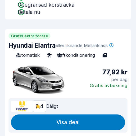
Obegränsad körsträcka
Betala nu
Gratis extra förare
Hyundai Elantra
eller liknande Mellanklass
Automatisk
5
Luftkonditionering
4
77,92 kr
per dag
Gratis avbokning
6,4
Dåligt
Visa deal