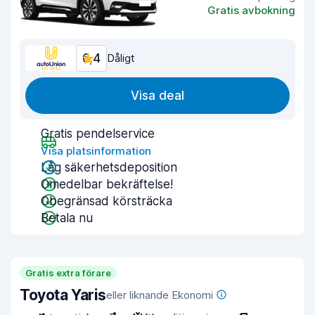
Gratis avbokning
6,4
Dåligt
Visa deal
Gratis pendelservice
Visa platsinformation
Låg säkerhetsdeposition
Omedelbar bekräftelse!
Obegränsad körsträcka
Betala nu
Gratis extra förare
Toyota Yaris
eller liknande Ekonomi