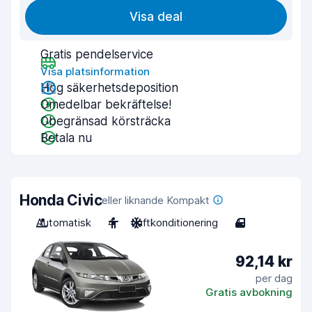
Visa deal
Gratis pendelservice
Visa platsinformation
Hög säkerhetsdeposition
Omedelbar bekräftelse!
Obegränsad körsträcka
Betala nu
Honda Civic
eller liknande Kompakt
Automatisk
4
Luftkonditionering
4
92,14 kr
per dag
Gratis avbokning