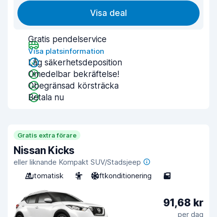
Visa deal
Gratis pendelservice
Visa platsinformation
Låg säkerhetsdeposition
Omedelbar bekräftelse!
Obegränsad körsträcka
Betala nu
Gratis extra förare
Nissan Kicks
eller liknande Kompakt SUV/Stadsjeep
Automatisk
5
Luftkonditionering
5
91,68 kr
per dag