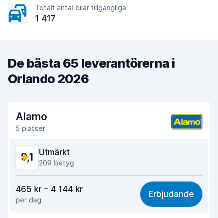
Totalt antal bilar tillgängliga
1 417
De bästa 65 leverantörerna i
Orlando 2026
Alamo
5 platser
Utmärkt
9,1
209 betyg
Valuta för pengarna
8,8
465 kr – 4 144 kr
Erbjudande
per dag
Lätt att hitta
9,2