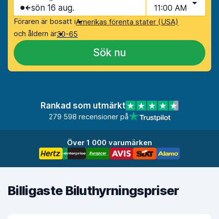
sön 16 aug.
11:00 AM
Föraren är bosatt i
Amerikas förenta stater (USA)
och åldern är
30-65
Sök nu
Rankad som utmärkt
279 598 recensioner på
Över 1 000 varumärken
Billigaste Biluthyrningspriser