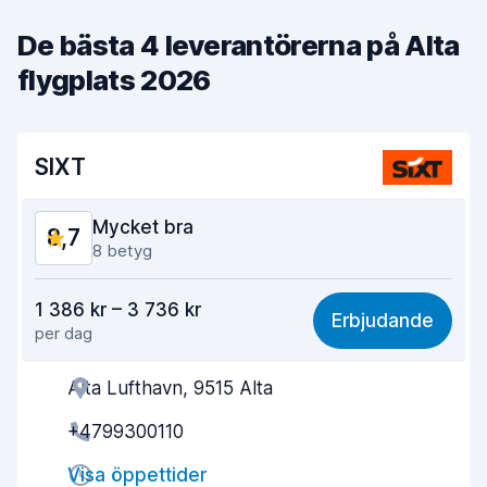
De bästa 4 leverantörerna på Alta
flygplats 2026
SIXT
Mycket bra
8,7
8 betyg
Valuta för pengarna
8,2
1 386 kr – 3 736 kr
Erbjudande
per dag
Lätt att hitta
8,5
Alta Lufthavn, 9515 Alta
Kvalitet på kundservice
8,9
+4799300110
Tid spenderad på avhämtning av bilen
8,5
Visa öppettider
Tid spenderad på återlämning av bilen
8,7