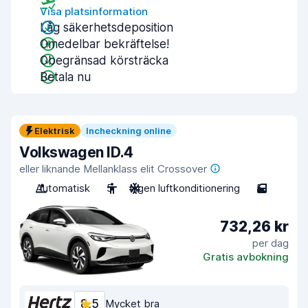
Visa platsinformation
Låg säkerhetsdeposition
Omedelbar bekräftelse!
Obegränsad körsträcka
Betala nu
Elektrisk
Incheckning online
Volkswagen ID.4
eller liknande Mellanklass elit Crossover
Automatisk
5
Ingen luftkonditionering
5
732,26 kr
per dag
Gratis avbokning
8,5
Mycket bra