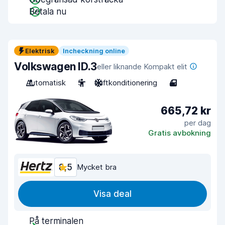
Betala nu
Elektrisk
Incheckning online
Volkswagen ID.3
eller liknande Kompakt elit
Automatisk
5
Luftkonditionering
4
665,72 kr
per dag
Gratis avbokning
8,5
Mycket bra
Visa deal
På terminalen