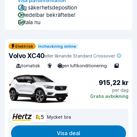
Visa platsinformation
Låg säkerhetsdeposition
Omedelbar bekräftelse!
Betala nu
Elektrisk
Incheckning online
Volvo XC40
eller liknande Standard Crossover
Automatisk
5
Ingen luftkonditionering
5
915,22 kr
per dag
Gratis avbokning
8,5
Mycket bra
Visa deal