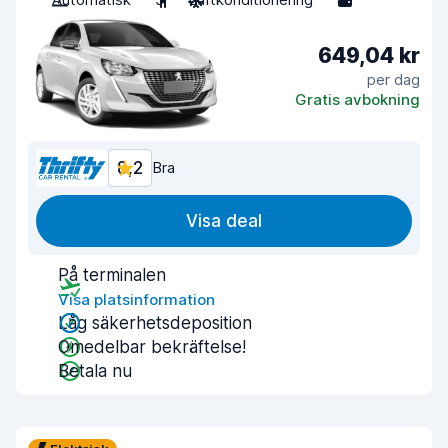
649,04 kr
per dag
Gratis avbokning
8,2
Bra
Visa deal
På terminalen
Visa platsinformation
Låg säkerhetsdeposition
Omedelbar bekräftelse!
Betala nu