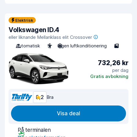
Elektrisk
Volkswagen ID.4
eller liknande Mellanklass elit Crossover
Automatisk
5
Ingen luftkonditionering
5
732,26 kr
per dag
Gratis avbokning
8,2
Bra
Visa deal
På terminalen