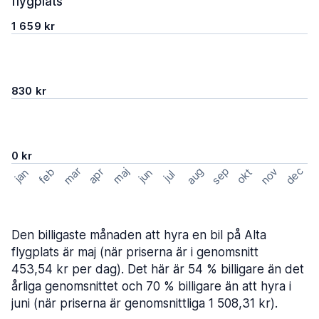
flygplats
1 659 kr
830 kr
0 kr
mar
sep
dec
aug
nov
feb
maj
okt
apr
jan
jun
jul
Den billigaste månaden att hyra en bil på Alta
flygplats är maj (när priserna är i genomsnitt
453,54 kr per dag). Det här är 54 % billigare än det
årliga genomsnittet och 70 % billigare än att hyra i
juni (när priserna är genomsnittliga 1 508,31 kr).