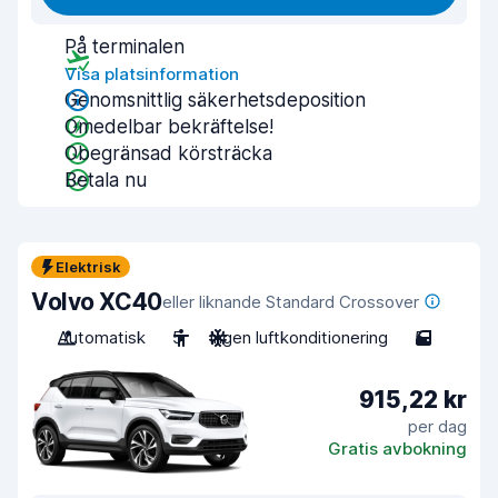
På terminalen
Visa platsinformation
Genomsnittlig säkerhetsdeposition
Omedelbar bekräftelse!
Obegränsad körsträcka
Betala nu
Elektrisk
Volvo XC40
eller liknande Standard Crossover
Automatisk
5
Ingen luftkonditionering
5
915,22 kr
per dag
Gratis avbokning