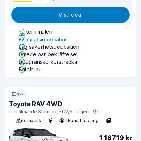
Visa deal
På terminalen
Visa platsinformation
Låg säkerhetsdeposition
Omedelbar bekräftelse!
Obegränsad körsträcka
Betala nu
4x4
Toyota RAV 4WD
eller liknande Standard SUV/Stadsjeep
Automatisk
5
Luftkonditionering
5
1 167,19 kr