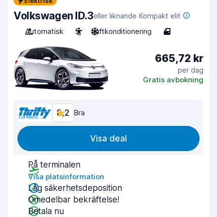
Elektrisk
Volkswagen ID.3
eller liknande Kompakt elit
Automatisk
5
Luftkonditionering
4
665,72 kr
per dag
Gratis avbokning
8,2
Bra
Visa deal
På terminalen
Visa platsinformation
Låg säkerhetsdeposition
Omedelbar bekräftelse!
Betala nu