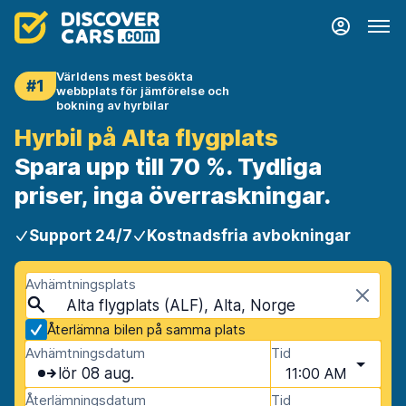
Världens mest besökta
#1
webbplats för jämförelse och
bokning av hyrbilar
Hyrbil på Alta flygplats
Spara upp till 70 %. Tydliga
priser, inga överraskningar.
Support 24/7
Kostnadsfria avbokningar
Avhämtningsplats
Alta flygplats (ALF), Alta, Norge
Återlämna bilen på samma plats
Avhämtningsdatum
Tid
lör 08 aug.
11:00 AM
Återlämningsdatum
Tid