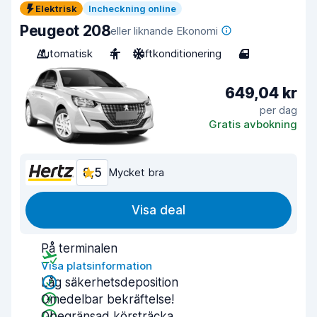
Elektrisk
Incheckning online
Peugeot 208
eller liknande Ekonomi
Automatisk
4
Luftkonditionering
4
649,04 kr
per dag
Gratis avbokning
8,5
Mycket bra
Visa deal
På terminalen
Visa platsinformation
Låg säkerhetsdeposition
Omedelbar bekräftelse!
Obegränsad körsträcka