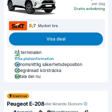
per dag
Gratis avbokning
8,7
Mycket bra
Visa deal
På terminalen
Visa platsinformation
Genomsnittlig säkerhetsdeposition
Obegränsad körsträcka
Betala del nu
Elektrisk
Peugeot E-208
eller liknande Ekonomi
Automatisk
5
Luftkonditionering
4