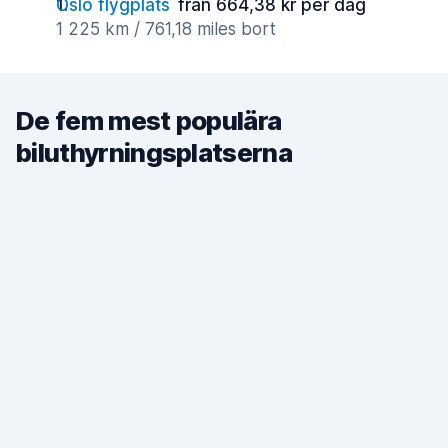
Oslo flygplats
från 664,38 kr per dag
1 225 km / 761,18 miles bort
De fem mest populära
biluthyrningsplatserna