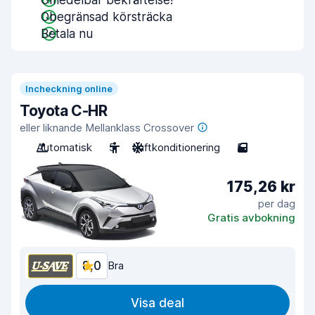
Omedelbar bekräftelse!
Obegränsad körsträcka
Betala nu
Incheckning online
Toyota C-HR
eller liknande Mellanklass Crossover
Automatisk
5
Luftkonditionering
5
175,26 kr
per dag
Gratis avbokning
8,0
Bra
Visa deal