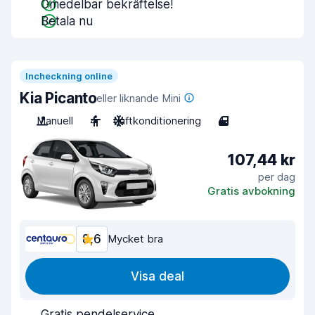
Omedelbar bekräftelse!
Betala nu
Incheckning online
Kia Picanto
eller liknande Mini
Manuell
4
Luftkonditionering
4
107,44 kr
per dag
Gratis avbokning
8,6
Mycket bra
Visa deal
Gratis pendelservice