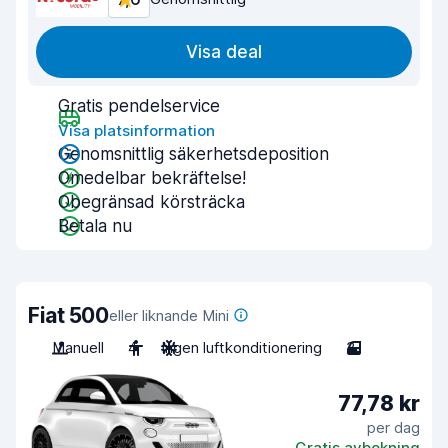
Visa deal
Gratis pendelservice
Visa platsinformation
Genomsnittlig säkerhetsdeposition
Omedelbar bekräftelse!
Obegränsad körsträcka
Betala nu
Fiat 500
eller liknande Mini
Manuell
4
Ingen luftkonditionering
3
77,78 kr
per dag
Gratis avbokning