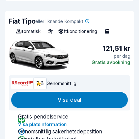
Fiat Tipo
eller liknande Kompakt
Automatisk
5
Luftkonditionering
5
121,51 kr
per dag
Gratis avbokning
7,6
Genomsnittlig
Visa deal
Gratis pendelservice
Visa platsinformation
Genomsnittlig säkerhetsdeposition