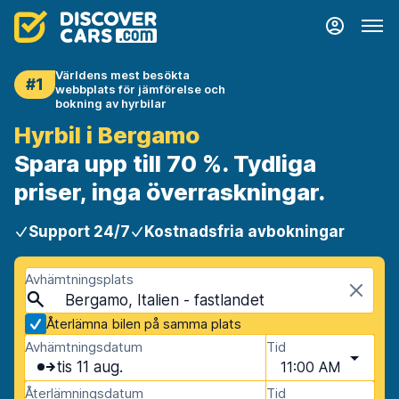
Världens mest besökta
#1
webbplats för jämförelse och
bokning av hyrbilar
Hyrbil i Bergamo
Spara upp till 70 %. Tydliga
priser, inga överraskningar.
Support 24/7
Kostnadsfria avbokningar
Avhämtningsplats
Bergamo, Italien - fastlandet
Återlämna bilen på samma plats
Avhämtningsdatum
Tid
tis 11 aug.
11:00 AM
Återlämningsdatum
Tid