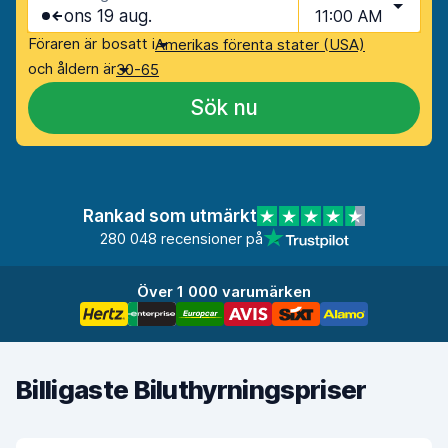
ons 19 aug.
11:00 AM
Föraren är bosatt i
Amerikas förenta stater (USA)
och åldern är
30-65
Sök nu
Rankad som utmärkt
280 048 recensioner på
Över 1 000 varumärken
Billigaste Biluthyrningspriser