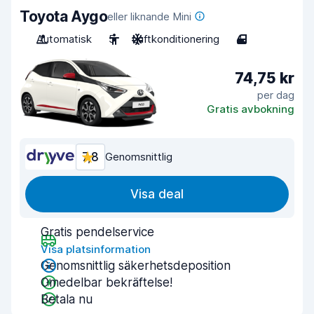
Toyota Aygo
eller liknande Mini
Automatisk
5
Luftkonditionering
4
74,75 kr
per dag
Gratis avbokning
7,8
Genomsnittlig
Visa deal
Gratis pendelservice
Visa platsinformation
Genomsnittlig säkerhetsdeposition
Omedelbar bekräftelse!
Betala nu