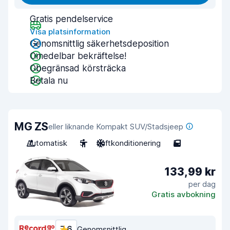
Gratis pendelservice
Visa platsinformation
Genomsnittlig säkerhetsdeposition
Omedelbar bekräftelse!
Obegränsad körsträcka
Betala nu
MG ZS
eller liknande Kompakt SUV/Stadsjeep
Automatisk
5
Luftkonditionering
5
133,99 kr
per dag
Gratis avbokning
7,6
Genomsnittlig