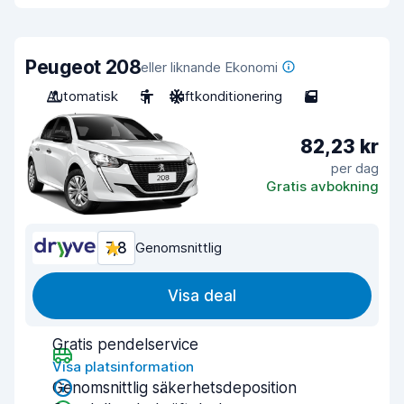
Peugeot 208
eller liknande Ekonomi
Automatisk
5
Luftkonditionering
5
82,23 kr
per dag
Gratis avbokning
7,8
Genomsnittlig
Visa deal
Gratis pendelservice
Visa platsinformation
Genomsnittlig säkerhetsdeposition