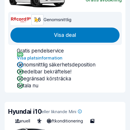
7,6
Genomsnittlig
Visa deal
Gratis pendelservice
Visa platsinformation
Genomsnittlig säkerhetsdeposition
Omedelbar bekräftelse!
Obegränsad körsträcka
Betala nu
Hyundai i10
eller liknande Mini
Manuell
5
Luftkonditionering
5