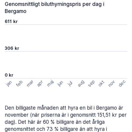
Genomsnittligt biluthyrningspris per dag i
Bergamo
611 kr
306 kr
0 kr
mar
sep
dec
aug
nov
feb
maj
okt
apr
jan
jun
jul
Den billigaste månaden att hyra en bil i Bergamo är
november (när priserna är i genomsnitt 151,51 kr per
dag). Det här är 60 % billigare än det årliga
genomsnittet och 73 % billigare än att hyra i