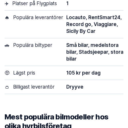
✈️
Platser på Flygplats
1
🔥
Populära leverantörer
Locauto, RentSmart24,
Record go, Viaggiare,
Sicily By Car
🚗
Populära biltyper
Små bilar, medelstora
bilar, Stadsjeepar, stora
bilar
🤑
Lägst pris
105 kr per dag
👛
Billigast leverantör
Dryyve
Mest populära bilmodeller hos
olika hyrbilsföretag