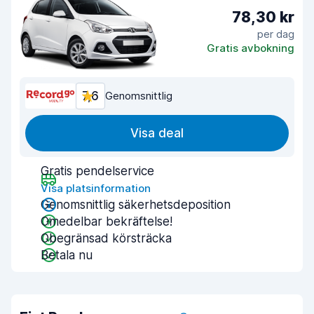
78,30 kr
per dag
Gratis avbokning
7,6
Genomsnittlig
Visa deal
Gratis pendelservice
Visa platsinformation
Genomsnittlig säkerhetsdeposition
Omedelbar bekräftelse!
Obegränsad körsträcka
Betala nu