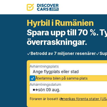
Hyrbil i Rumänien
Spara upp till 70 %. T
överraskningar.
Betrodd av 7 miljoner resenärer
Sup
Avhämtningsplats
Återlämna bilen på samma plats
Avhämtningsdatum
sön 09 aug.
Föraren är bosatt i
Amerikas förenta stater (US