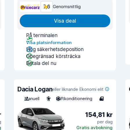
7,6
Genomsnittlig
Visa deal
På terminalen
Visa platsinformation
Hög säkerhetsdeposition
Obegränsad körsträcka
Betala del nu
Dacia Logan
eller liknande Ekonomi elit
Manuell
5
Luftkonditionering
4
r
154,81 kr
g
per dag
g
Gratis avbokning