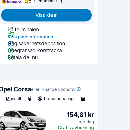
7,6
Genomsnittlig
Visa deal
På terminalen
Visa platsinformation
Hög säkerhetsdeposition
Obegränsad körsträcka
Betala del nu
Opel Corsa
eller liknande Ekonomi
Manuell
5
Luftkonditionering
5
154,81 kr
per dag
Gratis avbokning