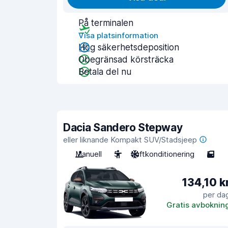
På terminalen
Visa platsinformation
Hög säkerhetsdeposition
Obegränsad körsträcka
Betala del nu
Dacia Sandero Stepway
eller liknande Kompakt SUV/Stadsjeep
Manuell
5
Luftkonditionering
5
134,10 k
per da
Gratis avboknin