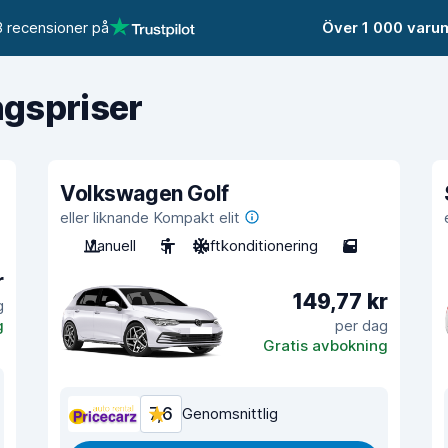
 recensioner på
Över 1 000 varu
ngspriser
Volkswagen Golf
eller liknande Kompakt elit
Manuell
5
Luftkonditionering
5
r
149,77 kr
g
g
per dag
Gratis avbokning
7,6
Genomsnittlig