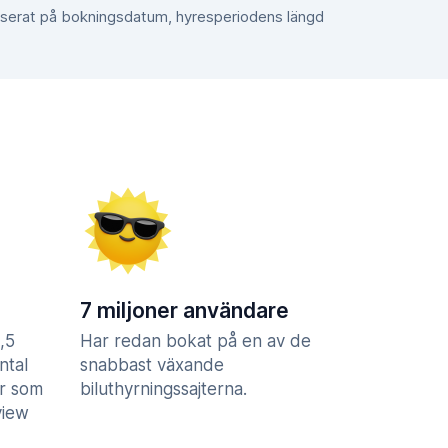
aserat på bokningsdatum, hyresperiodens längd
7 miljoner användare
,5
Har redan bokat på en av de
ntal
snabbast växande
er som
biluthyrningssajterna.
view