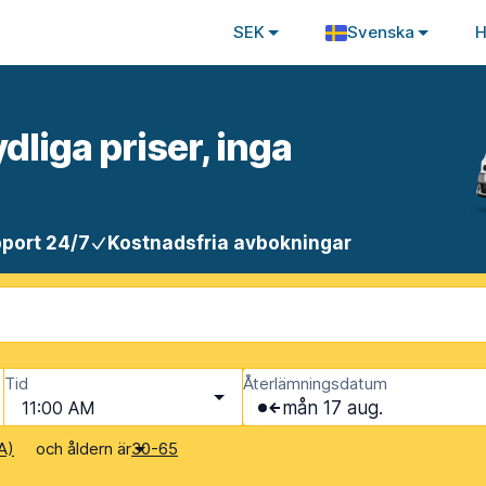
SEK
Svenska
H
ydliga priser, inga
port 24/7
Kostnadsfria avbokningar
Tid
Återlämningsdatum
11:00 AM
mån 17 aug.
och åldern är
A)
30-65