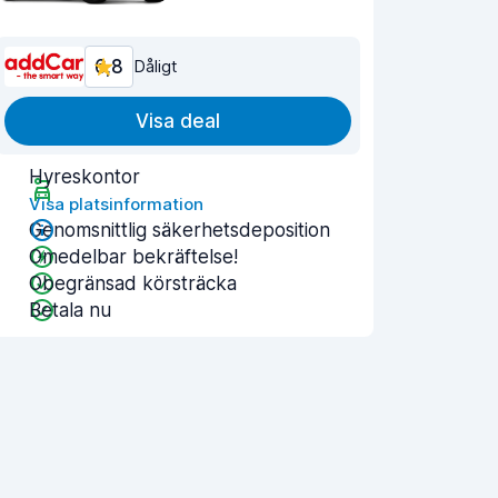
6,8
Dåligt
Visa deal
Hyreskontor
Visa platsinformation
Genomsnittlig säkerhetsdeposition
Omedelbar bekräftelse!
Obegränsad körsträcka
Betala nu