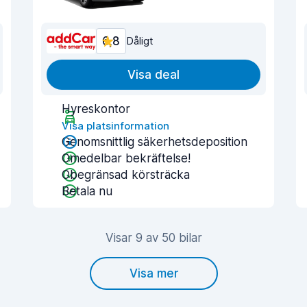
6,8
Dåligt
Visa deal
Hyreskontor
Visa platsinformation
Genomsnittlig säkerhetsdeposition
Omedelbar bekräftelse!
Obegränsad körsträcka
Betala nu
Visar 9 av 50 bilar
Visa mer