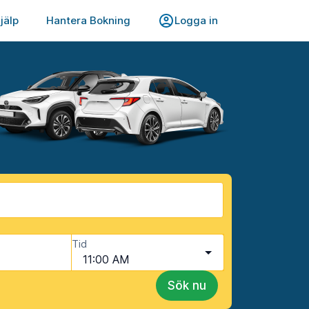
jälp
Hantera Bokning
Logga in
Tid
11:00 AM
Sök nu