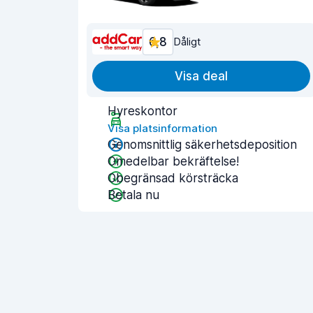
6,8
Dåligt
Visa deal
Hyreskontor
Visa platsinformation
Genomsnittlig säkerhetsdeposition
Omedelbar bekräftelse!
Obegränsad körsträcka
Betala nu