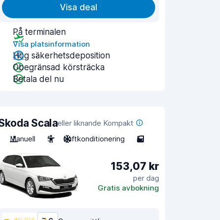
Visa deal
På terminalen
Visa platsinformation
Hög säkerhetsdeposition
Obegränsad körsträcka
Betala del nu
Skoda Scala
eller liknande Kompakt
Manuell
5
Luftkonditionering
5
153,07 kr
per dag
Gratis avbokning