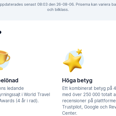
 uppdaterades senast 08:03 den 26-08-06. Priserna kan variera b
och bilklass.
?
belönad
Höga betyg
ens ledande
Ett kombinerat betyg på 4
yrningssajt i World Travel
med över 250 000 totalt a
wards (4 år i rad).
recensioner på plattform
Trustpilot, Google och Re
Center.