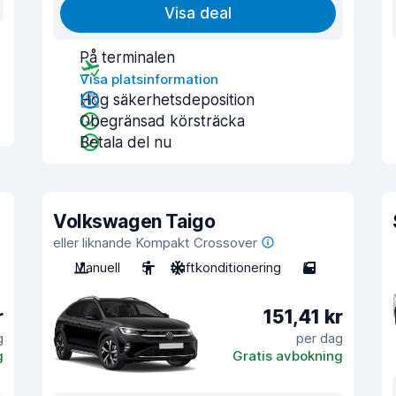
Visa deal
På terminalen
Visa platsinformation
Hög säkerhetsdeposition
Obegränsad körsträcka
Betala del nu
Volkswagen Taigo
eller liknande Kompakt Crossover
Manuell
5
Luftkonditionering
5
r
151,41 kr
g
per dag
g
Gratis avbokning