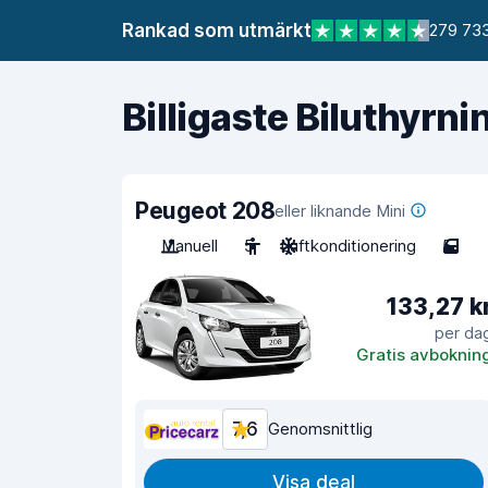
Rankad som utmärkt
279 733
Billigaste Biluthyrni
Peugeot 208
eller liknande Mini
Manuell
5
Luftkonditionering
5
133,27 k
per da
Gratis avboknin
7,6
Genomsnittlig
Visa deal