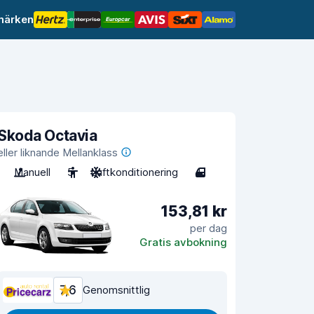
märken
Skoda Octavia
eller liknande Mellanklass
Manuell
5
Luftkonditionering
4
153,81 kr
per dag
Gratis avbokning
7,6
Genomsnittlig