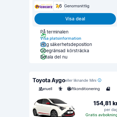
7,6
Genomsnittlig
Visa deal
På terminalen
Visa platsinformation
Hög säkerhetsdeposition
Obegränsad körsträcka
Betala del nu
Toyota Aygo
eller liknande Mini
Manuell
5
Luftkonditionering
4
154,81 k
per da
Gratis avboknin