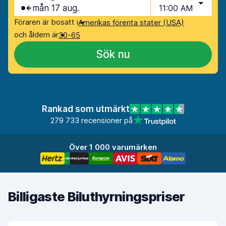
mån 17 aug.
11:00 AM
Föraren är bosatt i
Amerikas förenta stater (USA)
och åldern är
30-65
Sök nu
Rankad som utmärkt
279 733 recensioner på
Över 1 000 varumärken
Billigaste Biluthyrningspriser