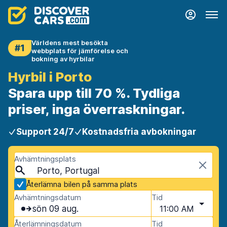
Världens mest besökta
#1
webbplats för jämförelse och
bokning av hyrbilar
Hyrbil i Porto
Spara upp till 70 %. Tydliga
priser, inga överraskningar.
Support 24/7
Kostnadsfria avbokningar
Avhämtningsplats
Porto, Portugal
Återlämna bilen på samma plats
Avhämtningsdatum
Tid
sön 09 aug.
11:00 AM
Återlämningsdatum
Tid