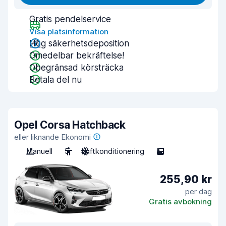
Gratis pendelservice
Visa platsinformation
Hög säkerhetsdeposition
Omedelbar bekräftelse!
Obegränsad körsträcka
Betala del nu
Opel Corsa Hatchback
eller liknande Ekonomi
Manuell
5
Luftkonditionering
5
255,90 kr
per dag
Gratis avbokning