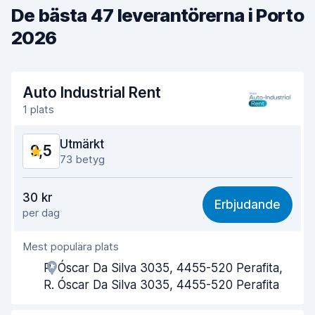
De bästa 47 leverantörerna i Porto
2026
Auto Industrial Rent
1 plats
Utmärkt
9,5
73 betyg
Valuta för pengarna
9,2
30 kr
Erbjudande
per dag
Lätt att hitta
9,2
Mest populära plats
Kvalitet på kundservice
9,6
R. Óscar Da Silva 3035, 4455-520 Perafita,
Tid spenderad på avhämtning av bilen
9,7
R. Óscar Da Silva 3035, 4455-520 Perafita
Tid spenderad på återlämning av bilen
9,6