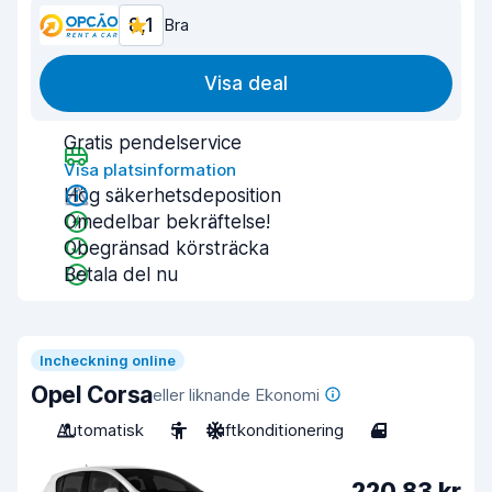
8,1
Bra
Visa deal
Gratis pendelservice
Visa platsinformation
Hög säkerhetsdeposition
Omedelbar bekräftelse!
Obegränsad körsträcka
Betala del nu
Incheckning online
Opel Corsa
eller liknande Ekonomi
Automatisk
5
Luftkonditionering
4
220,83 kr