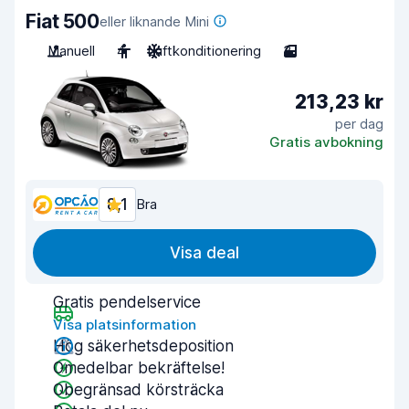
Fiat 500
eller liknande Mini
Manuell
4
Luftkonditionering
3
213,23 kr
per dag
Gratis avbokning
8,1
Bra
Visa deal
Gratis pendelservice
Visa platsinformation
Hög säkerhetsdeposition
Omedelbar bekräftelse!
Obegränsad körsträcka