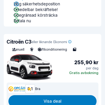
Hög säkerhetsdeposition
Omedelbar bekräftelse!
Obegränsad körsträcka
Betala nu
Citroën C3
eller liknande Ekonomi
Manuell
5
Luftkonditionering
5
255,90 kr
per dag
Gratis avbokning
8,1
Bra
Visa deal