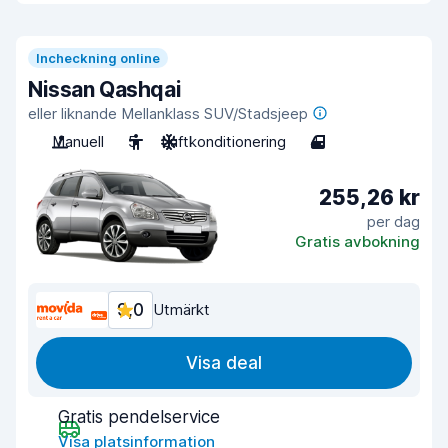
Incheckning online
Nissan Qashqai
eller liknande Mellanklass SUV/Stadsjeep
Manuell
5
Luftkonditionering
4
255,26 kr
per dag
Gratis avbokning
9,0
Utmärkt
Visa deal
Gratis pendelservice
Visa platsinformation