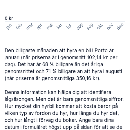
0 kr
mar
sep
dec
aug
nov
feb
maj
okt
apr
jan
jun
jul
Den billigaste månaden att hyra en bil i Porto är
januari (när priserna är i genomsnitt 102,14 kr per
dag). Det här är 68 % billigare än det årliga
genomsnittet och 71 % billigare än att hyra i augusti
(när priserna är genomsnittliga 350,16 kr).
Denna information kan hjälpa dig att identifiera
lågsäsongen. Men det är bara genomsnittliga siffror.
Hur mycket din hyrbil kommer att kosta beror på
vilken typ av fordon du hyr, hur länge du hyr det,
och hur långt i förväg du bokar. Ange bara dina
datum i formuläret högst upp på sidan för att se de