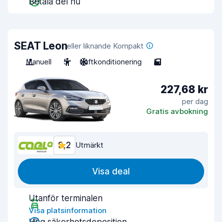
Betala del nu
SEAT Leon
eller liknande Kompakt
Manuell
5
Luftkonditionering
5
227,68 kr
per dag
Gratis avbokning
9,2
Utmärkt
Visa deal
Utanför terminalen
Visa platsinformation