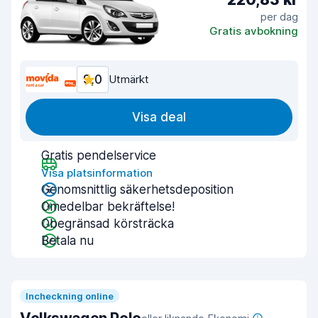
per dag
Gratis avbokning
9,0
Utmärkt
Visa deal
Gratis pendelservice
Visa platsinformation
Genomsnittlig säkerhetsdeposition
Omedelbar bekräftelse!
Obegränsad körsträcka
Betala nu
Incheckning online