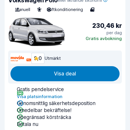
Volkswagen Polo
eller liknande Ekonomi
Manuell
5
Luftkonditionering
4
230,46 kr
per dag
Gratis avbokning
9,0
Utmärkt
Visa deal
Gratis pendelservice
Visa platsinformation
Genomsnittlig säkerhetsdeposition
Omedelbar bekräftelse!
Obegränsad körsträcka
Betala nu