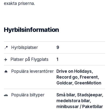
exakta priserna.
Hyrbilsinformation
📍
Hyrbilsplatser
9
✈️
Platser på Flygplats
1
🔥
Populära leverantörer
Drive on Holidays,
Record go, Freerent,
Goldcar, GreenMotion
🚗
Populära biltyper
Små bilar, Stadsjeepar,
medelstora bilar,
minibussar / Paketbilar