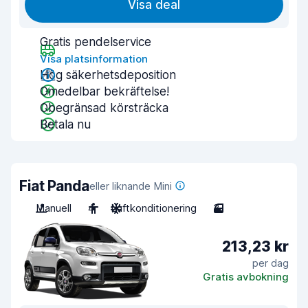
Visa deal
Gratis pendelservice
Visa platsinformation
Hög säkerhetsdeposition
Omedelbar bekräftelse!
Obegränsad körsträcka
Betala nu
Fiat Panda
eller liknande Mini
Manuell
4
Luftkonditionering
3
213,23 kr
per dag
Gratis avbokning