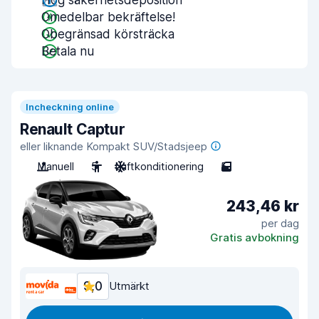
Hög säkerhetsdeposition
Omedelbar bekräftelse!
Obegränsad körsträcka
Betala nu
Incheckning online
Renault Captur
eller liknande Kompakt SUV/Stadsjeep
Manuell
5
Luftkonditionering
5
243,46 kr
per dag
Gratis avbokning
9,0
Utmärkt