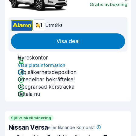
Gratis avbokning
9,1
Utmärkt
Visa deal
Hyreskontor
Visa platsinformation
Låg säkerhetsdeposition
Omedelbar bekräftelse!
Obegränsad körsträcka
Betala nu
Självriskeliminering
Nissan Versa
eller liknande Kompakt