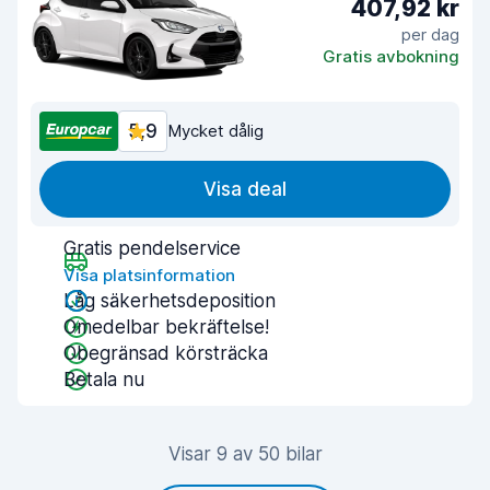
407,92 kr
per dag
Gratis avbokning
5,9
Mycket dålig
Visa deal
Gratis pendelservice
Visa platsinformation
Låg säkerhetsdeposition
Omedelbar bekräftelse!
Obegränsad körsträcka
Betala nu
Visar 9 av 50 bilar