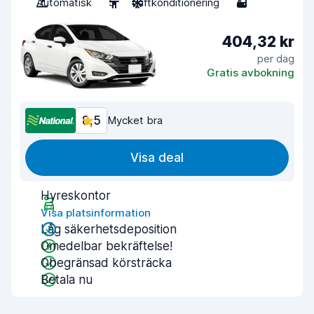
Automatisk
5
Luftkonditionering
4
404,32 kr
per dag
Gratis avbokning
8,5
Mycket bra
Visa deal
Hyreskontor
Visa platsinformation
Låg säkerhetsdeposition
Omedelbar bekräftelse!
Obegränsad körsträcka
Betala nu