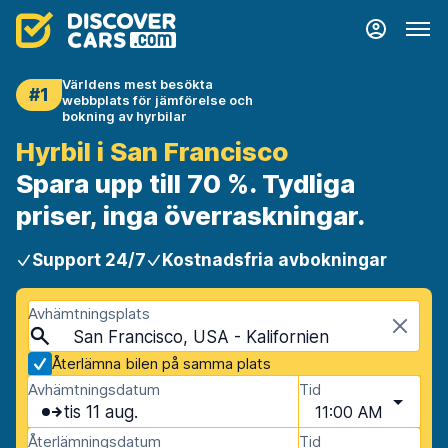
Världens mest besökta
#1
webbplats för jämförelse och
bokning av hyrbilar
Hyrbil i San Francisco
Spara upp till 70 %. Tydliga
priser, inga överraskningar.
Support 24/7
Kostnadsfria avbokningar
Avhämtningsplats
San Francisco, USA - Kalifornien
Återlämna bilen på samma plats
Avhämtningsdatum
Tid
tis 11 aug.
11:00 AM
Återlämningsdatum
Tid