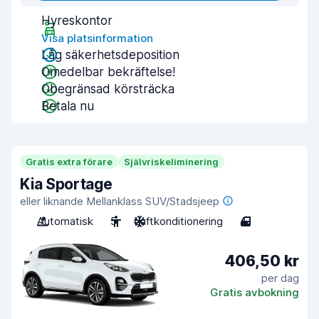
Hyreskontor
Visa platsinformation
Låg säkerhetsdeposition
Omedelbar bekräftelse!
Obegränsad körsträcka
Betala nu
Gratis extra förare
Självriskeliminering
Kia Sportage
eller liknande Mellanklass SUV/Stadsjeep
Automatisk
5
Luftkonditionering
4
406,50 kr
per dag
Gratis avbokning