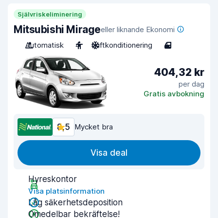
Självriskeliminering
Mitsubishi Mirage
eller liknande Ekonomi
Automatisk
4
Luftkonditionering
4
404,32 kr
per dag
Gratis avbokning
8,5
Mycket bra
Visa deal
Hyreskontor
Visa platsinformation
Låg säkerhetsdeposition
Omedelbar bekräftelse!