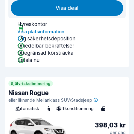
Visa deal
Hyreskontor
Visa platsinformation
Låg säkerhetsdeposition
Omedelbar bekräftelse!
Obegränsad körsträcka
Betala nu
Självriskeliminering
Nissan Rogue
eller liknande Mellanklass SUV/Stadsjeep
Automatisk
5
Luftkonditionering
4
398,03 kr
per dag