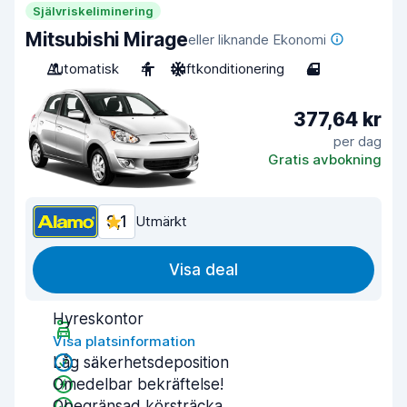
Självriskeliminering
Mitsubishi Mirage
eller liknande Ekonomi
Automatisk
4
Luftkonditionering
4
377,64 kr
per dag
Gratis avbokning
9,1
Utmärkt
Visa deal
Hyreskontor
Visa platsinformation
Låg säkerhetsdeposition
Omedelbar bekräftelse!
Obegränsad körsträcka