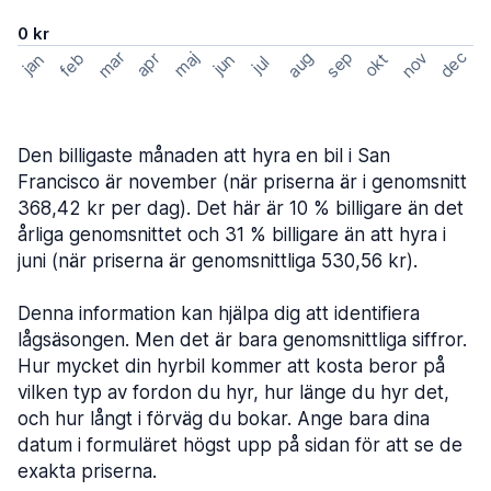
0 kr
mar
sep
dec
aug
nov
feb
maj
okt
apr
jan
jun
jul
Den billigaste månaden att hyra en bil i San
Francisco är november (när priserna är i genomsnitt
368,42 kr per dag). Det här är 10 % billigare än det
årliga genomsnittet och 31 % billigare än att hyra i
juni (när priserna är genomsnittliga 530,56 kr).
Denna information kan hjälpa dig att identifiera
lågsäsongen. Men det är bara genomsnittliga siffror.
Hur mycket din hyrbil kommer att kosta beror på
vilken typ av fordon du hyr, hur länge du hyr det,
och hur långt i förväg du bokar. Ange bara dina
datum i formuläret högst upp på sidan för att se de
exakta priserna.