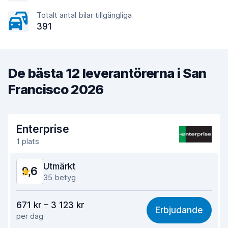
Totalt antal bilar tillgängliga
391
De bästa 12 leverantörerna i San
Francisco 2026
Enterprise
1 plats
Utmärkt
9,6
35 betyg
Valuta för pengarna
9,3
671 kr – 3 123 kr
Erbjudande
per dag
Lätt att hitta
9,9