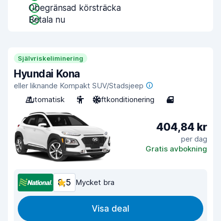
Obegränsad körsträcka
Betala nu
Självriskeliminering
Hyundai Kona
eller liknande Kompakt SUV/Stadsjeep
Automatisk
5
Luftkonditionering
4
404,84 kr
per dag
Gratis avbokning
8,5
Mycket bra
Visa deal