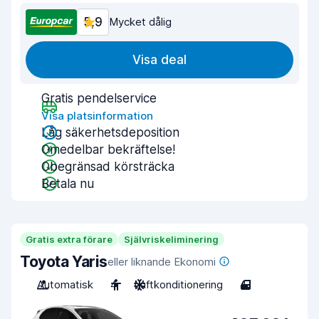
5,9
Mycket dålig
Visa deal
Gratis pendelservice
Visa platsinformation
Låg säkerhetsdeposition
Omedelbar bekräftelse!
Obegränsad körsträcka
Betala nu
Gratis extra förare
Självriskeliminering
Toyota Yaris
eller liknande Ekonomi
Automatisk
4
Luftkonditionering
4