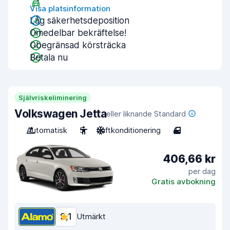
Visa platsinformation
Låg säkerhetsdeposition
Omedelbar bekräftelse!
Obegränsad körsträcka
Betala nu
Självriskeliminering
Volkswagen Jetta
eller liknande Standard
Automatisk
5
Luftkonditionering
4
406,66 kr
per dag
Gratis avbokning
9,1
Utmärkt