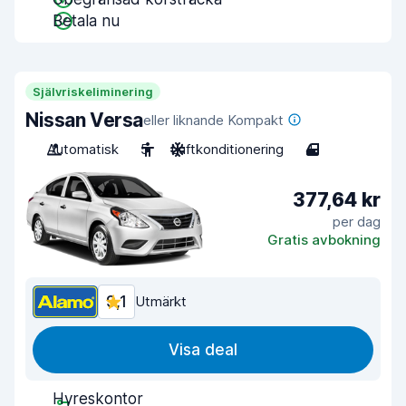
Betala nu
Självriskeliminering
Nissan Versa
eller liknande Kompakt
Automatisk
5
Luftkonditionering
4
377,64 kr
per dag
Gratis avbokning
9,1
Utmärkt
Visa deal
Hyreskontor