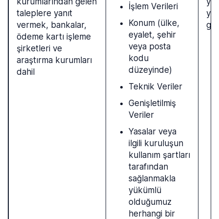
kurumlarından gelen
yük
İşlem Verileri
taleplere yanıt
yer
Konum (ülke,
vermek, bankalar,
ger
eyalet, şehir
ödeme kartı işleme
veya posta
şirketleri ve
kodu
araştırma kurumları
düzeyinde)
dahil
Teknik Veriler
Genişletilmiş
Veriler
Yasalar veya
ilgili kuruluşun
kullanım şartları
tarafından
sağlanmakla
yükümlü
olduğumuz
herhangi bir