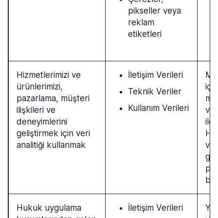
pikseller veya
reklam
etiketleri
Hizmetlerimizi ve
İletişim Verileri
Meş
ürünlerimizi,
içi
Teknik Veriler
pazarlama, müşteri
müş
Kullanım Verileri
ilişkileri ve
ve 
deneyimlerini
ilg
geliştirmek için veri
Hiz
analitiği kullanmak
ve 
gel
paz
bil
Hukuk uygulama
İletişim Verileri
Yas