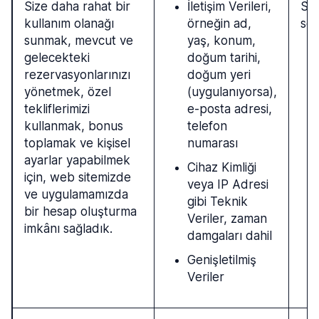
Size daha rahat bir
İletişim Verileri,
Siz
kullanım olanağı
örneğin ad,
söz
sunmak, mevcut ve
yaş, konum,
gelecekteki
doğum tarihi,
rezervasyonlarınızı
doğum yeri
yönetmek, özel
(uygulanıyorsa),
tekliflerimizi
e-posta adresi,
kullanmak, bonus
telefon
toplamak ve kişisel
numarası
ayarlar yapabilmek
Cihaz Kimliği
için, web sitemizde
veya IP Adresi
ve uygulamamızda
gibi Teknik
bir hesap oluşturma
Veriler, zaman
imkânı sağladık.
damgaları dahil
Genişletilmiş
Veriler