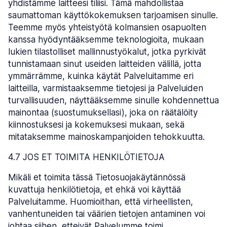
yhdistämme laitteesi tiliisi. Tämä mahdollistaa
saumattoman käyttökokemuksen tarjoamisen sinulle.
Teemme myös yhteistyötä kolmansien osapuolten
kanssa hyödyntääksemme teknologioita, mukaan
lukien tilastolliset mallinnustyökalut, jotka pyrkivät
tunnistamaan sinut useiden laitteiden välillä, jotta
ymmärrämme, kuinka käytät Palveluitamme eri
laitteilla, varmistaaksemme tietojesi ja Palveluiden
turvallisuuden, näyttääksemme sinulle kohdennettua
mainontaa (suostumuksellasi), joka on räätälöity
kiinnostuksesi ja kokemuksesi mukaan, sekä
mitataksemme mainoskampanjoiden tehokkuutta.
4.7 JOS ET TOIMITA HENKILÖTIETOJA
Mikäli et toimita tässä Tietosuojakäytännössä
kuvattuja henkilötietoja, et ehkä voi käyttää
Palveluitamme. Huomioithan, että virheellisten,
vanhentuneiden tai väärien tietojen antaminen voi
johtaa siihen, etteivät Palvelumme toimi