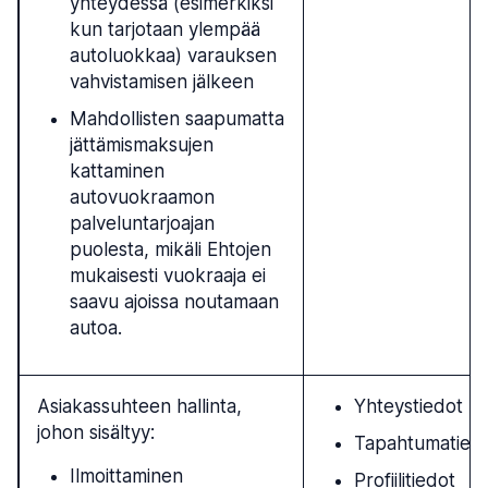
yhteydessä (esimerkiksi
kun tarjotaan ylempää
autoluokkaa) varauksen
vahvistamisen jälkeen
Mahdollisten saapumatta
jättämismaksujen
kattaminen
autovuokraamon
palveluntarjoajan
puolesta, mikäli Ehtojen
mukaisesti vuokraaja ei
saavu ajoissa noutamaan
autoa.
Asiakassuhteen hallinta,
Yhteystiedot
johon sisältyy:
Tapahtumatied
Ilmoittaminen
Profiilitiedot