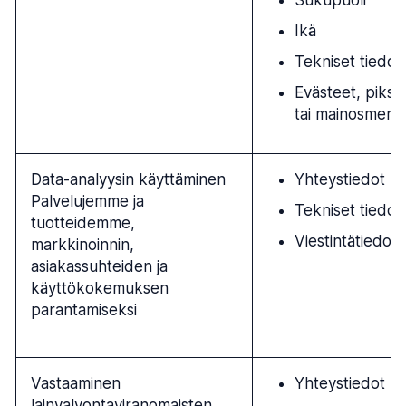
Sukupuoli
Ikä
Tekniset tiedot
Evästeet, piksel
tai mainosmerki
Data-analyysin käyttäminen
Yhteystiedot
Palvelujemme ja
Tekniset tiedot
tuotteidemme,
Viestintätiedot
markkinoinnin,
asiakassuhteiden ja
käyttökokemuksen
parantamiseksi
Vastaaminen
Yhteystiedot
lainvalvontaviranomaisten