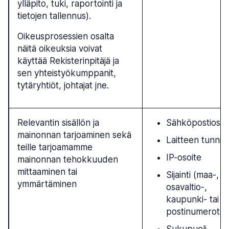
ylläpito, tuki, raportointi ja
tietojen tallennus).
Oikeusprosessien osalta
näitä oikeuksia voivat
käyttää Rekisterinpitäjä ja
sen yhteistyökumppanit,
tytäryhtiöt, johtajat jne.
Relevantin sisällön ja
Sähköpostiosoi
mainonnan tarjoaminen sekä
Laitteen tunnis
teille tarjoamamme
IP-osoite
mainonnan tehokkuuden
mittaaminen tai
Sijainti (maa-,
ymmärtäminen
osavaltio-,
kaupunki- tai
postinumerotaso