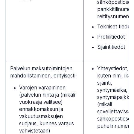
sähköpostiosoit
pankkitilinumer
reititysnumero
Tekniset tiedot
Profiilitiedot
Sijaintitiedot
Palvelun maksutoimintojen
Yhteystiedot,
mahdollistaminen, erityisesti:
kuten nimi, ikä,
sijainti,
Varojen varaaminen
syntymäaika,
(palvelun hinta ja (mikäli
syntymäpaikka
vuokraaja valitsee)
(mikäli
ennakkomaksun ja
sovellettavissa)
vakuutusmaksujen
sähköpostiosoit
suojaus, kunnes varaus
puhelinnumero
vahvistetaan)