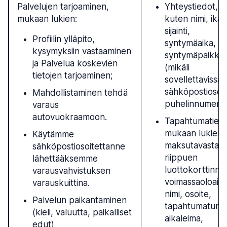
Palvelujen tarjoaminen,
Yhteystiedot,
mukaan lukien:
kuten nimi, ikä,
sijainti,
Profiilin ylläpito,
syntymäaika,
kysymyksiin vastaaminen
syntymäpaikka
ja Palvelua koskevien
(mikäli
tietojen tarjoaminen;
sovellettavissa)
sähköpostiosoit
Mahdollistaminen tehdä
puhelinnumero
varaus
autovuokraamoon.
Tapahtumatiedo
mukaan lukien
Käytämme
maksutavastan
sähköpostiosoitettanne
riippuen
lähettääksemme
luottokorttinne
varausvahvistuksen
voimassaoloaika
varauskuittina.
nimi, osoite,
Palvelun paikantaminen
tapahtumatunni
(kieli, valuutta, paikalliset
aikaleima,
edut)