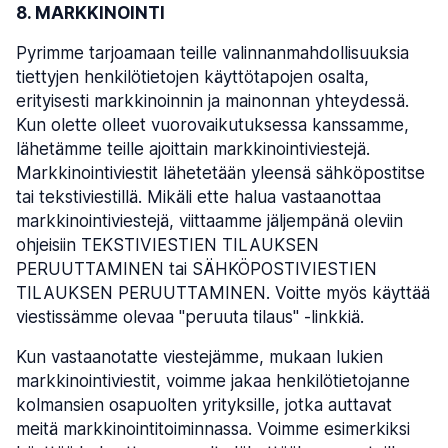
8. MARKKINOINTI
Pyrimme tarjoamaan teille valinnanmahdollisuuksia
tiettyjen henkilötietojen käyttötapojen osalta,
erityisesti markkinoinnin ja mainonnan yhteydessä.
Kun olette olleet vuorovaikutuksessa kanssamme,
lähetämme teille ajoittain markkinointiviestejä.
Markkinointiviestit lähetetään yleensä sähköpostitse
tai tekstiviestillä. Mikäli ette halua vastaanottaa
markkinointiviestejä, viittaamme jäljempänä oleviin
ohjeisiin TEKSTIVIESTIEN TILAUKSEN
PERUUTTAMINEN tai SÄHKÖPOSTIVIESTIEN
TILAUKSEN PERUUTTAMINEN. Voitte myös käyttää
viestissämme olevaa "peruuta tilaus" -linkkiä.
Kun vastaanotatte viestejämme, mukaan lukien
markkinointiviestit, voimme jakaa henkilötietojanne
kolmansien osapuolten yrityksille, jotka auttavat
meitä markkinointitoiminnassa. Voimme esimerkiksi