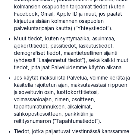
kolmansien osapuolten tarjoamat tiedot (kuten
Facebook, Gmail, Apple ID ja muut, jos päätät
kirjautua sisään kolmannen osapuolen
palveluntarjoajan kautta) ("Yhteystiedot").
Muut tiedot, kuten syntymäaika, asuinmaa,
ajokorttitiedot, passitiedot, laskutustiedot,
demografiset tiedot, maantieteellinen sijainti
(yhdessä "Laajennetut tiedot"), sekä kaikki muut
tiedot, joita jaat Palveluidemme käytön aikana.
Jos käytät maksullista Palvelua, voimme kerätä ja
käsitellä rajoitetun ajan, maksutavastasi riippuen
ja soveltuvin osin, luottokorttitietosi,
voimassaoloajan, nimen, osoitteen,
tapahtumatunnuksen, aikaleimat,
sähköpostiosoitteen, pankkitilin ja
reititysnumeron ("Tapahtumatiedot").
Tiedot, jotka paljastuvat viestinnässä kanssamme