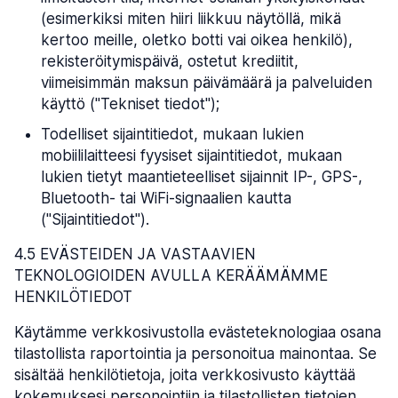
(esimerkiksi miten hiiri liikkuu näytöllä, mikä
kertoo meille, oletko botti vai oikea henkilö),
rekisteröitymispäivä, ostetut krediitit,
viimeisimmän maksun päivämäärä ja palveluiden
käyttö ("Tekniset tiedot");
Todelliset sijaintitiedot, mukaan lukien
mobiililaitteesi fyysiset sijaintitiedot, mukaan
lukien tietyt maantieteelliset sijainnit IP-, GPS-,
Bluetooth- tai WiFi-signaalien kautta
("Sijaintitiedot").
4.5 EVÄSTEIDEN JA VASTAAVIEN
TEKNOLOGIOIDEN AVULLA KERÄÄMÄMME
HENKILÖTIEDOT
Käytämme verkkosivustolla evästeteknologiaa osana
tilastollista raportointia ja personoitua mainontaa. Se
sisältää henkilötietoja, joita verkkosivusto käyttää
kokemuksesi personointiin ja tilastollisten tietojen