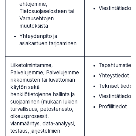
ehtojemme,
Viestintätiedot
Tietosuojaselosteen tai
Varausehtojen
muutoksista
Yhteydenpito ja
asiakastuen tarjoaminen
Liiketoimintamme,
Tapahtumatied
Palvelujemme, Palvelujemme
Yhteystiedot
rikkomusten tai luvattoman
Tekniset tiedot
käytön sekä
henkilötietojenne hallinta ja
Viestintätiedot
suojaaminen (mukaan lukien
Profiilitiedot
turvallisuus, petostenesto,
oikeusprosessit,
vianmääritys, data-analyysi,
testaus, järjestelmien