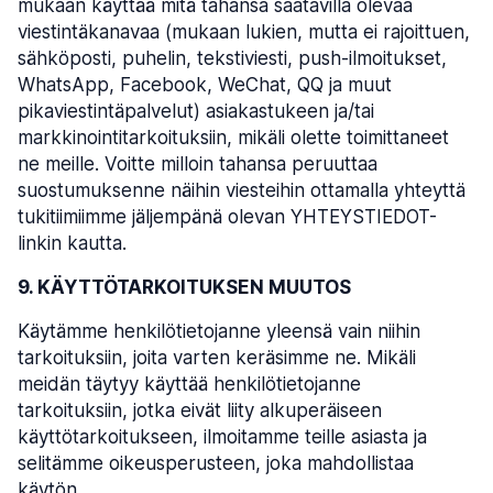
mukaan käyttää mitä tahansa saatavilla olevaa
viestintäkanavaa (mukaan lukien, mutta ei rajoittuen,
sähköposti, puhelin, tekstiviesti, push-ilmoitukset,
WhatsApp, Facebook, WeChat, QQ ja muut
pikaviestintäpalvelut) asiakastukeen ja/tai
markkinointitarkoituksiin, mikäli olette toimittaneet
ne meille. Voitte milloin tahansa peruuttaa
suostumuksenne näihin viesteihin ottamalla yhteyttä
tukitiimiimme jäljempänä olevan YHTEYSTIEDOT-
linkin kautta.
9. KÄYTTÖTARKOITUKSEN MUUTOS
Käytämme henkilötietojanne yleensä vain niihin
tarkoituksiin, joita varten keräsimme ne. Mikäli
meidän täytyy käyttää henkilötietojanne
tarkoituksiin, jotka eivät liity alkuperäiseen
käyttötarkoitukseen, ilmoitamme teille asiasta ja
selitämme oikeusperusteen, joka mahdollistaa
käytön.