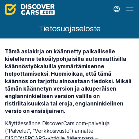
Tietosuojaseloste
Tämä asiakirja on käännetty paikalliselle
kielellenne tekoälypohjaisilla automaattisilla
käännöstyökaluilla ymmärtämisenne
helpottamiseksi. Huomioikaa, että tämä
käännös on tarjottu ainoastaan tiedoksi. Mikäli
tämän käännetyn version ja alkuperäisen
englanninkielisen version välillä on
ristiriitaisuuksia tai eroja, englanninkielinen
versio on ensisijainen.
Käyttäessänne DiscoverCars.com-palveluja
("Palvelut", "Verkkosivusto") annatte
DISCOVERCARS-yhtiölle (jäljempänä –