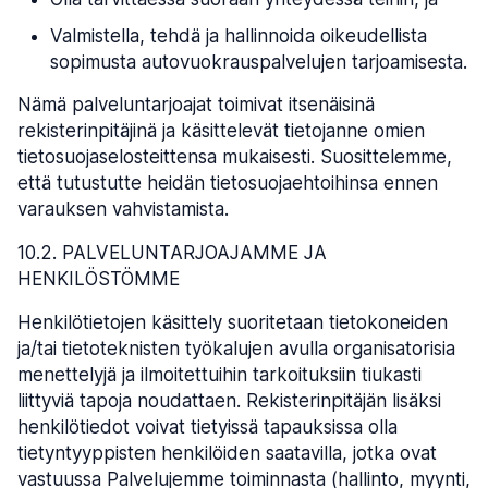
Valmistella, tehdä ja hallinnoida oikeudellista
sopimusta autovuokrauspalvelujen tarjoamisesta.
Nämä palveluntarjoajat toimivat itsenäisinä
rekisterinpitäjinä ja käsittelevät tietojanne omien
tietosuojaselosteittensa mukaisesti. Suosittelemme,
että tutustutte heidän tietosuojaehtoihinsa ennen
varauksen vahvistamista.
10.2. PALVELUNTARJOAJAMME JA
HENKILÖSTÖMME
Henkilötietojen käsittely suoritetaan tietokoneiden
ja/tai tietoteknisten työkalujen avulla organisatorisia
menettelyjä ja ilmoitettuihin tarkoituksiin tiukasti
liittyviä tapoja noudattaen. Rekisterinpitäjän lisäksi
henkilötiedot voivat tietyissä tapauksissa olla
tietyntyyppisten henkilöiden saatavilla, jotka ovat
vastuussa Palvelujemme toiminnasta (hallinto, myynti,