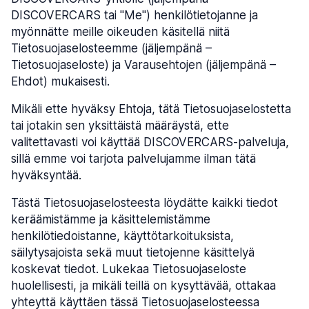
DISCOVERCARS tai "Me") henkilötietojanne ja
myönnätte meille oikeuden käsitellä niitä
Tietosuojaselosteemme (jäljempänä –
Tietosuojaseloste) ja Varausehtojen (jäljempänä –
Ehdot) mukaisesti.
Mikäli ette hyväksy Ehtoja, tätä Tietosuojaselostetta
tai jotakin sen yksittäistä määräystä, ette
valitettavasti voi käyttää DISCOVERCARS-palveluja,
sillä emme voi tarjota palvelujamme ilman tätä
hyväksyntää.
Tästä Tietosuojaselosteesta löydätte kaikki tiedot
keräämistämme ja käsittelemistämme
henkilötiedoistanne, käyttötarkoituksista,
säilytysajoista sekä muut tietojenne käsittelyä
koskevat tiedot. Lukekaa Tietosuojaseloste
huolellisesti, ja mikäli teillä on kysyttävää, ottakaa
yhteyttä käyttäen tässä Tietosuojaselosteessa