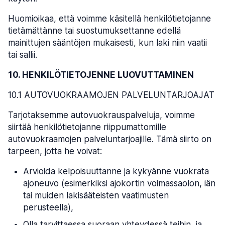
Huomioikaa, että voimme käsitellä henkilötietojanne
tietämättänne tai suostumuksettanne edellä
mainittujen sääntöjen mukaisesti, kun laki niin vaatii
tai sallii.
10. HENKILÖTIETOJENNE LUOVUTTAMINEN
10.1 AUTOVUOKRAAMOJEN PALVELUNTARJOAJAT
Tarjotaksemme autovuokrauspalveluja, voimme
siirtää henkilötietojanne riippumattomille
autovuokraamojen palveluntarjoajille. Tämä siirto on
tarpeen, jotta he voivat:
Arvioida kelpoisuuttanne ja kykyänne vuokrata
ajoneuvo (esimerkiksi ajokortin voimassaolon, iän
tai muiden lakisääteisten vaatimusten
perusteella),
Olla tarvittaessa suoraan yhteydessä teihin, ja