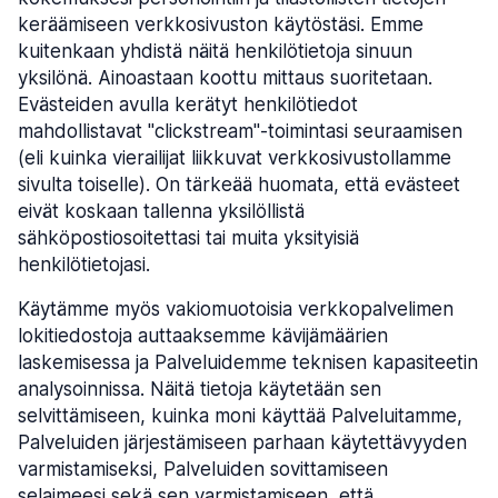
keräämiseen verkkosivuston käytöstäsi. Emme
kuitenkaan yhdistä näitä henkilötietoja sinuun
yksilönä. Ainoastaan koottu mittaus suoritetaan.
Evästeiden avulla kerätyt henkilötiedot
mahdollistavat "clickstream"-toimintasi seuraamisen
(eli kuinka vierailijat liikkuvat verkkosivustollamme
sivulta toiselle). On tärkeää huomata, että evästeet
eivät koskaan tallenna yksilöllistä
sähköpostiosoitettasi tai muita yksityisiä
henkilötietojasi.
Käytämme myös vakiomuotoisia verkkopalvelimen
lokitiedostoja auttaaksemme kävijämäärien
laskemisessa ja Palveluidemme teknisen kapasiteetin
analysoinnissa. Näitä tietoja käytetään sen
selvittämiseen, kuinka moni käyttää Palveluitamme,
Palveluiden järjestämiseen parhaan käytettävyyden
varmistamiseksi, Palveluiden sovittamiseen
selaimeesi sekä sen varmistamiseen, että