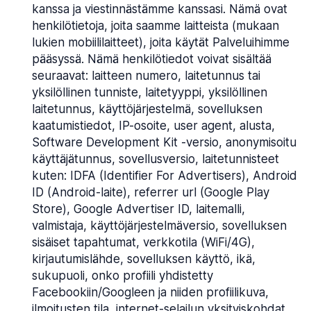
kanssa ja viestinnästämme kanssasi. Nämä ovat
henkilötietoja, joita saamme laitteista (mukaan
lukien mobiililaitteet), joita käytät Palveluihimme
pääsyssä. Nämä henkilötiedot voivat sisältää
seuraavat: laitteen numero, laitetunnus tai
yksilöllinen tunniste, laitetyyppi, yksilöllinen
laitetunnus, käyttöjärjestelmä, sovelluksen
kaatumistiedot, IP-osoite, user agent, alusta,
Software Development Kit -versio, anonymisoitu
käyttäjätunnus, sovellusversio, laitetunnisteet
kuten: IDFA (Identifier For Advertisers), Android
ID (Android-laite), referrer url (Google Play
Store), Google Advertiser ID, laitemalli,
valmistaja, käyttöjärjestelmäversio, sovelluksen
sisäiset tapahtumat, verkkotila (WiFi/4G),
kirjautumislähde, sovelluksen käyttö, ikä,
sukupuoli, onko profiili yhdistetty
Facebookiin/Googleen ja niiden profiilikuva,
ilmoitusten tila, internet-selailun yksityiskohdat