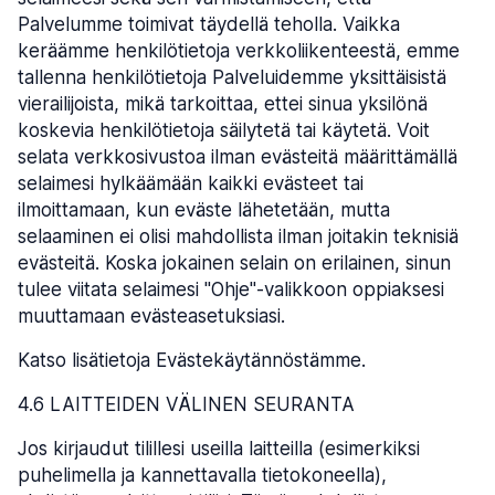
Palvelumme toimivat täydellä teholla. Vaikka
keräämme henkilötietoja verkkoliikenteestä, emme
tallenna henkilötietoja Palveluidemme yksittäisistä
vierailijoista, mikä tarkoittaa, ettei sinua yksilönä
koskevia henkilötietoja säilytetä tai käytetä. Voit
selata verkkosivustoa ilman evästeitä määrittämällä
selaimesi hylkäämään kaikki evästeet tai
ilmoittamaan, kun eväste lähetetään, mutta
selaaminen ei olisi mahdollista ilman joitakin teknisiä
evästeitä. Koska jokainen selain on erilainen, sinun
tulee viitata selaimesi "Ohje"-valikkoon oppiaksesi
muuttamaan evästeasetuksiasi.
Katso lisätietoja Evästekäytännöstämme.
4.6 LAITTEIDEN VÄLINEN SEURANTA
Jos kirjaudut tilillesi useilla laitteilla (esimerkiksi
puhelimella ja kannettavalla tietokoneella),