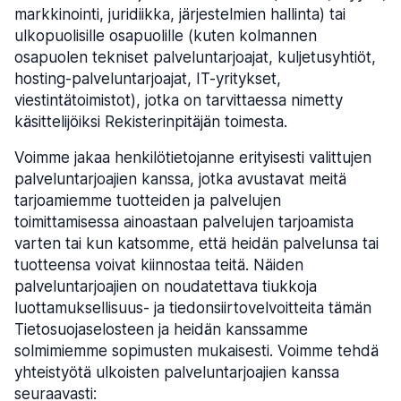
markkinointi, juridiikka, järjestelmien hallinta) tai
ulkopuolisille osapuolille (kuten kolmannen
osapuolen tekniset palveluntarjoajat, kuljetusyhtiöt,
hosting-palveluntarjoajat, IT-yritykset,
viestintätoimistot), jotka on tarvittaessa nimetty
käsittelijöiksi Rekisterinpitäjän toimesta.
Voimme jakaa henkilötietojanne erityisesti valittujen
palveluntarjoajien kanssa, jotka avustavat meitä
tarjoamiemme tuotteiden ja palvelujen
toimittamisessa ainoastaan palvelujen tarjoamista
varten tai kun katsomme, että heidän palvelunsa tai
tuotteensa voivat kiinnostaa teitä. Näiden
palveluntarjoajien on noudatettava tiukkoja
luottamuksellisuus- ja tiedonsiirtovelvoitteita tämän
Tietosuojaselosteen ja heidän kanssamme
solmimiemme sopimusten mukaisesti. Voimme tehdä
yhteistyötä ulkoisten palveluntarjoajien kanssa
seuraavasti: