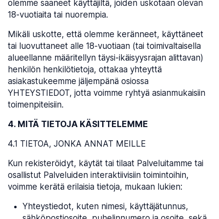
olemme saaneet käyttäjiltä, joiden uskotaan olevan
18-vuotiaita tai nuorempia.
Mikäli uskotte, että olemme keränneet, käyttäneet
tai luovuttaneet alle 18-vuotiaan (tai toimivaltaisella
alueellanne määritellyn täysi-ikäisyysrajan alittavan)
henkilön henkilötietoja, ottakaa yhteyttä
asiakastukeemme jäljempänä osiossa
YHTEYSTIEDOT, jotta voimme ryhtyä asianmukaisiin
toimenpiteisiin.
4. MITÄ TIETOJA KÄSITTELEMME
4.1 TIETOA, JONKA ANNAT MEILLE
Kun rekisteröidyt, käytät tai tilaat Palveluitamme tai
osallistut Palveluiden interaktiivisiin toimintoihin,
voimme kerätä erilaisia tietoja, mukaan lukien:
Yhteystiedot, kuten nimesi, käyttäjätunnus,
sähköpostiosoite, puhelinnumero ja osoite, sekä