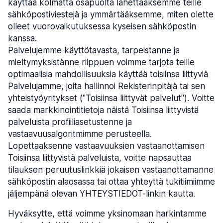
käyttää kolmatta osapuolta lähettääksemme teille
sähköpostiviestejä ja ymmärtääksemme, miten olette
olleet vuorovaikutuksessa kyseisen sähköpostin
kanssa.
Palvelujemme käyttötavasta, tarpeistanne ja
mieltymyksistänne riippuen voimme tarjota teille
optimaalisia mahdollisuuksia käyttää toisiinsa liittyviä
Palvelujamme, joita hallinnoi Rekisterinpitäjä tai sen
yhteistyöyritykset ("Toisiinsa liittyvät palvelut"). Voitte
saada markkinointitietoja näistä Toisiinsa liittyvistä
palveluista profiiliasetustenne ja
vastaavuusalgoritmimme perusteella.
Lopettaaksenne vastaavuuksien vastaanottamisen
Toisiinsa liittyvistä palveluista, voitte napsauttaa
tilauksen peruutuslinkkiä jokaisen vastaanottamanne
sähköpostin alaosassa tai ottaa yhteyttä tukitiimiimme
jäljempänä olevan YHTEYSTIEDOT-linkin kautta.
Hyväksytte, että voimme yksinomaan harkintamme