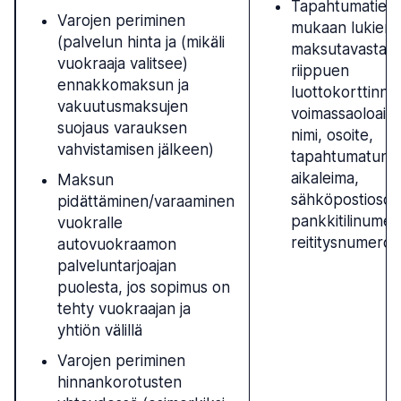
Tapahtumatiedo
Varojen periminen
mukaan lukien
(palvelun hinta ja (mikäli
maksutavastan
vuokraaja valitsee)
riippuen
ennakkomaksun ja
luottokorttinne
vakuutusmaksujen
voimassaoloaika
suojaus varauksen
nimi, osoite,
vahvistamisen jälkeen)
tapahtumatunni
aikaleima,
Maksun
sähköpostiosoit
pidättäminen/varaaminen
pankkitilinumer
vuokralle
reititysnumero
autovuokraamon
palveluntarjoajan
puolesta, jos sopimus on
tehty vuokraajan ja
yhtiön välillä
Varojen periminen
hinnankorotusten