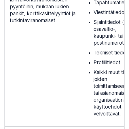
Tapahtumatied
pyyntöihin, mukaan lukien
Viestintätiedot
pankit, korttikäsittelyyhtiöt ja
tutkintaviranomaiset
Sijaintitiedot (m
osavaltio-,
kaupunki- tai
postinumerotaso
Tekniset tiedot
Profiilitiedot
Kaikki muut tie
joiden
toimittamiseen l
tai asianomaise
organisaation
käyttöehdot
velvoittavat.