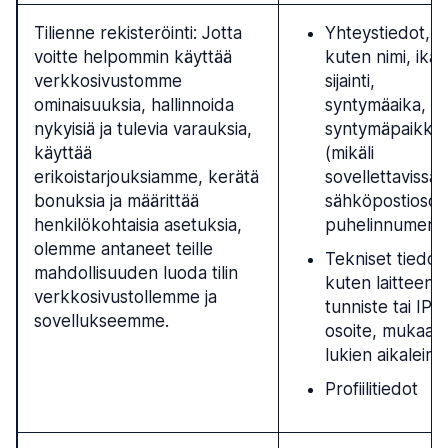
Tilienne rekisteröinti: Jotta
Yhteystiedot,
voitte helpommin käyttää
kuten nimi, ikä,
verkkosivustomme
sijainti,
ominaisuuksia, hallinnoida
syntymäaika,
nykyisiä ja tulevia varauksia,
syntymäpaikka
käyttää
(mikäli
erikoistarjouksiamme, kerätä
sovellettavissa)
bonuksia ja määrittää
sähköpostiosoit
henkilökohtaisia asetuksia,
puhelinnumero
olemme antaneet teille
Tekniset tiedot,
mahdollisuuden luoda tilin
kuten laitteen
verkkosivustollemme ja
tunniste tai IP-
sovellukseemme.
osoite, mukaan
lukien aikaleima
Profiilitiedot