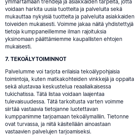
ymmärtämään trendejä ja asiakkaiden tarpeita, jotta
voidaan harkita uusia tuotteita ja palveluita sekä
mukauttaa nykyisiä tuotteita ja palveluita asiakkaiden
toiveiden mukaisesti. Voimme jakaa näitä yhdistettyjä
tietoja kumppaneillemme ilman rajoituksia
yksinomaan päättämiemme kaupallisten ehtojen
mukaisesti.
7. TEKOÄLYTOIMINNOT
Palvelumme voi tarjota erilaisia tekoälypohjaisia
toimintoja, kuten matkakohteiden vinkkejä ja oppaita
sekä alustavaa keskustelua reaaliaikaisessa
tukichatissa. Tätä listaa voidaan laajentaa
tulevaisuudessa. Tätä tarkoitusta varten voimme
siirtää vastaavia tietojanne luotettavan
kumppanimme tarjoamaan tekoälymalliin. Tietonne
ovat turvassa, ja niitä käsitellään ainoastaan
vastaavien palvelujen tarjoamiseksi.