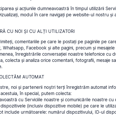
parea și acțiunile dumneavoastră în timpul utilizării Serv
zualizați, modul în care navigați pe website-ul nostru și ac
 CU NOI ȘI CU ALȚI UTILIZATORI
miteți, comentariile pe care le postați pe paginile pe car
, Whatsapp, Facebook și alte pagini, precum și mesajele pe
semenea, înregistrările conversației noastre telefonice c
olecta și analiza orice comentarii, fotografii, mesaje sa
e.
 COLECTĂM AUTOMAT
stre, noi și partenerii noștri terți înregistrăm automat info
acestuia, în special, putem colecta:
voastră cu Serviciile noastre și comunicările noastre c
spozitivele (inclusiv dispozitive mobile) pe care le utiliza
include următoarele: numărul dispozitivului, ID-ul dispozit