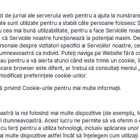
e jurnal ale serverului web pentru a ajuta la numărarea vi
ate sunt utilizate pentru a stabili câte persoane folosesc 
 cea mai bună utilizabilitate, pentru a face Serviciile no
că Serviciile noastre funcționează la potențial maxim. D
rsonale despre vizitatori specifici ai Serviciilor noastre
umneavoastră ca individ. Puteți naviga pe Website fără 
au pentru a vă alerta atunci când este trimis un cookie, în
care browser este diferit, ar trebui să consultați meniul 
dificați preferințele cookie-urilor.
ă privind Cookie-urile pentru mai multe informații.
stră la noi folosind mai multe dispozitive (de exemplu, te
 dumneavoastră. Acest lucru ne permite să vă oferim o e
 terți pentru a utiliza tehnologii, inclusiv aplicarea uno
multe dispozitive astfel încât să înțelegem cum utilizați S