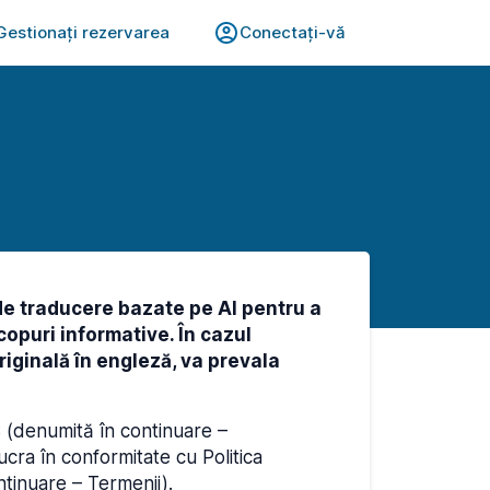
Gestionați rezervarea
Conectați-vă
de traducere bazate pe AI pentru a
copuri informative. În cazul
iginală în engleză, va prevala
S (denumită în continuare –
cra în conformitate cu Politica
ontinuare – Termenii).