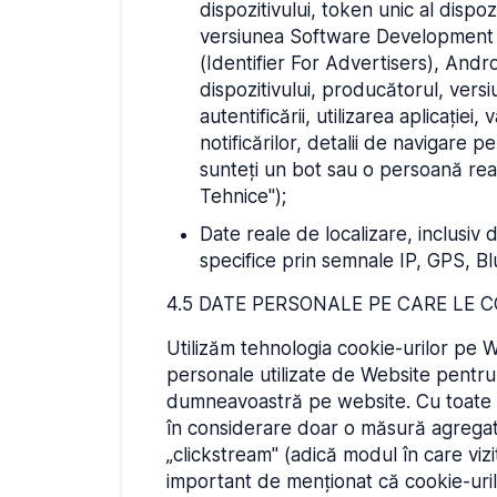
dispozitivului, token unic al dispoz
versiunea Software Development Kit,
(Identifier For Advertisers), Andr
dispozitivului, producătorul, versi
autentificării, utilizarea aplicație
notificărilor, detalii de navigare
sunteți un bot sau o persoană reală)
Tehnice");
Date reale de localizare, inclusiv 
specifice prin semnale IP, GPS, Bl
4.5 DATE PERSONALE PE CARE LE 
Utilizăm tehnologia cookie-urilor pe We
personale utilizate de Website pentru 
dumneavoastră pe website. Cu toate a
în considerare doar o măsură agregat
„clickstream" (adică modul în care viz
important de menționat că cookie-uri