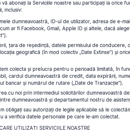
u vă abonați la Serviciile noastre sau participați la orice fun
, inclusiv:
umele dumneavoastră, ID-ul de utilizator, adresa de e-mai
(cum ar fi Facebook, Gmail, Apple ID și altele, dacă alegeț
t").
terii, țara de reședință, datele permisului de conducere, 
ocația geografică (în mod colectiv „Date Extinse") și orice 
 putem colecta și prelucra pentru o perioadă limitată, în
abil, cardul dumneavoastră de credit, data expirării, nume
ul bancar și numărul de rutare („Date de Tranzacție").
rea cu noi prin intermediul solicitărilor dumneavoastră de
dintre dumneavoastră și departamentul nostru de asistenț
em obligați sau autorizați de legile aplicabile să le colec
ru a verifica datele personale pe care le-am colectat.
CARE UTILIZAȚI SERVICIILE NOASTRE