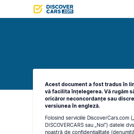
Acest document a fost tradus în li
vă facilita înțelegerea. Vă rugăm s
oricăror neconcordanțe sau discrep
versiunea în engleză.
Folosind serviciile DiscoverCars.com (
DISCOVERCARS sau „Noi") datele dvs. c
noastră de confidențialitate (denumită 