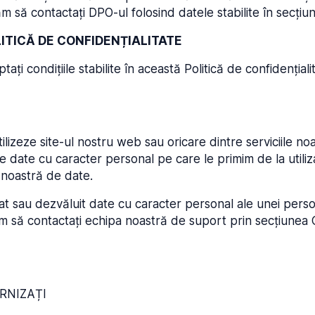
ă contactați DPO-ul folosind datele stabilite în secți
ITICĂ DE CONFIDENȚIALITATE
ptați condițiile stabilite în această Politică de confidențiali
ilizeze site-ul nostru web sau oricare dintre serviciile 
e date cu caracter personal pe care le primim de la utili
a noastră de date.
zat sau dezvăluit date cu caracter personal ale unei pers
rugăm să contactați echipa noastră de suport prin secțiu
URNIZAȚI