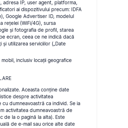
ei, adresa IP, user agent, platforma,
icatori ai dispozitivului precum: IDFA
re), Google Advertiser ID, modelul
a rețelei (WiFi/4G), sursa
gle și fotografia de profil, starea
l pe ecran, ceea ce ne indică dacă
și utilizarea serviciilor („Date
mobil, inclusiv locații geografice
ILARE
rsonalizate. Aceasta conține date
stice despre activitatea
 cu dumneavoastră ca individ. Se ia
rim activitatea dumneavoastră de
 de la o pagină la alta). Este
ală de e-mail sau orice alte date