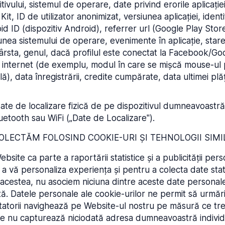
itivului, sistemul de operare, date privind erorile aplicați
 ID de utilizator anonimizat, versiunea aplicației, identif
oid ID (dispozitiv Android), referrer url (Google Play Sto
unea sistemului de operare, evenimente în aplicație, stare
i, vârsta, genul, dacă profilul este conectat la Facebook/Goo
 pe internet (de exemplu, modul în care se mișcă mouse-u
, data înregistrării, credite cumpărate, data ultimei plăți 
date de localizare fizică de pe dispozitivul dumneavoastră 
uetooth sau WiFi („Date de Localizare").
COLECTĂM FOLOSIND COOKIE-URI ȘI TEHNOLOGII SIM
bsite ca parte a raportării statistice și a publicității pe
a vă personaliza experiența și pentru a colecta date stati
cestea, nu asociem niciuna dintre aceste date personale
ă. Datele personale ale cookie-urilor ne permit să urmă
itatorii navighează pe Website-ul nostru pe măsură ce trec
le nu capturează niciodată adresa dumneavoastră individu