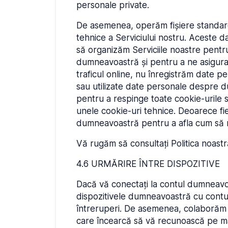
personale private.
De asemenea, operăm fișiere standard d
tehnice a Serviciului nostru. Aceste d
să organizăm Serviciile noastre pentru
dumneavoastră și pentru a ne asigura 
traficul online, nu înregistrăm date pe
sau utilizate date personale despre d
pentru a respinge toate cookie-urile s
unele cookie-uri tehnice. Deoarece fie
dumneavoastră pentru a afla cum să mo
Vă rugăm să consultați Politica noastr
4.6 URMĂRIRE ÎNTRE DISPOZITIVE
Dacă vă conectați la contul dumneavoa
dispozitivele dumneavoastră cu contul
întreruperi. De asemenea, colaborăm cu
care încearcă să vă recunoască pe mai 