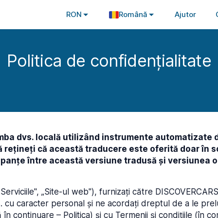
RON
Română
Ajutor
Politica de confidențialitate
mba dvs. locală utilizând instrumente automatizate 
ă rețineți că această traducere este oferită doar în s
anțe între această versiune tradusă și versiunea or
„Serviciile", „Site-ul web"), furnizați către DISCOVERCAR
u caracter personal și ne acordați dreptul de a le prelu
în continuare – Politica) și cu Termenii și condițiile (în c