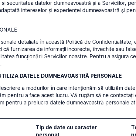
 și securitatea datelor dumneavoastră și a Serviciilor, pen
daptată intereselor și experienței dumneavoastră și pen
SONALE
sonale detaliate în această Politică de Confidențialitate, e
ți că furnizarea de informații incorecte, învechite sau fal
tatea funcționării Serviciilor noastre. Pentru a asigura 
.
 UTILIZA DATELE DUMNEAVOASTRĂ PERSONALE
descriere a modurilor în care intenționăm să utilizăm da
ăm pentru a face acest lucru. Vă rugăm să ne contactați 
zăm pentru a prelucra datele dumneavoastră personale at
Tip de date cu caracter
T
personal
p