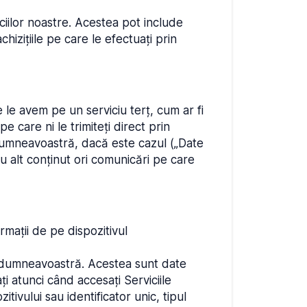
iciilor noastre. Acestea pot include
hizițiile pe care le efectuați prin
e le avem pe un serviciu terț, cum ar fi
 care ni le trimiteți direct prin
u dumneavoastră, dacă este cazul („Date
u alt conținut ori comunicări pe care
rmații de pe dispozitivul
u dumneavoastră. Acestea sunt date
ți atunci când accesați Serviciile
ivului sau identificator unic, tipul