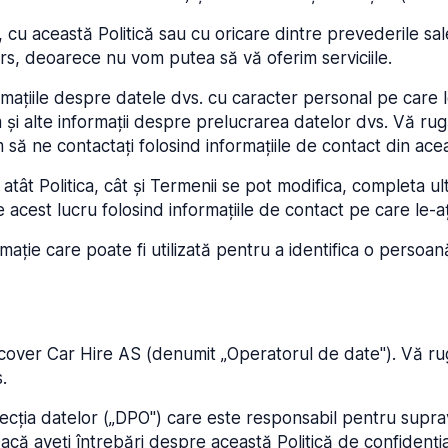
cu această Politică sau cu oricare dintre prevederile sal
Cars, deoarece nu vom putea să vă oferim serviciile.
formațiile despre datele dvs. cu caracter personal pe care 
 și alte informații despre prelucrarea datelor dvs. Vă rugăm
să ne contactați folosind informațiile de contact din acea
tât Politica, cât și Termenii se pot modifica, completa ult
st lucru folosind informațiile de contact pe care le-ați
mație care poate fi utilizată pentru a identifica o persoa
cover Car Hire AS (denumit „Operatorul de date"). Vă rugă
.
ția datelor („DPO") care este responsabil pentru suprave
Dacă aveți întrebări despre această Politică de confidențial