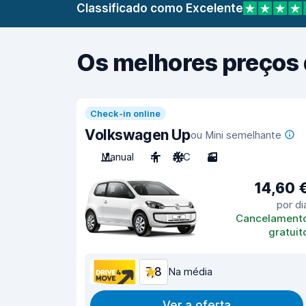
Classificado como Excelente
Os melhores preços 
Check-in online
Volkswagen Up
ou Mini semelhante
Manual
4
A/C
3
14,60 
por di
Cancelament
gratuit
7,8
Na média
Ver a oferta