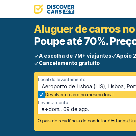
Aluguer de carros no
Poupe até 70%. Preço
A escolha de 7M+ viajantes
Apoio 2
Cancelamento gratuito
Local do levantamento
Aeroporto de Lisboa (LIS), Lisboa, Por
Devolver o carro no mesmo local
Levantamento
dom., 09 de ago.
O país de residência do condutor é
Estados Uni