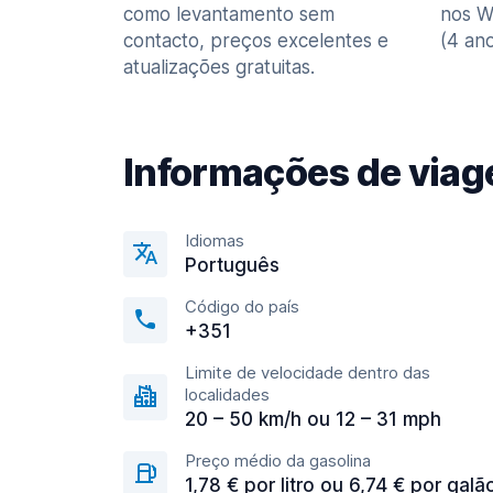
como levantamento sem
nos W
contacto, preços excelentes e
(4 ano
atualizações gratuitas.
Informações de via
Idiomas
Português
Código do país
+351
Limite de velocidade dentro das
localidades
20 – 50 km/h ou 12 – 31 mph
Preço médio da gasolina
1,78 € por litro ou 6,74 € por galã