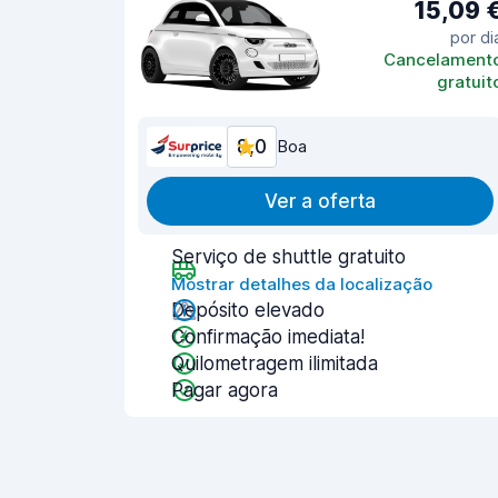
15,09 
por di
Cancelament
gratuit
8,0
Boa
Ver a oferta
Serviço de shuttle gratuito
Mostrar detalhes da localização
Depósito elevado
Confirmação imediata!
Quilometragem ilimitada
Pagar agora