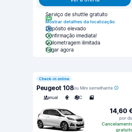
Serviço de shuttle gratuito
Mostrar detalhes da localização
Depósito elevado
Confirmação imediata!
Quilometragem ilimitada
Pagar agora
Check-in online
Peugeot 108
ou Mini semelhante
Manual
4
A/C
3
14,60 
por di
Cancelament
gratuit