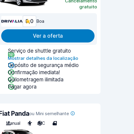
Cancelamento
gratuito
8,0
Boa
Ver a oferta
Serviço de shuttle gratuito
Mostrar detalhes da localização
Depósito de segurança médio
Confirmação imediata!
Quilometragem ilimitada
Pagar agora
Fiat Panda
ou Mini semelhante
Manual
4
A/C
4