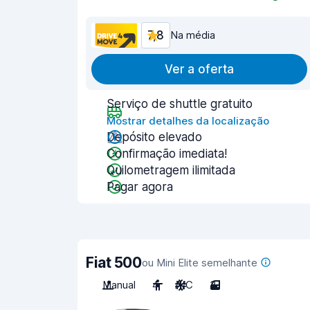
7,8
Na média
Ver a oferta
Serviço de shuttle gratuito
Mostrar detalhes da localização
Depósito elevado
Confirmação imediata!
Quilometragem ilimitada
Pagar agora
Fiat 500
ou Mini Elite semelhante
Manual
4
A/C
3