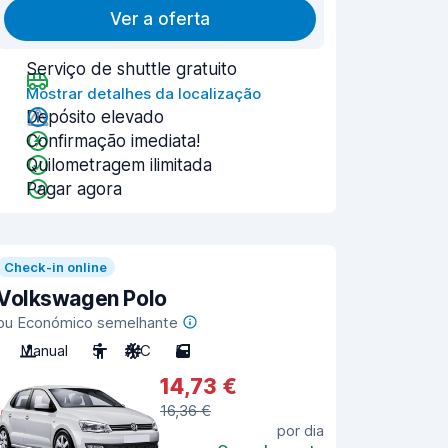
Ver a oferta
Serviço de shuttle gratuito
Mostrar detalhes da localização
Depósito elevado
Confirmação imediata!
Quilometragem ilimitada
Pagar agora
Check-in online
Volkswagen Polo
ou Económico semelhante
Manual
5
A/C
5
14,73 €
16,36 €
por dia