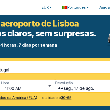
EUR
Português
Ajuda
 aeroporto de Lisboa
s claros, sem surpresas.
4 horas, 7 dias por semana
tugal
Hora
Devolução
11:00 AM
seg., 17 de ago.
e a idade é
dos da América (EUA)
30-65