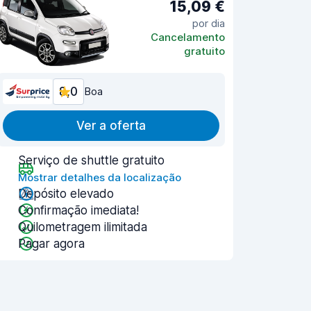
15,09 €
por dia
Cancelamento
gratuito
8,0
Boa
Ver a oferta
Serviço de shuttle gratuito
Mostrar detalhes da localização
Depósito elevado
Confirmação imediata!
Quilometragem ilimitada
Pagar agora