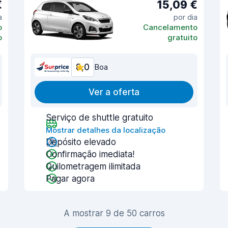
€
15,09 €
a
por dia
o
Cancelamento
o
gratuito
8,0
Boa
Ver a oferta
Serviço de shuttle gratuito
Mostrar detalhes da localização
Depósito elevado
Confirmação imediata!
Quilometragem ilimitada
Pagar agora
A mostrar 9 de 50 carros