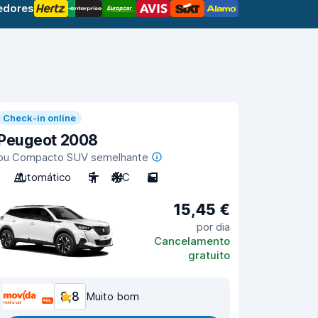
edores
Check-in online
Peugeot 2008
ou Compacto SUV semelhante
Automático
5
A/C
5
15,45 €
por dia
Cancelamento
gratuito
8,8
Muito bom