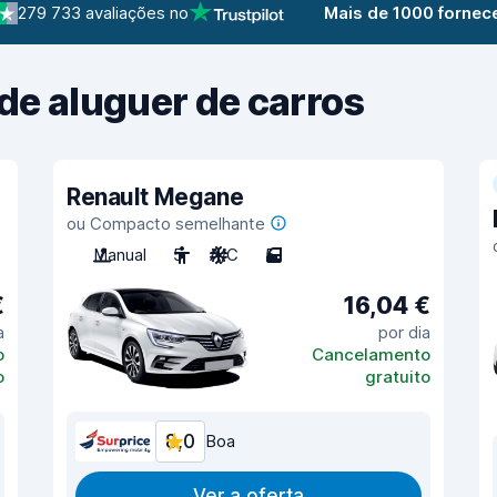
279 733 avaliações no
Mais de 1000 fornec
de aluguer de carros
Renault Megane
ou Compacto semelhante
Manual
5
A/C
5
€
16,04 €
a
por dia
o
Cancelamento
o
gratuito
8,0
Boa
Ver a oferta