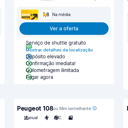
7,8
Na média
Ver a oferta
Serviço de shuttle gratuito
Mostrar detalhes da localização
Depósito elevado
Confirmação imediata!
Quilometragem ilimitada
Pagar agora
Peugeot 108
ou Mini semelhante
Manual
4
A/C
3