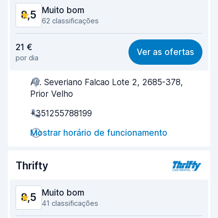
Muito bom
8,5
62 classificações
Relação qualidade/preço
8,3
21 €
Ver as ofertas
por dia
Facilidade em encontrar
8,2
Av. Severiano Falcao Lote 2, 2685-378,
Eficiência dos agentes
8,2
Prior Velho
Rapidez do levantamento
8,0
+351255788199
Rapidez da devolução
8,8
Mostrar horário de funcionamento
Limpeza do carro
9,1
Thrifty
Estado do carro
8,8
Muito bom
8,5
41 classificações