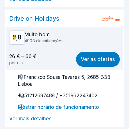
Estado do carro
8,7
Drive on Holidays
Muito bom
8,8
4903 classificações
Relação qualidade/preço
8,7
26 € – 66 €
Ver as ofertas
por dia
Facilidade em encontrar
8,8
R. Francisco Sousa Tavares 5, 2685-333
Eficiência dos agentes
8,8
Lisboa
Rapidez do levantamento
8,2
+351212697488 / +351962247402
Rapidez da devolução
9,0
Mostrar horário de funcionamento
Limpeza do carro
9,2
Ver mais detalhes
Estado do carro
9,1