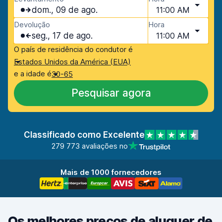
dom., 09 de ago.
11:00 AM
Devolução
Hora
seg., 17 de ago.
11:00 AM
O país de residência do condutor é
Estados Unidos da América (EUA)
e a idade é
30-65
Pesquisar agora
Classificado como Excelente
279 773 avaliações no
Mais de 1000 fornecedores
Os melhores preços de aluguer de