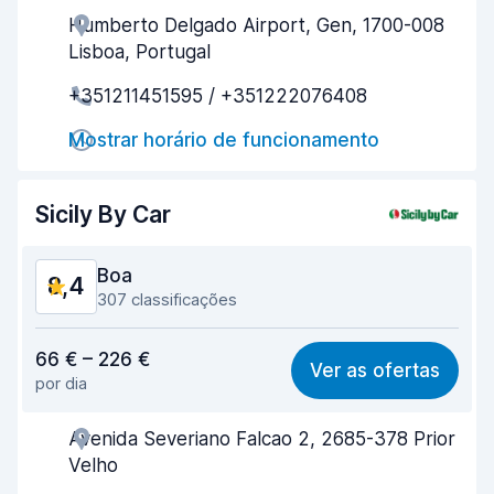
Humberto Delgado Airport, Gen, 1700-008
Eficiência dos agentes
8,2
Lisboa, Portugal
Rapidez do levantamento
8,1
+351211451595 / +351222076408
Rapidez da devolução
9,4
Mostrar horário de funcionamento
Limpeza do carro
8,6
Sicily By Car
Estado do carro
7,9
Boa
8,4
307 classificações
Relação qualidade/preço
8,2
66 € – 226 €
Ver as ofertas
por dia
Facilidade em encontrar
8,2
Avenida Severiano Falcao 2, 2685-378 Prior
Eficiência dos agentes
8,4
Velho
Rapidez do levantamento
8,2