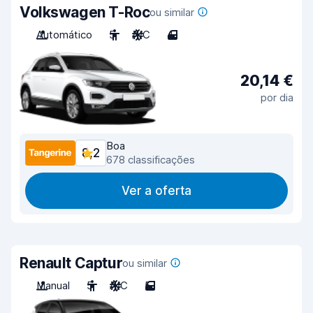
Volkswagen T-Roc
ou similar
Automático
5
A/C
4
20,14 €
por dia
Boa
8,2
678 classificações
Ver a oferta
Renault Captur
ou similar
Manual
5
A/C
5