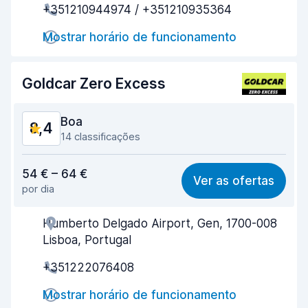
+351210944974 / +351210935364
Rapidez da devolução
8,6
Mostrar horário de funcionamento
Limpeza do carro
8,7
Goldcar Zero Excess
Estado do carro
8,6
Boa
8,4
14 classificações
Relação qualidade/preço
7,8
54 € – 64 €
Ver as ofertas
por dia
Facilidade em encontrar
9,0
Humberto Delgado Airport, Gen, 1700-008
Eficiência dos agentes
8,4
Lisboa, Portugal
Rapidez do levantamento
7,5
+351222076408
Rapidez da devolução
9,3
Mostrar horário de funcionamento