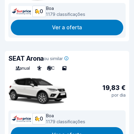
Boa
8,0
1179 classificações
Ver a oferta
SEAT Arona
ou similar
Manual
5
A/C
5
19,83 €
por dia
Boa
8,0
1179 classificações