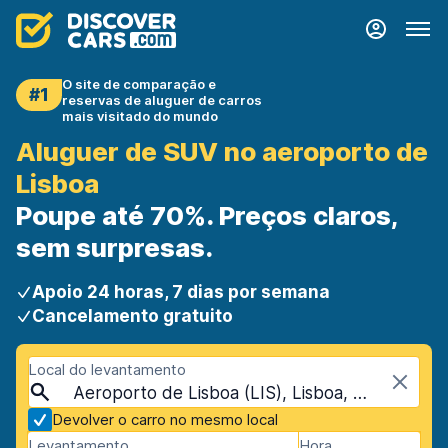
O site de comparação e
#1
reservas de aluguer de carros
mais visitado do mundo
Aluguer de SUV no aeroporto de
Lisboa
Poupe até 70%. Preços claros,
sem surpresas.
Apoio 24 horas, 7 dias por semana
Cancelamento gratuito
Local do levantamento
Aeroporto de Lisboa (LIS), Lisboa, Portugal
Devolver o carro no mesmo local
Levantamento
Hora