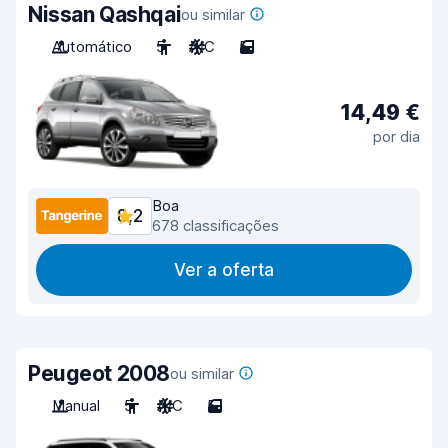
Nissan Qashqai
ou similar
Automático
5
A/C
5
14,49 €
por dia
Boa
8,2
678 classificações
Ver a oferta
Peugeot 2008
ou similar
Manual
5
A/C
5