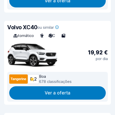
Ver a oferta
Volvo XC40
ou similar
Automático
5
A/C
5
19,92 €
por dia
Boa
8,2
678 classificações
Ver a oferta