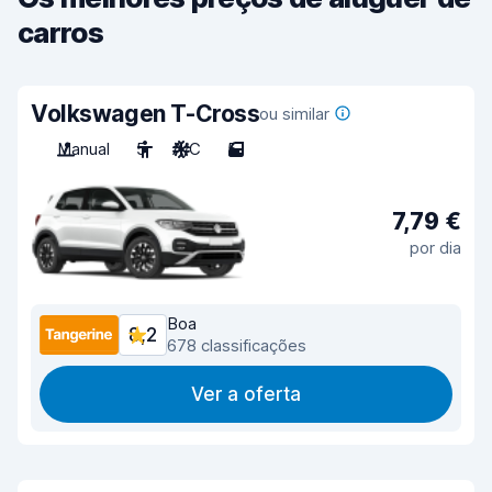
carros
Volkswagen T-Cross
ou similar
Manual
5
A/C
5
7,79 €
por dia
Boa
8,2
678 classificações
Ver a oferta