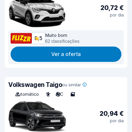
20,72 €
por dia
Muito bom
8,5
62 classificações
Ver a oferta
Volkswagen Taigo
ou similar
Automático
5
A/C
5
20,94 €
por dia