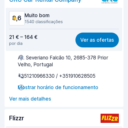
Muito bom
8,6
1540 classificações
Relação qualidade/preço
8,2
21 € – 164 €
Ver as ofertas
por dia
Facilidade em encontrar
8,5
Av. Severiano Falcão 10, 2685-378 Prior
Eficiência dos agentes
8,6
Velho, Portugal
Rapidez do levantamento
8,3
+351210966330 / +351910628505
Rapidez da devolução
8,8
Mostrar horário de funcionamento
Limpeza do carro
9,0
Ver mais detalhes
Estado do carro
8,7
Flizzr