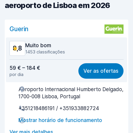
aeroporto de Lisboa em 2026
Guerin
Muito bom
8,8
1453 classificações
Relação qualidade/preço
8,3
59 € – 184 €
Ver as ofertas
por dia
Facilidade em encontrar
8,9
Aeroporto Internacional Humberto Delgado,
Eficiência dos agentes
8,9
1700-008 Lisboa, Portugal
Rapidez do levantamento
8,6
+351218486191 / +351933882724
Rapidez da devolução
8,7
Mostrar horário de funcionamento
Limpeza do carro
9,2
Ver mais detalhes