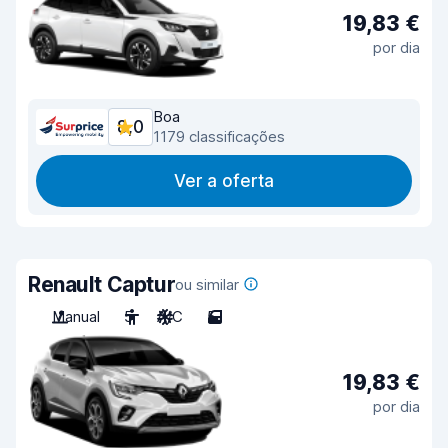
19,83 €
por dia
Boa
8,0
1179 classificações
Ver a oferta
Renault Captur
ou similar
Manual
5
A/C
5
19,83 €
por dia