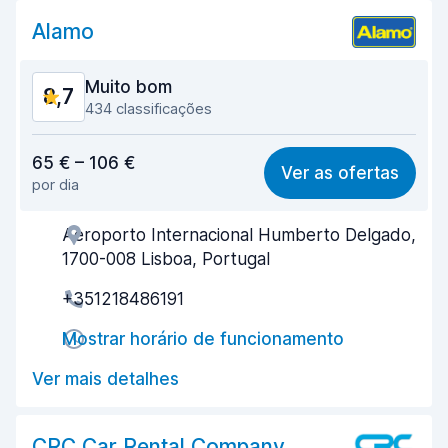
Alamo
Muito bom
8,7
434 classificações
Relação qualidade/preço
8,3
65 € – 106 €
Ver as ofertas
por dia
Facilidade em encontrar
8,5
Aeroporto Internacional Humberto Delgado,
Eficiência dos agentes
8,7
1700-008 Lisboa, Portugal
Rapidez do levantamento
8,8
+351218486191
Rapidez da devolução
9,1
Mostrar horário de funcionamento
Limpeza do carro
9,0
Ver mais detalhes
Estado do carro
8,5
CRC Car Rental Company