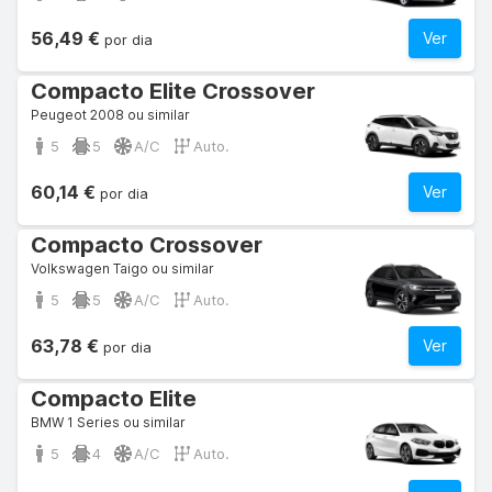
56,49 €
Ver
por dia
Compacto Elite Crossover
Peugeot 2008 ou similar
5
5
A/C
Auto.
60,14 €
Ver
por dia
Compacto Crossover
Volkswagen Taigo ou similar
5
5
A/C
Auto.
63,78 €
Ver
por dia
Compacto Elite
BMW 1 Series ou similar
5
4
A/C
Auto.