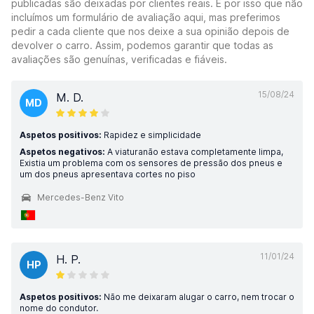
publicadas são deixadas por clientes reais. É por isso que não
incluímos um formulário de avaliação aqui, mas preferimos
pedir a cada cliente que nos deixe a sua opinião depois de
devolver o carro. Assim, podemos garantir que todas as
avaliações são genuínas, verificadas e fiáveis.
15/08/24
M. D.
MD
Aspetos positivos:
Rapidez e simplicidade
Aspetos negativos:
A viaturanão estava completamente limpa,
Existia um problema com os sensores de pressão dos pneus e
um dos pneus apresentava cortes no piso
Mercedes-Benz Vito
11/01/24
H. P.
HP
Aspetos positivos:
Não me deixaram alugar o carro, nem trocar o
nome do condutor.