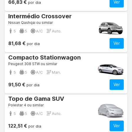
66,83 €
Ver
por dia
Intermédio Crossover
Nissan Qashqai ou similar
5
5
A/C
Auto.
81,68 €
Ver
por dia
Compacto Stationwagon
Peugeot 308 STW ou similar
5
5
A/C
Man.
91,50 €
Ver
por dia
Topo de Gama SUV
Polestar 4 ou similar
5
5
A/C
Auto.
122,51 €
Ver
por dia