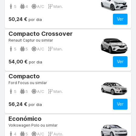
5
4
A/C
Man.
50,24 €
Ver
por dia
Compacto Crossover
Renault Captur ou similar
5
5
A/C
Man.
54,00 €
Ver
por dia
Compacto
Ford Focus ou similar
5
5
A/C
Man.
56,24 €
Ver
por dia
Económico
Volkswagen Polo ou similar
4
5
A/C
Auto.