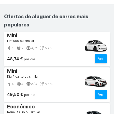
Ofertas de aluguer de carros mais
populares
Mini
Fiat 500 ou similar
4
2
A/C
Man.
48,74 €
Ver
por dia
Mini
Kia Picanto ou similar
4
4
A/C
Man.
49,50 €
Ver
por dia
Económico
Renault Clio ou similar