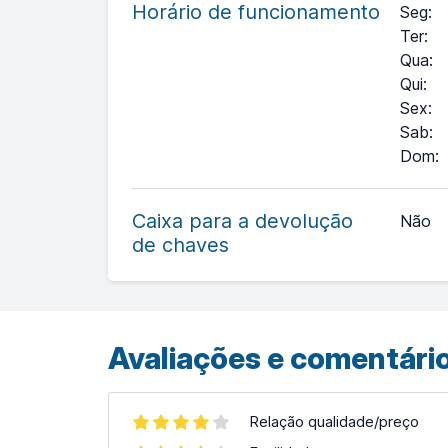
Horário de funcionamento
Seg
:
Ter
:
Qua
:
Qui
:
Sex
:
Sab
:
Dom
:
+
−
Caixa para a devolução
Não
de chaves
Leaflet
| ©
OpenStreetMap
contributors ©
CARTO
Avaliações e comentário
Relação qualidade/preço