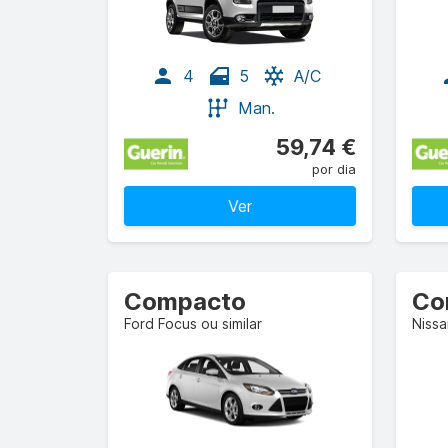
4
5
A/C
Man.
59,74 €
por dia
Ver
Compacto
Co
Ford Focus ou similar
Nissa