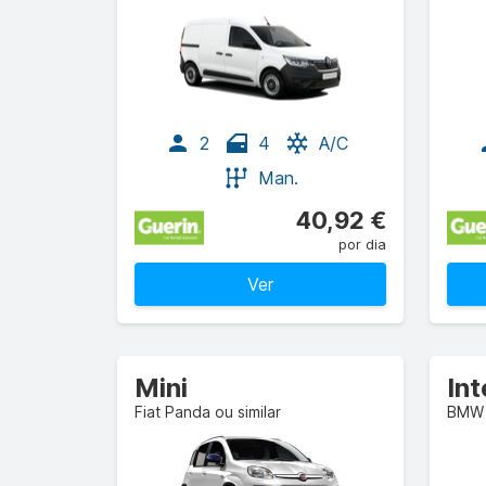
2
4
A/C
Man.
40,92 €
por dia
Ver
Mini
In
Fiat Panda ou similar
BMW 1