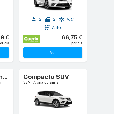
C
5
5
A/C
Auto.
79 €
66,75 €
or dia
por dia
Ver
Intermédio Carrinha/camião comercial
Compacto SUV
r
SEAT Arona ou similar