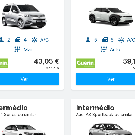
2
4
A/C
5
5
A/
Man.
Auto.
43,05 €
59,
por dia
p
Ver
Ver
termédio
Intermédio
 Series ou similar
Audi A3 Sportback ou similar