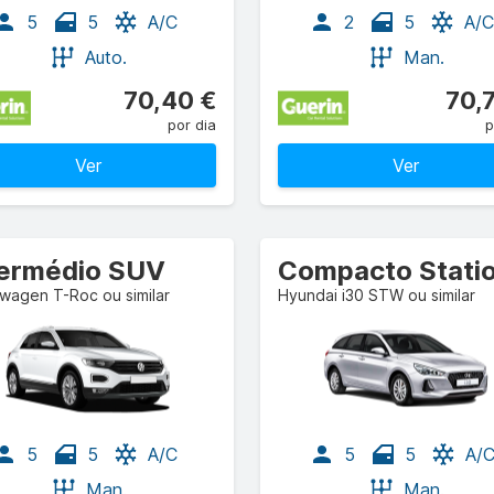
5
5
A/C
2
5
A/C
Auto.
Man.
70,40 €
70,
por dia
p
Ver
Ver
termédio SUV
wagen T-Roc ou similar
Hyundai i30 STW ou similar
5
5
A/C
5
5
A/
Man.
Man.