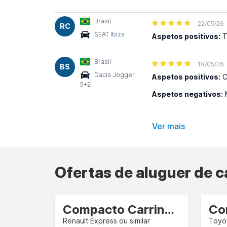
Brasil
22/05/26
RC
SEAT Ibiza
Aspetos positivos:
T
Brasil
18/05/26
BS
Dacia Jogger
Aspetos positivos:
C
5+2
Aspetos negativos:
M
Ver mais
Ofertas de aluguer de c
Compacto Carrinha/camião comercial
Renault Express ou similar
Toyot