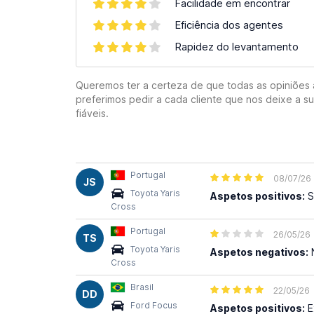
Facilidade em encontrar
Eficiência dos agentes
Rapidez do levantamento
Queremos ter a certeza de que todas as opiniões aq
preferimos pedir a cada cliente que nos deixe a s
fiáveis.
Portugal
08/07/26
JS
Toyota Yaris
Aspetos positivos:
S
Cross
Portugal
26/05/26
TS
Toyota Yaris
Aspetos negativos:
N
Cross
Brasil
22/05/26
DD
Ford Focus
Aspetos positivos:
E