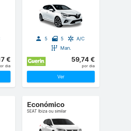
C
5
5
A/C
Man.
17 €
59,74 €
or dia
por dia
Ver
Económico
SEAT Ibiza ou similar