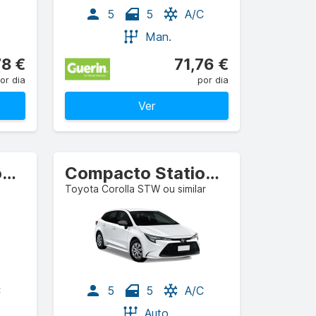
5
5
A/C
Man.
78 €
71,76 €
or dia
por dia
Ver
Compacto Stationwagon
Compacto Stationwagon
Toyota Corolla STW ou similar
C
5
5
A/C
Auto.