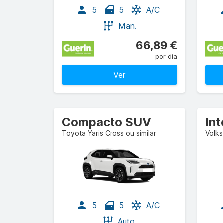
5
5
A/C
Man.
66,89 €
por dia
Ver
Compacto SUV
In
Toyota Yaris Cross ou similar
Volks
5
5
A/C
Auto.