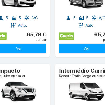
5
5
A/C
5
5
A/
Auto.
Auto.
65,79 €
65,
por dia
p
Ver
Ver
mpacto
n Juke ou similar
Renault Trafic Cargo ou simila