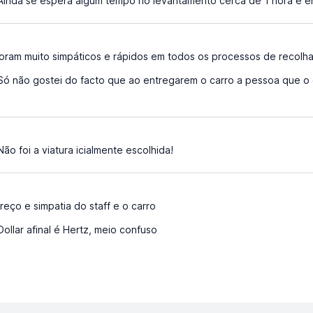
inda se espera algum tempo no levantamento cerca de 1 hora e e
oram muito simpáticos e rápidos em todos os processos de recolh
ó não gostei do facto que ao entregarem o carro a pessoa que o
ão foi a viatura icialmente escolhida!
reço e simpatia do staff e o carro
ollar afinal é Hertz, meio confuso