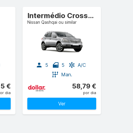
Intermédio Crossover
Nissan Qashqai ou similar
C
5
5
A/C
Man.
15 €
58,79 €
or dia
por dia
Ver