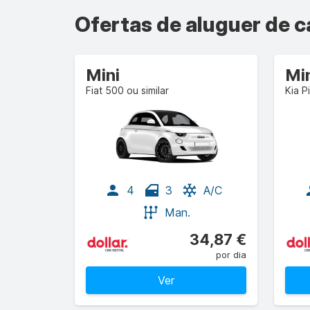
Ofertas de aluguer de c
Mini
Mi
Fiat 500 ou similar
Kia P
4
3
A/C
Man.
34,87 €
por dia
Ver