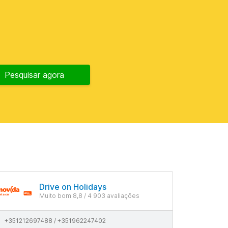
Pesquisar agora
Drive on Holidays
Muito bom 8,8 / 4 903 avaliações
+351212697488 / +351962247402