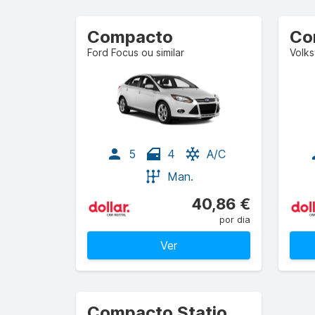
Compacto
Ford Focus ou similar
Volks
5
4
A/C
Man.
40,86 €
por dia
Ver
Compacto Stationwagon