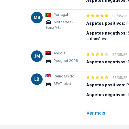
Aspetos negativos:
A
Portugal
28/05/26
MS
Mercedes-
Aspetos positivos:
F
Benz Vito
Aspetos negativos:
S
automático.
Angola
26/05/26
JM
Peugeot 2008
Aspetos negativos:
N
Reino Unido
23/05/26
LB
SEAT Ibiza
Aspetos positivos:
P
Aspetos negativos:
D
Ver mais