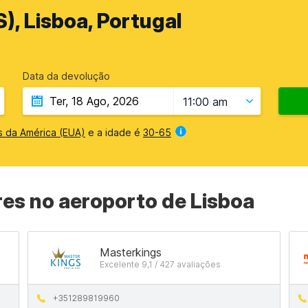
), Lisboa, Portugal
Data da devolução
11:00 am
s da América (EUA)
e a idade é
30-65
es no aeroporto de Lisboa
Masterkings
Excelente 9,1 / 427 avaliações
+351289819960