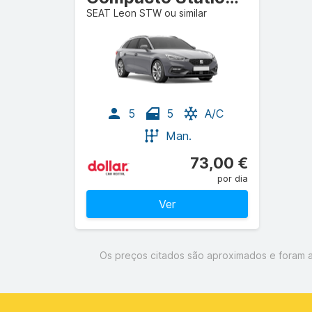
SEAT Leon STW ou similar
5
5
A/C
Man.
73,00 €
por dia
Ver
Os preços citados são aproximados e foram a