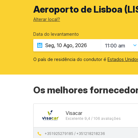
Aeroporto de Lisboa (LIS
Alterar local?
Data do levantamento
11:00 am
O país de residência do condutor é
Estados Unido
Os melhores fornecedor
Visacar
Excelente 9,4 / 106 avaliações
+351925279185 / +351218218236