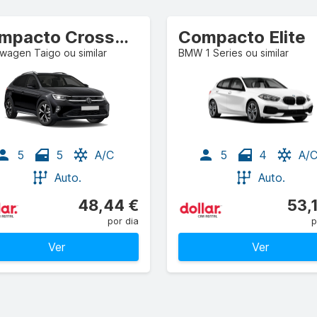
Compacto Crossover
Compacto Elite
wagen Taigo ou similar
BMW 1 Series ou similar
5
5
A/C
5
4
A/
Auto.
Auto.
48,44 €
53,
por dia
p
Ver
Ver