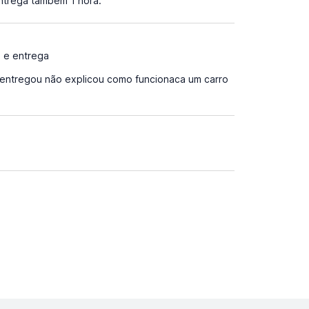
ntrega também 1 hora.
a e entrega
 entregou não explicou como funcionaca um carro