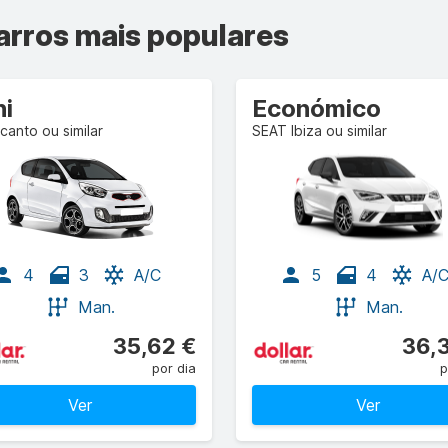
arros mais populares
ni
Económico
icanto ou similar
SEAT Ibiza ou similar
4
3
A/C
5
4
A/
Man.
Man.
35,62 €
36,
por dia
p
Ver
Ver