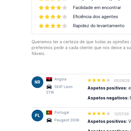
Facilidade em encontrar
Eficiência dos agentes
Rapidez do levantamento
Queremos ter a certeza de que todas as opiniões aq
preferimos pedir a cada cliente que nos deixe a s
fiáveis.
Angola
05/08/26
NR
SEAT Leon
Aspetos positivos:
e
STW
Aspetos negativos:
Portugal
12/07/26
PL
Peugeot 2008
Aspetos positivos:
V