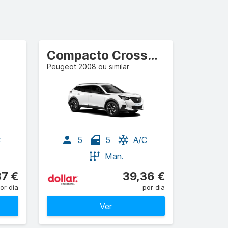
Compacto Crossover
Peugeot 2008 ou similar
C
5
5
A/C
Man.
37 €
39,36 €
or dia
por dia
Ver