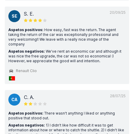
20/09/25
S. E.
SE
Aspetos positivos:
How easy, fast was the return. The agent
taking the return of the car was exceptionally professional and
very welcoming!! We leave with a really nice image of the
company
Aspetos negativos:
We've rent an economic car and although it
was nice the free upgrade, the car was not so economical :)
However, we appreciate the good will and intention.
Renault Clio
28/07/25
C. A.
CA
Aspetos positivos:
There wasn't anything I liked or anything
positive that stood out.
Aspetos negativos:
1) I didn't like how difficult it was to get
information about how or where to catch the shuttle. 2) I didn't like