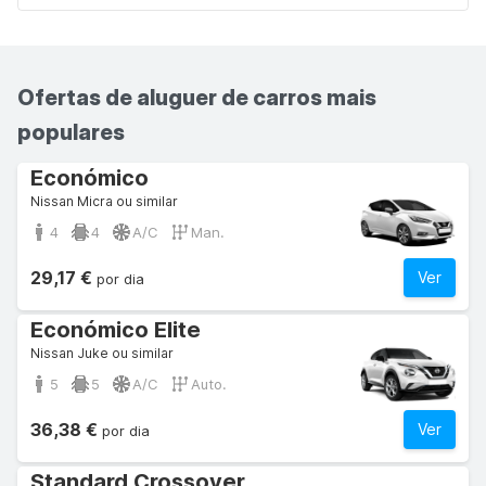
Ofertas de aluguer de carros mais
populares
Económico
Nissan Micra ou similar
4
4
A/C
Man.
29,17 €
Ver
por dia
Económico Elite
Nissan Juke ou similar
5
5
A/C
Auto.
36,38 €
Ver
por dia
Standard Crossover