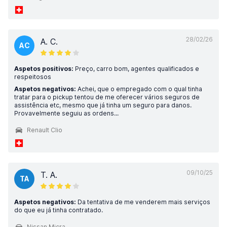
28/02/26
A. C.
AC
Aspetos positivos:
Preço, carro bom, agentes qualificados e
respeitosos
Aspetos negativos:
Achei, que o empregado com o qual tinha
tratar para o pickup tentou de me oferecer vários seguros de
assistência etc, mesmo que já tinha um seguro para danos.
Provavelmente seguiu as ordens...
Renault Clio
09/10/25
T. A.
TA
Aspetos negativos:
Da tentativa de me venderem mais serviços
do que eu já tinha contratado.
Nissan Micra