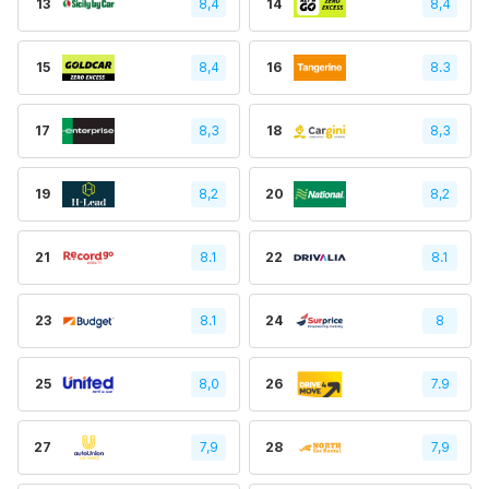
13
8,4
14
8,4
15
8,4
16
8.3
17
8,3
18
8,3
19
8,2
20
8,2
21
8.1
22
8.1
23
8.1
24
8
25
8,0
26
7.9
27
7,9
28
7,9