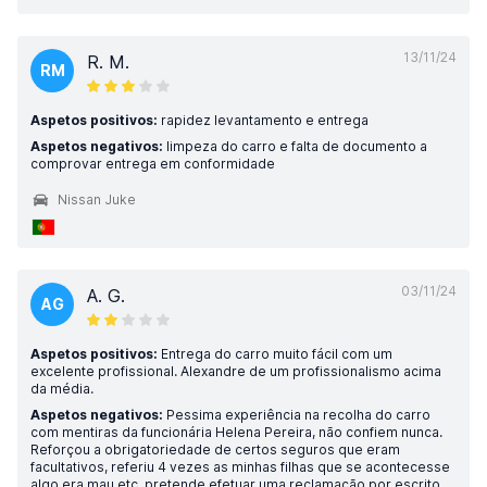
13/11/24
R. M.
RM
Aspetos positivos:
rapidez levantamento e entrega
Aspetos negativos:
limpeza do carro e falta de documento a
comprovar entrega em conformidade
Nissan Juke
03/11/24
A. G.
AG
Aspetos positivos:
Entrega do carro muito fácil com um
excelente profissional. Alexandre de um profissionalismo acima
da média.
Aspetos negativos:
Pessima experiência na recolha do carro
com mentiras da funcionária Helena Pereira, não confiem nunca.
Reforçou a obrigatoriedade de certos seguros que eram
facultativos, referiu 4 vezes as minhas filhas que se acontecesse
algo era mau etc, pretende efetuar uma reclamação por escrito.