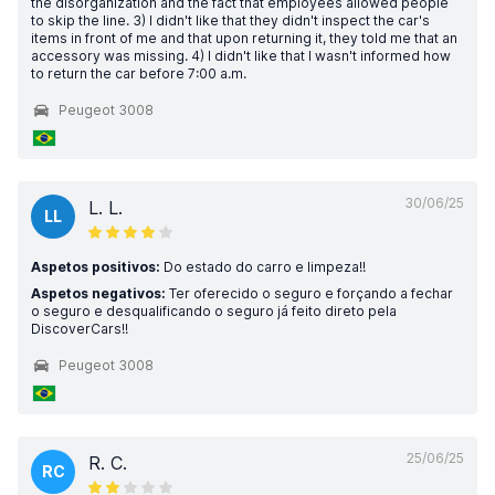
the disorganization and the fact that employees allowed people
to skip the line. 3) I didn't like that they didn't inspect the car's
items in front of me and that upon returning it, they told me that an
accessory was missing. 4) I didn't like that I wasn't informed how
to return the car before 7:00 a.m.
Peugeot 3008
30/06/25
L. L.
LL
Aspetos positivos:
Do estado do carro e limpeza!!
Aspetos negativos:
Ter oferecido o seguro e forçando a fechar
o seguro e desqualificando o seguro já feito direto pela
DiscoverCars!!
Peugeot 3008
25/06/25
R. C.
RC