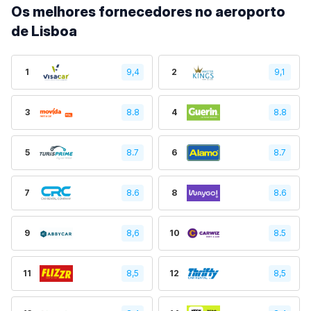
Os melhores fornecedores no aeroporto
de Lisboa
1
9,4
2
9,1
3
8.8
4
8.8
5
8.7
6
8.7
7
8.6
8
8.6
9
8,6
10
8.5
11
8,5
12
8,5