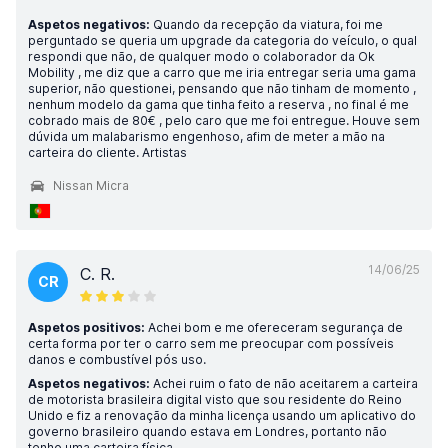
Aspetos negativos:
Quando da recepção da viatura, foi me
perguntado se queria um upgrade da categoria do veículo, o qual
respondi que não, de qualquer modo o colaborador da Ok
Mobility , me diz que a carro que me iria entregar seria uma gama
superior, não questionei, pensando que não tinham de momento ,
nenhum modelo da gama que tinha feito a reserva , no final é me
cobrado mais de 80€ , pelo caro que me foi entregue. Houve sem
dúvida um malabarismo engenhoso, afim de meter a mão na
carteira do cliente. Artistas
Nissan Micra
14/06/25
C. R.
CR
Aspetos positivos:
Achei bom e me ofereceram segurança de
certa forma por ter o carro sem me preocupar com possíveis
danos e combustível pós uso.
Aspetos negativos:
Achei ruim o fato de não aceitarem a carteira
de motorista brasileira digital visto que sou residente do Reino
Unido e fiz a renovação da minha licença usando um aplicativo do
governo brasileiro quando estava em Londres, portanto não
tenho uma carteira física.