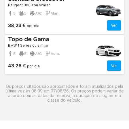
Peugeot 3008 ou similar
5
5
A/C
Man.
38,23 €
Ver
por dia
Topo de Gama
BMW 1 Series ou similar
5
5
A/C
Auto.
43,26 €
Ver
por dia
Os preços citados são aproximados e foram atualizados pela
última vez às 08:39 em 07/08/26. Os preços podem variar de
acordo com as datas da reserva, a duração do aluguer e a
classe do veículo.