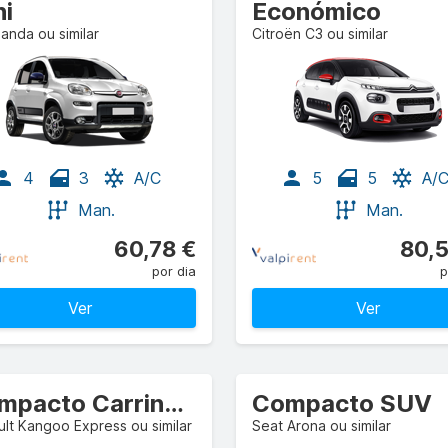
ni
Económico
Panda ou similar
Citroën C3 ou similar
4
3
A/C
5
5
A/
Man.
Man.
60,78 €
80,5
por dia
p
Ver
Ver
Compacto Carrinha/camião comercial
Compacto SUV
lt Kangoo Express ou similar
Seat Arona ou similar