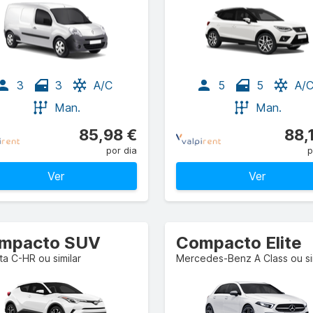
3
3
A/C
5
5
A/
Man.
Man.
85,98 €
88,
por dia
p
Ver
Ver
mpacto SUV
Compacto Elite
a C-HR ou similar
Mercedes-Benz A Class ou si