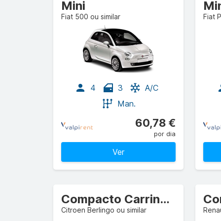
Mini
Mi
Fiat 500 ou similar
Fiat 
4
3
A/C
Man.
60,78 €
por dia
Ver
Compacto Carrinha/camião comercial
Citroen Berlingo ou similar
Renau