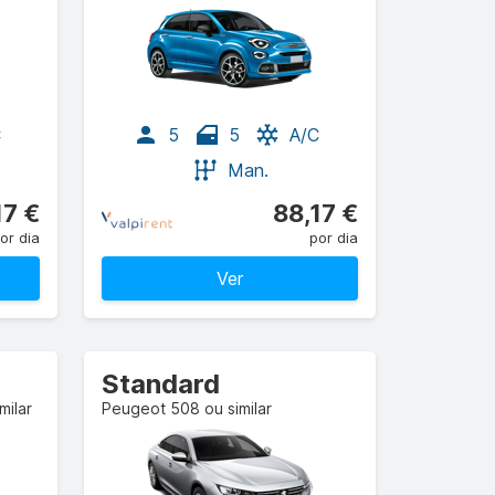
C
5
5
A/C
Man.
17 €
88,17 €
or dia
por dia
Ver
Standard
milar
Peugeot 508 ou similar