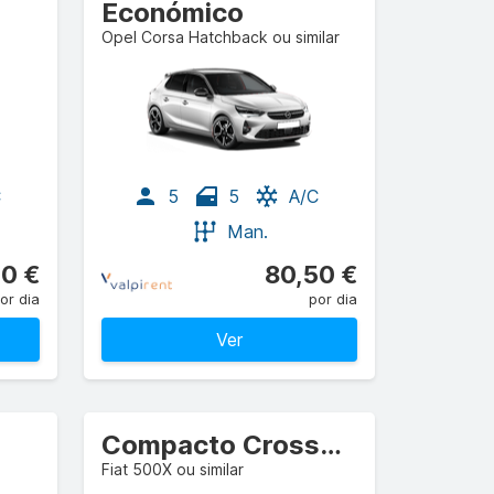
Económico
Opel Corsa Hatchback ou similar
C
5
5
A/C
Man.
0 €
80,50 €
or dia
por dia
Ver
Compacto Crossover
Fiat 500X ou similar