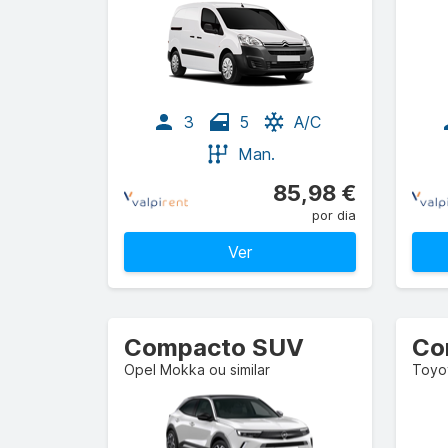
3
5
A/C
Man.
85,98 €
por dia
Ver
Compacto SUV
Co
Opel Mokka ou similar
Toyot