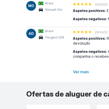
Brasil
02/06/22
MO
Renault Clio
Aspetos positivos:
E
Aspetos negativos:
N
Brasil
29/04/22
AD
Peugeot 208
Aspetos positivos:
R
devolução
Aspetos negativos:
H
companhia o recebes
Ver mais
Ofertas de aluguer de c