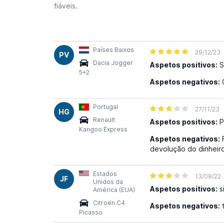
fiáveis.
Países Baixos
29/12/23
PV
Dacia Jogger
Aspetos positivos:
S
5+2
Aspetos negativos:
O
Portugal
27/11/23
HG
Renault
Aspetos positivos:
P
Kangoo Express
Aspetos negativos:
F
devolução do dinheiro 
Estados
13/08/22
JF
Unidos da
Aspetos positivos:
s
América (EUA)
Citroën C4
Aspetos negativos:
t
Picasso