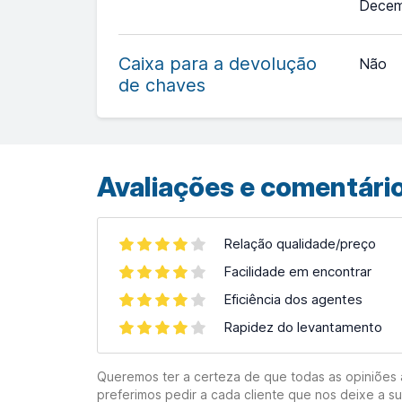
Decem
+
−
Caixa para a devolução
Não
de chaves
Leaflet
| ©
OpenStreetMap
contributors ©
CARTO
Avaliações e comentário
Relação qualidade/preço
Facilidade em encontrar
Eficiência dos agentes
Rapidez do levantamento
Queremos ter a certeza de que todas as opiniões aq
preferimos pedir a cada cliente que nos deixe a s