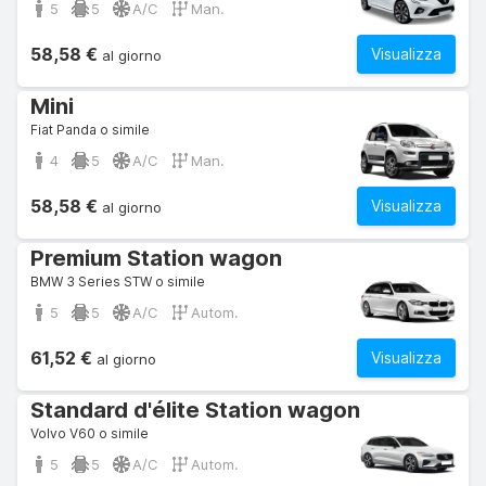
5
5
A/C
Man.
58,58 €
Visualizza
al giorno
Mini
Fiat Panda o simile
4
5
A/C
Man.
58,58 €
Visualizza
al giorno
Premium Station wagon
BMW 3 Series STW o simile
5
5
A/C
Autom.
61,52 €
Visualizza
al giorno
Standard d'élite Station wagon
Volvo V60 o simile
5
5
A/C
Autom.