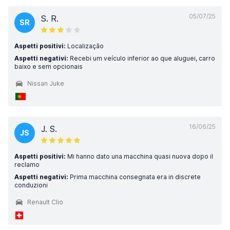
05/07/25
S. R.
SR
Aspetti positivi:
Localização
Aspetti negativi:
Recebi um veículo inferior ao que aluguei, carro
baixo e sem opcionais
Nissan Juke
16/06/25
J. S.
JS
Aspetti positivi:
Mi hanno dato una macchina quasi nuova dopo il
reclamo
Aspetti negativi:
Prima macchina consegnata era in discrete
conduzioni
Renault Clio