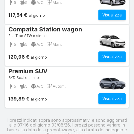
5
5
A/C
Man.
117,54 €
Visualizza
al giorno
Compatta Station wagon
Fiat Tipo STW o simile
5
5
A/C
Man.
120,96 €
Visualizza
al giorno
Premium SUV
BYD Seal o simile
5
5
A/C
Autom.
139,89 €
Visualizza
al giorno
I prezzi indicati sopra sono approssimativi e sono aggiornati
alle 07:16 del giorno 03/08/26. I prezzi possono variare in
base alla data della prenotazione, alla durata del noleggio e