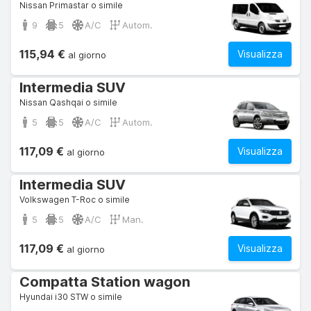
Nissan Primastar o simile
9
5
A/C
Autom.
115,94 €
Visualizza
al giorno
Intermedia SUV
Nissan Qashqai o simile
5
5
A/C
Autom.
117,09 €
Visualizza
al giorno
Intermedia SUV
Volkswagen T-Roc o simile
5
5
A/C
Man.
117,09 €
Visualizza
al giorno
Compatta Station wagon
Hyundai i30 STW o simile