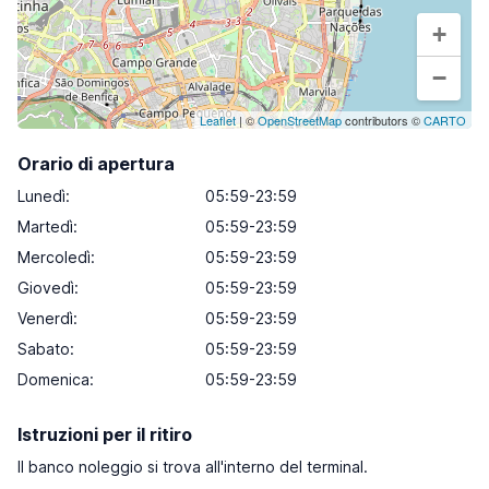
+
−
Leaflet
| ©
OpenStreetMap
contributors ©
CARTO
Orario di apertura
Lunedì
:
05:59-23:59
Martedì
:
05:59-23:59
Mercoledì
:
05:59-23:59
Giovedì
:
05:59-23:59
Venerdì
:
05:59-23:59
Sabato
:
05:59-23:59
Domenica
:
05:59-23:59
Istruzioni per il ritiro
Il banco noleggio si trova all'interno del terminal.