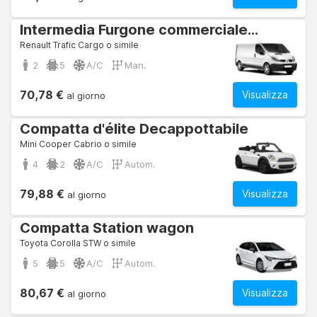
Intermedia Furgone commerciale/autocarro
Renault Trafic Cargo o simile
2
5
A/C
Man.
70,78 €
Visualizza
al giorno
Compatta d'élite Decappottabile
Mini Cooper Cabrio o simile
4
2
A/C
Autom.
79,88 €
Visualizza
al giorno
Compatta Station wagon
Toyota Corolla STW o simile
5
5
A/C
Autom.
80,67 €
Visualizza
al giorno