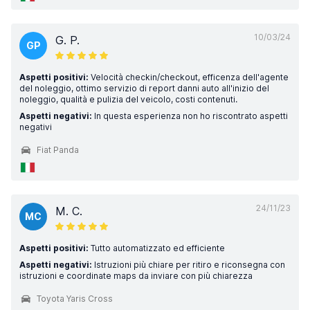
10/03/24
G. P.
GP
Aspetti positivi:
Velocità checkin/checkout, efficenza dell'agente
del noleggio, ottimo servizio di report danni auto all'inizio del
noleggio, qualità e pulizia del veicolo, costi contenuti.
Aspetti negativi:
In questa esperienza non ho riscontrato aspetti
negativi
Fiat Panda
24/11/23
M. C.
MC
Aspetti positivi:
Tutto automatizzato ed efficiente
Aspetti negativi:
Istruzioni più chiare per ritiro e riconsegna con
istruzioni e coordinate maps da inviare con più chiarezza
Toyota Yaris Cross