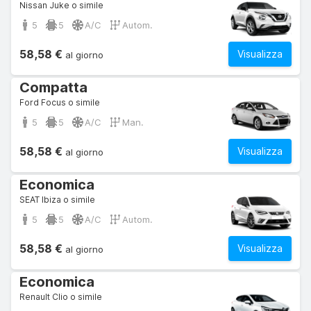
Nissan Juke o simile
5
5
A/C
Autom.
58,58 €
Visualizza
al giorno
Compatta
Ford Focus o simile
5
5
A/C
Man.
58,58 €
Visualizza
al giorno
Economica
SEAT Ibiza o simile
5
5
A/C
Autom.
58,58 €
Visualizza
al giorno
Economica
Renault Clio o simile