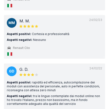
24/02/23
M. M.
MM
Aspetti positivi:
Cortesia e professionalità
Aspetti negativi:
Nessuno
Renault Clio
24/02/22
G. D.
GD
Aspetti positivi:
rapidità ed efficienza, autocompilazione dei
moduli con assistenza del personale, auto in perfette condizioni,
riconsegna con attesa zero minuti
Aspetti negativi:
tra le lingue contemplate dai moduli online non
ho trovato l'italiano, prezzo non bassissimo, ma in fondo
correttamente adeguato alla qualità del servizio