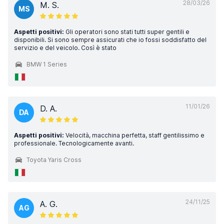
28/03/26
M. S.
MS
Aspetti positivi:
Gli operatori sono stati tutti super gentili e
disponibili. Si sono sempre assicurati che io fossi soddisfatto del
servizio e del veicolo. Così è stato
BMW 1 Series
11/01/26
D. A.
DA
Aspetti positivi:
Velocità, macchina perfetta, staff gentilissimo e
professionale. Tecnologicamente avanti.
Toyota Yaris Cross
24/11/25
A. G.
AG