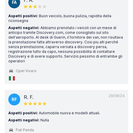
F. A.
FA
Aspetti positivi:
Buon veicolo, buona pulizia, rapidita della
riconsegna
Aspetti negativi:
Abbiamo prenotato i veicoli con un mese di
anticipo tramite Discovery.com, come consigliato sul sito
dell'aeroporto. Al desk di Guerin, il fornitore dei van, non risultava
la prenotazione fatta attraverso discovery. Cosi piu alti perché
senza prenotazione, caparra versata a discovery persa,
registrazione tutto da capo, nessuna possibilita di contattare
Discovery e di avere supporto. Servizio pessimo di entrambe gli
operatori
Opel Vivaro
29/08/24
R. F.
RF
Aspetti positivi:
Automobile nuova e modelli attuali.
Aspetti negativi:
Nulla
Fiat Panda