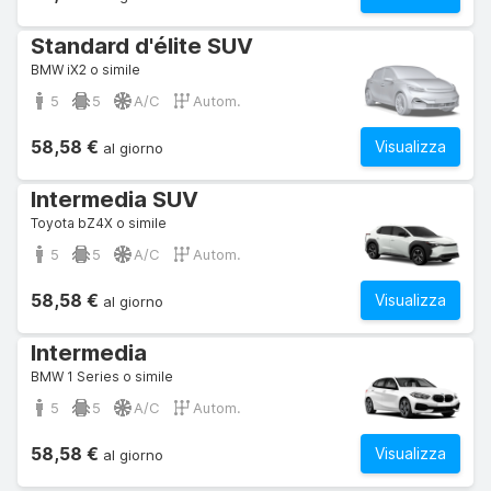
Standard d'élite SUV
BMW iX2 o simile
5
5
A/C
Autom.
58,58 €
Visualizza
al giorno
Intermedia SUV
Toyota bZ4X o simile
5
5
A/C
Autom.
58,58 €
Visualizza
al giorno
Intermedia
BMW 1 Series o simile
5
5
A/C
Autom.
58,58 €
Visualizza
al giorno