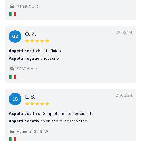
Renault Clio
22/05/24
O. Z.
OZ
Aspetti positivi:
tutto fluido
Aspetti negativi:
nessuno
SEAT Arona
21/03/24
L. S.
LS
Aspetti positivi:
Completamente soddisfatto
Aspetti negativi:
Non saprei descriverne
Hyundai i30 STW