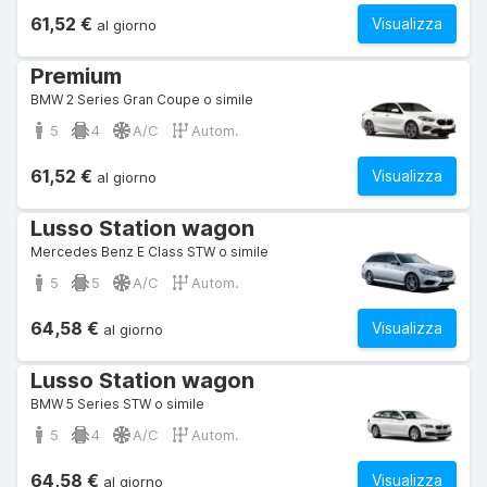
61,52 €
Visualizza
al giorno
Premium
BMW 2 Series Gran Coupe o simile
5
4
A/C
Autom.
61,52 €
Visualizza
al giorno
Lusso Station wagon
Mercedes Benz E Class STW o simile
5
5
A/C
Autom.
64,58 €
Visualizza
al giorno
Lusso Station wagon
BMW 5 Series STW o simile
5
4
A/C
Autom.
64,58 €
Visualizza
al giorno