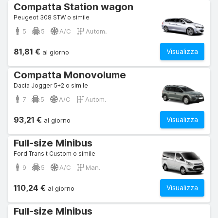
Compatta Station wagon
Peugeot 308 STW o simile
5
5
A/C
Autom.
81,81 €
Visualizza
al giorno
Compatta Monovolume
Dacia Jogger 5+2 o simile
7
5
A/C
Autom.
93,21 €
Visualizza
al giorno
Full-size Minibus
Ford Transit Custom o simile
9
5
A/C
Man.
110,24 €
Visualizza
al giorno
Full-size Minibus