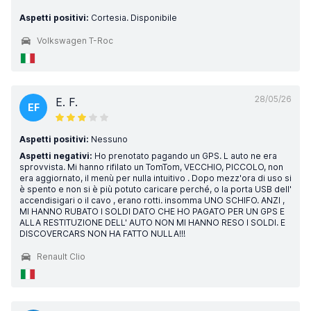
Aspetti positivi:
Cortesia. Disponibile
Volkswagen T-Roc
28/05/26
E. F.
EF
Aspetti positivi:
Nessuno
Aspetti negativi:
Ho prenotato pagando un GPS. L auto ne era
sprovvista. Mi hanno rifilato un TomTom, VECCHIO, PICCOLO, non
era aggiornato, il menù per nulla intuitivo . Dopo mezz'ora di uso si
è spento e non si è più potuto caricare perché, o la porta USB dell'
accendisigari o il cavo , erano rotti. insomma UNO SCHIFO. ANZI ,
MI HANNO RUBATO I SOLDI DATO CHE HO PAGATO PER UN GPS E
ALLA RESTITUZIONE DELL' AUTO NON MI HANNO RESO I SOLDI. E
DISCOVERCARS NON HA FATTO NULLA!!!
Renault Clio