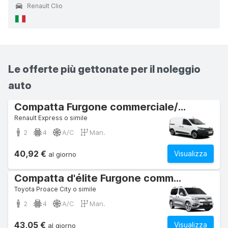
Renault Clio
Le offerte più gettonate per il noleggio
auto
Compatta Furgone commerciale/autocarro
Renault Express o simile
2
4
A/C
Man.
40,92 €
Visualizza
al giorno
Compatta d'élite Furgone commerciale/autocarro
Toyota Proace City o simile
2
4
A/C
Man.
43,05 €
Visualizza
al giorno