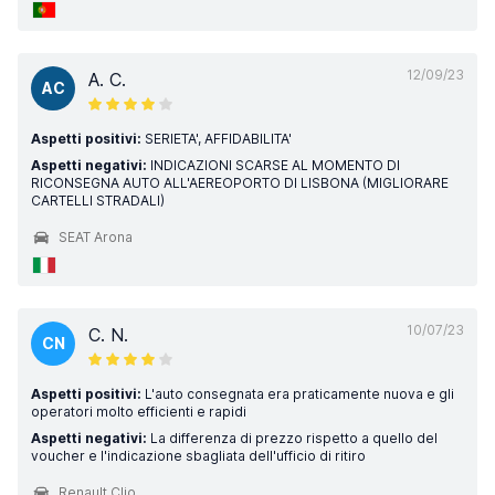
12/09/23
A. C.
AC
Aspetti positivi:
SERIETA', AFFIDABILITA'
Aspetti negativi:
INDICAZIONI SCARSE AL MOMENTO DI
RICONSEGNA AUTO ALL'AEREOPORTO DI LISBONA (MIGLIORARE
CARTELLI STRADALI)
SEAT Arona
10/07/23
C. N.
CN
Aspetti positivi:
L'auto consegnata era praticamente nuova e gli
operatori molto efficienti e rapidi
Aspetti negativi:
La differenza di prezzo rispetto a quello del
voucher e l'indicazione sbagliata dell'ufficio di ritiro
Renault Clio