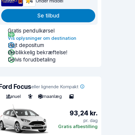
7,4
Under middel
Se tilbud
Gratis pendulkørsel
Vis oplysninger om destination
Højt depositum
Øjeblikkelig bekræftelse!
Delvis forudbetaling
Ford Focus
eller lignende Kompakt
Manuel
5
Klimaanlæg
5
93,24 kr.
pr. dag
Gratis afbestilling