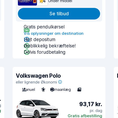
7,4
Under middel
Se tilbud
Gratis pendulkørsel
Vis oplysninger om destination
Højt depositum
Øjeblikkelig bekræftelse!
Delvis forudbetaling
Volkswagen Polo
eller lignende Økonomi
Manuel
5
Klimaanlæg
3
.
93,17 kr.
g
g
pr. dag
Gratis afbestilling