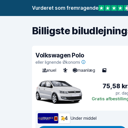
Vurderet som fremragende
Billigste biludlejnin
Volkswagen Polo
eller lignende Økonomi
Manuel
5
Klimaanlæg
5
75,58 kr
pr. da
Gratis afbestillin
7,4
Under middel