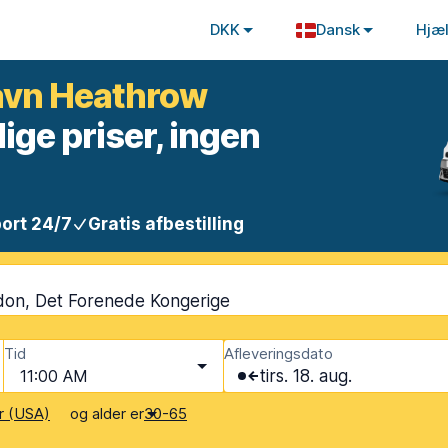
DKK
Dansk
Hjæ
havn Heathrow
lige priser, ingen
ort 24/7
Gratis afbestilling
don, Det Forenede Kongerige
Tid
Afleveringsdato
11:00 AM
tirs. 18. aug.
og alder er
r (USA)
30-65