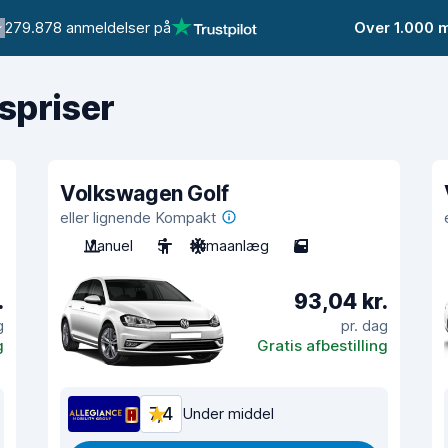
279.878 anmeldelser på
Over 1.000 
gspriser
Volkswagen Golf
eller lignende Kompakt
Manuel
5
Klimaanlæg
5
.
93,04 kr.
g
pr. dag
g
Gratis afbestilling
7,4
Under middel