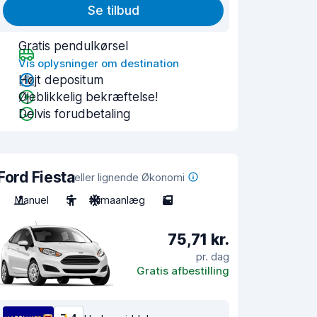
Se tilbud
Gratis pendulkørsel
Vis oplysninger om destination
Højt depositum
Øjeblikkelig bekræftelse!
Delvis forudbetaling
Ford Fiesta
eller lignende Økonomi
Manuel
5
Klimaanlæg
5
75,71 kr.
pr. dag
Gratis afbestilling