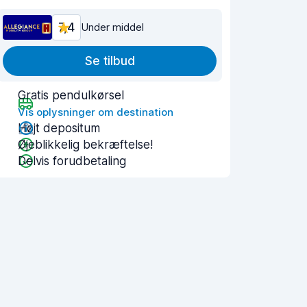
7,4
Under middel
Se tilbud
Gratis pendulkørsel
Vis oplysninger om destination
Højt depositum
Øjeblikkelig bekræftelse!
Delvis forudbetaling