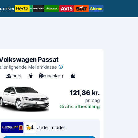
mærker
Volkswagen Passat
eller lignende Mellemklasse
Manuel
5
Klimaanlæg
4
121,86 kr.
pr. dag
Gratis afbestilling
7,4
Under middel