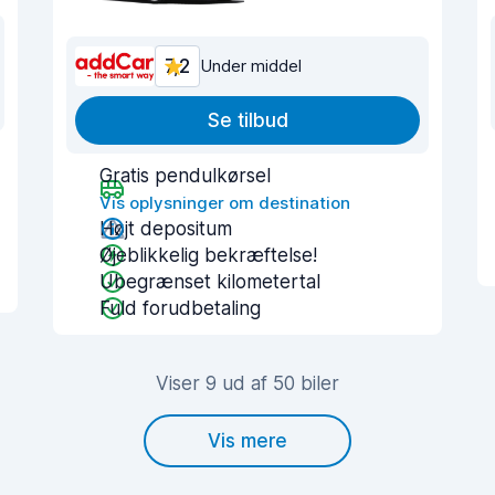
7,2
Under middel
Se tilbud
Gratis pendulkørsel
Vis oplysninger om destination
Højt depositum
Øjeblikkelig bekræftelse!
Ubegrænset kilometertal
Fuld forudbetaling
Viser 9 ud af 50 biler
Vis mere