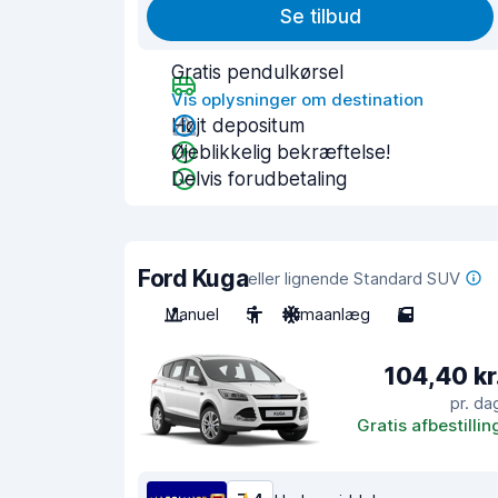
Se tilbud
Gratis pendulkørsel
Vis oplysninger om destination
Højt depositum
Øjeblikkelig bekræftelse!
Delvis forudbetaling
Ford Kuga
eller lignende Standard SUV
Manuel
5
Klimaanlæg
5
104,40 kr
pr. da
Gratis afbestillin