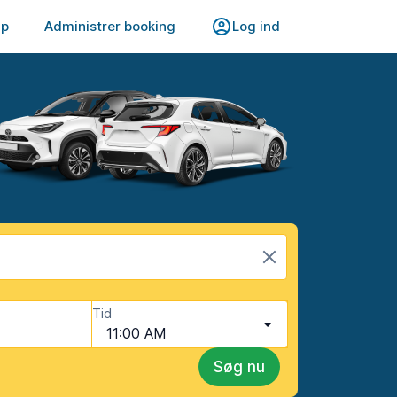
lp
Administrer booking
Log ind
Tid
11:00 AM
Søg nu