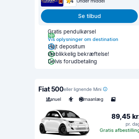
7,4
Under middel
Se tilbud
Gratis pendulkørsel
Vis oplysninger om destination
Højt depositum
Øjeblikkelig bekræftelse!
Delvis forudbetaling
Fiat 500
eller lignende Mini
Manuel
4
Klimaanlæg
2
89,45 kr
pr. da
Gratis afbestillin