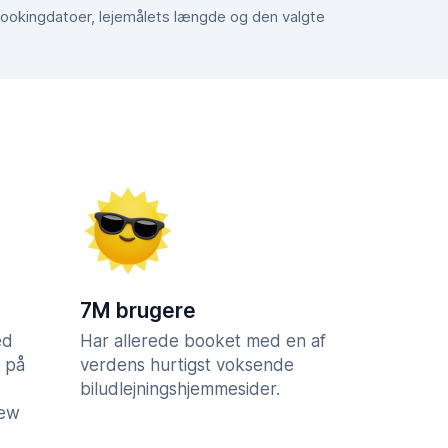
e bookingdatoer, lejemålets længde og den valgte
7M brugere
ed
Har allerede booket med en af
 på
verdens hurtigst voksende
biludlejningshjemmesider.
iew