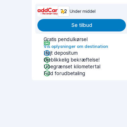
7,2
Under middel
Se tilbud
Gratis pendulkørsel
Vis oplysninger om destination
Højt depositum
Øjeblikkelig bekræftelse!
Ubegrænset kilometertal
Fuld forudbetaling