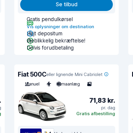
Se tilbud
Gratis pendulkørsel
Vis oplysninger om destination
Højt depositum
Øjeblikkelig bekræftelse!
Delvis forudbetaling
Fiat 500C
eller lignende Mini Cabriolet
Manuel
4
Klimaanlæg
2
.
71,83 kr.
g
pr. dag
g
Gratis afbestilling