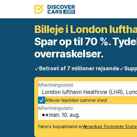
Billeje i London luft
Spar op til 70 %. Tyde
overraskelser.
Betroet af 7 millioner rejsende
Supp
Afhentningssted
London lufthavn Heathrow (LHR), Lon
Aflever lejebilen samme sted
Afhentningsdato
man. 10. aug.
Førers bopælsland er
Amerikas Forenede State