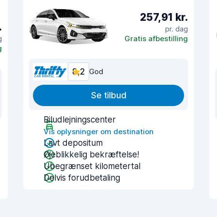
257,91 kr.
.
pr. dag
g
Gratis afbestilling
g
8,2
God
Se tilbud
Biludlejningscenter
Vis oplysninger om destination
Lavt depositum
Øjeblikkelig bekræftelse!
Ubegrænset kilometertal
Delvis forudbetaling