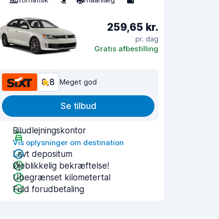
259,65 kr.
pr. dag
Gratis afbestilling
8,8
Meget god
Se tilbud
Biludlejningskontor
Vis oplysninger om destination
Lavt depositum
Øjeblikkelig bekræftelse!
Ubegrænset kilometertal
Fuld forudbetaling