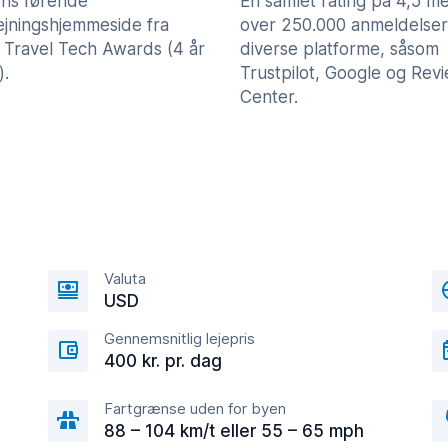
ns førende
En samlet rating på 4,5 m
lejningshjemmeside fra
over 250.000 anmeldelser
 Travel Tech Awards (4 år
diverse platforme, såsom
).
Trustpilot, Google og Rev
Center.
Valuta
USD
Gennemsnitlig lejepris
400 kr. pr. dag
Fartgrænse uden for byen
88 – 104 km/t eller 55 – 65 mph