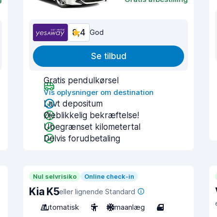
8,4
God
Se tilbud
Gratis pendulkørsel
Vis oplysninger om destination
Lavt depositum
Øjeblikkelig bekræftelse!
Ubegrænset kilometertal
Delvis forudbetaling
Nul selvrisiko
Online check-in
Kia K5
eller lignende Standard
Automatisk
5
Klimaanlæg
4