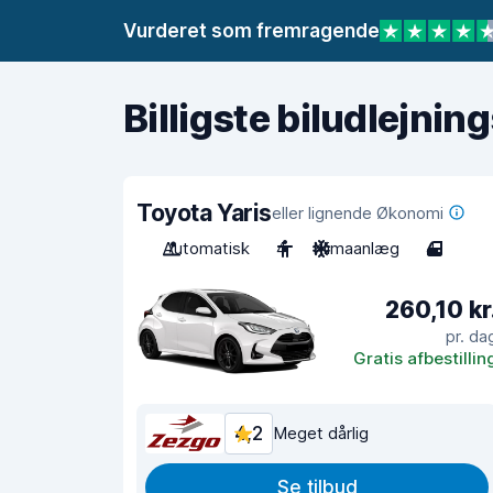
Vurderet som fremragende
Billigste biludlejnin
Toyota Yaris
eller lignende Økonomi
Automatisk
4
Klimaanlæg
4
260,10 kr
pr. da
Gratis afbestillin
4,2
Meget dårlig
Se tilbud