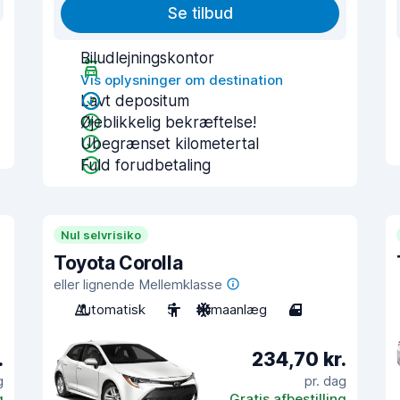
Se tilbud
Biludlejningskontor
Vis oplysninger om destination
Lavt depositum
Øjeblikkelig bekræftelse!
Ubegrænset kilometertal
Fuld forudbetaling
Nul selvrisiko
Toyota Corolla
eller lignende Mellemklasse
Automatisk
5
Klimaanlæg
4
.
234,70 kr.
g
pr. dag
g
Gratis afbestilling