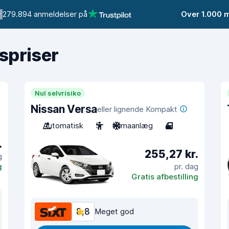
279.894 anmeldelser på
Over 1.000 
gspriser
Nul selvrisiko
Nissan Versa
eller lignende Kompakt
Automatisk
5
Klimaanlæg
4
.
255,27 kr.
g
g
pr. dag
Gratis afbestilling
8,8
Meget god