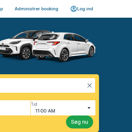
lp
Administrer booking
Log ind
Tid
11:00 AM
Søg nu