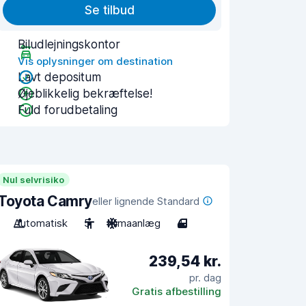
Se tilbud
Biludlejningskontor
Vis oplysninger om destination
Lavt depositum
Øjeblikkelig bekræftelse!
Fuld forudbetaling
Nul selvrisiko
Toyota Camry
eller lignende Standard
Automatisk
5
Klimaanlæg
4
239,54 kr.
pr. dag
Gratis afbestilling