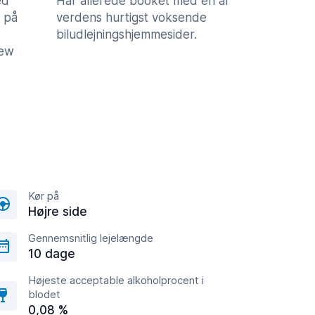
ed
Har allerede booket med en af
 på
verdens hurtigst voksende
biludlejningshjemmesider.
iew
Kør på
Højre side
Gennemsnitlig lejelængde
10 dage
Højeste acceptable alkoholprocent i
blodet
0,08 %