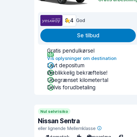
8,4
God
Se tilbud
Gratis pendulkørsel
Vis oplysninger om destination
Lavt depositum
Øjeblikkelig bekræftelse!
Ubegrænset kilometertal
Delvis forudbetaling
Nul selvrisiko
Nissan Sentra
eller lignende Mellemklasse
Automatisk
5
Klimaanlæg
4