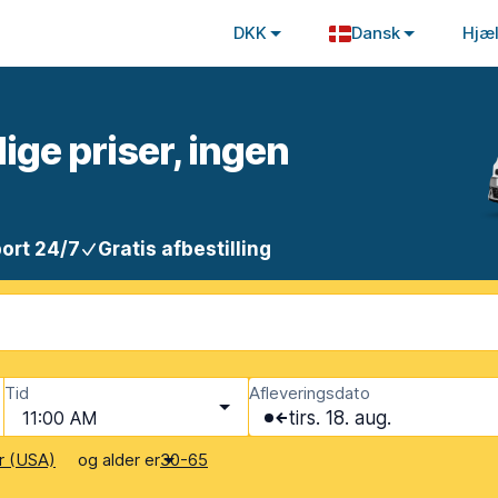
DKK
Dansk
Hjæ
lige priser, ingen
ort 24/7
Gratis afbestilling
Tid
Afleveringsdato
11:00 AM
tirs. 18. aug.
og alder er
r (USA)
30-65