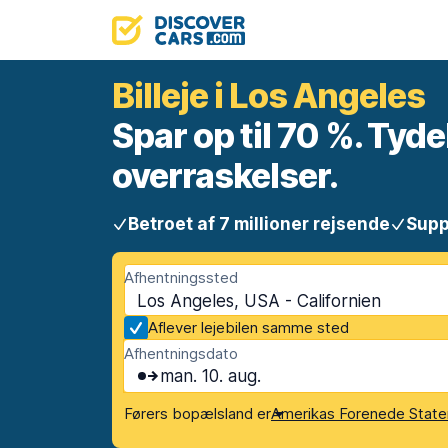
Billeje i Los Angeles
Spar op til 70 %. Tyde
overraskelser.
Betroet af 7 millioner rejsende
Supp
Afhentningssted
Los Angeles, USA - Californien
Aflever lejebilen samme sted
Afhentningsdato
man. 10. aug.
Førers bopælsland er
Amerikas Forenede State