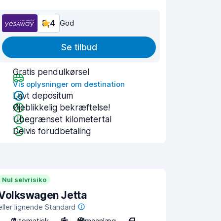
8,4
God
Se tilbud
Gratis pendulkørsel
Vis oplysninger om destination
Lavt depositum
Øjeblikkelig bekræftelse!
Ubegrænset kilometertal
Delvis forudbetaling
Nul selvrisiko
Volkswagen Jetta
eller lignende Standard
Automatisk
5
Klimaanlæg
4