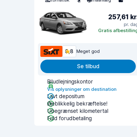
257,61 kr
pr. da
Gratis afbestillin
8,8
Meget god
Se tilbud
Biludlejningskontor
Vis oplysninger om destination
Lavt depositum
Øjeblikkelig bekræftelse!
Ubegrænset kilometertal
Fuld forudbetaling