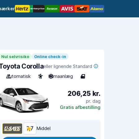
mærker
Nul selvrisiko
Online check-in
Toyota Corolla
eller lignende Standard
Automatisk
5
Klimaanlæg
4
206,25 kr.
pr. dag
Gratis afbestilling
7,7
Middel