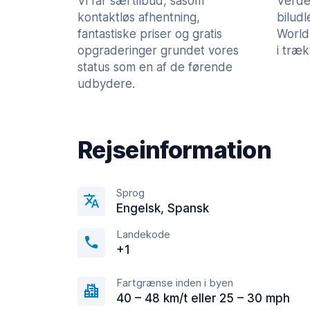
Vi får særtilbud, såsom
Verde
kontaktløs afhentning,
bilud
fantastiske priser og gratis
World
opgraderinger grundet vores
i træk
status som en af de førende
udbydere.
Rejseinformation
Sprog
Engelsk, Spansk
Landekode
+1
Fartgrænse inden i byen
40 – 48 km/t eller 25 – 30 mph