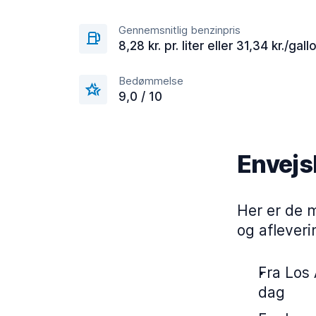
Gennemsnitlig benzinpris
8,28 kr. pr. liter eller 31,34 kr./gall
Bedømmelse
9,0 / 10
Envejsl
Her er de 
og afleveri
Fra Los 
dag