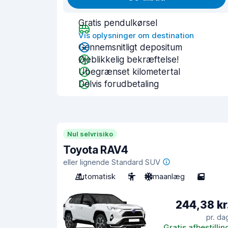
Gratis pendulkørsel
Vis oplysninger om destination
Gennemsnitligt depositum
Øjeblikkelig bekræftelse!
Ubegrænset kilometertal
Delvis forudbetaling
Nul selvrisiko
Toyota RAV4
eller lignende Standard SUV
Automatisk
5
Klimaanlæg
5
244,38 kr
pr. da
Gratis afbestillin