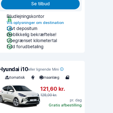
Se tilbud
Biludlejningskontor
Vis oplysninger om destination
Lavt depositum
Øjeblikkelig bekræftelse!
Ubegrænset kilometertal
Fuld forudbetaling
Hyundai i10
eller lignende Mini
Automatisk
4
Klimaanlæg
4
121,60 kr.
128,00 kr.
pr. dag
Gratis afbestilling