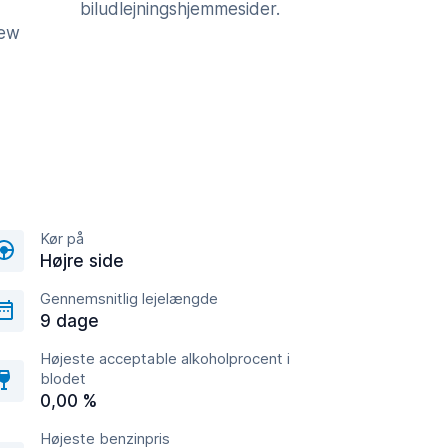
biludlejningshjemmesider.
iew
Kør på
Højre side
Gennemsnitlig lejelængde
9 dage
Højeste acceptable alkoholprocent i
blodet
0,00 %
Højeste benzinpris