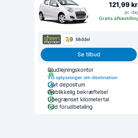
121,99 kr
pr. da
Gratis afbestillin
7,9
Middel
Se tilbud
Biludlejningskontor
Vis oplysninger om destination
Lavt depositum
Øjeblikkelig bekræftelse!
Ubegrænset kilometertal
Fuld forudbetaling