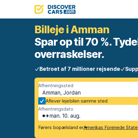
Billeje i Amman
Spar op til 70 %. Tyde
overraskelser.
Betroet af 7 millioner rejsende
Supp
Afhentningssted
Amman, Jordan
Aflever lejebilen samme sted
Afhentningsdato
man. 10. aug.
Førers bopælsland er
Amerikas Forenede State