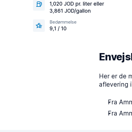
1,020 JOD pr. liter eller
3,861 JOD/gallon
Bedømmelse
9,1 / 10
Envejs
Her er de 
aflevering 
Fra Amma
Fra Amma