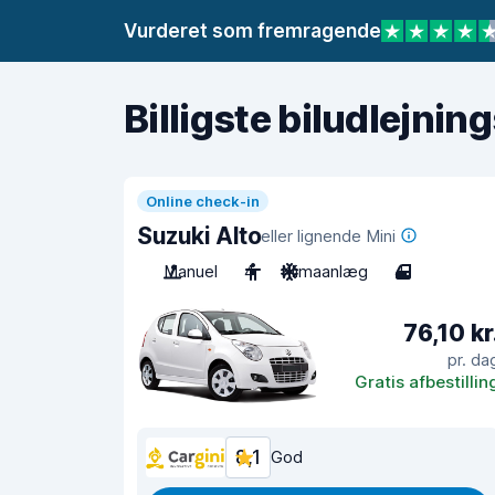
Vurderet som fremragende
Billigste biludlejnin
Online check-in
Suzuki Alto
eller lignende Mini
Manuel
4
Klimaanlæg
4
76,10 kr
pr. da
Gratis afbestillin
8,1
God