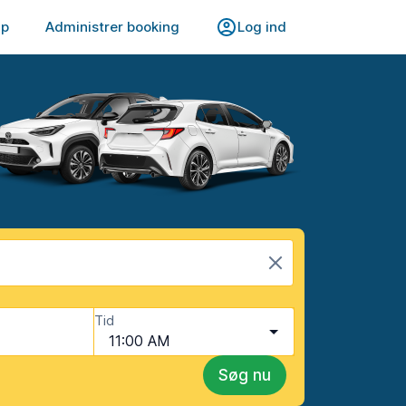
lp
Administrer booking
Log ind
Tid
11:00 AM
Søg nu