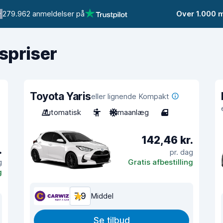
279.962 anmeldelser på
Over 1.000 
gspriser
Toyota Yaris
eller lignende Kompakt
Automatisk
5
Klimaanlæg
4
142,46 kr.
.
pr. dag
g
Gratis afbestilling
g
7,9
Middel
Se tilbud