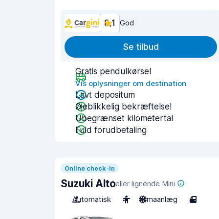
8,1
God
Se tilbud
Gratis pendulkørsel
Vis oplysninger om destination
Lavt depositum
Øjeblikkelig bekræftelse!
Ubegrænset kilometertal
Fuld forudbetaling
Online check-in
Suzuki Alto
eller lignende Mini
Automatisk
4
Klimaanlæg
4