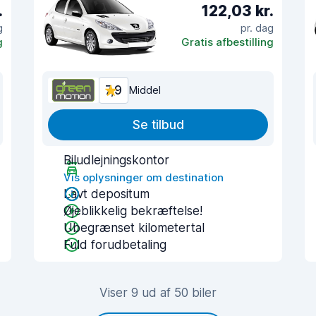
.
122,03 kr.
g
pr. dag
g
Gratis afbestilling
7,9
Middel
Se tilbud
Biludlejningskontor
Vis oplysninger om destination
Lavt depositum
Øjeblikkelig bekræftelse!
Ubegrænset kilometertal
Fuld forudbetaling
Viser 9 ud af 50 biler