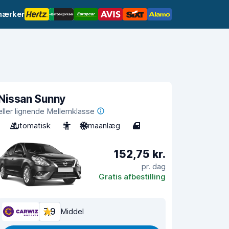
mærker
Nissan Sunny
eller lignende Mellemklasse
Automatisk
5
Klimaanlæg
4
152,75 kr.
pr. dag
Gratis afbestilling
7,9
Middel