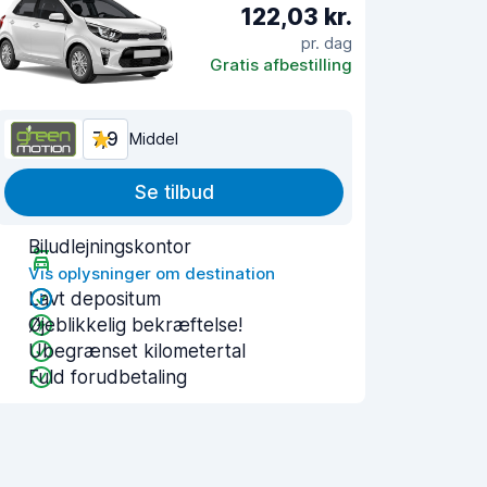
122,03 kr.
pr. dag
Gratis afbestilling
7,9
Middel
Se tilbud
Biludlejningskontor
Vis oplysninger om destination
Lavt depositum
Øjeblikkelig bekræftelse!
Ubegrænset kilometertal
Fuld forudbetaling