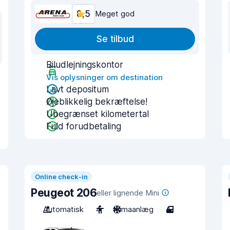
8,5
Meget god
Se tilbud
Biludlejningskontor
Vis oplysninger om destination
Lavt depositum
Øjeblikkelig bekræftelse!
Ubegrænset kilometertal
Fuld forudbetaling
Online check-in
Peugeot 206
eller lignende Mini
Automatisk
4
Klimaanlæg
4