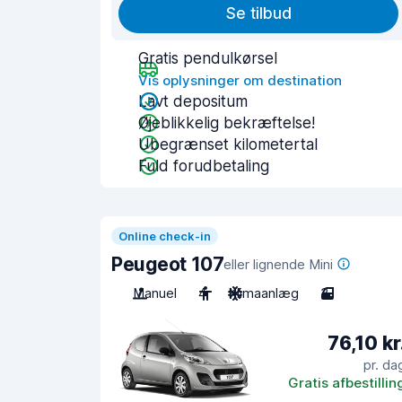
Se tilbud
Gratis pendulkørsel
Vis oplysninger om destination
Lavt depositum
Øjeblikkelig bekræftelse!
Ubegrænset kilometertal
Fuld forudbetaling
Online check-in
Peugeot 107
eller lignende Mini
Manuel
4
Klimaanlæg
3
76,10 kr
pr. da
Gratis afbestillin