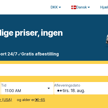
DKK
Dansk
Hjæ
lige priser, ingen
ort 24/7
Gratis afbestilling
Tid
Afleveringsdato
11:00 AM
tirs. 18. aug.
og alder er
r (USA)
30-65