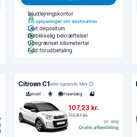
Biludlejningskontor
Vis oplysninger om destination
Lavt depositum
Øjeblikkelig bekræftelse!
Ubegrænset kilometertal
Fuld forudbetaling
Citroen C1
eller lignende Mini
Manuel
4
Klimaanlæg
4
107,23 kr.
112,87 kr.
.
pr. dag
g
Gratis afbestilling
g