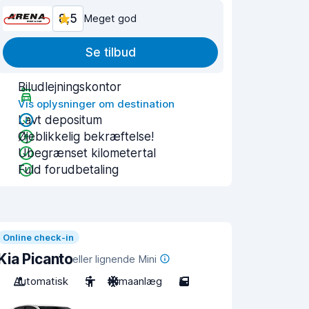
8,5
Meget god
Se tilbud
Biludlejningskontor
Vis oplysninger om destination
Lavt depositum
Øjeblikkelig bekræftelse!
Ubegrænset kilometertal
Fuld forudbetaling
Online check-in
Kia Picanto
eller lignende Mini
Automatisk
5
Klimaanlæg
5