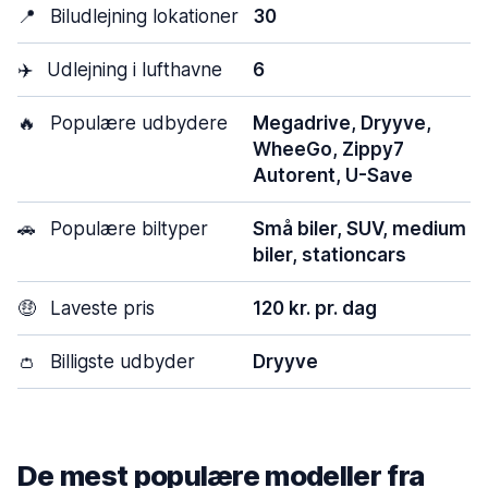
📍
Biludlejning lokationer
30
✈️
Udlejning i lufthavne
6
🔥
Populære udbydere
Megadrive, Dryyve,
WheeGo, Zippy7
Autorent, U-Save
🚗
Populære biltyper
Små biler, SUV, medium
biler, stationcars
🤑
Laveste pris
120 kr. pr. dag
👛
Billigste udbyder
Dryyve
De mest populære modeller fra