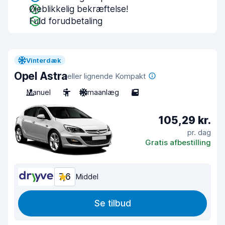
Øjeblikkelig bekræftelse!
Fuld forudbetaling
Vinterdæk
Opel Astra
eller lignende Kompakt
Manuel
5
Klimaanlæg
5
105,29 kr.
pr. dag
Gratis afbestilling
7,6
Middel
Se tilbud