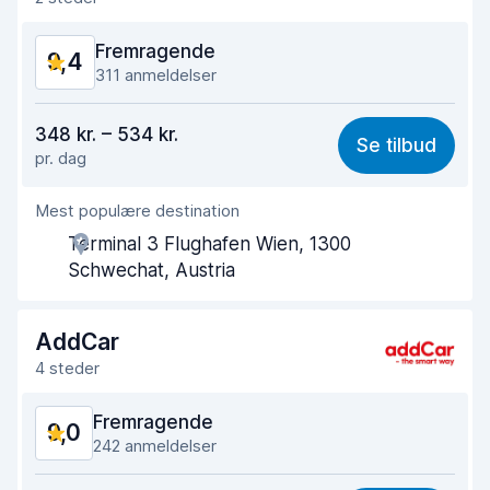
Fremragende
9,4
311 anmeldelser
Værdi for pengene
9,1
348 kr. – 534 kr.
Se tilbud
pr. dag
Nemt at finde
9,6
Mest populære destination
Agentens hjælpsomhed
9,4
Terminal 3 Flughafen Wien, 1300
Afhentningshastighed
9,6
Schwechat, Austria
Afleveringshastighed
9,5
AddCar
Renlighed af bilen
9,4
4 steder
Bilens tilstand
9,2
Fremragende
9,0
242 anmeldelser
Værdi for pengene
8,4