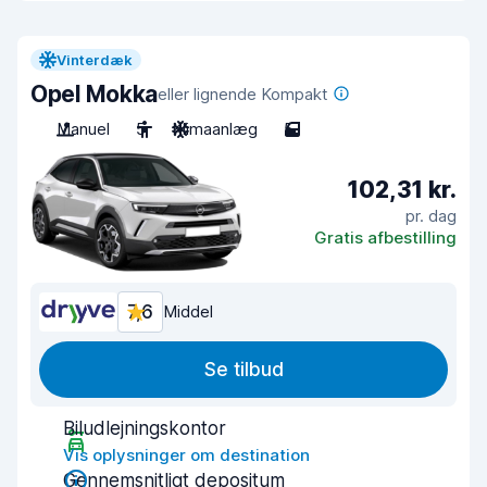
Vinterdæk
Opel Mokka
eller lignende Kompakt
Manuel
5
Klimaanlæg
5
102,31 kr.
pr. dag
Gratis afbestilling
7,6
Middel
Se tilbud
Biludlejningskontor
Vis oplysninger om destination
Gennemsnitligt depositum