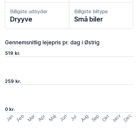
Billigste udbyder
Billigste biltype
Dryyve
Små biler
Gennemsnitlig lejepris pr. dag i Østrig
519 kr.
259 kr.
0 kr.
Nov
Dec
Feb
Aug
Sep
Mar
Okt
Jan
Apr
Maj
Jun
Jul