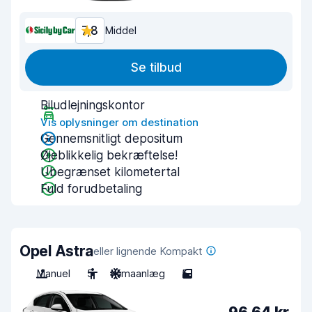
7,8
Middel
Se tilbud
Biludlejningskontor
Vis oplysninger om destination
Gennemsnitligt depositum
Øjeblikkelig bekræftelse!
Ubegrænset kilometertal
Fuld forudbetaling
Opel Astra
eller lignende Kompakt
Manuel
5
Klimaanlæg
5