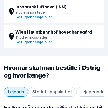
Innsbruck lufthavn (INN)
D
9 udlejningssteder
Se tilgængelige biler
Wien Hauptbahnhof hovedbanegård
E
11 udlejningssteder
Se tilgængelige biler
Hvornår skal man bestille i Østrig
og hvor længe?
Lejepris
Stedets popularitet
Lejeperiode
Hvilken måned er det billigst at leje en bil