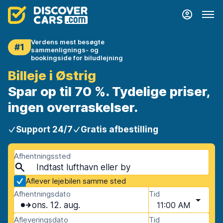
Verdens mest besøgte
#1
sammenlignings- og
bookingside for biludlejning
Billeje i Østrig
Spar op til 70 %. Tydelige priser,
ingen overraskelser.
Support 24/7
Gratis afbestilling
Afhentningssted
Aflever lejebilen samme sted
Afhentningsdato
Tid
ons. 12. aug.
11:00 AM
Afleveringsdato
Tid