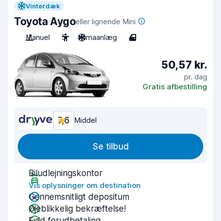
Vinterdæk
Toyota Aygo
eller lignende Mini
Manuel
5
Klimaanlæg
4
50,57 kr.
pr. dag
Gratis afbestilling
7,6
Middel
Se tilbud
Biludlejningskontor
Vis oplysninger om destination
Gennemsnitligt depositum
Øjeblikkelig bekræftelse!
Fuld forudbetaling