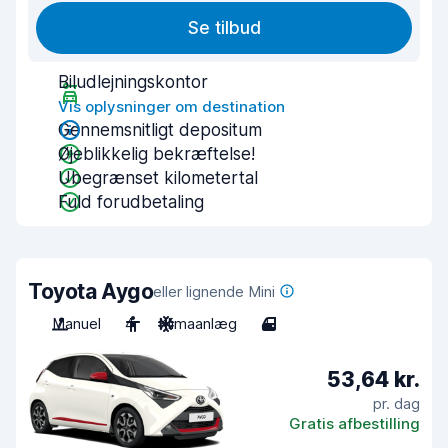
Se tilbud
Biludlejningskontor
Vis oplysninger om destination
Gennemsnitligt depositum
Øjeblikkelig bekræftelse!
Ubegrænset kilometertal
Fuld forudbetaling
Toyota Aygo
eller lignende Mini
Manuel
4
Klimaanlæg
4
53,64 kr.
pr. dag
Gratis afbestilling