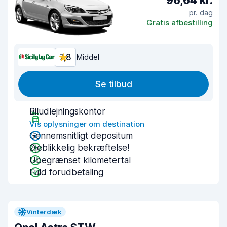
96,64 kr.
pr. dag
Gratis afbestilling
7,8
Middel
Se tilbud
Biludlejningskontor
Vis oplysninger om destination
Gennemsnitligt depositum
Øjeblikkelig bekræftelse!
Ubegrænset kilometertal
Fuld forudbetaling
Vinterdæk