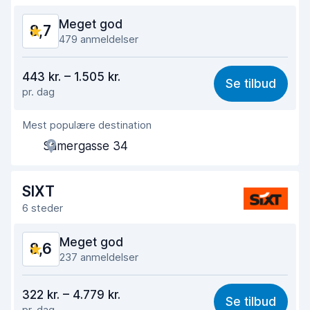
Bilens tilstand
8,8
Meget god
8,7
479 anmeldelser
Værdi for pengene
8,4
443 kr. – 1.505 kr.
Se tilbud
pr. dag
Nemt at finde
8,7
Mest populære destination
Agentens hjælpsomhed
8,7
Samergasse 34
Afhentningshastighed
8,4
Afleveringshastighed
9,0
SIXT
6 steder
Renlighed af bilen
8,8
Meget god
8,6
Bilens tilstand
8,6
237 anmeldelser
Værdi for pengene
8,1
322 kr. – 4.779 kr.
Se tilbud
pr. dag