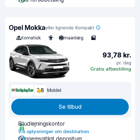
Opel Mokka
eller lignende Kompakt
Automatisk
5
Klimaanlæg
5
93,78 kr.
pr. dag
Gratis afbestilling
7,8
Middel
Se tilbud
Biludlejningskontor
Vis oplysninger om destination
Gennemsnitligt depositum