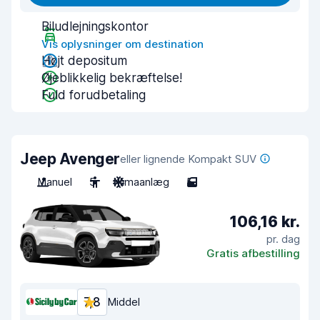
Biludlejningskontor
Vis oplysninger om destination
Højt depositum
Øjeblikkelig bekræftelse!
Fuld forudbetaling
Jeep Avenger
eller lignende Kompakt SUV
Manuel
5
Klimaanlæg
5
106,16 kr.
pr. dag
Gratis afbestilling
7,8
Middel