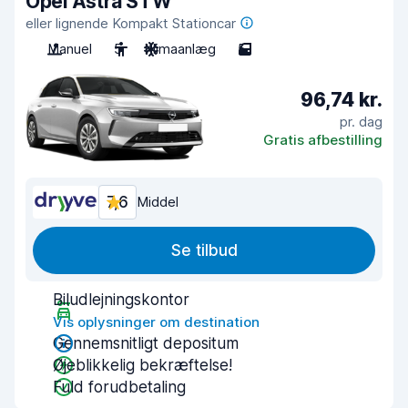
Opel Astra STW
eller lignende Kompakt Stationcar
Manuel
5
Klimaanlæg
5
96,74 kr.
pr. dag
Gratis afbestilling
7,6
Middel
Se tilbud
Biludlejningskontor
Vis oplysninger om destination
Gennemsnitligt depositum
Øjeblikkelig bekræftelse!
Fuld forudbetaling