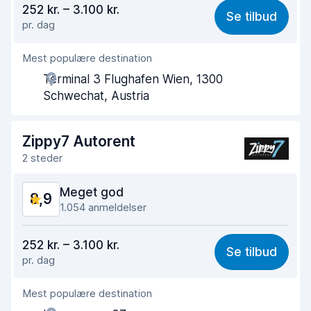
252 kr. – 3.100 kr.
Se tilbud
pr. dag
Nemt at finde
9,1
Mest populære destination
Agentens hjælpsomhed
8,6
Terminal 3 Flughafen Wien, 1300
Afhentningshastighed
9,0
Schwechat, Austria
Afleveringshastighed
9,2
Zippy7 Autorent
Renlighed af bilen
9,1
2 steder
Bilens tilstand
9,3
Meget god
8,9
1.054 anmeldelser
Værdi for pengene
8,7
252 kr. – 3.100 kr.
Se tilbud
pr. dag
Nemt at finde
8,5
Mest populære destination
Agentens hjælpsomhed
8,8