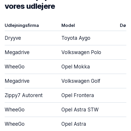
vores udlejere
Udlejningsfirma
Model
Døre
Dryyve
Toyota Aygo
4
Megadrive
Volkswagen Polo
4
WheeGo
Opel Mokka
5
Megadrive
Volkswagen Golf
4
Zippy7 Autorent
Opel Frontera
5
WheeGo
Opel Astra STW
5
WheeGo
Opel Astra
5