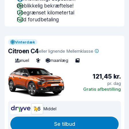
Øjeblikkelig bekræftelse!
Ubegrænset kilometertal
Fuld forudbetaling
Vinterdæk
Citroen C4
eller lignende Mellemklasse
Manuel
5
Klimaanlæg
5
121,45 kr.
pr. dag
Gratis afbestilling
7,6
Middel
Se tilbud