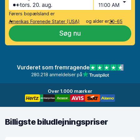
tors. 20. aug.
11:00 AM
Førers bopælsland er
og alder er
Amerikas Forenede Stater (USA)
30-65
Søg nu
Vurderet som fremragende
280.218 anmeldelser på
Over 1.000 mærker
Billigste biludlejningspriser