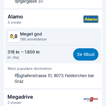
Ungargasse 37.
Afhentningshastighed
8,9
Afleveringshastighed
9,1
Alamo
4 steder
Renlighed af bilen
9,0
Meget god
8,8
Bilens tilstand
9,1
186 anmeldelser
Værdi for pengene
8,4
318 kr. – 1.800 kr.
Se tilbud
pr. dag
Nemt at finde
8,8
Mest populære destination
Agentens hjælpsomhed
8,8
Flughafenstrasse 51, 8073 Feldkirchen bei
Afhentningshastighed
8,8
Graz
Afleveringshastighed
8,9
Megadrive
Renlighed af bilen
9,1
2 steder