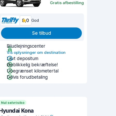
Gratis afbestilling
8,0
God
Se tilbud
Biludlejningscenter
Vis oplysninger om destination
Lavt depositum
Øjeblikkelig bekræftelse!
Ubegrænset kilometertal
Delvis forudbetaling
Nul selvrisiko
Hyundai Kona