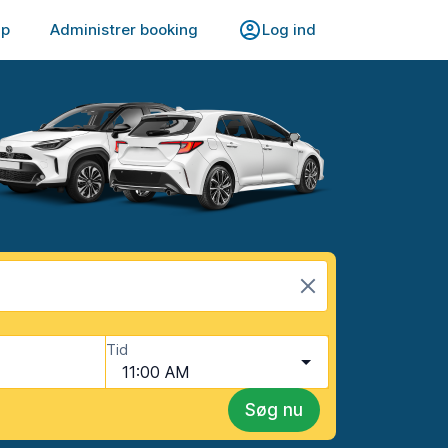
lp
Administrer booking
Log ind
Tid
11:00 AM
Søg nu