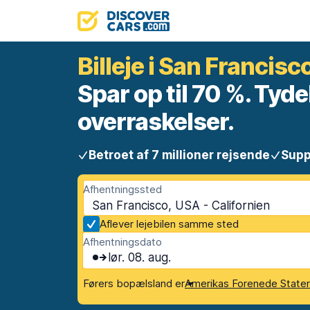
Billeje i San Francisc
Spar op til 70 %. Tyde
overraskelser.
Betroet af 7 millioner rejsende
Supp
Afhentningssted
San Francisco, USA - Californien
Aflever lejebilen samme sted
Afhentningsdato
lør. 08. aug.
Førers bopælsland er
Amerikas Forenede State