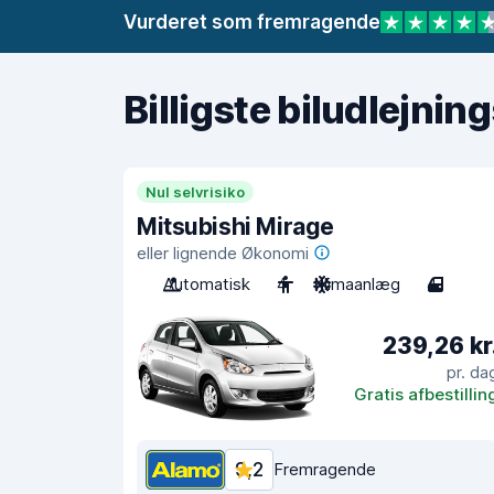
Vurderet som fremragende
Billigste biludlejnin
Nul selvrisiko
Mitsubishi Mirage
eller lignende Økonomi
Automatisk
4
Klimaanlæg
4
239,26 kr
pr. da
Gratis afbestillin
9,2
Fremragende