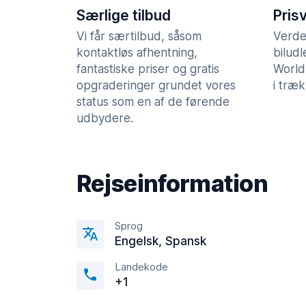
Særlige tilbud
Pris
Vi får særtilbud, såsom
Verde
kontaktløs afhentning,
bilud
fantastiske priser og gratis
World
opgraderinger grundet vores
i træk
status som en af de førende
udbydere.
Rejseinformation
Sprog
Engelsk, Spansk
Landekode
+1