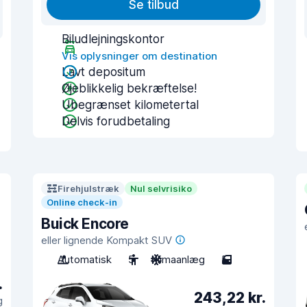
Se tilbud
Biludlejningskontor
Vis oplysninger om destination
Lavt depositum
Øjeblikkelig bekræftelse!
Ubegrænset kilometertal
Delvis forudbetaling
Firehjulstræk
Nul selvrisiko
Online check-in
Buick Encore
eller lignende Kompakt SUV
Automatisk
5
Klimaanlæg
5
.
243,22 kr.
g