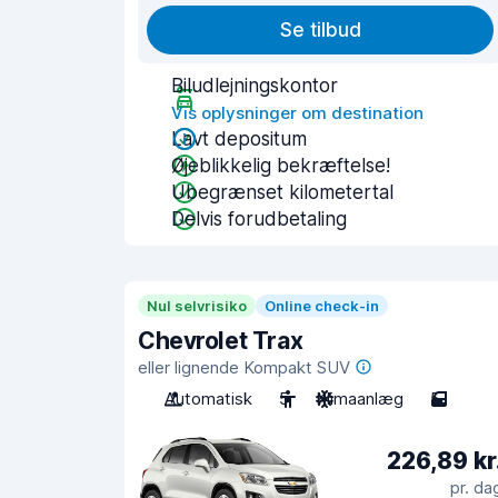
Se tilbud
Biludlejningskontor
Vis oplysninger om destination
Lavt depositum
Øjeblikkelig bekræftelse!
Ubegrænset kilometertal
Delvis forudbetaling
Nul selvrisiko
Online check-in
Chevrolet Trax
eller lignende Kompakt SUV
Automatisk
5
Klimaanlæg
5
226,89 kr
pr. da