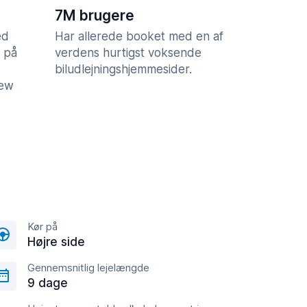
7M brugere
ed
Har allerede booket med en af
 på
verdens hurtigst voksende
biludlejningshjemmesider.
iew
Kør på
Højre side
Gennemsnitlig lejelængde
9 dage