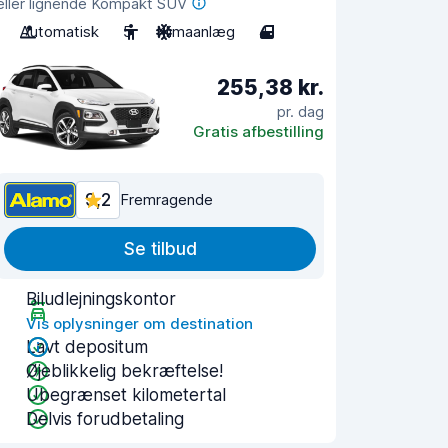
eller lignende Kompakt SUV
Automatisk
5
Klimaanlæg
4
255,38 kr.
pr. dag
Gratis afbestilling
9,2
Fremragende
Se tilbud
Biludlejningskontor
Vis oplysninger om destination
Lavt depositum
Øjeblikkelig bekræftelse!
Ubegrænset kilometertal
Delvis forudbetaling