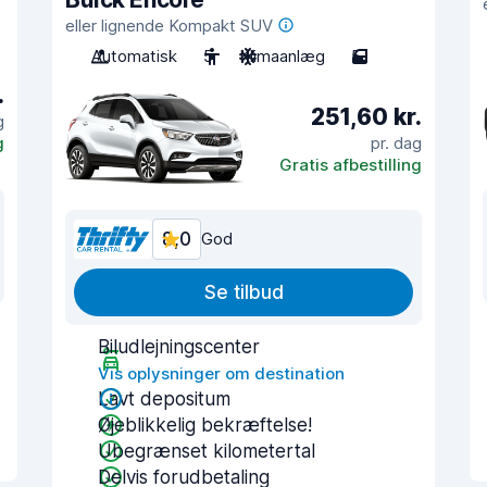
eller lignende Kompakt SUV
Automatisk
5
Klimaanlæg
5
.
251,60 kr.
g
g
pr. dag
Gratis afbestilling
8,0
God
Se tilbud
Biludlejningscenter
Vis oplysninger om destination
Lavt depositum
Øjeblikkelig bekræftelse!
Ubegrænset kilometertal
Delvis forudbetaling