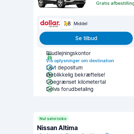
Gratis afbestillin
7,8
Middel
Se tilbud
Biludlejningskontor
Vis oplysninger om destination
Lavt depositum
Øjeblikkelig bekræftelse!
Ubegrænset kilometertal
Delvis forudbetaling
Nul selvrisiko
Nissan Altima