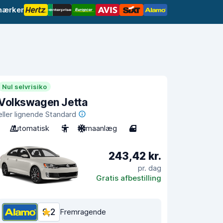
mærker
Nul selvrisiko
Volkswagen Jetta
eller lignende Standard
Automatisk
5
Klimaanlæg
4
243,42 kr.
pr. dag
Gratis afbestilling
9,2
Fremragende