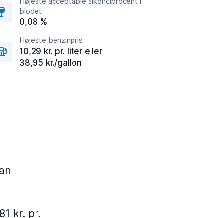
Højeste acceptable alkoholprocent i
blodet
0,08 %
Højeste benzinpris
10,29 kr. pr. liter eller
38,95 kr./gallon
San
1 kr. pr.