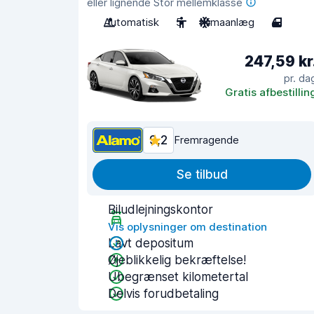
eller lignende Stor mellemklasse
Automatisk
5
Klimaanlæg
4
247,59 kr
pr. da
Gratis afbestillin
9,2
Fremragende
Se tilbud
Biludlejningskontor
Vis oplysninger om destination
Lavt depositum
Øjeblikkelig bekræftelse!
Ubegrænset kilometertal
Delvis forudbetaling