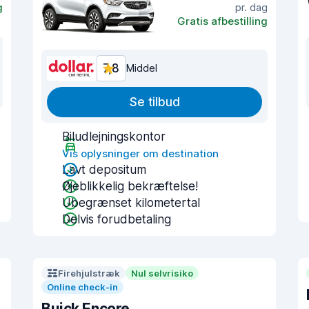
g
pr. dag
Gratis afbestilling
7,8
Middel
Se tilbud
Biludlejningskontor
Vis oplysninger om destination
Lavt depositum
Øjeblikkelig bekræftelse!
Ubegrænset kilometertal
Delvis forudbetaling
Firehjulstræk
Nul selvrisiko
Online check-in
Buick Encore