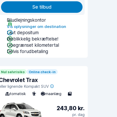
Se tilbud
Biludlejningskontor
Vis oplysninger om destination
Lavt depositum
Øjeblikkelig bekræftelse!
Ubegrænset kilometertal
Delvis forudbetaling
Nul selvrisiko
Online check-in
Chevrolet Trax
eller lignende Kompakt SUV
Automatisk
5
Klimaanlæg
5
243,80 kr.
pr. dag