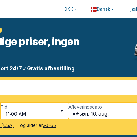
DKK
Dansk
Hjæ
o
lige priser, ingen
ort 24/7
Gratis afbestilling
Tid
Afleveringsdato
11:00 AM
søn. 16. aug.
og alder er
r (USA)
30-65