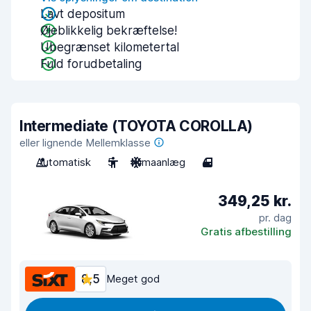
Lavt depositum
Øjeblikkelig bekræftelse!
Ubegrænset kilometertal
Fuld forudbetaling
Intermediate (TOYOTA COROLLA)
eller lignende Mellemklasse
Automatisk
5
Klimaanlæg
4
349,25 kr.
pr. dag
Gratis afbestilling
8,5
Meget god