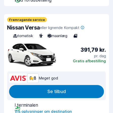
Fuld forudbetaling
Fremragende service
Nissan Versa
eller lignende Kompakt
Automatisk
5
Klimaanlæg
4
391,79 kr.
pr. dag
Gratis afbestilling
8,8
Meget god
Se tilbud
I terminalen
Vis oplysninger om destination