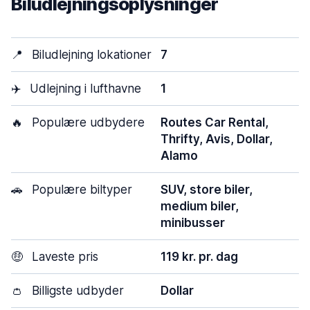
Biludlejningsoplysninger
📍
Biludlejning lokationer
7
✈️
Udlejning i lufthavne
1
🔥
Populære udbydere
Routes Car Rental,
Thrifty, Avis, Dollar,
Alamo
🚗
Populære biltyper
SUV, store biler,
medium biler,
minibusser
🤑
Laveste pris
119 kr. pr. dag
👛
Billigste udbyder
Dollar