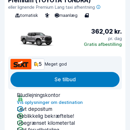
Premium (TOYOTA TUNDRA)
eller lignende Premium Lang taxi afhentning
Automatisk
5
Klimaanlæg
4
362,02 kr.
pr. dag
Gratis afbestilling
8,5
Meget god
Se tilbud
Biludlejningskontor
Vis oplysninger om destination
Lavt depositum
Øjeblikkelig bekræftelse!
Ubegrænset kilometertal