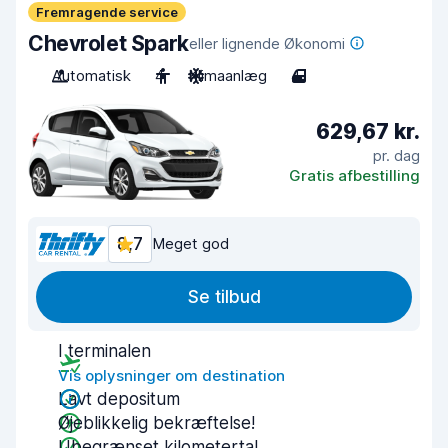
Fremragende service
Chevrolet Spark
eller lignende Økonomi
Automatisk
4
Klimaanlæg
4
629,67 kr.
pr. dag
Gratis afbestilling
8,7
Meget god
Se tilbud
I terminalen
Vis oplysninger om destination
Lavt depositum
Øjeblikkelig bekræftelse!
Ubegrænset kilometertal