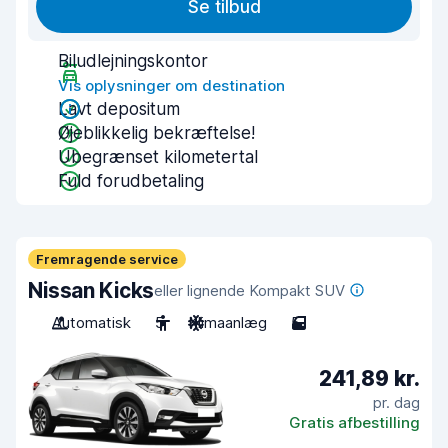
Se tilbud
Biludlejningskontor
Vis oplysninger om destination
Lavt depositum
Øjeblikkelig bekræftelse!
Ubegrænset kilometertal
Fuld forudbetaling
Fremragende service
Nissan Kicks
eller lignende Kompakt SUV
Automatisk
5
Klimaanlæg
5
241,89 kr.
pr. dag
Gratis afbestilling