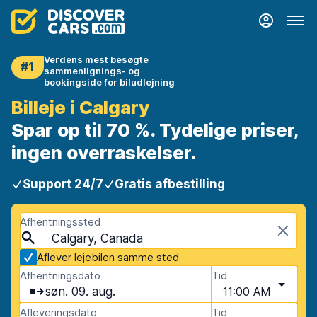
Verdens mest besøgte
#1
sammenlignings- og
bookingside for biludlejning
Billeje i Calgary
Spar op til 70 %. Tydelige priser,
ingen overraskelser.
Support 24/7
Gratis afbestilling
Afhentningssted
Calgary, Canada
Aflever lejebilen samme sted
Afhentningsdato
Tid
søn. 09. aug.
11:00 AM
Afleveringsdato
Tid