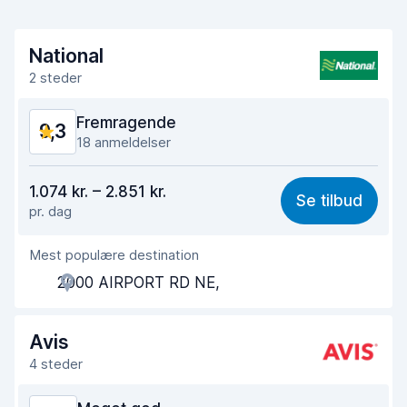
National
2 steder
Fremragende
9,3
18 anmeldelser
Værdi for pengene
9,1
1.074 kr. – 2.851 kr.
Se tilbud
pr. dag
Nemt at finde
9,2
Mest populære destination
Agentens hjælpsomhed
9,3
2000 AIRPORT RD NE,
Afhentningshastighed
9,1
Afleveringshastighed
9,6
Avis
4 steder
Renlighed af bilen
9,3