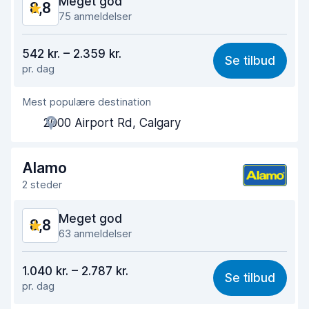
Meget god
8,8
Bilens tilstand
9,5
75 anmeldelser
Værdi for pengene
8,8
542 kr. – 2.359 kr.
Se tilbud
pr. dag
Nemt at finde
9,2
Mest populære destination
Agentens hjælpsomhed
8,6
2000 Airport Rd, Calgary
Afhentningshastighed
7,7
Afleveringshastighed
9,3
Alamo
2 steder
Renlighed af bilen
9,0
Meget god
8,8
Bilens tilstand
9,2
63 anmeldelser
Værdi for pengene
8,3
1.040 kr. – 2.787 kr.
Se tilbud
pr. dag
Nemt at finde
9,0