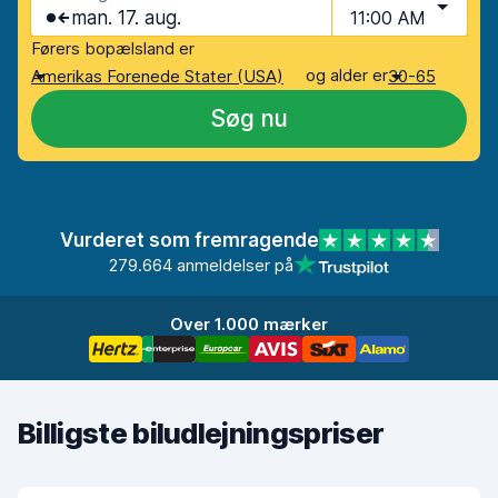
man. 17. aug.
11:00 AM
Førers bopælsland er
og alder er
Amerikas Forenede Stater (USA)
30-65
Søg nu
Vurderet som fremragende
279.664 anmeldelser på
Over 1.000 mærker
Billigste biludlejningspriser