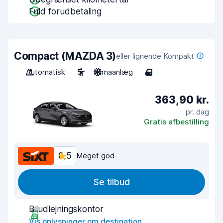
Fuld forudbetaling
Compact (MAZDA 3)
eller lignende Kompakt
Automatisk
5
Klimaanlæg
4
363,90 kr.
pr. dag
Gratis afbestilling
8,5
Meget god
Se tilbud
Biludlejningskontor
Vis oplysninger om destination