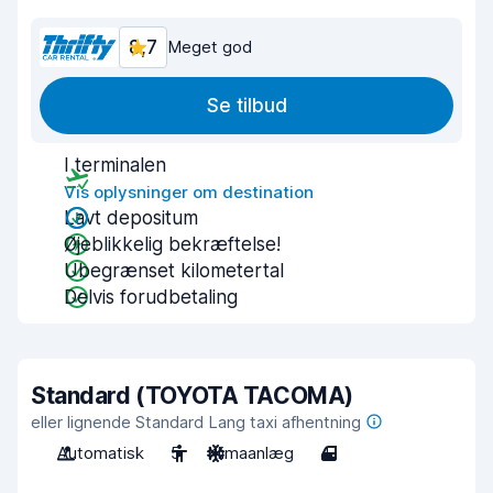
8,7
Meget god
Se tilbud
I terminalen
Vis oplysninger om destination
Lavt depositum
Øjeblikkelig bekræftelse!
Ubegrænset kilometertal
Delvis forudbetaling
Standard (TOYOTA TACOMA)
eller lignende Standard Lang taxi afhentning
Automatisk
5
Klimaanlæg
4