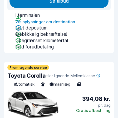
Se tilbud
I terminalen
Vis oplysninger om destination
Lavt depositum
Øjeblikkelig bekræftelse!
Ubegrænset kilometertal
Fuld forudbetaling
Fremragende service
Toyota Corolla
eller lignende Mellemklasse
Automatisk
5
Klimaanlæg
4
394,08 kr.
pr. dag
Gratis afbestilling