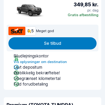
349,85 kr.
pr. dag
Gratis afbestilling
8,5
Meget god
Se tilbud
Biludlejningskontor
Vis oplysninger om destination
Lavt depositum
Øjeblikkelig bekræftelse!
Ubegrænset kilometertal
Fuld forudbetaling