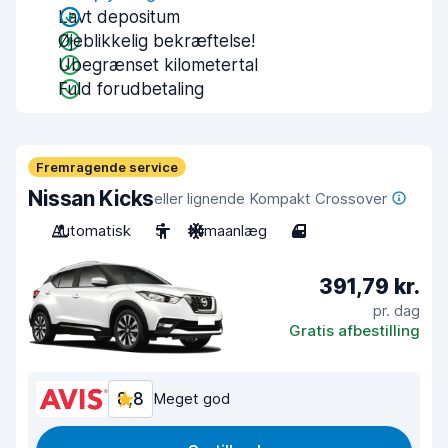
Lavt depositum
Øjeblikkelig bekræftelse!
Ubegrænset kilometertal
Fuld forudbetaling
Fremragende service
Nissan Kicks
eller lignende Kompakt Crossover
Automatisk
5
Klimaanlæg
4
391,79 kr.
pr. dag
Gratis afbestilling
8,8
Meget god