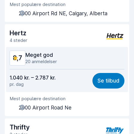
Mest populære destination
Agentens hjælpsomhed
8,8
2000 Airport Rd NE, Calgary, Alberta
Afhentningshastighed
8,7
Afleveringshastighed
9,0
Hertz
4 steder
Renlighed af bilen
9,0
Meget god
8,7
Bilens tilstand
9,0
20 anmeldelser
Værdi for pengene
8,3
1.040 kr. – 2.787 kr.
Se tilbud
pr. dag
Nemt at finde
9,0
Mest populære destination
Agentens hjælpsomhed
8,2
2000 Airport Road Ne
Afhentningshastighed
8,5
Afleveringshastighed
9,2
Thrifty