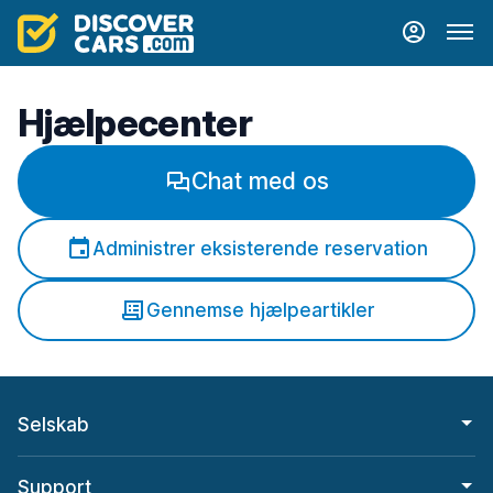
Hjælpecenter
Chat med os
Administrer eksisterende reservation
Gennemse hjælpeartikler
Selskab
Support