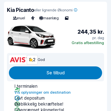
Kia Picanto
eller lignende Økonomi
Manuel
4
Klimaanlæg
5
244,35 kr.
pr. dag
Gratis afbestilling
8,2
God
Se tilbud
I terminalen
Vis oplysninger om destination
Lavt depositum
Øjeblikkelig bekræftelse!
Ubegrænset kilometertal