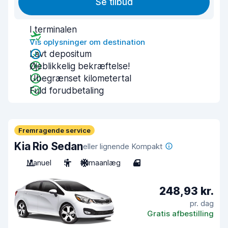
Se tilbud
I terminalen
Vis oplysninger om destination
Lavt depositum
Øjeblikkelig bekræftelse!
Ubegrænset kilometertal
Fuld forudbetaling
Fremragende service
Kia Rio Sedan
eller lignende Kompakt
Manuel
5
Klimaanlæg
4
248,93 kr.
pr. dag
Gratis afbestilling