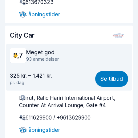
+9613670323
Afhentningshastighed
9,3
Vis åbningstider
Afleveringshastighed
9,5
Renlighed af bilen
8,7
City Car
Bilens tilstand
8,9
Meget god
8,7
93 anmeldelser
Værdi for pengene
7,8
325 kr. – 1.421 kr.
Se tilbud
pr. dag
Nemt at finde
9,1
Beirut, Rafic Hariri International Airport,
Agentens hjælpsomhed
8,7
Counter At Arrival Lounge, Gate #4
Afhentningshastighed
8,9
+9611629900 / +9613629900
Afleveringshastighed
8,8
Vis åbningstider