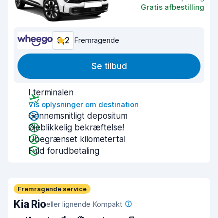
Gratis afbestilling
9,2
Fremragende
Se tilbud
I terminalen
Vis oplysninger om destination
Gennemsnitligt depositum
Øjeblikkelig bekræftelse!
Ubegrænset kilometertal
Fuld forudbetaling
Fremragende service
Kia Rio
eller lignende Kompakt