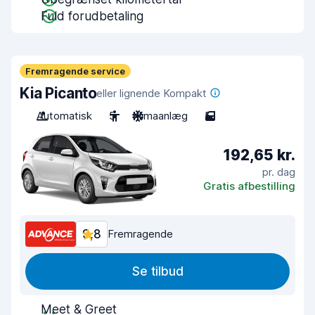
Fuld forudbetaling
Fremragende service
Kia Picanto
eller lignende Kompakt
Automatisk
5
Klimaanlæg
5
192,65 kr.
pr. dag
Gratis afbestilling
9,8
Fremragende
Se tilbud
Meet & Greet