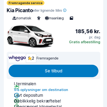
Fremragende service
Kia Picanto
eller lignende Mini
Automatisk
5
Klimaanlæg
5
185,56 kr.
pr. dag
Gratis afbestilling
9,2
Fremragende
Se tilbud
I terminalen
Vis oplysninger om destination
Lavt depositum
Øjeblikkelig bekræftelse!
Ubegrænset kilometertal