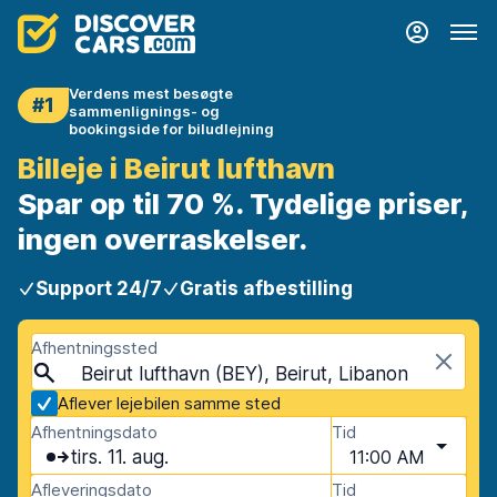
Verdens mest besøgte
#1
sammenlignings- og
bookingside for biludlejning
Billeje i Beirut lufthavn
Spar op til 70 %. Tydelige priser,
ingen overraskelser.
Support 24/7
Gratis afbestilling
Afhentningssted
Beirut lufthavn (BEY), Beirut, Libanon
Aflever lejebilen samme sted
Afhentningsdato
Tid
tirs. 11. aug.
11:00 AM
Afleveringsdato
Tid