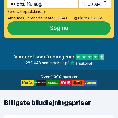
ons. 19. aug.
11:00 AM
Førers bopælsland er
og alder er
Amerikas Forenede Stater (USA)
30-65
Søg nu
Vurderet som fremragende
280.048 anmeldelser på
Over 1.000 mærker
Billigste biludlejningspriser