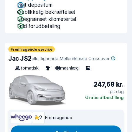
Højt depositum
Øjeblikkelig bekræftelse!
Ubegrænset kilometertal
Fuld forudbetaling
Fremragende service
Jac JS2
eller lignende Mellemklasse Crossover
Automatisk
5
Klimaanlæg
5
247,68 kr.
pr. dag
Gratis afbestilling
9,2
Fremragende