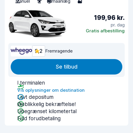
Manuel
5
Klimaanlæg
4
199,96 kr.
pr. dag
Gratis afbestilling
9,2
Fremragende
Se tilbud
I terminalen
Vis oplysninger om destination
Lavt depositum
Øjeblikkelig bekræftelse!
Ubegrænset kilometertal
Fuld forudbetaling