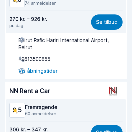
74 anmeldelser
Værdi for pengene
9,5
270 kr. – 926 kr.
Se tilbud
pr. dag
Nemt at finde
9,7
Beirut Rafic Hariri International Airport,
Agentens hjælpsomhed
9,9
Beirut
Afhentningshastighed
9,9
+9613500855
Afleveringshastighed
9,9
Vis åbningstider
Renlighed af bilen
9,8
NN Rent a Car
Bilens tilstand
9,7
Fremragende
9,5
60 anmeldelser
Værdi for pengene
9,3
306 kr. – 347 kr.