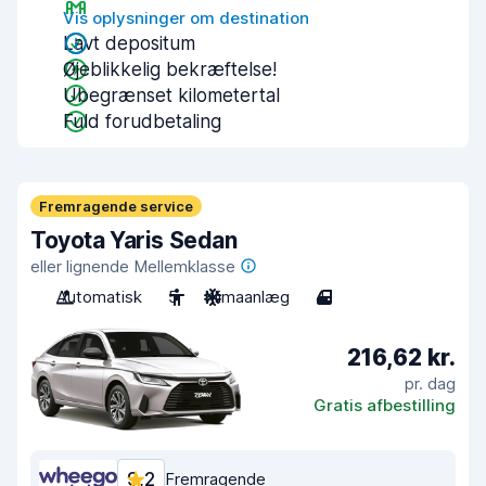
Vis oplysninger om destination
Lavt depositum
Øjeblikkelig bekræftelse!
Ubegrænset kilometertal
Fuld forudbetaling
Fremragende service
Toyota Yaris Sedan
eller lignende Mellemklasse
Automatisk
5
Klimaanlæg
4
216,62 kr.
pr. dag
Gratis afbestilling
9,2
Fremragende