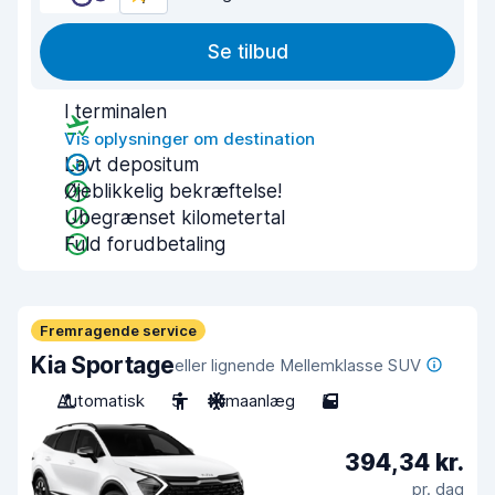
Se tilbud
I terminalen
Vis oplysninger om destination
Lavt depositum
Øjeblikkelig bekræftelse!
Ubegrænset kilometertal
Fuld forudbetaling
Fremragende service
Kia Sportage
eller lignende Mellemklasse SUV
Automatisk
5
Klimaanlæg
5
394,34 kr.
pr. dag