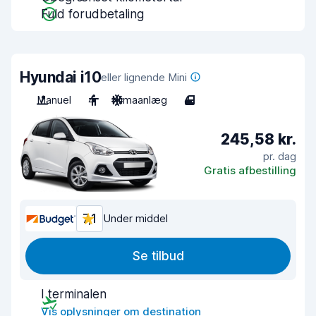
Fuld forudbetaling
Hyundai i10
eller lignende Mini
Manuel
4
Klimaanlæg
4
245,58 kr.
pr. dag
Gratis afbestilling
7,1
Under middel
Se tilbud
I terminalen
Vis oplysninger om destination