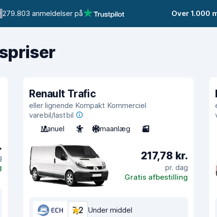
279.803 anmeldelser på
Over 1.000 
gspriser
Renault Trafic
eller lignende Kompakt Kommerciel
varebil/lastbil
Manuel
3
Klimaanlæg
3
.
217,78 kr.
g
g
pr. dag
Gratis afbestilling
7,2
Under middel