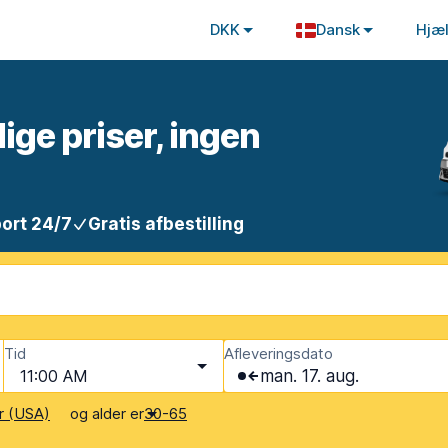
DKK
Dansk
Hjæ
lige priser, ingen
ort 24/7
Gratis afbestilling
Tid
Afleveringsdato
11:00 AM
man. 17. aug.
og alder er
r (USA)
30-65