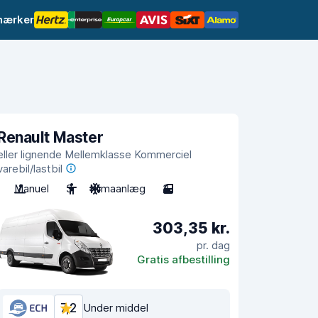
mærker
Renault Master
eller lignende Mellemklasse Kommerciel
varebil/lastbil
Manuel
3
Klimaanlæg
3
303,35 kr.
pr. dag
Gratis afbestilling
7,2
Under middel