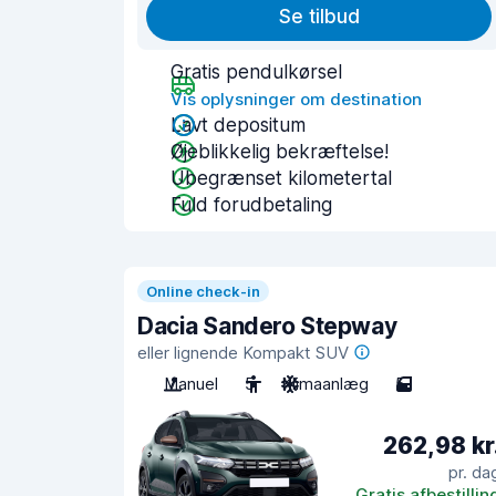
Se tilbud
Gratis pendulkørsel
Vis oplysninger om destination
Lavt depositum
Øjeblikkelig bekræftelse!
Ubegrænset kilometertal
Fuld forudbetaling
Online check-in
Dacia Sandero Stepway
eller lignende Kompakt SUV
Manuel
5
Klimaanlæg
5
262,98 kr
pr. da
Gratis afbestillin