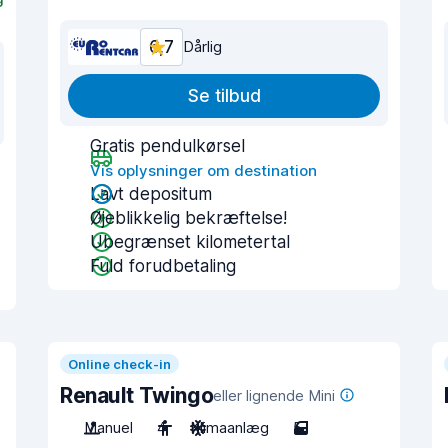
6,7
Dårlig
Se tilbud
Gratis pendulkørsel
Vis oplysninger om destination
Lavt depositum
Øjeblikkelig bekræftelse!
Ubegrænset kilometertal
Fuld forudbetaling
Online check-in
Renault Twingo
eller lignende Mini
Manuel
4
Klimaanlæg
5