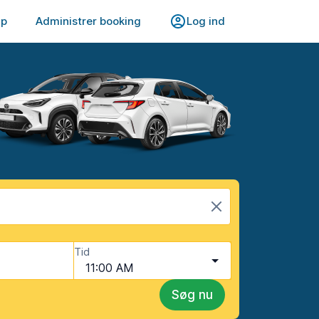
lp
Administrer booking
Log ind
Tid
11:00 AM
Søg nu