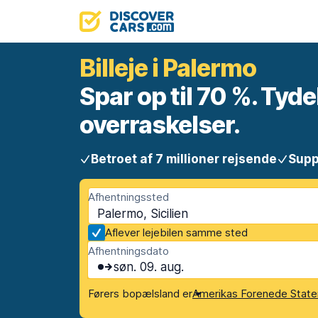
Billeje i Palermo
Spar op til 70 %. Tyde
overraskelser.
Betroet af 7 millioner rejsende
Supp
Afhentningssted
Palermo, Sicilien
Aflever lejebilen samme sted
Afhentningsdato
søn. 09. aug.
Førers bopælsland er
Amerikas Forenede State