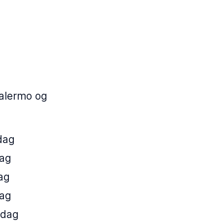
Palermo og
 dag
dag
dag
dag
. dag