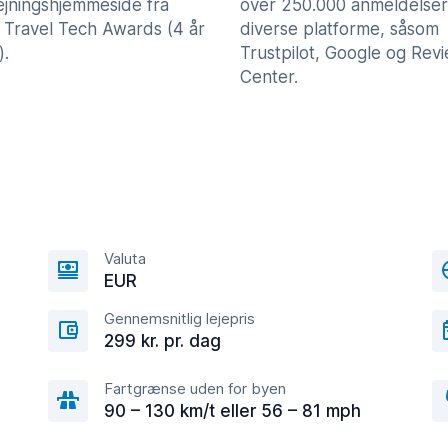
lejningshjemmeside fra
over 250.000 anmeldelser
 Travel Tech Awards (4 år
diverse platforme, såsom
).
Trustpilot, Google og Rev
Center.
Valuta
EUR
Gennemsnitlig lejepris
299 kr. pr. dag
Fartgrænse uden for byen
90 – 130 km/t eller 56 – 81 mph