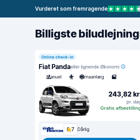
Vurderet som fremragende
Billigste biludlejnin
Online check-in
Fiat Panda
eller lignende Økonomi
Manuel
4
Klimaanlæg
5
243,82 kr
pr. da
Gratis afbestillin
6,7
Dårlig