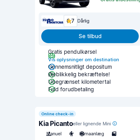
6,7
Dårlig
Se tilbud
Gratis pendulkørsel
Vis oplysninger om destination
Gennemsnitligt depositum
Øjeblikkelig bekræftelse!
Ubegrænset kilometertal
Fuld forudbetaling
Online check-in
Kia Picanto
eller lignende Mini
Manuel
4
Klimaanlæg
5