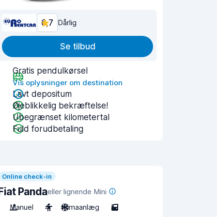
6,7
Dårlig
Se tilbud
Gratis pendulkørsel
Vis oplysninger om destination
Lavt depositum
Øjeblikkelig bekræftelse!
Ubegrænset kilometertal
Fuld forudbetaling
Online check-in
Fiat Panda
eller lignende Mini
Manuel
4
Klimaanlæg
5