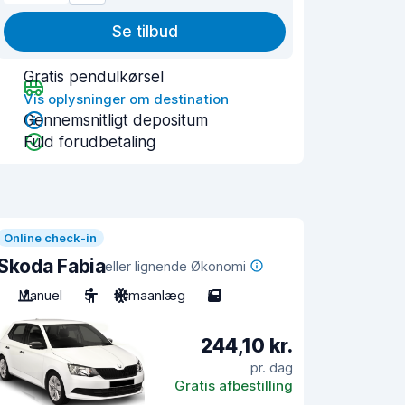
Se tilbud
Gratis pendulkørsel
Vis oplysninger om destination
Gennemsnitligt depositum
Fuld forudbetaling
Online check-in
Skoda Fabia
eller lignende Økonomi
Manuel
5
Klimaanlæg
5
244,10 kr.
pr. dag
Gratis afbestilling