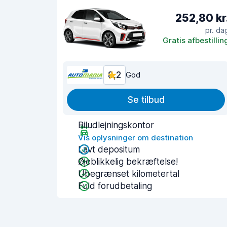
252,80 kr
pr. da
Gratis afbestillin
8,2
God
Se tilbud
Biludlejningskontor
Vis oplysninger om destination
Lavt depositum
Øjeblikkelig bekræftelse!
Ubegrænset kilometertal
Fuld forudbetaling