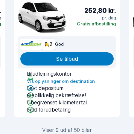
.
252,80 kr.
g
pr. dag
g
Gratis afbestilling
8,2
God
Se tilbud
Biludlejningskontor
Vis oplysninger om destination
Lavt depositum
Øjeblikkelig bekræftelse!
Ubegrænset kilometertal
Fuld forudbetaling
Viser 9 ud af 50 biler