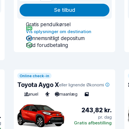
Se tilbud
Gratis pendulkørsel
Vis oplysninger om destination
Gennemsnitligt depositum
Fuld forudbetaling
Online check-in
Toyota Aygo X
eller lignende Økonomi
Manuel
4
Klimaanlæg
5
243,82 kr.
.
pr. dag
g
Gratis afbestilling
g