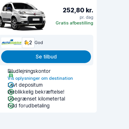
252,80 kr.
pr. dag
Gratis afbestilling
8,2
God
Se tilbud
Biludlejningskontor
Vis oplysninger om destination
Lavt depositum
Øjeblikkelig bekræftelse!
Ubegrænset kilometertal
Fuld forudbetaling