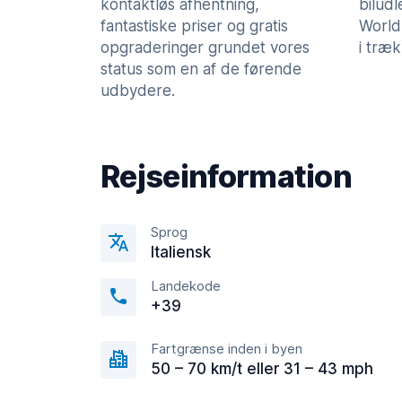
kontaktløs afhentning,
bilud
fantastiske priser og gratis
World
opgraderinger grundet vores
i træk
status som en af de førende
udbydere.
Rejseinformation
Sprog
Italiensk
Landekode
+39
Fartgrænse inden i byen
50 – 70 km/t eller 31 – 43 mph