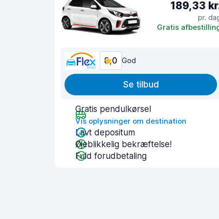
189,33 kr
pr. da
Gratis afbestillin
8,0
God
Se tilbud
Gratis pendulkørsel
Vis oplysninger om destination
Lavt depositum
Øjeblikkelig bekræftelse!
Fuld forudbetaling