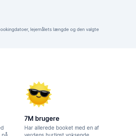
e bookingdatoer, lejemålets længde og den valgte
7M brugere
ed
Har allerede booket med en af
 på
verdens hurtigst voksende