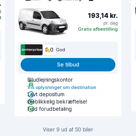
.
g
193,14 kr.
g
pr. dag
Gratis afbestilling
8,0
God
Se tilbud
Biludlejningskontor
Vis oplysninger om destination
Lavt depositum
Øjeblikkelig bekræftelse!
Fuld forudbetaling
Viser 9 ud af 50 biler