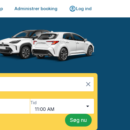
lp
Administrer booking
Log ind
Tid
11:00 AM
Søg nu