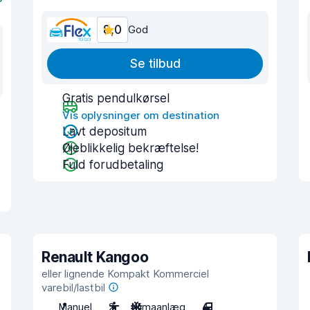
8,0
God
Se tilbud
Gratis pendulkørsel
Vis oplysninger om destination
Lavt depositum
Øjeblikkelig bekræftelse!
Fuld forudbetaling
Renault Kangoo
eller lignende Kompakt Kommerciel
varebil/lastbil
Manuel
2
Klimaanlæg
4