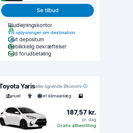
Se tilbud
Biludlejningskontor
Vis oplysninger om destination
Lavt depositum
Øjeblikkelig bekræftelse!
Fuld forudbetaling
Toyota Yaris
eller lignende Økonomi
Manuel
5
Intet klimaanlæg
5
187,57 kr.
pr. dag
Gratis afbestilling