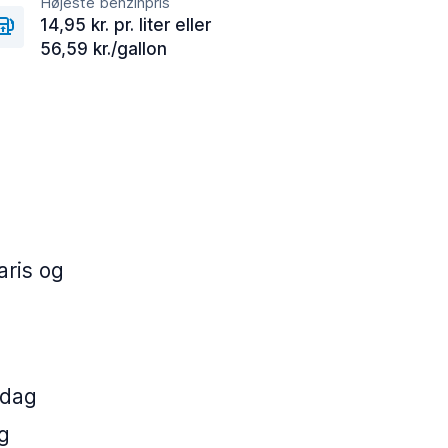
Højeste benzinpris
14,95 kr. pr. liter eller
56,59 kr./gallon
aris og
 dag
ag