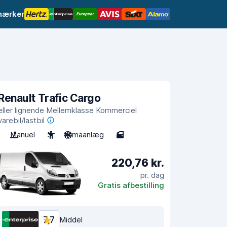
mærker
Renault Trafic Cargo
eller lignende Mellemklasse Kommerciel
varebil/lastbil
Manuel
3
Klimaanlæg
5
220,76 kr.
pr. dag
Gratis afbestilling
7,7
Middel