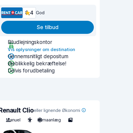
8,4
God
Se tilbud
Biludlejningskontor
Vis oplysninger om destination
Gennemsnitligt depositum
Øjeblikkelig bekræftelse!
Delvis forudbetaling
Renault Clio
eller lignende Økonomi
Manuel
5
Klimaanlæg
5