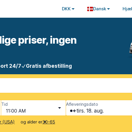
DKK
Dansk
Hjæ
lige priser, ingen
ort 24/7
Gratis afbestilling
Tid
Afleveringsdato
11:00 AM
tirs. 18. aug.
og alder er
r (USA)
30-65