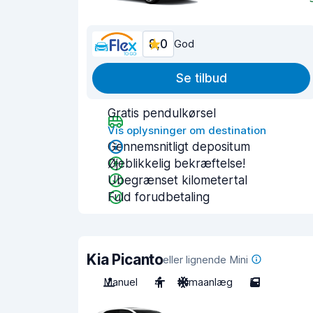
8,0
God
Se tilbud
Gratis pendulkørsel
Vis oplysninger om destination
Gennemsnitligt depositum
Øjeblikkelig bekræftelse!
Ubegrænset kilometertal
Fuld forudbetaling
Kia Picanto
eller lignende Mini
Manuel
4
Klimaanlæg
5