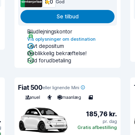
8,0
God
Se tilbud
Biludlejningskontor
Vis oplysninger om destination
Lavt depositum
Øjeblikkelig bekræftelse!
Fuld forudbetaling
Fiat 500
eller lignende Mini
Manuel
4
Klimaanlæg
3
185,76 kr.
.
pr. dag
g
Gratis afbestilling
g