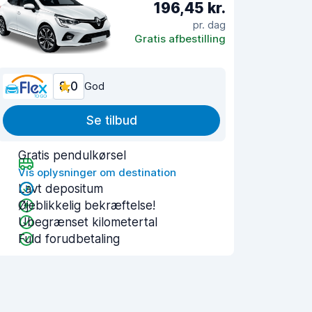
196,45 kr.
pr. dag
Gratis afbestilling
8,0
God
Se tilbud
Gratis pendulkørsel
Vis oplysninger om destination
Lavt depositum
Øjeblikkelig bekræftelse!
Ubegrænset kilometertal
Fuld forudbetaling