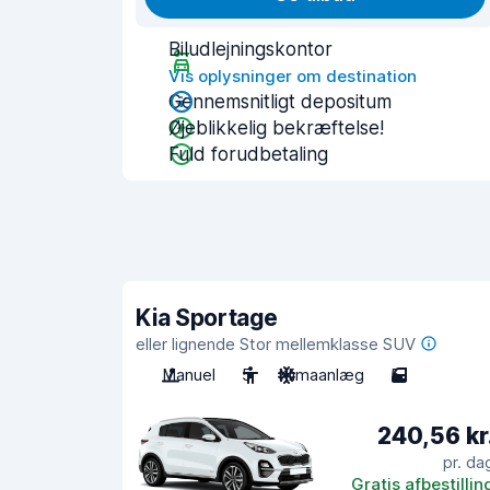
Biludlejningskontor
Vis oplysninger om destination
Gennemsnitligt depositum
Øjeblikkelig bekræftelse!
Fuld forudbetaling
Kia Sportage
eller lignende Stor mellemklasse SUV
Manuel
5
Klimaanlæg
5
240,56 kr
pr. da
Gratis afbestillin