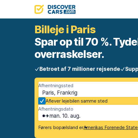
Billeje i Paris
Spar op til 70 %. Tyde
overraskelser.
Betroet af 7 millioner rejsende
Supp
Afhentningssted
Paris, Frankrig
Aflever lejebilen samme sted
Afhentningsdato
man. 10. aug.
Førers bopælsland er
Amerikas Forenede State