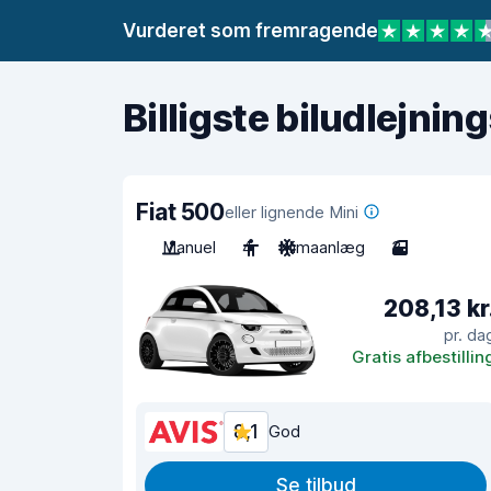
Vurderet som fremragende
Billigste biludlejnin
Fiat 500
eller lignende Mini
Manuel
4
Klimaanlæg
3
208,13 kr
pr. da
Gratis afbestillin
8,1
God
Se tilbud