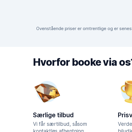
Ovenstående priser er omtrentlige og er senest 
Hvorfor booke via os
Særlige tilbud
Pris
Vi får særtilbud, såsom
Verde
kontaktløs afhentning,
bilud