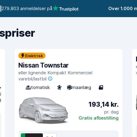
279.803 anmeldelser på
Over 1.000 
gspriser
Elektrisk
Nissan Townstar
eller lignende Kompakt Kommerciel
varebil/lastbil
.
Automatisk
2
Klimaanlæg
3
g
g
193,14 kr.
pr. dag
Gratis afbestilling