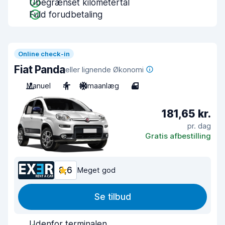
Ubegrænset kilometertal
Fuld forudbetaling
Online check-in
Fiat Panda
eller lignende Økonomi
Manuel
4
Klimaanlæg
4
181,65 kr.
pr. dag
Gratis afbestilling
8,6
Meget god
Se tilbud
Udenfor terminalen