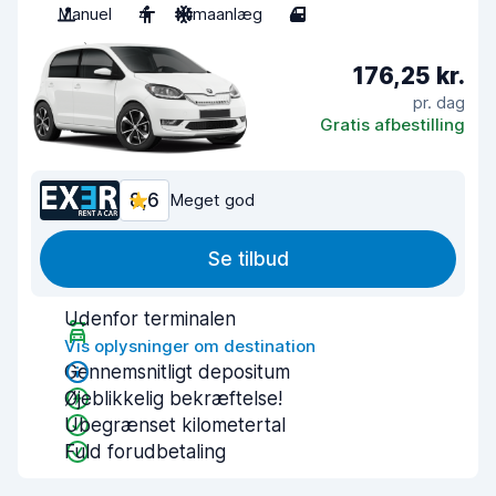
Manuel
4
Klimaanlæg
4
176,25 kr.
pr. dag
Gratis afbestilling
8,6
Meget god
Se tilbud
Udenfor terminalen
Vis oplysninger om destination
Gennemsnitligt depositum
Øjeblikkelig bekræftelse!
Ubegrænset kilometertal
Fuld forudbetaling