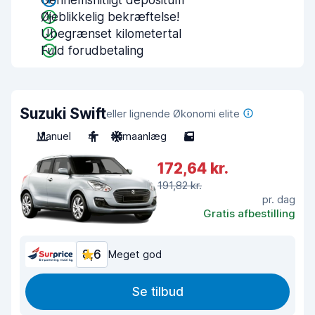
Gennemsnitligt depositum
Øjeblikkelig bekræftelse!
Ubegrænset kilometertal
Fuld forudbetaling
Suzuki Swift
eller lignende Økonomi elite
Manuel
4
Klimaanlæg
5
172,64 kr.
191,82 kr.
pr. dag
Gratis afbestilling
8,6
Meget god
Se tilbud