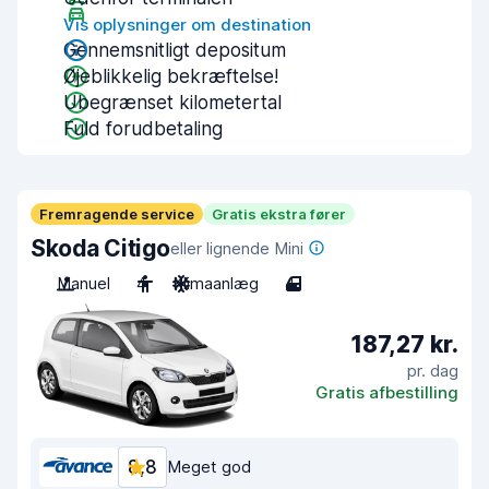
Vis oplysninger om destination
Gennemsnitligt depositum
Øjeblikkelig bekræftelse!
Ubegrænset kilometertal
Fuld forudbetaling
Fremragende service
Gratis ekstra fører
Skoda Citigo
eller lignende Mini
Manuel
4
Klimaanlæg
4
187,27 kr.
pr. dag
Gratis afbestilling
8,8
Meget god