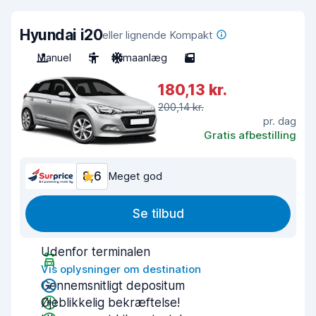
Hyundai i20
eller lignende Kompakt
Manuel
5
Klimaanlæg
5
180,13 kr.
200,14 kr.
pr. dag
Gratis afbestilling
8,6
Meget god
Se tilbud
Udenfor terminalen
Vis oplysninger om destination
Gennemsnitligt depositum
Øjeblikkelig bekræftelse!