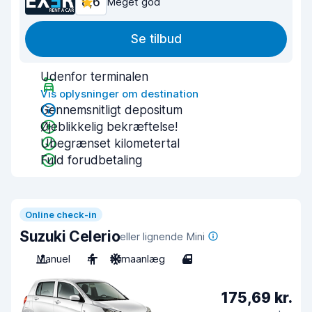
8,6
Meget god
Se tilbud
Udenfor terminalen
Vis oplysninger om destination
Gennemsnitligt depositum
Øjeblikkelig bekræftelse!
Ubegrænset kilometertal
Fuld forudbetaling
Online check-in
Suzuki Celerio
eller lignende Mini
Manuel
4
Klimaanlæg
4
175,69 kr.