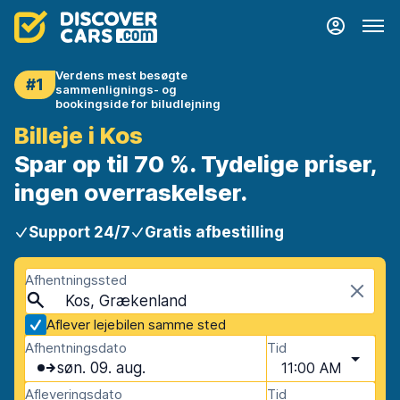
Verdens mest besøgte
#1
sammenlignings- og
bookingside for biludlejning
Billeje i Kos
Spar op til 70 %. Tydelige priser,
ingen overraskelser.
Support 24/7
Gratis afbestilling
Afhentningssted
Kos, Grækenland
Aflever lejebilen samme sted
Afhentningsdato
Tid
søn. 09. aug.
11:00 AM
Afleveringsdato
Tid