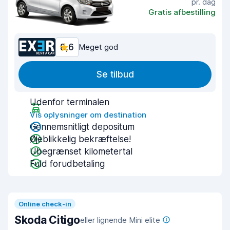
pr. dag
Gratis afbestilling
8,6
Meget god
Se tilbud
Udenfor terminalen
Vis oplysninger om destination
Gennemsnitligt depositum
Øjeblikkelig bekræftelse!
Ubegrænset kilometertal
Fuld forudbetaling
Online check-in
Skoda Citigo
eller lignende Mini elite