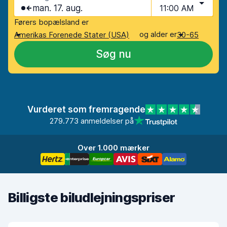
man. 17. aug.
11:00 AM
Førers bopælsland er
og alder er
Amerikas Forenede Stater (USA)
30-65
Søg nu
Vurderet som fremragende
279.773 anmeldelser på
Over 1.000 mærker
Billigste biludlejningspriser