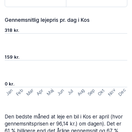
Gennemsnitlig lejepris pr. dag i Kos
318 kr.
159 kr.
0 kr.
Nov
Dec
Feb
Aug
Sep
Mar
Okt
Jan
Apr
Maj
Jun
Jul
Den bedste måned at leje en bil i Kos er april (hvor
gennemsnitsprisen er 96,14 kr.) om dagen). Det er
61 % billigere end det årlige gennemsnit og 67 %