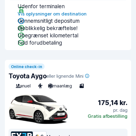
Udenfor terminalen
Vis oplysninger om destination
Gennemsnitligt depositum
Øjeblikkelig bekræftelse!
Ubegrænset kilometertal
Fuld forudbetaling
Online check-in
Toyota Aygo
eller lignende Mini
Manuel
4
Klimaanlæg
3
175,14 kr.
pr. dag
Gratis afbestilling