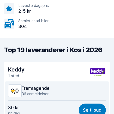
Laveste dagspris
215 kr.
Samlet antal biler
304
Top 19 leverandører i Kos i 2026
Keddy
1 sted
Fremragende
9,0
36 anmeldelser
Værdi for pengene
8,4
30 kr.
Se tilbud
pr. dag