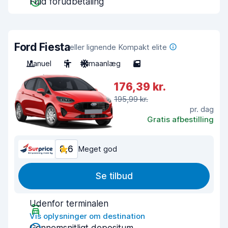
Fuld forudbetaling
Ford Fiesta
eller lignende Kompakt elite
Manuel
5
Klimaanlæg
5
176,39 kr.
195,99 kr.
pr. dag
Gratis afbestilling
8,6
Meget god
Se tilbud
Udenfor terminalen
Vis oplysninger om destination