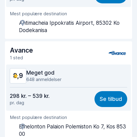
Nemt at finde
9,3
Mest populære destination
Agentens hjælpsomhed
8,8
Antimacheia Ippokratis Airport, 85302 Ko
Afhentningshastighed
9,2
Dodekanisa
Afleveringshastighed
9,5
Avance
Renlighed af bilen
9,1
1 sted
Bilens tilstand
8,9
Meget god
8,9
648 anmeldelser
Værdi for pengene
8,5
298 kr. – 539 kr.
Se tilbud
pr. dag
Nemt at finde
9,2
Mest populære destination
Agentens hjælpsomhed
9,0
Ethelonton Palaion Polemiston Ko 7, Kos 853
Afhentningshastighed
9,1
00