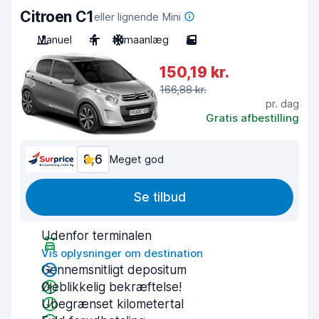
Citroen C1
eller lignende Mini
Manuel
4
Klimaanlæg
5
150,19 kr.
166,88 kr.
pr. dag
Gratis afbestilling
8,6
Meget god
Se tilbud
Udenfor terminalen
Vis oplysninger om destination
Gennemsnitligt depositum
Øjeblikkelig bekræftelse!
Ubegrænset kilometertal