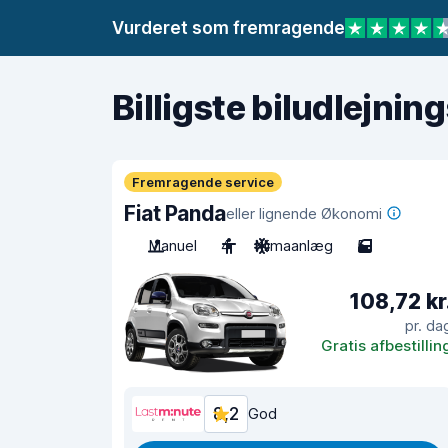
Vurderet som fremragende
Billigste biludlejnin
Fremragende service
Fiat Panda
eller lignende Økonomi
Manuel
4
Klimaanlæg
5
108,72 kr
pr. da
Gratis afbestillin
8,2
God