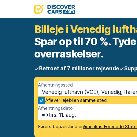
Billeje i Venedig luft
Spar op til 70 %. Tyde
overraskelser.
Betroet af 7 millioner rejsende
Supp
Afhentningssted
Venedig lufthavn (VCE), Venedig, Italien
Aflever lejebilen samme sted
Afhentningsdato
tirs. 11. aug.
Førers bopælsland er
Amerikas Forenede State