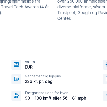
lejningshjemmeside fra
over 250.000 anmeldelser
 Travel Tech Awards (4 år
diverse platforme, såsom
).
Trustpilot, Google og Rev
Center.
Valuta
EUR
Gennemsnitlig lejepris
226 kr. pr. dag
Fartgrænse uden for byen
90 – 130 km/t eller 56 – 81 mph