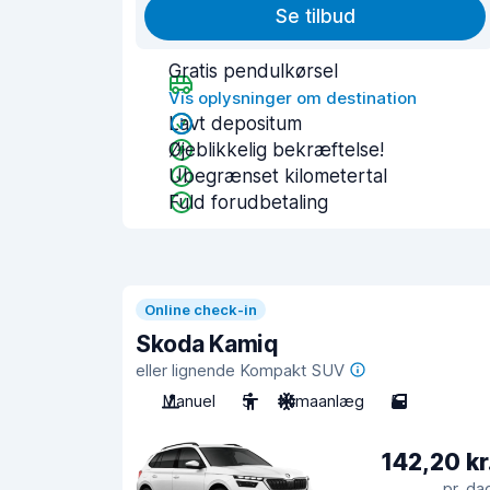
Se tilbud
Gratis pendulkørsel
Vis oplysninger om destination
Lavt depositum
Øjeblikkelig bekræftelse!
Ubegrænset kilometertal
Fuld forudbetaling
Online check-in
Skoda Kamiq
eller lignende Kompakt SUV
Manuel
5
Klimaanlæg
5
142,20 kr
pr. da