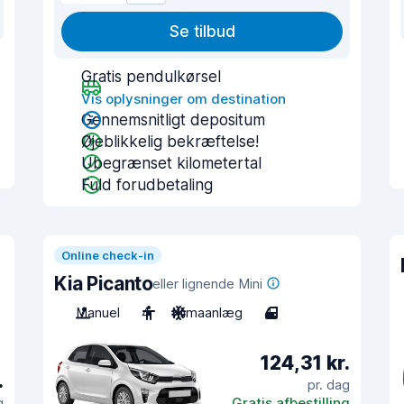
Se tilbud
Gratis pendulkørsel
Vis oplysninger om destination
Gennemsnitligt depositum
Øjeblikkelig bekræftelse!
Ubegrænset kilometertal
Fuld forudbetaling
Online check-in
Kia Picanto
eller lignende Mini
Manuel
4
Klimaanlæg
4
124,31 kr.
.
pr. dag
g
Gratis afbestilling