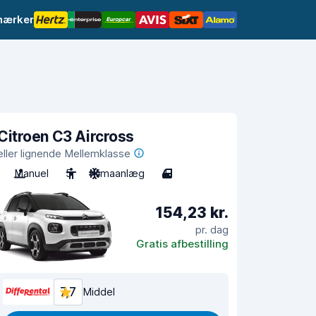
mærker
Citroen C3 Aircross
eller lignende Mellemklasse
Manuel
5
Klimaanlæg
4
154,23 kr.
pr. dag
Gratis afbestilling
7,7
Middel