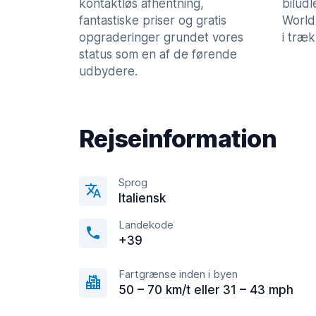
kontaktløs afhentning,
bilud
fantastiske priser og gratis
World
opgraderinger grundet vores
i træk
status som en af de førende
udbydere.
Rejseinformation
Sprog
Italiensk
Landekode
+39
Fartgrænse inden i byen
50 – 70 km/t eller 31 – 43 mph