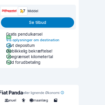
7,7
Middel
Se tilbud
Gratis pendulkørsel
Vis oplysninger om destination
Lavt depositum
Øjeblikkelig bekræftelse!
Ubegrænset kilometertal
Fuld forudbetaling
Fiat Panda
eller lignende Økonomi
Manuel
5
Klimaanlæg
5