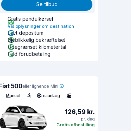
Se tilbud
Gratis pendulkørsel
Vis oplysninger om destination
Lavt depositum
Øjeblikkelig bekræftelse!
Ubegrænset kilometertal
Fuld forudbetaling
Fiat 500
eller lignende Mini
Manuel
4
Klimaanlæg
3
126,59 kr.
pr. dag
Gratis afbestilling