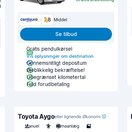
g
7,8
Middel
Se tilbud
Gratis pendulkørsel
Vis oplysninger om destination
Gennemsnitligt depositum
Øjeblikkelig bekræftelse!
Ubegrænset kilometertal
Fuld forudbetaling
Toyota Aygo
eller lignende Økonomi
Manuel
5
Klimaanlæg
5