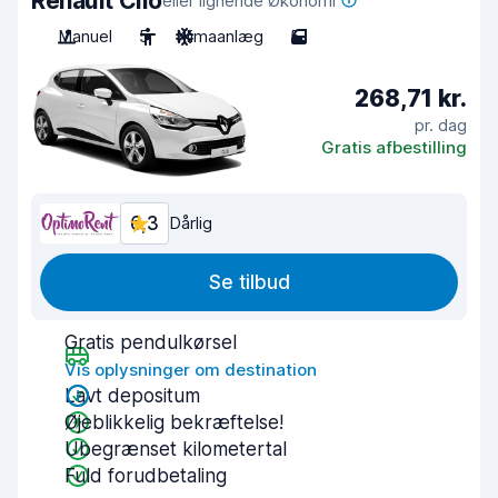
Renault Clio
eller lignende Økonomi
Manuel
5
Klimaanlæg
5
268,71 kr.
pr. dag
Gratis afbestilling
6,3
Dårlig
Se tilbud
Gratis pendulkørsel
Vis oplysninger om destination
Lavt depositum
Øjeblikkelig bekræftelse!
Ubegrænset kilometertal
Fuld forudbetaling