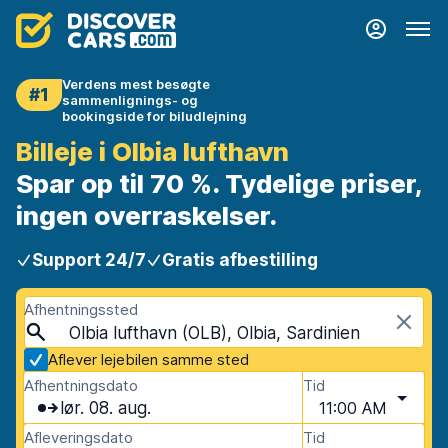
Verdens mest besøgte
#1
sammenlignings- og
bookingside for biludlejning
Billeje i Olbia lufthavn
Spar op til 70 %. Tydelige priser,
ingen overraskelser.
Support 24/7
Gratis afbestilling
Afhentningssted
Olbia lufthavn (OLB), Olbia, Sardinien
Aflever lejebilen samme sted
Afhentningsdato
Tid
lør. 08. aug.
11:00 AM
Afleveringsdato
Tid