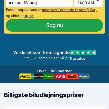
søn. 16. aug.
11:00 AM
Førers bopælsland er
Amerikas Forenede Stater (USA)
og alder er
30-65
Søg nu
Vurderet som fremragende
279.571 anmeldelser på
Over 1.000 mærker
Billigste biludlejningspriser