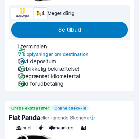
5,4
Meget dårlig
Se tilbud
I terminalen
Vis oplysninger om destination
Lavt depositum
Øjeblikkelig bekræftelse!
Ubegrænset kilometertal
Fuld forudbetaling
Gratis ekstra fører
Online check-in
Fiat Panda
eller lignende Økonomi
Manuel
4
Klimaanlæg
5