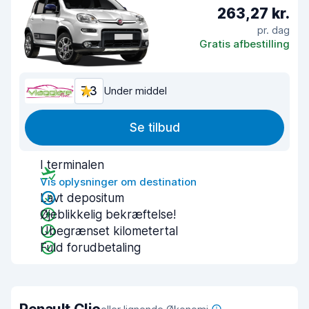
263,27 kr.
pr. dag
Gratis afbestilling
7,3
Under middel
Se tilbud
I terminalen
Vis oplysninger om destination
Lavt depositum
Øjeblikkelig bekræftelse!
Ubegrænset kilometertal
Fuld forudbetaling