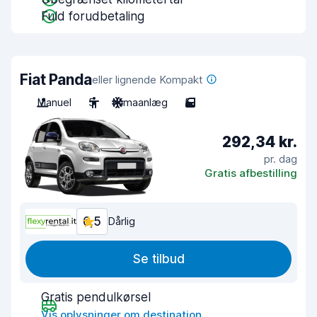
Fuld forudbetaling
Fiat Panda
eller lignende Kompakt
Manuel
5
Klimaanlæg
5
292,34 kr.
pr. dag
Gratis afbestilling
6,5
Dårlig
Se tilbud
Gratis pendulkørsel
Vis oplysninger om destination