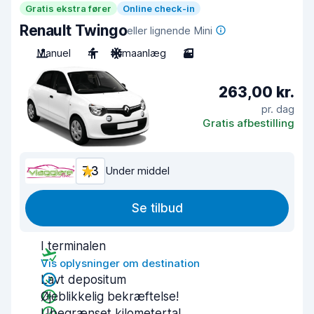
Gratis ekstra fører
Online check-in
Renault Twingo
eller lignende Mini
Manuel
4
Klimaanlæg
3
263,00 kr.
pr. dag
Gratis afbestilling
7,3
Under middel
Se tilbud
I terminalen
Vis oplysninger om destination
Lavt depositum
Øjeblikkelig bekræftelse!
Ubegrænset kilometertal