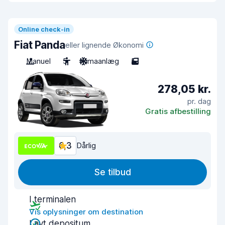
Online check-in
Fiat Panda
eller lignende Økonomi
Manuel
5
Klimaanlæg
5
278,05 kr.
pr. dag
Gratis afbestilling
6,3
Dårlig
Se tilbud
I terminalen
Vis oplysninger om destination
Lavt depositum