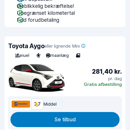
Øjeblikkelig bekræftelse!
Ubegrænset kilometertal
Fuld forudbetaling
Toyota Aygo
eller lignende Mini
Manuel
4
Klimaanlæg
3
281,40 kr.
pr. dag
Gratis afbestilling
7,7
Middel
Se tilbud