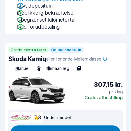
Lavt depositum
Øjeblikkelig bekræftelse!
Ubegrænset kilometertal
Fuld forudbetaling
Gratis ekstra fører
Online check-in
Skoda Kamiq
eller lignende Mellemklasse
Manuel
5
Klimaanlæg
5
307,15 kr.
pr. dag
Gratis afbestilling
7,3
Under middel