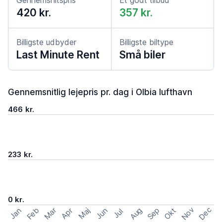
Gennemsnitspris
Et godt tilbud
420 kr.
357 kr.
Billigste udbyder
Billigste biltype
Last Minute Rent
Små biler
Gennemsnitlig lejepris pr. dag i Olbia lufthavn
466 kr.
233 kr.
0 kr.
Nov
Dec
Feb
Aug
Sep
Mar
Okt
Jan
Apr
Maj
Jun
Jul