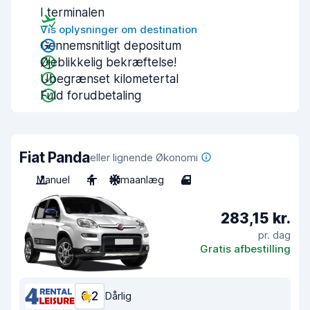
I terminalen
Vis oplysninger om destination
Gennemsnitligt depositum
Øjeblikkelig bekræftelse!
Ubegrænset kilometertal
Fuld forudbetaling
Fiat Panda
eller lignende Økonomi
Manuel
4
Klimaanlæg
4
283,15 kr.
pr. dag
Gratis afbestilling
6,2
Dårlig