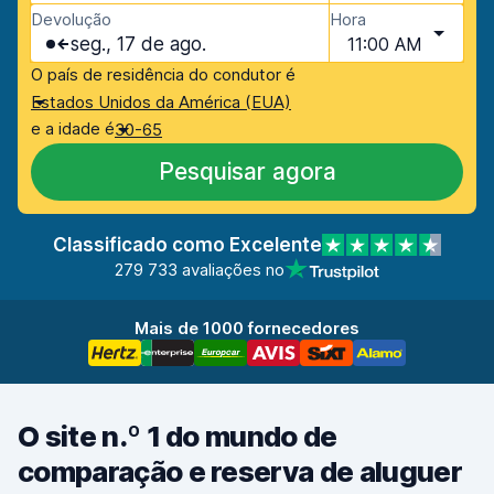
Devolução
Hora
seg., 17 de ago.
11:00 AM
O país de residência do condutor é
Estados Unidos da América (EUA)
e a idade é
30-65
Pesquisar agora
Classificado como Excelente
279 733 avaliações no
Mais de 1000 fornecedores
O site n.º 1 do mundo de
comparação e reserva de aluguer