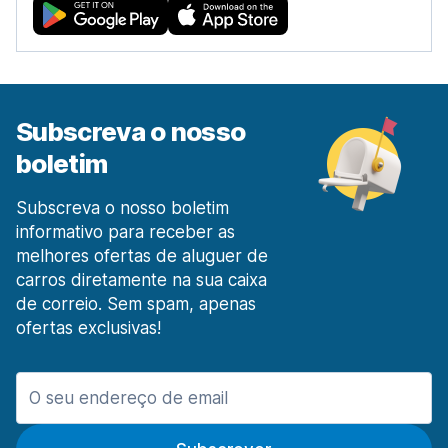
desde 8,17 € por dia
Estação Ferroviária de Lisboa Santa Apolónia
desde 26,40 € por dia
Lisboa Prior Velho
desde 6,10 € por dia
Subscreva o nosso
Madeira
boletim
413 ofertas especiais em 2 localizações
Aeroporto de Funchal Madeira
Subscreva o nosso boletim
desde 17,13 € por dia
informativo para receber as
melhores ofertas de aluguer de
O Porto
carros diretamente na sua caixa
970 ofertas especiais em 9 localizações
de correio. Sem spam, apenas
Aeroporto do Porto
ofertas exclusivas!
desde 8,54 € por dia
Pombal
20 ofertas especiais em 1 localização
Portimão