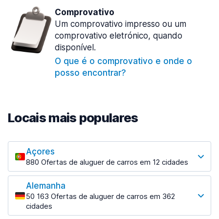
Comprovativo
Um comprovativo impresso ou um
comprovativo eletrónico, quando
disponível.
O que é o comprovativo e onde o
posso encontrar?
Locais mais populares
Açores
880 Ofertas de aluguer de carros em 12 cidades
Os locais mais populares
Alemanha
Angra do Heroísmo
50 163 Ofertas de aluguer de carros em 362
17 ofertas especiais em 3 localizações
cidades
Os locais mais populares
Horta