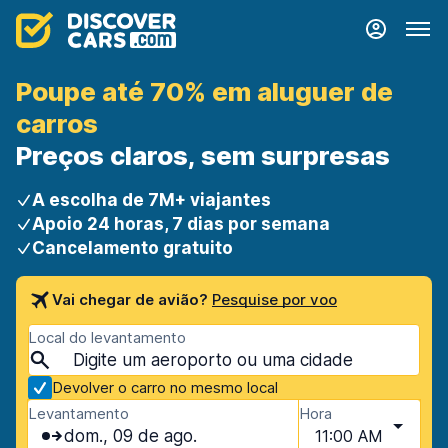
Poupe até 70% em aluguer de
carros
Preços claros, sem surpresas
A escolha de 7M+ viajantes
Apoio 24 horas, 7 dias por semana
Cancelamento gratuito
Vai chegar de avião?
Pesquise por voo
Local do levantamento
Devolver o carro no mesmo local
Levantamento
Hora
dom., 09 de ago.
11:00 AM