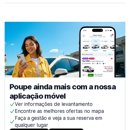
153 ofertas especiais em 1 localização
Faro
911 ofertas especiais em 5 localizações
Aeroporto de Faro
desde 13,41 € por dia
Funchal
203 ofertas especiais em 5 localizações
Guimarães
87 ofertas especiais em 1 localização
Leiria
Poupe ainda mais com a nossa
209 ofertas especiais em 1 localização
aplicação móvel
Lisboa
1682 ofertas especiais em 19 localizações
Ver informações de levantamento
Encontre as melhores ofertas no mapa
Aeroporto de Lisboa
desde 7,08 € por dia
Faça a gestão e veja a sua reserva em
qualquer lugar
Centro da cidade