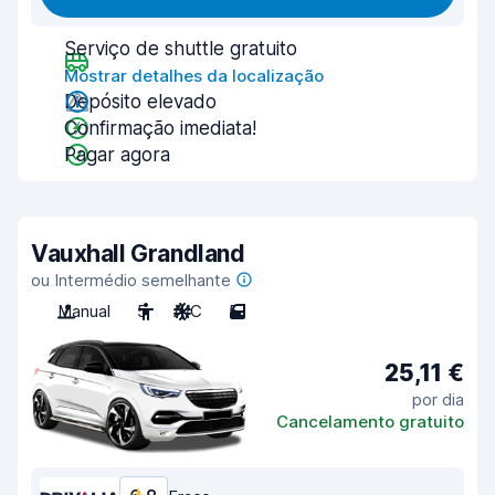
Serviço de shuttle gratuito
Mostrar detalhes da localização
Depósito elevado
Confirmação imediata!
Pagar agora
Vauxhall Grandland
ou Intermédio semelhante
Manual
5
A/C
5
25,11 €
por dia
Cancelamento gratuito