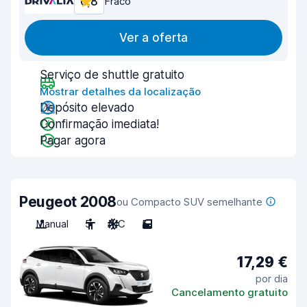
6,8
Fraco
Ver a oferta
Serviço de shuttle gratuito
Mostrar detalhes da localização
Depósito elevado
Confirmação imediata!
Pagar agora
Peugeot 2008
ou Compacto SUV semelhante
Manual
5
A/C
5
17,29 €
por dia
Cancelamento gratuito