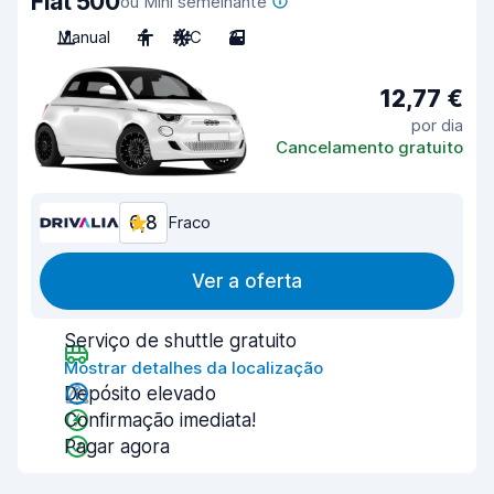
Fiat 500
ou Mini semelhante
Manual
4
A/C
3
12,77 €
por dia
Cancelamento gratuito
6,8
Fraco
Ver a oferta
Serviço de shuttle gratuito
Mostrar detalhes da localização
Depósito elevado
Confirmação imediata!
Pagar agora