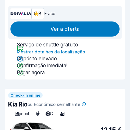
6,8
Fraco
Ver a oferta
Serviço de shuttle gratuito
Mostrar detalhes da localização
Depósito elevado
Confirmação imediata!
Pagar agora
Check-in online
Kia Rio
ou Económico semelhante
Manual
5
A/C
4
12,15 €