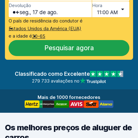
Devolução
Hora
seg., 17 de ago.
11:00 AM
O país de residência do condutor é
Estados Unidos da América (EUA)
e a idade é
30-65
Pesquisar agora
Classificado como Excelente
279 733 avaliações no
Mais de 1000 fornecedores
Os melhores preços de aluguer de
carros