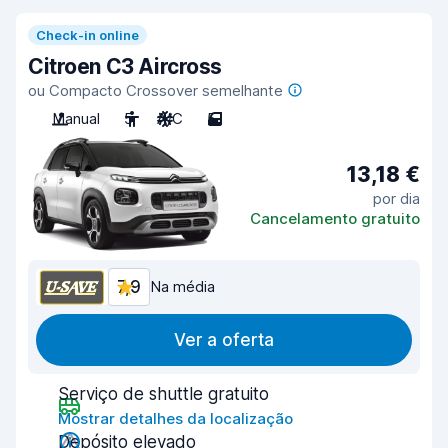
Check-in online
Citroen C3 Aircross
ou Compacto Crossover semelhante
Manual
5
A/C
5
13,18 €
por dia
Cancelamento gratuito
7,9
Na média
Ver a oferta
Serviço de shuttle gratuito
Mostrar detalhes da localização
Depósito elevado