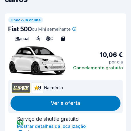
Check-in online
Fiat 500
ou Mini semelhante
Manual
4
A/C
3
10,06 €
por dia
Cancelamento gratuito
7,9
Na média
Ver a oferta
Serviço de shuttle gratuito
Mostrar detalhes da localização