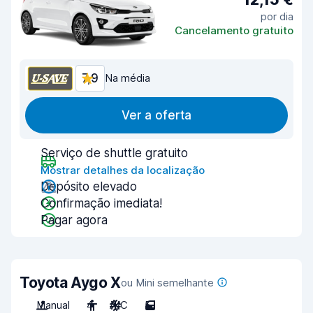
por dia
Cancelamento gratuito
7,9
Na média
Ver a oferta
Serviço de shuttle gratuito
Mostrar detalhes da localização
Depósito elevado
Confirmação imediata!
Pagar agora
Toyota Aygo X
ou Mini semelhante
Manual
4
A/C
5