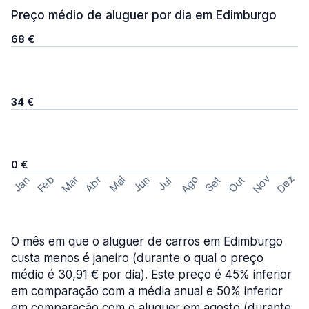
Preço médio de aluguer por dia em Edimburgo
68 €
34 €
0 €
Ago
Nov
Dez
Feb
Mar
Abr
Out
Jan
Mai
Jun
Set
Jul
O mês em que o aluguer de carros em Edimburgo
custa menos é janeiro (durante o qual o preço
médio é 30,91 € por dia). Este preço é 45% inferior
em comparação com a média anual e 50% inferior
em comparação com o aluguer em agosto (durante