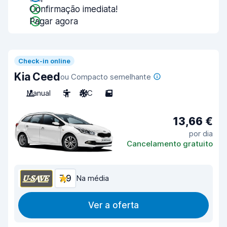
Confirmação imediata!
Pagar agora
Check-in online
Kia Ceed
ou Compacto semelhante
Manual
5
A/C
5
13,66 €
por dia
Cancelamento gratuito
7,9
Na média
Ver a oferta