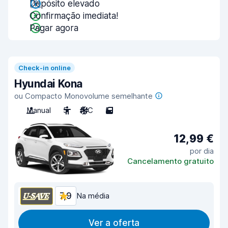
Depósito elevado
Confirmação imediata!
Pagar agora
Check-in online
Hyundai Kona
ou Compacto Monovolume semelhante
Manual
5
A/C
5
12,99 €
por dia
Cancelamento gratuito
7,9
Na média
Ver a oferta