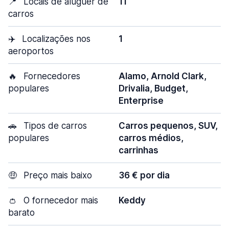
📍
Locais de aluguer de
11
carros
✈️
Localizações nos
1
aeroportos
🔥
Fornecedores
Alamo, Arnold Clark,
populares
Drivalia, Budget,
Enterprise
🚗
Tipos de carros
Carros pequenos, SUV,
populares
carros médios,
carrinhas
🤑
Preço mais baixo
36 € por dia
👛
O fornecedor mais
Keddy
barato