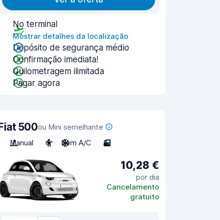
No terminal
Mostrar detalhes da localização
Depósito de segurança médio
Confirmação imediata!
Quilometragem ilimitada
Pagar agora
Fiat 500
ou Mini semelhante
Manual
4
Sem A/C
3
10,28 €
por dia
Cancelamento
gratuito