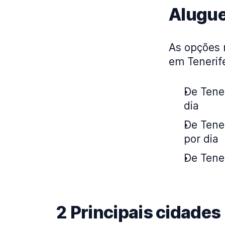
Alugue
As opções 
em Tenerif
De Tener
dia
De Tener
por dia
De Tener
2 Principais cidades