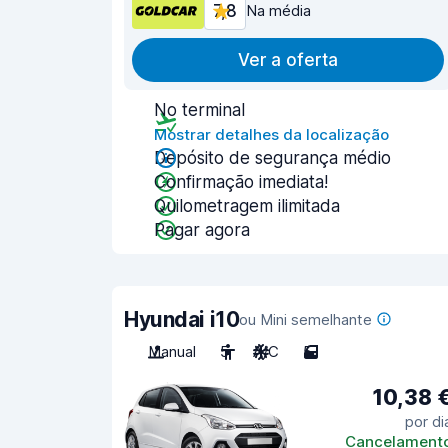
7,8
Na média
Ver a oferta
No terminal
Mostrar detalhes da localização
Depósito de segurança médio
Confirmação imediata!
Quilometragem ilimitada
Pagar agora
Hyundai i10
ou Mini semelhante
Manual
5
A/C
5
10,38 
por di
Cancelament