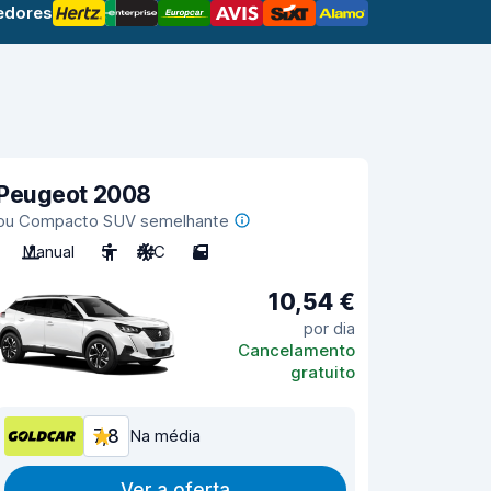
edores
Peugeot 2008
ou Compacto SUV semelhante
Manual
5
A/C
5
10,54 €
por dia
Cancelamento
gratuito
7,8
Na média
Ver a oferta