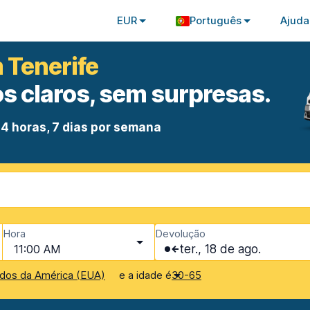
EUR
Português
Ajuda
 Tenerife
s claros, sem surpresas.
4 horas, 7 dias por semana
Hora
Devolução
11:00 AM
ter., 18 de ago.
e a idade é
dos da América (EUA)
30-65