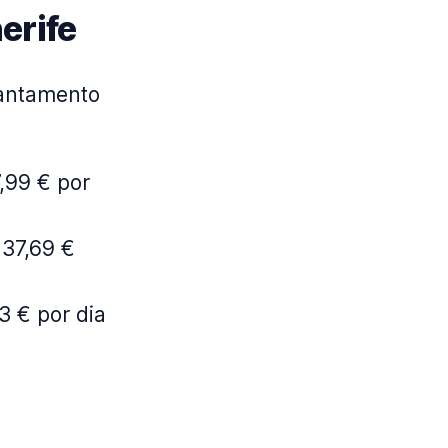
erife
vantamento
7,99 € por
 37,69 €
3 € por dia