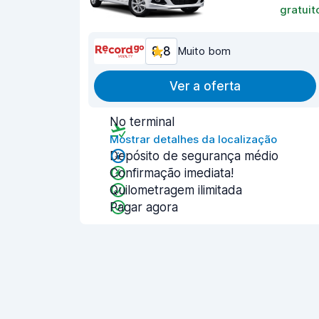
gratuit
8,8
Muito bom
Ver a oferta
No terminal
Mostrar detalhes da localização
Depósito de segurança médio
Confirmação imediata!
Quilometragem ilimitada
Pagar agora