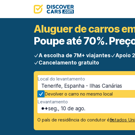
Aluguer de carros em
Poupe até 70%. Preço
A escolha de 7M+ viajantes
Apoio 2
Cancelamento gratuito
Local do levantamento
Tenerife, Espanha - Ilhas Canárias
Devolver o carro no mesmo local
Levantamento
seg., 10 de ago.
O país de residência do condutor é
Estados Uni