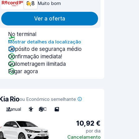
8,8
Muito bom
Ver a oferta
No terminal
Mostrar detalhes da localização
Depósito de segurança médio
Confirmação imediata!
Quilometragem ilimitada
Pagar agora
Kia Rio
ou Económico semelhante
Manual
5
A/C
5
10,92 €
por dia
Cancelamento