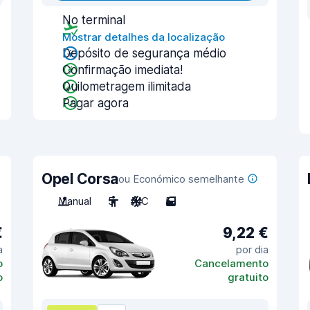
No terminal
Mostrar detalhes da localização
Depósito de segurança médio
Confirmação imediata!
Quilometragem ilimitada
Pagar agora
Opel Corsa
ou Económico semelhante
Manual
5
A/C
5
€
9,22 €
a
por dia
o
Cancelamento
o
gratuito