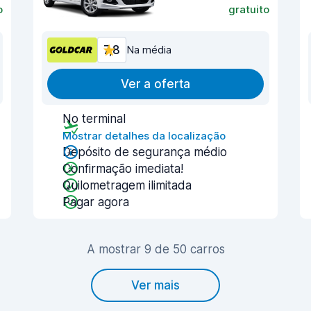
o
gratuito
7,8
Na média
Ver a oferta
No terminal
Mostrar detalhes da localização
Depósito de segurança médio
Confirmação imediata!
Quilometragem ilimitada
Pagar agora
A mostrar 9 de 50 carros
Ver mais