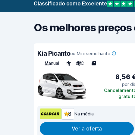
Classificado como Excelente
Os melhores preços 
Kia Picanto
ou Mini semelhante
Manual
4
A/C
3
8,56 
por di
Cancelament
gratuit
7,8
Na média
Ver a oferta