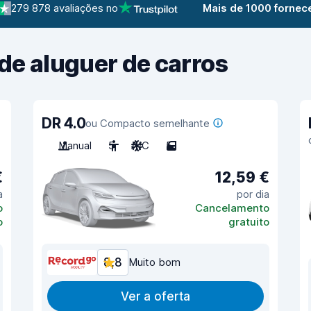
279 878 avaliações no
Mais de 1000 fornec
de aluguer de carros
DR 4.0
ou Compacto semelhante
Manual
5
A/C
5
€
12,59 €
a
por dia
o
Cancelamento
o
gratuito
8,8
Muito bom
Ver a oferta