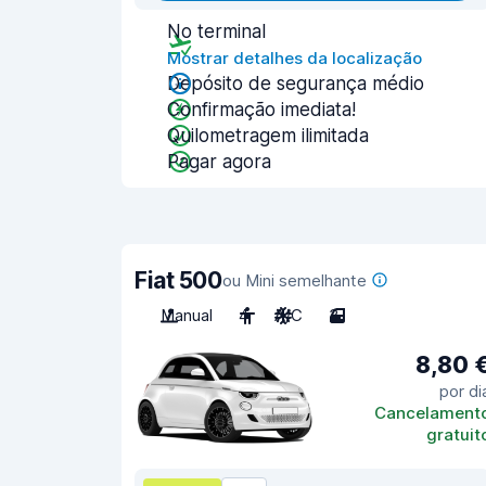
No terminal
Mostrar detalhes da localização
Depósito de segurança médio
Confirmação imediata!
Quilometragem ilimitada
Pagar agora
Fiat 500
ou Mini semelhante
Manual
4
A/C
3
8,80 
por di
Cancelament
gratuit