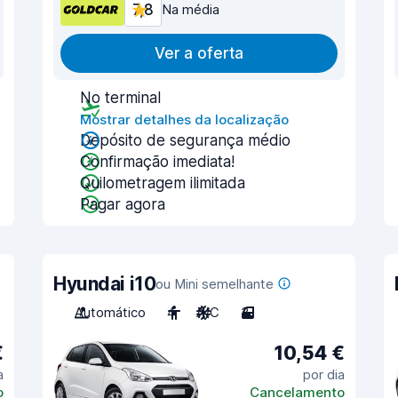
7,8
Na média
Ver a oferta
No terminal
Mostrar detalhes da localização
Depósito de segurança médio
Confirmação imediata!
Quilometragem ilimitada
Pagar agora
Hyundai i10
ou Mini semelhante
Automático
4
A/C
3
€
10,54 €
a
por dia
o
Cancelamento