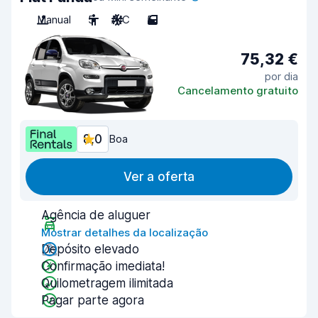
Manual
5
A/C
5
75,32 €
por dia
Cancelamento gratuito
8,0
Boa
Ver a oferta
Agência de aluguer
Mostrar detalhes da localização
Depósito elevado
Confirmação imediata!
Quilometragem ilimitada
Pagar parte agora