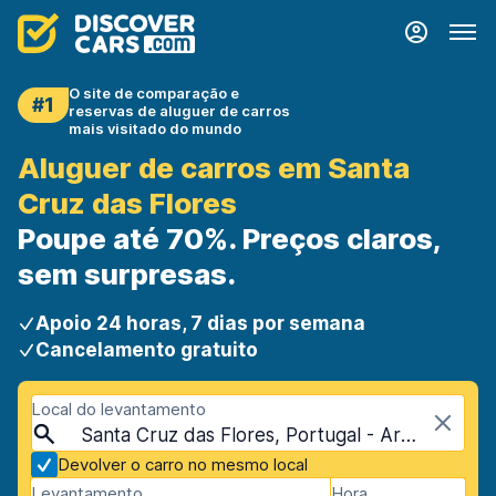
O site de comparação e
#1
reservas de aluguer de carros
mais visitado do mundo
Aluguer de carros em Santa
Cruz das Flores
Poupe até 70%. Preços claros,
sem surpresas.
Apoio 24 horas, 7 dias por semana
Cancelamento gratuito
Local do levantamento
Santa Cruz das Flores, Portugal - Arquipélago dos Açores
Devolver o carro no mesmo local
Levantamento
Hora