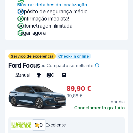
Mostrar detalhes da localização
Depósito de segurança médio
Confirmação imediata!
Quilometragem ilimitada
Pagar agora
Serviço de excelência
Check-in online
Ford Focus
ou Compacto semelhante
Manual
5
A/C
5
89,90 €
99,88 €
por dia
Cancelamento gratuito
9,0
Excelente