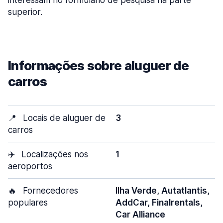
interessam no formulário de pesquisa na parte
superior.
Informações sobre aluguer de
carros
📍
Locais de aluguer de
3
carros
✈️
Localizações nos
1
aeroportos
🔥
Fornecedores
Ilha Verde, Autatlantis,
populares
AddCar, Finalrentals,
Car Alliance