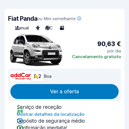
Fiat Panda
ou Mini semelhante
Manual
4
A/C
3
90,63 €
por dia
Cancelamento gratuito
8,2
Boa
Ver a oferta
Serviço de receção
Mostrar detalhes da localização
Depósito de segurança médio
Confirmação imediata!