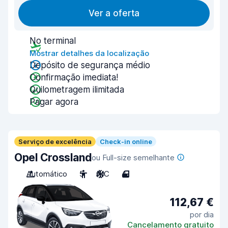
Ver a oferta
No terminal
Mostrar detalhes da localização
Depósito de segurança médio
Confirmação imediata!
Quilometragem ilimitada
Pagar agora
Serviço de excelência
Check-in online
Opel Crossland
ou Full-size semelhante
Automático
5
A/C
4
112,67 €
por dia
Cancelamento gratuito