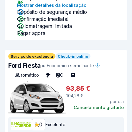
Mostrar detalhes da localização
Depósito de segurança médio
Confirmação imediata!
Quilometragem ilimitada
Pagar agora
Serviço de excelência
Check-in online
Ford Fiesta
ou Económico semelhante
Automático
5
A/C
5
93,85 €
104,28 €
por dia
Cancelamento gratuito
9,0
Excelente