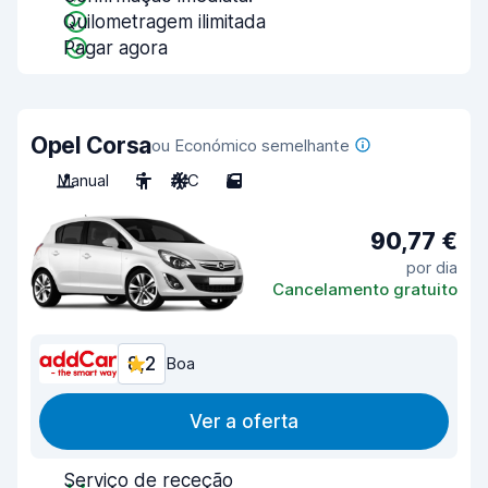
Quilometragem ilimitada
Pagar agora
Opel Corsa
ou Económico semelhante
Manual
5
A/C
5
90,77 €
por dia
Cancelamento gratuito
8,2
Boa
Ver a oferta
Serviço de receção