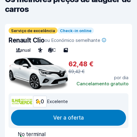
carros
Serviço de excelência
Check-in online
Renault Clio
ou Económico semelhante
Manual
5
A/C
5
62,48 €
69,42 €
por dia
Cancelamento gratuito
9,0
Excelente
Ver a oferta
No terminal