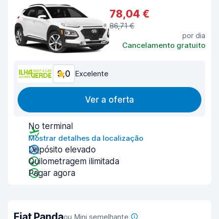
78,04 €
86,71 €
por dia
Cancelamento gratuito
9,0
Excelente
Ver a oferta
No terminal
Mostrar detalhes da localização
Depósito elevado
Quilometragem ilimitada
Pagar agora
Fiat Panda
ou Mini semelhante