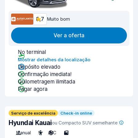
8,7
Muito bom
Ver a oferta
No terminal
Mostrar detalhes da localização
Depósito elevado
Confirmação imediata!
Quilometragem ilimitada
Pagar agora
Serviço de excelência
Check-in online
Hyundai Kauai
ou Compacto SUV semelhante
Manual
5
A/C
5