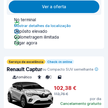
Ver a oferta
No terminal
Mostrar detalhes da localização
Depósito elevado
Quilometragem ilimitada
Pagar agora
Serviço de excelência
Check-in online
Renault Captur
ou Compacto SUV semelhante
Automático
5
A/C
5
102,38 €
113,76 €
por dia
Cancelamento gratuito