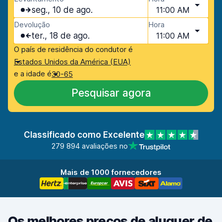
seg., 10 de ago.
11:00 AM
Devolução
Hora
ter., 18 de ago.
11:00 AM
O país de residência do condutor é
Estados Unidos da América (EUA)
e a idade é
30-65
Pesquisar agora
Classificado como Excelente
279 894 avaliações no
Mais de 1000 fornecedores
Os melhores preços de aluguer de