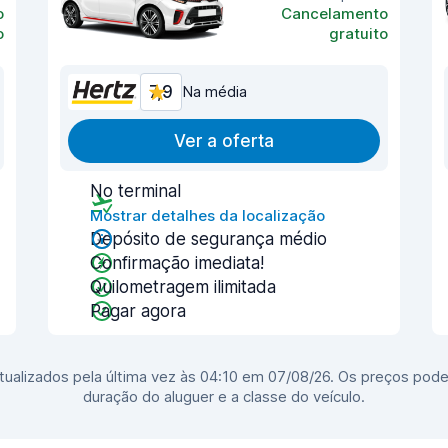
o
Cancelamento
o
gratuito
7,9
Na média
Ver a oferta
No terminal
Mostrar detalhes da localização
Depósito de segurança médio
Confirmação imediata!
Quilometragem ilimitada
Pagar agora
ualizados pela última vez às 04:10 em 07/08/26. Os preços pode
duração do aluguer e a classe do veículo.