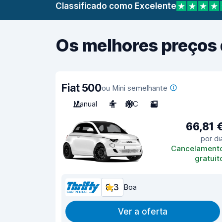
Classificado como Excelente
Os melhores preços 
Fiat 500
ou Mini semelhante
Manual
4
A/C
2
66,81 
por di
Cancelament
gratuit
8,3
Boa
Ver a oferta