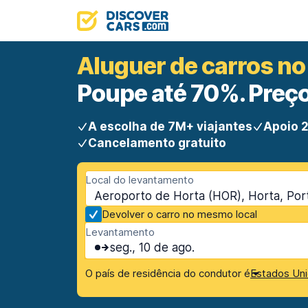
Aluguer de carros no
Poupe até 70%. Preço
A escolha de 7M+ viajantes
Apoio 2
Cancelamento gratuito
Local do levantamento
Aeroporto de Horta (HOR), Horta, Por
Devolver o carro no mesmo local
Levantamento
seg., 10 de ago.
O país de residência do condutor é
Estados Uni