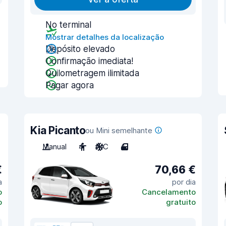
No terminal
Mostrar detalhes da localização
Depósito elevado
Confirmação imediata!
Quilometragem ilimitada
Pagar agora
Kia Picanto
ou Mini semelhante
Manual
4
A/C
4
€
70,66 €
a
por dia
o
Cancelamento
o
gratuito