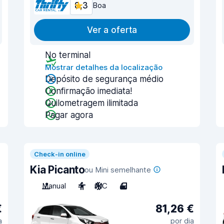
8,3
Boa
Ver a oferta
No terminal
Mostrar detalhes da localização
Depósito de segurança médio
Confirmação imediata!
Quilometragem ilimitada
Pagar agora
Check-in online
Kia Picanto
ou Mini semelhante
Manual
4
A/C
4
€
81,26 €
a
por dia