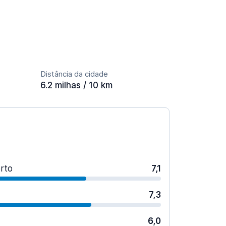
Distância da cidade
6.2 milhas / 10 km
rto
7,1
7,3
6,0