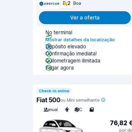
8,2
Boa
Ver a oferta
No terminal
Mostrar detalhes da localização
Depósito elevado
Confirmação imediata!
Quilometragem ilimitada
Pagar agora
Check-in online
Fiat 500
ou Mini semelhante
Manual
4
A/C
2
76,82 
por di