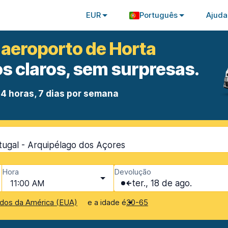
EUR
Português
Ajuda
 aeroporto de Horta
s claros, sem surpresas.
4 horas, 7 dias por semana
tugal - Arquipélago dos Açores
Hora
Devolução
11:00 AM
ter., 18 de ago.
e a idade é
dos da América (EUA)
30-65