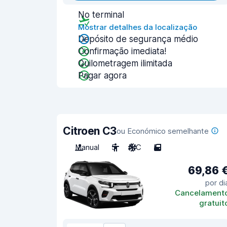
No terminal
Mostrar detalhes da localização
Depósito de segurança médio
Confirmação imediata!
Quilometragem ilimitada
Pagar agora
Citroen C3
ou Económico semelhante
Manual
5
A/C
5
69,86 
por di
Cancelament
gratuit