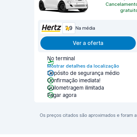
Cancelament
gratuit
7,9
Na média
Ver a oferta
No terminal
Mostrar detalhes da localização
Depósito de segurança médio
Confirmação imediata!
Quilometragem ilimitada
Pagar agora
Os preços citados são aproximados e foram at