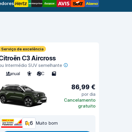
edores
Serviço de excelência
Citroën C3 Aircross
ou Intermédio SUV semelhante
Manual
5
A/C
5
86,99 €
por dia
Cancelamento
gratuito
8,6
Muito bom