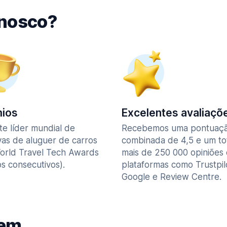
nnosco?
ios
Excelentes avaliaçõ
te líder mundial de
Recebemos uma pontuaç
vas de aluguer de carros
combinada de 4,5 e um to
orld Travel Tech Awards
mais de 250 000 opiniões
s consecutivos).
plataformas como Trustpil
Google e Review Centre.
gem