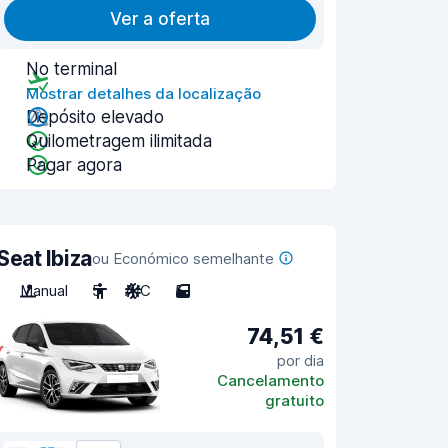
Ver a oferta
No terminal
Mostrar detalhes da localização
Depósito elevado
Quilometragem ilimitada
Pagar agora
Seat Ibiza
ou Económico semelhante
Manual
5
A/C
5
74,51 €
por dia
Cancelamento
gratuito