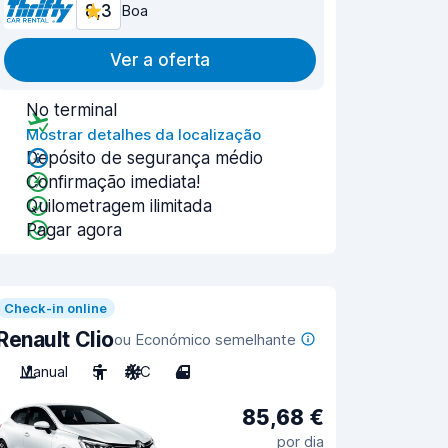
8,3
Boa
Ver a oferta
No terminal
Mostrar detalhes da localização
Depósito de segurança médio
Confirmação imediata!
Quilometragem ilimitada
Pagar agora
Check-in online
Renault Clio
ou Económico semelhante
Manual
5
A/C
4
85,68 €
por dia