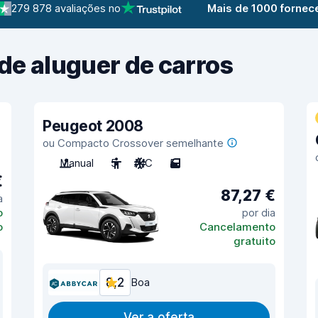
279 878 avaliações no
Mais de 1000 fornec
de aluguer de carros
Peugeot 2008
ou Compacto Crossover semelhante
Manual
5
A/C
5
€
87,27 €
a
o
por dia
o
Cancelamento
gratuito
8,2
Boa
Ver a oferta