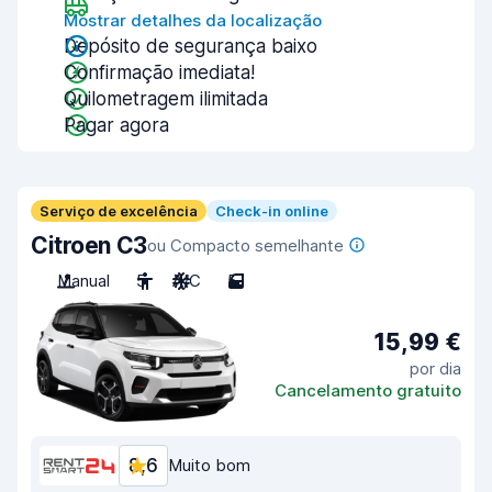
Mostrar detalhes da localização
Depósito de segurança baixo
Confirmação imediata!
Quilometragem ilimitada
Pagar agora
Serviço de excelência
Check-in online
Citroen C3
ou Compacto semelhante
Manual
5
A/C
5
15,99 €
por dia
Cancelamento gratuito
8,6
Muito bom