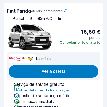
Fiat Panda
ou Mini semelhante
Manual
5
Sem A/C
5
15,50 €
por dia
Cancelamento gratuito
7,9
Na média
Ver a oferta
Serviço de shuttle gratuito
Mostrar detalhes da localização
Depósito de segurança médio
Confirmação imediata!