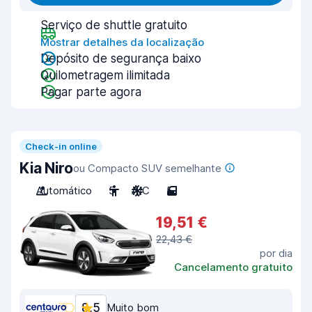
Serviço de shuttle gratuito
Mostrar detalhes da localização
Depósito de segurança baixo
Quilometragem ilimitada
Pagar parte agora
Check-in online
Kia Niro
ou Compacto SUV semelhante
Automático
5
A/C
5
19,51 €
22,43 €
por dia
Cancelamento gratuito
8,5
Muito bom