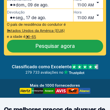
dom., 09 de ago.
11:00 AM
Devolução
Hora
seg., 17 de ago.
11:00 AM
O país de residência do condutor é
Estados Unidos da América (EUA)
e a idade é
30-65
Pesquisar agora
Classificado como Excelente
279 733 avaliações no
Mais de 1000 fornecedores
Os melhores preços de aluguer de