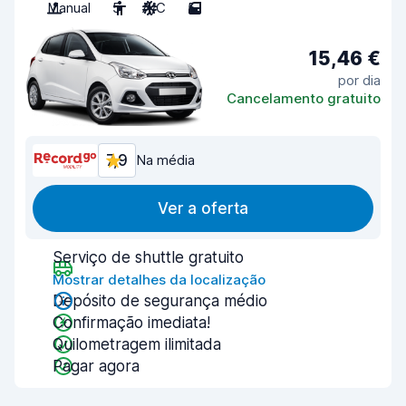
Manual
5
A/C
5
15,46 €
por dia
Cancelamento gratuito
7,9
Na média
Ver a oferta
Serviço de shuttle gratuito
Mostrar detalhes da localização
Depósito de segurança médio
Confirmação imediata!
Quilometragem ilimitada
Pagar agora