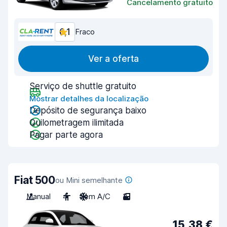
Cancelamento gratuito
6,1
Fraco
Ver a oferta
Serviço de shuttle gratuito
Mostrar detalhes da localização
Depósito de segurança baixo
Quilometragem ilimitada
Pagar parte agora
Fiat 500
ou Mini semelhante
Manual
4
Sem A/C
3
15,38 €