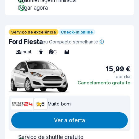
Quilometragem ilimitada
Pagar agora
Serviço de excelência
Check-in online
Ford Fiesta
ou Compacto semelhante
Manual
5
A/C
5
15,99 €
por dia
Cancelamento gratuito
8,6
Muito bom
Ver a oferta
Serviço de shuttle gratuito