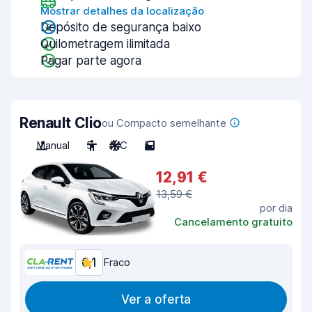
Mostrar detalhes da localização
Depósito de segurança baixo
Quilometragem ilimitada
Pagar parte agora
Renault Clio
ou Compacto semelhante
Manual
5
A/C
5
12,91 €
13,59 €
por dia
Cancelamento gratuito
6,1
Fraco
Ver a oferta