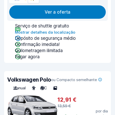
Ver a oferta
Serviço de shuttle gratuito
Mostrar detalhes da localização
Depósito de segurança médio
Confirmação imediata!
Quilometragem ilimitada
Pagar agora
Volkswagen Polo
ou Compacto semelhante
Manual
5
A/C
5
12,91 €
13,59 €
por dia