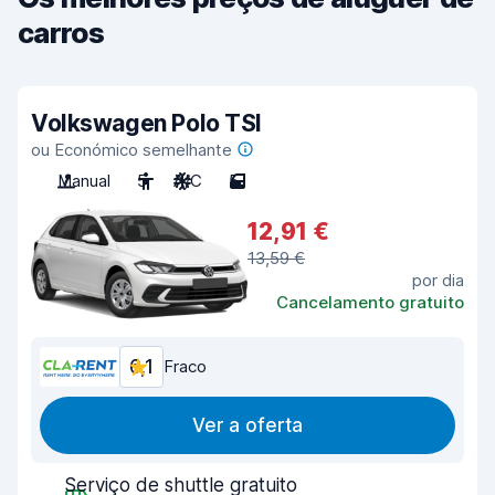
carros
Volkswagen Polo TSI
ou Económico semelhante
Manual
5
A/C
5
12,91 €
13,59 €
por dia
Cancelamento gratuito
6,1
Fraco
Ver a oferta
Serviço de shuttle gratuito