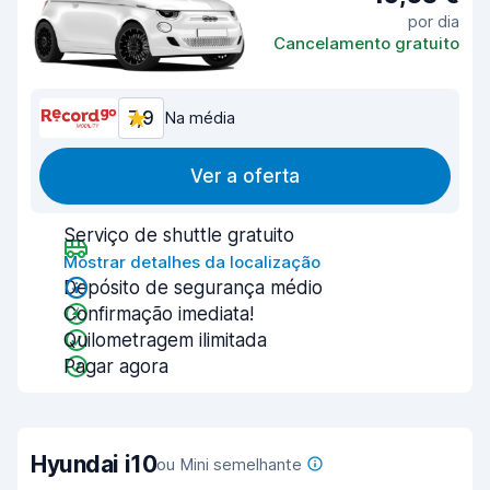
por dia
Cancelamento gratuito
7,9
Na média
Ver a oferta
Serviço de shuttle gratuito
Mostrar detalhes da localização
Depósito de segurança médio
Confirmação imediata!
Quilometragem ilimitada
Pagar agora
Hyundai i10
ou Mini semelhante