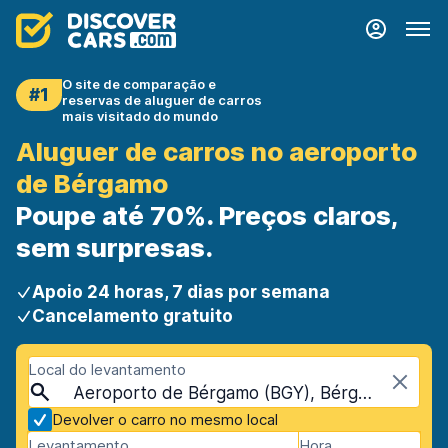
O site de comparação e
#1
reservas de aluguer de carros
mais visitado do mundo
Aluguer de carros no aeroporto
de Bérgamo
Poupe até 70%. Preços claros,
sem surpresas.
Apoio 24 horas, 7 dias por semana
Cancelamento gratuito
Local do levantamento
Aeroporto de Bérgamo (BGY), Bérgamo, Itália
Devolver o carro no mesmo local
Levantamento
Hora