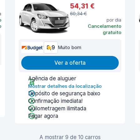
54,31 €
a
60,34 €
o
por dia
o
Cancelamento
gratuito
8,9
Muito bom
Ver a oferta
Agência de aluguer
Mostrar detalhes da localização
Depósito de segurança baixo
Confirmação imediata!
Quilometragem ilimitada
Pagar agora
A mostrar 9 de 10 carros