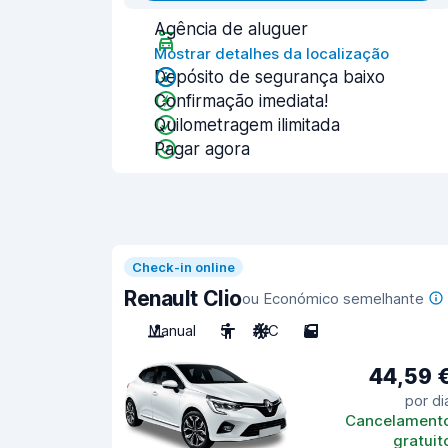
Agência de aluguer
Mostrar detalhes da localização
Depósito de segurança baixo
Confirmação imediata!
Quilometragem ilimitada
Pagar agora
Check-in online
Renault Clio
ou Económico semelhante
Manual
5
A/C
5
44,59 
por di
Cancelament
gratuit