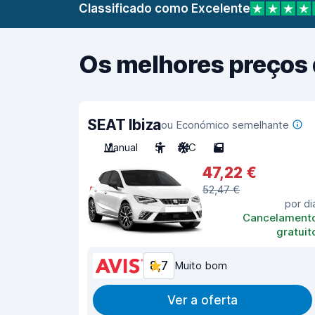
Classificado como Excelente
Os melhores preços 
SEAT Ibiza
ou Económico semelhante
Manual
5
A/C
5
47,22 €
52,47 €
por di
Cancelament
gratuit
8,7
Muito bom
Ver a oferta