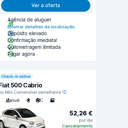
Ver a oferta
Agência de aluguer
Mostrar detalhes da localização
Depósito elevado
Confirmação imediata!
Quilometragem ilimitada
Pagar agora
Check-in online
Fiat 500 Cabrio
ou Mini Conversível semelhante
Manual
4
A/C
2
52,26 €
por dia
Cancelamento