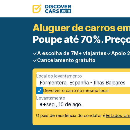
Aluguer de carros e
Poupe até 70%. Preço
A escolha de 7M+ viajantes
Apoio 2
Cancelamento gratuito
Local do levantamento
Formentera, Espanha - Ilhas Baleares
Devolver o carro no mesmo local
Levantamento
seg., 10 de ago.
O país de residência do condutor é
Estados Uni