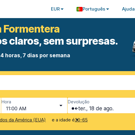
EUR
Português
Ajuda
m Formentera
s claros, sem surpresas.
4 horas, 7 dias por semana
Hora
Devolução
11:00 AM
ter., 18 de ago.
e a idade é
dos da América (EUA)
30-65