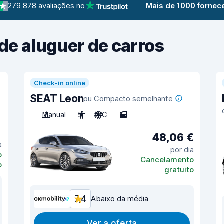
279 878 avaliações no
Mais de 1000 fornec
de aluguer de carros
Check-in online
SEAT Leon
ou Compacto semelhante
Manual
5
A/C
5
48,06 €
a
por dia
o
Cancelamento
o
gratuito
7,4
Abaixo da média
Ver a oferta