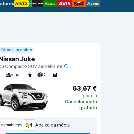
edores
Check-in online
Nissan Juke
ou Compacto SUV semelhante
Manual
5
A/C
5
63,67 €
por dia
Cancelamento
gratuito
7,4
Abaixo da média