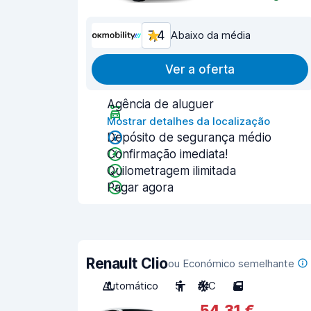
7,4
Abaixo da média
Ver a oferta
Agência de aluguer
Mostrar detalhes da localização
Depósito de segurança médio
Confirmação imediata!
Quilometragem ilimitada
Pagar agora
Renault Clio
ou Económico semelhante
Automático
5
A/C
5
54,31 €