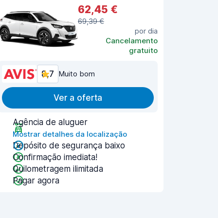
62,45 €
69,39 €
por dia
Cancelamento
gratuito
8,7
Muito bom
Ver a oferta
Agência de aluguer
Mostrar detalhes da localização
Depósito de segurança baixo
Confirmação imediata!
Quilometragem ilimitada
Pagar agora