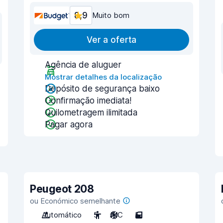
8,9
Muito bom
Ver a oferta
Agência de aluguer
Mostrar detalhes da localização
Depósito de segurança baixo
Confirmação imediata!
Quilometragem ilimitada
Pagar agora
Peugeot 208
ou Económico semelhante
Automático
5
A/C
5