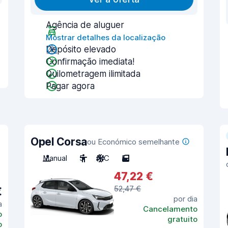
Agência de aluguer
Mostrar detalhes da localização
Depósito elevado
Confirmação imediata!
Quilometragem ilimitada
Pagar agora
Opel Corsa
ou Económico semelhante
Manual
5
A/C
5
47,22 €
52,47 €
€
por dia
a
Cancelamento
o
gratuito
o