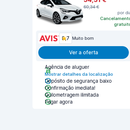
60,34 €
por di
Cancelament
gratuit
8,7
Muito bom
Ver a oferta
Agência de aluguer
Mostrar detalhes da localização
Depósito de segurança baixo
Confirmação imediata!
Quilometragem ilimitada
Pagar agora