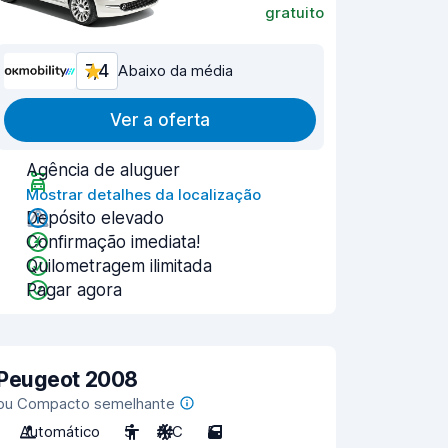
gratuito
7,4
Abaixo da média
Ver a oferta
Agência de aluguer
Mostrar detalhes da localização
Depósito elevado
Confirmação imediata!
Quilometragem ilimitada
Pagar agora
Peugeot 2008
ou Compacto semelhante
Automático
5
A/C
5