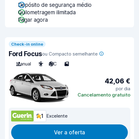
Depósito de segurança médio
Quilometragem ilimitada
Pagar agora
Check-in online
Ford Focus
ou Compacto semelhante
Manual
5
A/C
5
42,06 €
por dia
Cancelamento gratuito
9,1
Excelente
Ver a oferta