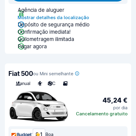
Agência de aluguer
Mostrar detalhes da localização
Depósito de segurança médio
Confirmação imediata!
Quilometragem ilimitada
Pagar agora
Fiat 500
ou Mini semelhante
Manual
4
A/C
2
45,24 €
por dia
Cancelamento gratuito
8,1
Boa