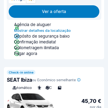
Ver a oferta
Agência de aluguer
Mostrar detalhes da localização
Depósito de segurança baixo
Confirmação imediata!
Quilometragem ilimitada
Pagar agora
Check-in online
SEAT Ibiza
ou Económico semelhante
Automático
5
A/C
5
45,70 €
por dia