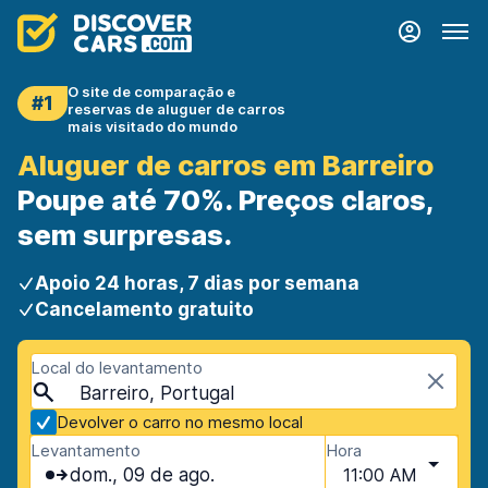
O site de comparação e
#1
reservas de aluguer de carros
mais visitado do mundo
Aluguer de carros em Barreiro
Poupe até 70%. Preços claros,
sem surpresas.
Apoio 24 horas, 7 dias por semana
Cancelamento gratuito
Local do levantamento
Barreiro, Portugal
Devolver o carro no mesmo local
Levantamento
Hora
dom., 09 de ago.
11:00 AM