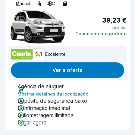
Manual
4
A/C
5
39,23 €
por dia
Cancelamento gratuito
9,1
Excelente
Ver a oferta
Agência de aluguer
Mostrar detalhes da localização
Depósito de segurança baixo
Confirmação imediata!
Quilometragem ilimitada
Pagar agora