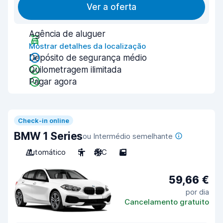
Ver a oferta
Agência de aluguer
Mostrar detalhes da localização
Depósito de segurança médio
Quilometragem ilimitada
Pagar agora
Check-in online
BMW 1 Series
ou Intermédio semelhante
Automático
5
A/C
5
59,66 €
por dia
Cancelamento gratuito