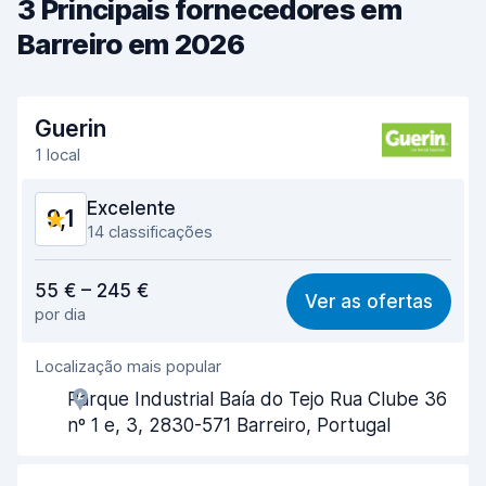
3 Principais fornecedores em
Barreiro em 2026
Guerin
1 local
Excelente
9,1
14 classificações
Relação qualidade/preço
8,5
55 € – 245 €
Ver as ofertas
por dia
Facilidade em encontrar
9,5
Localização mais popular
Eficiência dos agentes
9,1
Parque Industrial Baía do Tejo Rua Clube 36
Rapidez do levantamento
9,1
nº 1 e, 3, 2830-571 Barreiro, Portugal
Rapidez da devolução
9,1