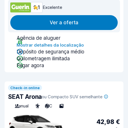
9,1
Excelente
Ver a oferta
Agência de aluguer
Mostrar detalhes da localização
Depósito de segurança médio
Quilometragem ilimitada
Pagar agora
Check-in online
SEAT Arona
ou Compacto SUV semelhante
Manual
5
A/C
5
42,98 €