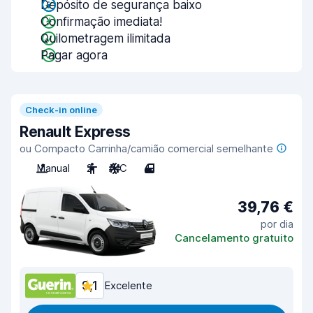
Depósito de segurança baixo
Confirmação imediata!
Quilometragem ilimitada
Pagar agora
Check-in online
Renault Express
ou Compacto Carrinha/camião comercial semelhante
Manual
2
A/C
4
39,76 €
por dia
Cancelamento gratuito
9,1
Excelente