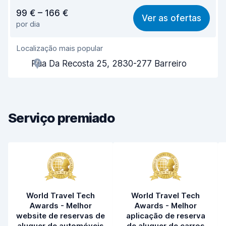
Relação qualidade/preço
7,3
99 € – 166 €
Ver as ofertas
por dia
Facilidade em encontrar
8,2
Localização mais popular
Eficiência dos agentes
7,7
Rua Da Recosta 25, 2830-277 Barreiro
Rapidez do levantamento
8,0
Rapidez da devolução
8,2
Serviço premiado
Limpeza do carro
8,4
Estado do carro
8,1
World Travel Tech
World Travel Tech
Awards - Melhor
Awards - Melhor
website de reservas de
aplicação de reserva
aluguer de automóveis
de aluguer de carros