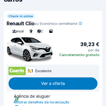
Check-in online
Renault Clio
ou Económico semelhante
Manual
5
A/C
5
39,23 €
por dia
Cancelamento gratuito
9,1
Excelente
Ver a oferta
Agência de aluguer
Mostrar detalhes da localização