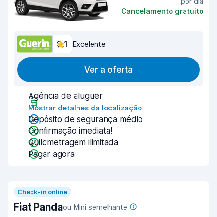
por dia
Cancelamento gratuito
9,1
Excelente
Ver a oferta
Agência de aluguer
Mostrar detalhes da localização
Depósito de segurança médio
Confirmação imediata!
Quilometragem ilimitada
Pagar agora
Check-in online
Fiat Panda
ou Mini semelhante