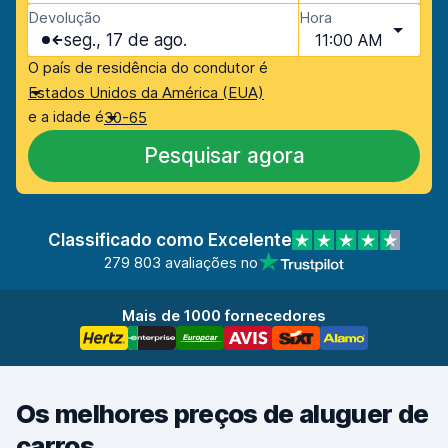
Devolução
Hora
seg., 17 de ago.
11:00 AM
O país de residência do condutor é
Estados Unidos da América (EUA)
e a idade é
30-65
Pesquisar agora
Classificado como Excelente
279 803 avaliações no
Mais de 1000 fornecedores
Os melhores preços de aluguer de
carros