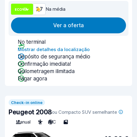
7,7
Na média
Ver a oferta
No terminal
Mostrar detalhes da localização
Depósito de segurança médio
Confirmação imediata!
Quilometragem ilimitada
Pagar agora
Check-in online
Peugeot 2008
ou Compacto SUV semelhante
Manual
5
A/C
5