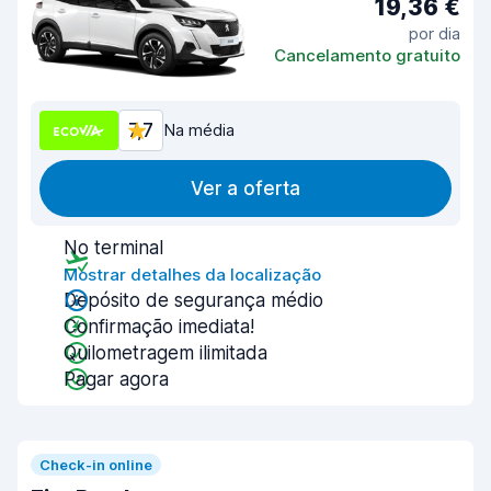
19,36 €
por dia
Cancelamento gratuito
7,7
Na média
Ver a oferta
No terminal
Mostrar detalhes da localização
Depósito de segurança médio
Confirmação imediata!
Quilometragem ilimitada
Pagar agora
Check-in online