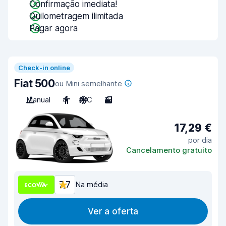
Confirmação imediata!
Quilometragem ilimitada
Pagar agora
Check-in online
Fiat 500
ou Mini semelhante
Manual
4
A/C
3
17,29 €
por dia
Cancelamento gratuito
7,7
Na média
Ver a oferta