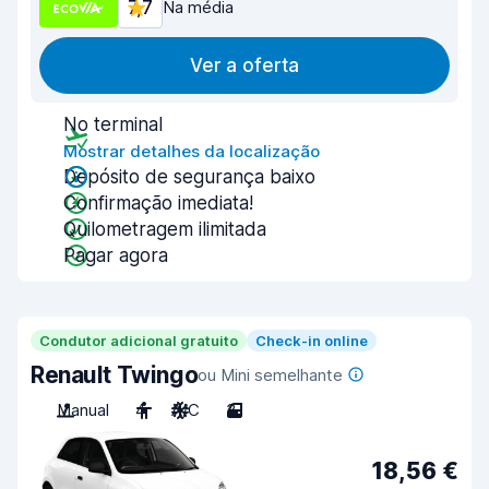
7,7
Na média
Ver a oferta
No terminal
Mostrar detalhes da localização
Depósito de segurança baixo
Confirmação imediata!
Quilometragem ilimitada
Pagar agora
Condutor adicional gratuito
Check-in online
Renault Twingo
ou Mini semelhante
Manual
4
A/C
3
18,56 €