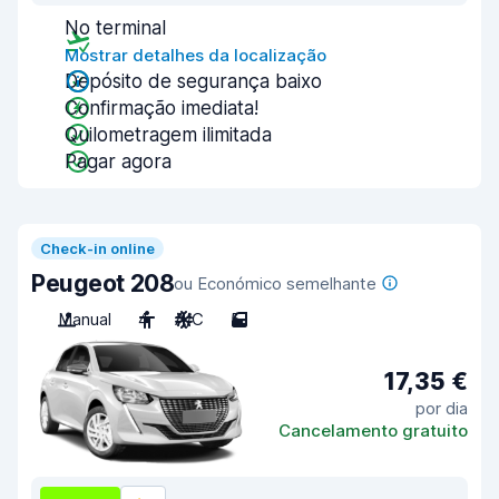
No terminal
Mostrar detalhes da localização
Depósito de segurança baixo
Confirmação imediata!
Quilometragem ilimitada
Pagar agora
Check-in online
Peugeot 208
ou Económico semelhante
Manual
4
A/C
5
17,35 €
por dia
Cancelamento gratuito