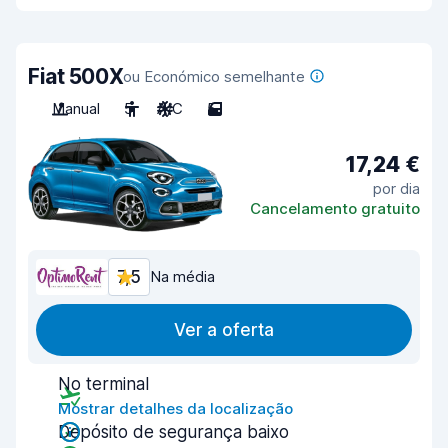
Fiat 500X
ou Económico semelhante
Manual
5
A/C
5
17,24 €
por dia
Cancelamento gratuito
7,5
Na média
Ver a oferta
No terminal
Mostrar detalhes da localização
Depósito de segurança baixo