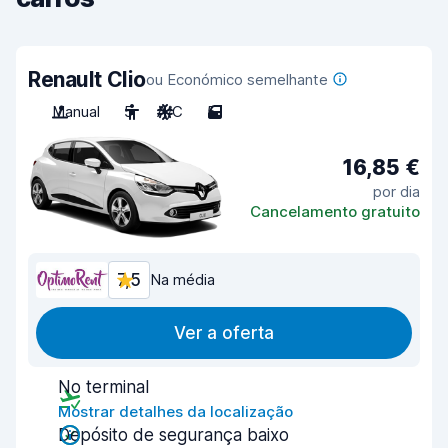
Renault Clio
ou Económico semelhante
Manual
5
A/C
5
16,85 €
por dia
Cancelamento gratuito
7,5
Na média
Ver a oferta
No terminal
Mostrar detalhes da localização
Depósito de segurança baixo