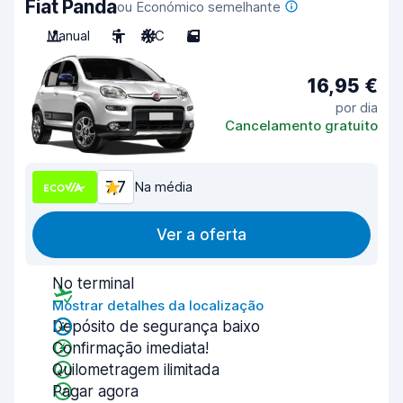
Fiat Panda
ou Económico semelhante
Manual
5
A/C
5
16,95 €
por dia
Cancelamento gratuito
7,7
Na média
Ver a oferta
No terminal
Mostrar detalhes da localização
Depósito de segurança baixo
Confirmação imediata!
Quilometragem ilimitada
Pagar agora