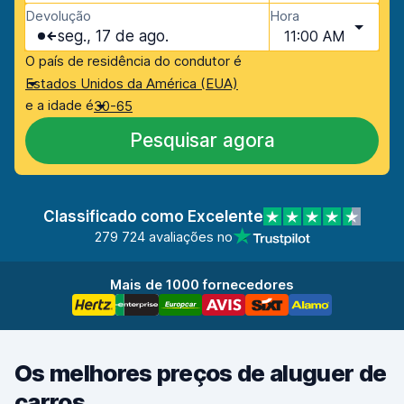
Devolução
Hora
seg., 17 de ago.
11:00 AM
O país de residência do condutor é
Estados Unidos da América (EUA)
e a idade é
30-65
Pesquisar agora
Classificado como Excelente
279 724 avaliações no
Mais de 1000 fornecedores
Os melhores preços de aluguer de
carros