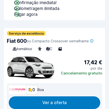
Confirmação imediata!
Quilometragem ilimitada
Pagar agora
Serviço de excelência
Fiat 600
ou Compacto Crossover semelhante
Automático
5
A/C
5
17,42 €
por dia
Cancelamento gratuito
8,0
Boa
Ver a oferta