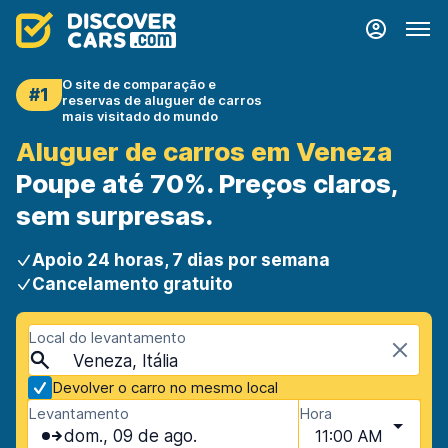
O site de comparação e
#1
reservas de aluguer de carros
mais visitado do mundo
Aluguer de carros em Veneza
Poupe até 70%. Preços claros,
sem surpresas.
Apoio 24 horas, 7 dias por semana
Cancelamento gratuito
Local do levantamento
Veneza, Itália
Devolver o carro no mesmo local
Levantamento
Hora
dom., 09 de ago.
11:00 AM